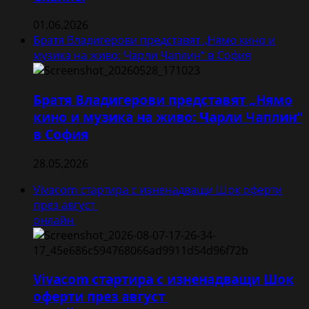
01.06.2026
Братя Владигерови представят „Нямо кино и
музика на живо: Чарли Чаплин“ в София
Братя Владигерови представят „Нямо
кино и музика на живо: Чарли Чаплин“
в София
28.05.2026
Vivacom стартира с изненадващи Шок оферти
през август
онлайн
Vivacom стартира с изненадващи Шок
оферти през август