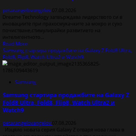
услуга
petarangelovangelov
07.08.2026
в
Dreame Technology затвърждава лидерството си в
Prime
иновациите при прахосмукачките за мокро и сухо
Video
почистване,стимулирайки развитието на
интелигентното...
Read
Read More
more
Samsung стартира продажбите на Galaxy Z Fold8 Ultra,
about
Fold8, Flip8, Watch Ultra2 и Watch9
Dreame
прахосмукачки
за
Samsung
мокро
и
Samsung стартира продажбите на Galaxy Z
сухо
Fold8 Ultra, Fold8, Flip8, Watch Ultra2 и
почистване
Watch9
надхвърлиха
2
petarangelovangelov
07.08.2026
000
Изцяло новата серия Galaxy Z отваря нова глава в
патентни