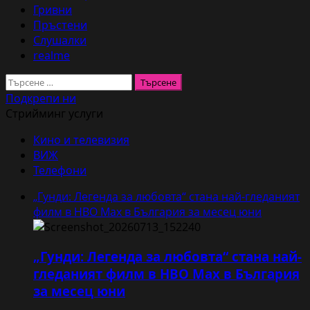
Гривни
Пръстени
Слушалки
realme
Търсене
за:
Подкрепи ни
Стрийминг услуги
Кино и телевизия
ВИЖ
Телефони
„Гунди: Легенда за любовта“ стана най-гледаният
филм в HBO Max в България за месец юни
„Гунди: Легенда за любовта“ стана най-
гледаният филм в HBO Max в България
за месец юни