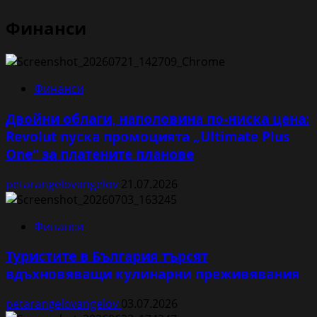
Финанси
Финанси
Двойни облаги, наполовина по-ниска цена:
Revolut пуска промоцията „Ultimate Plus
One“ за платените планове
petarangelovangelov
21.07.2026
Финанси
Туристите в България търсят
вдъхновяващи кулинарни преживявания
petarangelovangelov
03.07.2026