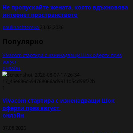
Не пропускайте жената, която вдъхновява
интернет пространството
paulinashtereva
23.02.2026
Популярно
Vivacom стартира с изненадващи Шок оферти през
август
онлайн
1
Vivacom стартира с изненадващи Шок
оферти през август
онлайн
07.08.2026