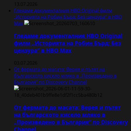
13.07.2026
Гледаме документалния HBO Original филм
„Историята на Робин Бърд: Без цензура“ в HBO
Max
Гледаме документалния HBO Original
филм „Историята на Робин Бърд: Без
цензура“ в HBO Max
03.07.2026
От фермата до масата: Верея и пътят на
българското кисело мляко в „Произведено в
България“ по Discovery Channel
От фермата до масата: Верея и пътят
на българското кисело мляко в
„Произведено в България“ по Discovery
Channel