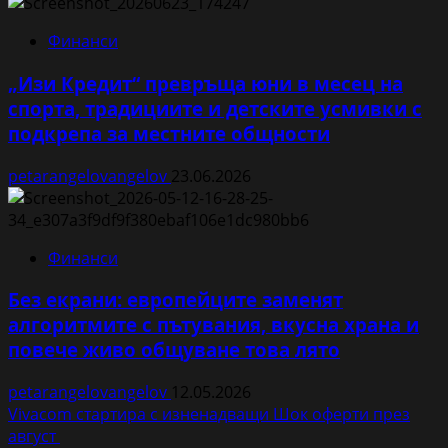
Финанси
„Изи Кредит“ превръща юни в месец на
спорта, традициите и детските усмивки с
подкрепа за местните общности
petarangelovangelov
23.06.2026
Финанси
Без екрани: европейците заменят
алгоритмите с пътувания, вкусна храна и
повече живо общуване това лято
petarangelovangelov
12.05.2026
Vivacom стартира с изненадващи Шок оферти през
август