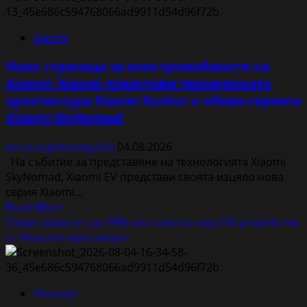
с
огромен
Xiaomi
интерес
към
Нова страница за електромобилите на
новия
Xiaomi: Xiaomi представи техническата
Samsung
архитектура Xiaomi Kunlun и обяви серията
Galaxy
Z
Xiaomi SkyNomad
Fold8
petarangelovangelov
04.08.2026
На събитие за представяне на технологията Xiaomi
SkyNomad, Xiaomi EV представи своята изцяло нова
серия Xiaomi...
Read
Read More
more
Смарт оферти с до 90% отстъпка за над 150 устройства
about
от Vivacom през август
Нова
страница
за
Vivacom
електромобилите