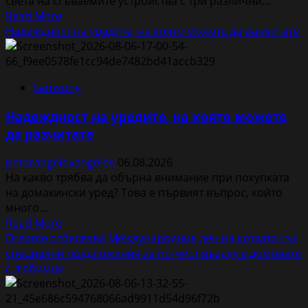
света на сгъваемите устройства с три различни...
заявки
Read
Read More
в
more
Надеждност на уредите, на която можете да разчитате
световен
about
мащаб
Samsung
стартира
Samsung
продажбите
на
Надеждност на уредите, на която можете
Galaxy
да разчитате
Z
Fold8
petarangelovangelov
06.08.2026
Ultra,
На какво трябва да обърна внимание при покупката
Fold8,
на домакински уред? Това е първият въпрос, който
Flip8,
много...
Watch
Read
Read More
Ultra2
more
Dreame отбелязва Международния ден на котката със
и
about
специални предложения за по-чист въздух в домовете
Watch9
Надеждност
с любимци
на
уредите,