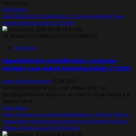
прегърне...
специални
Read
Read More
предложения
more
Европейските потребители с огромен интерес към
за
about
новия Samsung Galaxy Z Fold8
по-
Заедно
чист
да
въздух
помогнем
в
Samsung
на
домовете
малкия
с
Европейските потребители с огромен
Ники
любимци
интерес към новия Samsung Galaxy Z Fold8
petarangelovangelov
05.08.2026
Samsung Electronics Co., Ltd. обяви днес, че
предварителните поръчки за новата серия Galaxy Z в
Европа вече...
Read
Read More
more
Нова страница за електромобилите на Xiaomi: Xiaomi
about
представи техническата архитектура Xiaomi Kunlun и
Европейските
обяви серията Xiaomi SkyNomad
потребители