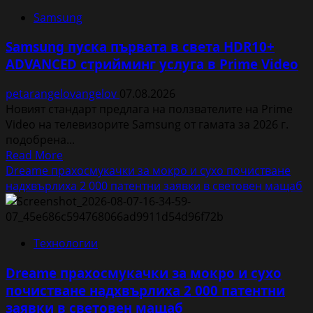
с
Samsung
изненадващи
Шок
Samsung пуска първата в света HDR10+
оферти
ADVANCED стрийминг услуга в Prime Video
през
август
petarangelovangelov
07.08.2026
<br>онлайн
Новият стандарт предлага на ползвателите на Prime
Video на телевизорите Samsung от гамата за 2026 г.
подобрена...
Read
Read More
more
Dreame прахосмукачки за мокро и сухо почистване
about
надхвърлиха 2 000 патентни заявки в световен мащаб
Samsung
пуска
първата
Технологии
в
света
Dreame прахосмукачки за мокро и сухо
HDR10+
почистване надхвърлиха 2 000 патентни
ADVANCED
заявки в световен мащаб
стрийминг