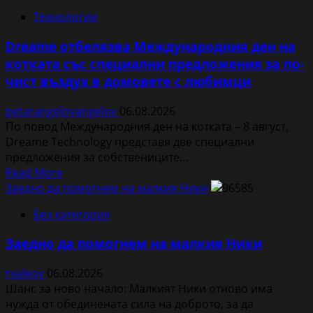
на
Технологии
която
можете
Dreame отбелязва Международния ден на
да
котката със специални предложения за по-
разчитате
чист въздух в домовете с любимци
petarangelovangelov
06.08.2026
По повод Международния ден на котката – 8 август,
Dreame Technology представя две специални
предложения за собствениците...
Read
Read More
more
Заедно да помогнем на малкия Ники
about
Без категория
Dreame
отбелязва
Заедно да помогнем на малкия Ники
Международния
ден
rvaleov
06.08.2026
на
Шанс за ново начало: Малкият Ники отново има
котката
нужда от обединената сила на доброто, за да
със