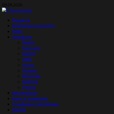
Skip
09.08.2026
to
content
Primary
Финанси
Menu
Компютри и лаптопи
Ревю
Телефони
Redmi
Samsung
Xiaomi
HMD
Honor
Huawei
Motorola
Nothing
iPhone
Автомобили
Кино и телевизия
Стрийминг платформи
Промо