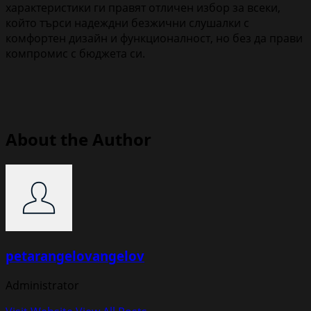
характеристики ги правят отличен избор за всеки,
който търси надеждни безжични слушалки с
комфортен дизайн и функционалност, но без да прави
компромис с бюджета си.
About the Author
petarangelovangelov
Administrator