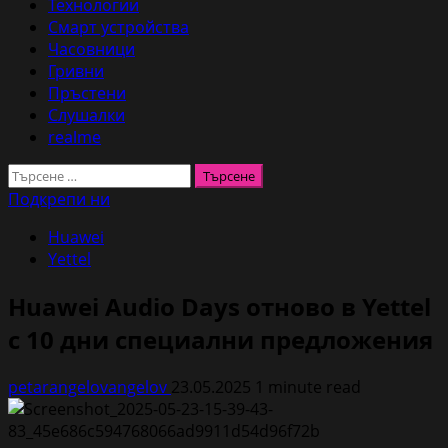
Технологии
Смарт устройства
Часовници
Гривни
Пръстени
Слушалки
realme
Търсене
за:
Подкрепи ни
Huawei
Yettel
Huawei Audio Days отново в Yettel
с 10 дни специални предложения
petarangelovangelov
23.05.2025
1 minute read