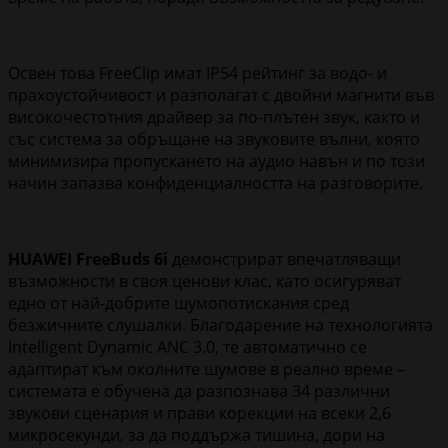
Освен това FreeClip имат IP54 рейтинг за водо- и
прахоустойчивост и разполагат с двойни магнити във
високочестотния драйвер за по-плътен звук, както и
със система за обръщане на звуковите вълни, която
минимизира пропускането на аудио навън и по този
начин запазва конфиденциалността на разговорите.
HUAWEI FreeBuds 6i
демонстрират впечатляващи
възможности в своя ценови клас, като осигуряват
едно от най-добрите шумопотискания сред
безжичните слушалки. Благодарение на технологията
Intelligent Dynamic ANC 3.0, те автоматично се
адаптират към околните шумове в реално време –
системата е обучена да разпознава 34 различни
звукови сценария и прави корекции на всеки 2,6
микросекунди, за да поддържа тишина, дори на