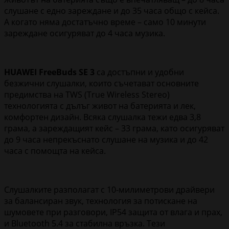
слушане с едно зареждане и до 35 часа общо с кейса.
А когато няма достатъчно време – само 10 минути
зареждане осигуряват до 4 часа музика.
HUAWEI FreeBuds SE 3
са достъпни и удобни
безжични слушалки, които съчетават основните
предимства на TWS (True Wireless Stereo)
технологията с дълъг живот на батерията и лек,
комфортен дизайн. Всяка слушалка тежи едва 3,8
грама, а зареждащият кейс – 33 грама, като осигуряват
до 9 часа непрекъснато слушане на музика и до 42
часа с помощта на кейса.
Слушалките разполагат с 10-милиметрови драйвери
за балансиран звук, технология за потискане на
шумовете при разговори, IP54 защита от влага и прах,
и Bluetooth 5.4 за стабилна връзка. Тези