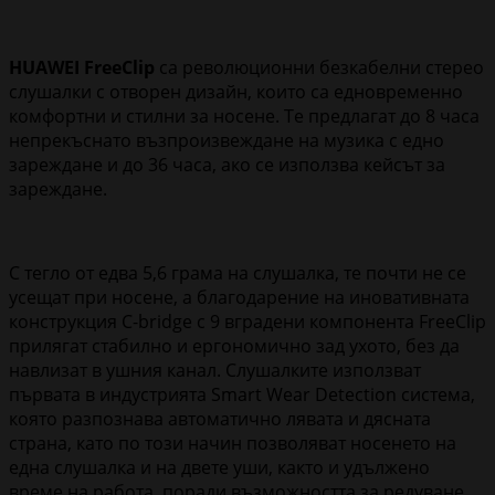
HUAWEI FreeClip
са революционни безкабелни стерео
слушалки с отворен дизайн, които са едновременно
комфортни и стилни за носене. Те предлагат до 8 часа
непрекъснато възпроизвеждане на музика с едно
зареждане и до 36 часа, ако се използва кейсът за
зареждане.
С тегло от едва 5,6 грама на слушалка, те почти не се
усещат при носене, а благодарение на иновативната
конструкция C-bridge с 9 вградени компонента FreeClip
прилягат стабилно и ергономично зад ухото, без да
навлизат в ушния канал. Слушалките използват
първата в индустрията Smart Wear Detection система,
която разпознава автоматично лявата и дясната
страна, като по този начин позволяват носенето на
една слушалка и на двете уши, както и удължено
време на работа, поради възможността за редуване.