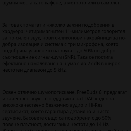
шумни места като кафене, в метрото или в самолет.
За това спомагат и няколко важни подобрения в
хардуера: четиримагнитен 11-милиметров говорител
за по-силен звук, нови силиконови накрайници за по-
добра изолация и система с три микрофона, която
подобрява улавянето на звука с до 50% по-добро
съотношение сигнал-шум (SNR). Така се постига
ефективно намаляване на шума с до 27 dB в широк
честотен диапазон до 5 kHz.
Освен отлично шумопотискане, FreeBuds 6i предлагат
и качествен звук – с поддръжка на LDAC кодек за
висококачествено безжично аудио и Hi-Res
сертификат, който гарантира детайлно и чисто
звучене. Басовете също са подобрени с до 50%
повече плътност, достигайки честоти до 14 Hz.
Животът на батерията също е впечатляващ – до 8 часа