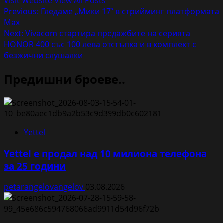
Visit Website
View All Posts
Post
Previous:
Гледаме „Мики 17“ в стрийминг платформата
Max
navigation
Next:
Vivacom стартира продажбите на серията
HONOR 400 със 100 лева отстъпка и в комплект с
безжични слушалки
Предишни броеве..
Yettel
Yettel е продал над 10 милиона телефона
за 25 години
petarangelovangelov
03.08.2026