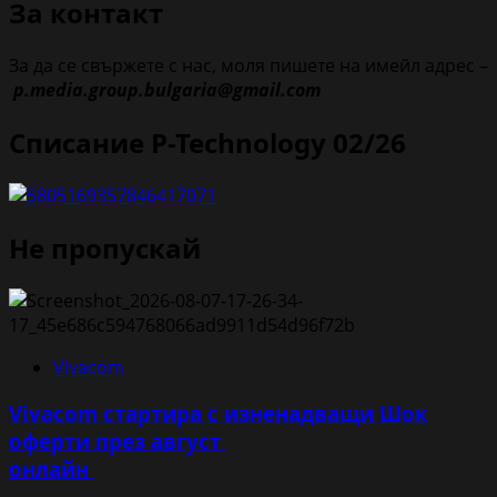
За контакт
За да се свържете с нас, моля пишете на имейл адрес –
p.media.group.bulgaria@gmail.com
Списание P-Technology 02/26
Не пропускай
Vivacom
Vivacom стартира с изненадващи Шок
оферти през август
онлайн