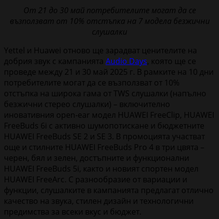
От 21 до 30 май потребителите могат да се
възползват от 10% отстъпка на 7 модела безжични
слушалки
Yettel и Huawei отново ще зарадват ценителите на
добрия звук с кампанията
Audio Days
, която ще се
проведе между 21 и 30 май 2025 г. В рамките на 10 дни
потребителите могат да се възползват от 10%
отстъпка на широка гама от TWS слушалки (напълно
безжични стерео слушалки) – включително
иновативния open-ear модел HUAWEI FreeClip, HUAWEI
FreeBuds 6i с активно шумопотискане и бюджетните
HUAWEI FreeBuds SE 2 и SE 3. В промоцията участват
още и стилните HUAWEI FreeBuds Pro 4 в три цвята –
черен, бял и зелен, достъпните и функционални
HUAWEI FreeBuds 5i, както и новият спортен модел
HUAWEI FreeArc. С разнообразие от вариации и
функции, слушалките в кампанията предлагат отлично
качество на звука, стилен дизайн и технологични
предимства за всеки вкус и бюджет.