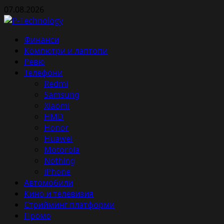
Skip
07.08.2026
to
content
Primary
Финанси
Menu
Компютри и лаптопи
Ревю
Телефони
Redmi
Samsung
Xiaomi
HMD
Honor
Huawei
Motorola
Nothing
iPhone
Автомобили
Кино и телевизия
Стрийминг платформи
Промо