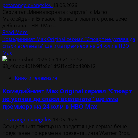
petarangelovangelov
13.05.2026
Сериалът „Миниатюрната съпруга“, с Матю
Макфейдън и Елизабет Банкс в главните роли, вече
дебютира в HBO Max....
Read
Read More
more
Комедийният Max Original сериал “Стюарт не успява да
about
спаси вселената” ще има премиера на 24 юли в HBO
Гледаме
Max
„Миниатюрната
съпруга“
в
Кино и телевизия
стрийминг
плaтформата
Комедийният Max Original сериал “Стюарт
HBO
не успява да спаси вселената” ще има
Max
премиера на 24 юли в HBO Max
petarangelovangelov
13.05.2026
Официалният тийзър на предстоящия сериал беше
представен по време на презентацията Warner Bros.