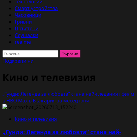
Технологии
Смарт устройства
Часовници
Гривни
Пръстени
Слушалки
realme
Търсене
за:
Подкрепи ни
Кино и телевизия
„Гунди: Легенда за любовта“ стана най-гледаният филм
в HBO Max в България за месец юни
Кино и телевизия
„Гунди: Легенда за любовта“ стана най-