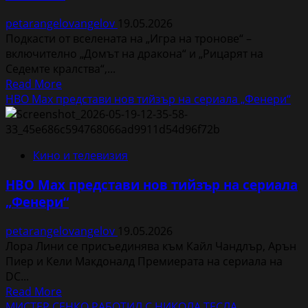
живо:
petarangelovangelov
19.05.2026
Чарли
Подкасти от вселената на „Игра на тронове“ –
Чаплин“
включително „Домът на дракона“ и „Рицарят на
в
Седемте кралства“,...
София
Read
Read More
more
HBO Max представи нов тийзър на сериала „Фенери“
about
Подкасти
за
Кино и телевизия
„Игра
на
HBO Max представи нов тийзър на сериала
тронове“,
„Фенери“
„Хари
Потър“
petarangelovangelov
19.05.2026
и
Лора Лини се присъединява към Кайл Чандлър, Арън
още
Пиер и Кели Макдоналд Премиерата на сериала на
любими
DC...
заглавия
Read
Read More
идват
more
МИСТЕР СЕНКО РАБОТИЛ С НИКОЛА ТЕСЛА