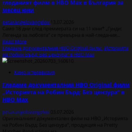
гледаният филм в HBO Max в България за
месец юни
petarangelovangelov
13.07.2026
Само 18 дни след премиерата си на 11 юни* „Гунди:
Легенда за любовта“ се превърна в най-гледания...
Read
Read More
more
Гледаме документалния HBO Original филм „Историята
about
на Робин Бърд: Без цензура“ в HBO Max
„Гунди:
Легенда
Кино и телевизия
за
любовта“
Гледаме документалния HBO Original филм
стана
„Историята на Робин Бърд: Без цензура“ в
най-
HBO Max
гледаният
филм
petarangelovangelov
03.07.2026
в
Оригиналният документален филм на HBO „Историята
HBO
на Робин Бърд: Без цензура“, продукция на Pretty
Max
Matches Productions на...