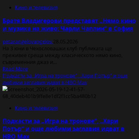
фермата
Кино и телевизия
до
масата:
Братя Владигерови представят „Нямо кино
Верея
и музика на живо: Чарли Чаплин“ в София
и
пътят
petarangelovangelov
28.05.2026
на
На 3 юни в Чехословашки клуб публиката ще
българското
преживее среща между класическото нямо кино,
кисело
съвременния джаз и...
мляко
Read
Read More
в
more
Подкасти за „Игра на тронове“, „Хари Потър“ и още
„Произведено
about
любими заглавия идват в HBO Max
в
Братя
България“
Владигерови
по
представят
Discovery
Кино и телевизия
„Нямо
Channel
кино
Подкасти за „Игра на тронове“, „Хари
и
Потър“ и още любими заглавия идват в
музика
HBO Max
на