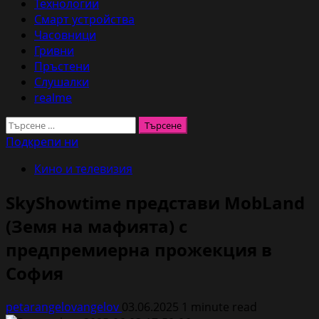
Технологии
Смарт устройства
Часовници
Гривни
Пръстени
Слушалки
realme
Търсене
за:
Подкрепи ни
Кино и телевизия
SkyShowtime представи MobLand
(Земя на мафията) с
предпремиерна прожекция в
София
petarangelovangelov
03.06.2025
1 minute read