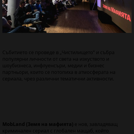
Събитието се проведе в „Чистилището“ и събра
популярни личности от света на изкуството и
шоубизнеса, инфлуенсъри, медии и бизнес
партньори, които се потопиха в атмосферата на
сериала, чрез различни тематични активности.
MobLand (Земя на мафията)
е нов, завладяващ
криминален сериал с глобален мащаб, който