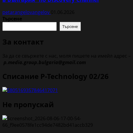
petarangelovangelov
01.06.2026
Търсене
Търсене
За контакт
За да се свържете с нас, моля пишете на имейл адрес –
p.media.group.bulgaria@gmail.com
Списание P-Technology 02/26
Не пропускай