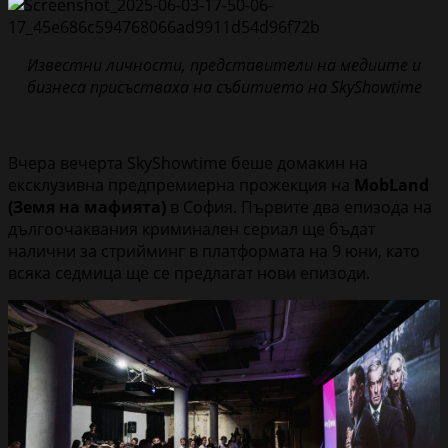
Известни личности, представители на медиите и
бизнеса присъстваха на събитието на SkyShowtime
Вчера вечерта SkyShowtime беше домакин на
ексклузивна предпремиерна прожекция на
MobLand
(Земя на мафията)
в София. Първите два епизода на
дългоочаквания криминален сериал ще бъдат
налични за стрийминг в платформата на 9 юни, като
всяка седмица ще се предлагат нови епизоди.