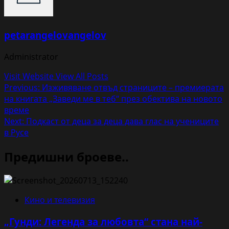
petarangelovangelov
Administrator
Visit Website
View All Posts
Post
Previous:
Изживяване отвъд страниците – премиерата
на книгата „Заведи ме в теб“ през обектива на новото
navigation
време
Next:
Подкаст от деца за деца дава глас на учениците
в Русе
Предишни броеве..
Кино и телевизия
„Гунди: Легенда за любовта“ стана най-