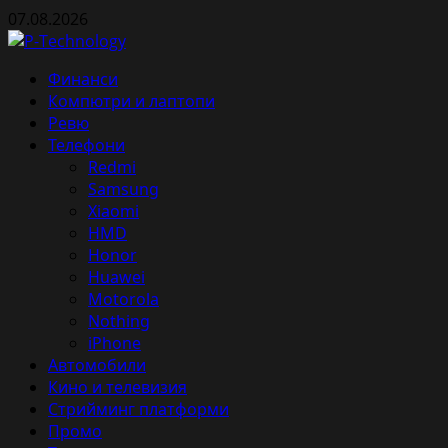
Skip
07.08.2026
to
content
Primary
Финанси
Menu
Компютри и лаптопи
Ревю
Телефони
Redmi
Samsung
Xiaomi
HMD
Honor
Huawei
Motorola
Nothing
iPhone
Автомобили
Кино и телевизия
Стрийминг платформи
Промо