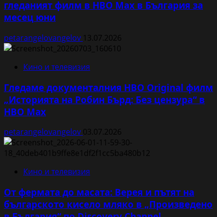
гледаният филм в HBO Max в България за
месец юни
petarangelovangelov
13.07.2026
Кино и телевизия
Гледаме документалния HBO Original филм
„Историята на Робин Бърд: Без цензура“ в
HBO Max
petarangelovangelov
03.07.2026
Кино и телевизия
От фермата до масата: Верея и пътят на
българското кисело мляко в „Произведено
в България“ по Discovery Channel