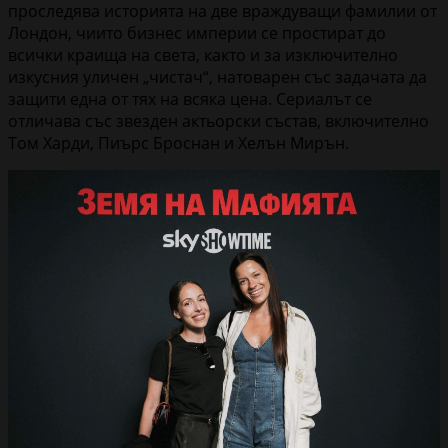
проследява историята на две враждуващи фамилии от
Лондон, чиито бизнес империи се простират до
всички краища на света, както и за изключително
изкусния уличен „чистач“, натоварен със задачата да
защити една от тях на всяка цена. Сериалът се
отличава със звезден актьорски състав, включително
Том Харди, Пиърс Броснан и Хелън Мирън.