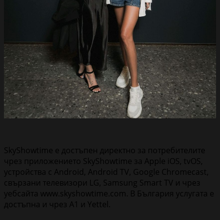
SkyShowtime е достъпен директно за потребителите
чрез приложението SkyShowtime за Apple iOS, tvOS,
устройства с Android, Android TV, Google Chromecast,
свързани телевизори LG, Samsung Smart TV и чрез
уебсайта www.skyshowtime.com. В България услугата е
достъпна и чрез A1 и Yettel.