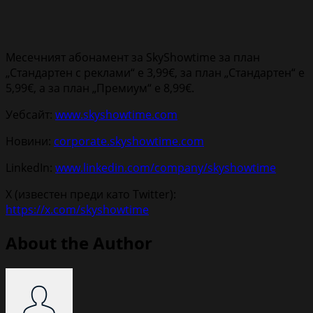
Месечният абонамент за SkyShowtime за план
„Стандартен с реклами“ е 3,99€, за план „Стандартен“ е
5,99€, а за план „Премиум“ е 8,99€.
Уебсайт:
www.skyshowtime.com
Новини:
corporate.skyshowtime.com
LinkedIn:
www.linkedin.com/company/skyshowtime
X (известен преди като Twitter):
https://x.com/skyshowtime
About the Author