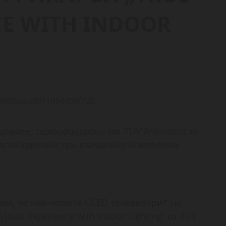
CE WITH INDOOR
рвите, сертифицирани от TÜV Rheinland за
 ясна картина при вътрешно осветление
обяви, че най-новите OLED телевизори* на
sual Experience with Indoor Lighting“ от TÜV