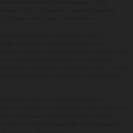
ция за изпитване и сертифициране. OLED
олучават този сертификат, демонстрирайки
в условия на вътрешно осветление.
Rheinland постави на най-новите OLED
лючови категории: черно, наситеност на
иване на тоновете и адаптация на контраста към
 са тествани при осветеност от 500 лукса –
о резултатите доказват способността на LG OLED
уална прецизност и дълбочина на картината
 дисплеите на LG са сертифицирани от UL
“, както и одобрени от Intertek за 100% точност на
чия подчертават способността на LG OLED
но черно и прецизни цветове, затвърждавайки
 визуалните технологии.