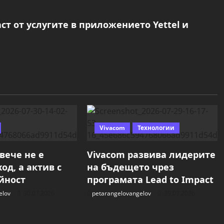
т от услугите в приложението Yettel и
Vivacom
Технологии
вече не е
Vivacom развива лидерите
од, а актив с
на бъдещето чрез
йност
програмата Lead to Impact
elov
30.07.2026
petarangelovangelov
29.07.2026