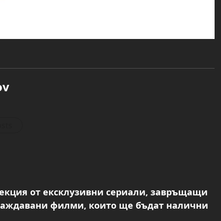
ov
osts
лекция от ексклузивни сериали, завръщащи
граждавани филми, които ще бъдат налични