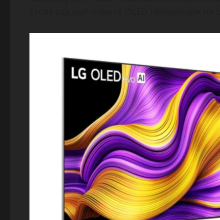
стоят зад най-новите OLED телевизори на L