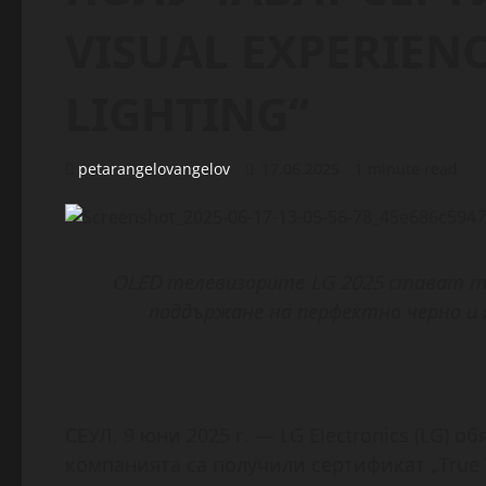
VISUAL EXPERIEN
LIGHTING“
petarangelovangelov
17.06.2025
1 minute read
OLED телевизорите LG 2025 стават пъ
поддържане на перфектно черно и
СЕУЛ, 9 юни 2025 г. — LG Electronics (LG) 
компанията са получили сертификат „True Vi