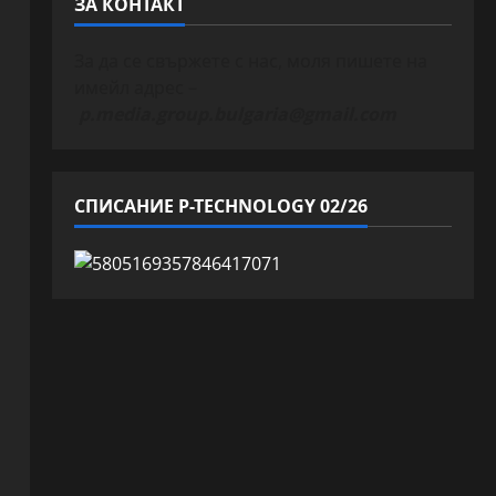
ЗА КОНТАКТ
За да се свържете с нас, моля пишете на
имейл адрес –
p.media.group.bulgaria@gmail.com
СПИСАНИЕ P-TECHNOLOGY 02/26