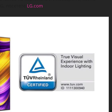
G, посетете
LG.com
.