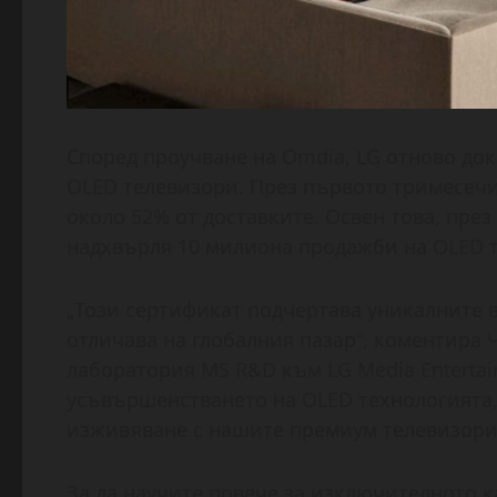
Според проучване на Omdia, LG отново дока
OLED телевизори. През първото тримесечие
около 52% от доставките. Освен това, през
надхвърля 10 милиона продажби на OLED 
„Този сертификат подчертава уникалните 
отличава на глобалния пазар“, коментира 
лаборатория MS R&D към LG Media Entertai
усъвършенстването на OLED технологията,
изживяване с нашите премиум телевизори,
За да научите повече за изключителното к