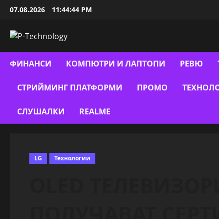
Skip
07.08.2026
11:44:45 PM
to
content
ФИНАНСИ
КОМПЮТРИ И ЛАПТОПИ
РЕВЮ
СТРИЙМИНГ ПЛАТФОРМИ
ПРОМО
ТЕХНОЛ
СЛУШАЛКИ
REALME
LG
Технологии
OLED ТЕЛЕВИЗОРИ
ПОЛУЧАВАТ СЕРТ