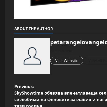
ABOUT THE AUTHOR
petarangelovangel
Administrator
Visit Website
View All P
P
Previous:
SkyShowtime обявява впечатляваща се
o
се любими на феновете заглавия и на
тази година