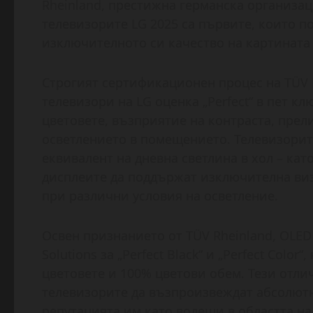
Rheinland, престижна германска организа
телевизорите LG 2025 са първите, които п
изключителното си качество на картината 
Строгият сертификационен процес на TÜV 
телевизори на LG оценка „Perfect“ в пет к
цветовете, възприятие на контраста, прел
осветлението в помещението. Телевизорите
еквивалент на дневна светлина в хол – кат
дисплеите да поддържат изключителна виз
при различни условия на осветление.
Освен признанието от TÜV Rheinland, OLED
Solutions за „Perfect Black“ и „Perfect Color
цветовете и 100% цветови обем. Тези отли
телевизорите да възпроизвеждат абсолют
репутацията им като водещи в областта на