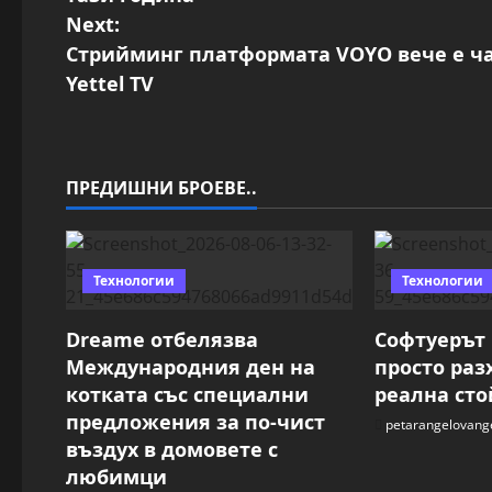
s
Next:
t
Стрийминг платформата VOYO вече е час
Yettel TV
n
a
v
ПРЕДИШНИ БРОЕВЕ..
i
g
Технологии
Технологии
a
Dreame отбелязва
Софтуерът 
t
Международния ден на
просто разх
котката със специални
реална сто
i
предложения за по-чист
petarangelovang
въздух в домовете с
o
любимци