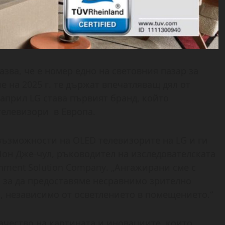
зва, че е номер едно на световния пазар за
 на 2025 г. те държат впечатляващ дял от
 април LG става първият бранд, който
телевизори в Европа.
възможности на OLED телевизорите на LG и ги
Чон Дже-чул, ръководител на изследователската
nment Solution Company. „Ангажирани сме с
 за да предоставяме несравнимо зрително
 независимо от осветлението в помещението.“
ачество на картината и иновациите, които