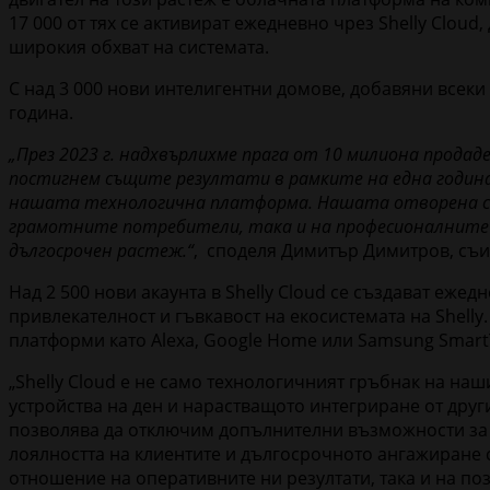
17 000 от тях се активират ежедневно чрез Shelly Cloud
широкия обхват на системата.
С над 3 000 нови интелигентни домове, добавяни всеки
година.
„През 2023 г. надхвърлихме прага от 10 милиона продаде
постигнем същите резултати в рамките на една годин
нашата технологична платформа. Нашата отворена сис
грамотните потребители, така и на професионалните 
дългосрочен растеж.“
, споделя Димитър Димитров, съи
Над 2 500 нови акаунта в Shelly Cloud се създават еже
привлекателност и гъвкавост на екосистемата на Shell
платформи като Alexa, Google Home или Samsung Smart
„Shelly Cloud е не само технологичният гръбнак на н
устройства на ден и нарастващото интегриране от друг
позволява да отключим допълнителни възможности за
лоялността на клиентите и дългосрочното ангажиране с 
отношение на оперативните ни резултати, така и на по