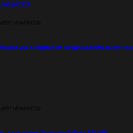
 разчитате
тката със специални предложения за по-чис
с към новия Samsung Galaxy Z Fold8