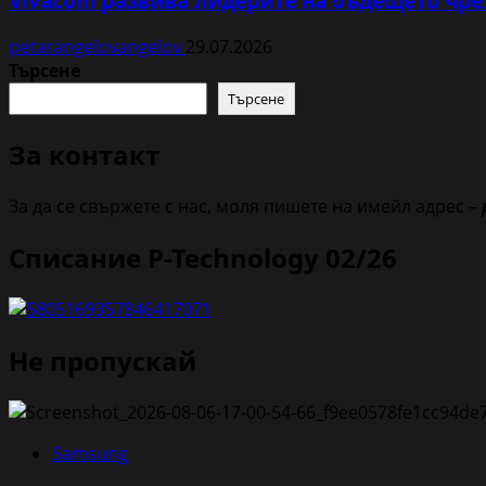
Vivacom развива лидерите на бъдещето чрез
petarangelovangelov
29.07.2026
Търсене
Търсене
За контакт
За да се свържете с нас, моля пишете на имейл адрес –
Списание P-Technology 02/26
Не пропускай
Samsung