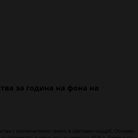
ства за година на фона на
раства с изключително темпо в световен мащаб. Основен
и устройства дневно от началото на 2025 г. Повече от