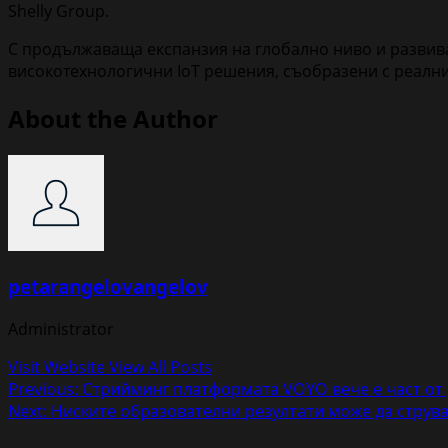
Shelly Group.
С продължаваща експанзия на глобално ниво и развива
високотехнологични IoT решения, съобразени с реални
About the Author
petarangelovangelov
Administrator
Visit Website
View All Posts
Post
Previous:
Стрийминг платформата VOYO вече е част от ус
Next:
Ниските образователни резултати може да струва
navigation