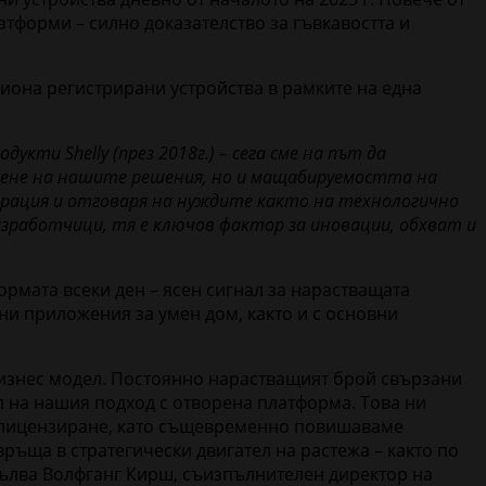
латформи – силно доказателство за гъвкавостта и
лиона регистрирани устройства в рамките на една
кти Shelly (през 2018г.) – сега сме на път да
сене на нашите решения, но и мащабируемостта на
рация и отговаря на нуждите както на технологично
работчици, тя е ключов фактор за иновации, обхват и
ормата всеки ден – ясен сигнал за нарастващата
шни приложения за умен дом, както и с основни
 бизнес модел. Постоянно нарастващият брой свързани
л на нашия подход с отворена платформа. Това ни
а лицензиране, като същевременно повишаваме
връща в стратегически двигател на растежа – както по
опълва Волфганг Кирш, съизпълнителен директор на