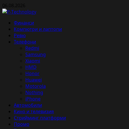
Skip
06.08.2026
to
content
Primary
Финанси
Menu
Компютри и лаптопи
Ревю
Телефони
Redmi
Samsung
Xiaomi
HMD
Honor
Huawei
Motorola
Nothing
iPhone
Автомобили
Кино и телевизия
Стрийминг платформи
Промо