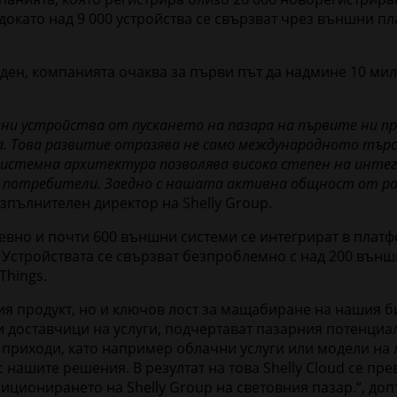
, докато над 9 000 устройства се свързват чрез външни п
 ден, компанията очаква за първи път да надмине 10 ми
ни устройства от пускането на пазара на първите ни проду
а. Това развитие отразява не само международното тър
темна архитектура позволява висока степен на интег
потребители. Заедно с нашата активна общност от раз
зпълнителен директор на Shelly Group.
дневно и почти 600 външни системи се интегрират в платф
y. Устройствата се свързват безпроблемно с над 200 вън
Things.
ашия продукт, но и ключов лост за мащабиране на нашия
и доставчици на услуги, подчертават пазарния потенциа
 приходи, като например облачни услуги или модели н
нашите решения. В резултат на това Shelly Cloud се пре
зиционирането на Shelly Group на световния пазар.“, д