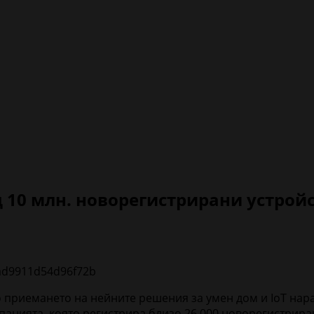
д 10 млн. новорегистрирани устрой
ато приемането на нейните решения за умен дом и IoT на
панията, която регистрира близо 26 000 новорегистриран