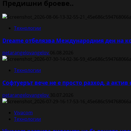
Предишни броеве..
Технологии
Dreame отбелязва Международния ден на ко
petarangelovangelov
06.08.2026
Технологии
Софтуерът вече не е просто разход, а актив 
petarangelovangelov
30.07.2026
Vivacom
Технологии