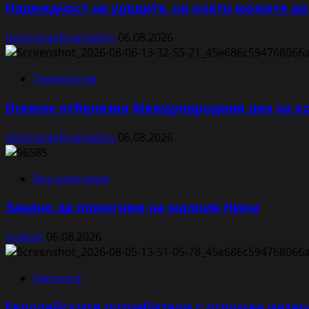
Надеждност на уредите, на която можете да
petarangelovangelov
06.08.2026
Технологии
Dreame отбелязва Международния ден на ко
petarangelovangelov
06.08.2026
Без категория
Заедно да помогнем на малкия Ники
rvaleov
06.08.2026
Samsung
Европейските потребители с огромен интере