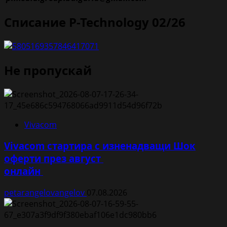
Списание P-Technology 02/26
Не пропускай
Vivacom
Vivacom стартира с изненадващи Шок
оферти през август
онлайн
petarangelovangelov
07.08.2026