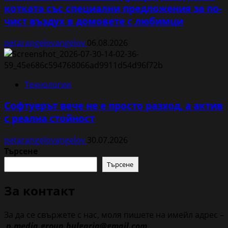
котката със специални предложения за по-
чист въздух в домовете с любимци
petarangelovangelov
06.08.2026
Технологии
Софтуерът вече не е просто разход, а актив
с реална стойност
petarangelovangelov
30.07.2026
Търсене
Търсене
За контакт
За да се свържете с нас, моля пишете на имейл адрес –
p.media.group.bulgaria@gmail.com