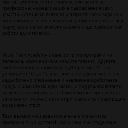
бранд – умения, които стават все по-важни за
професионална реализация в съвременния свят.
Участниците ще се включат и в практически задачи и
интерактивни сесии, с които ще добият широк поглед
върху света на телекомуникациите и ще разберат как
работи един телеком.
Yettel Teen Academy е една от трите програми на
телекома, насочени към младите таланти. Другата
емблематична инициатива е „Втора смяна“ – за
ученици от 10. до 12. клас, която предлага много по-
задълбочено опознаване и навлизане в работната
среда. В рамките на един месец и под ръководството
на ментор те опознават отблизо бизнес процесите, а
за някои от тях участието в програмата се превръща и
в кариерен старт.
Тази възможност дава и платената стажантска
програма “Hub by Yettel”, насочена към студенти и