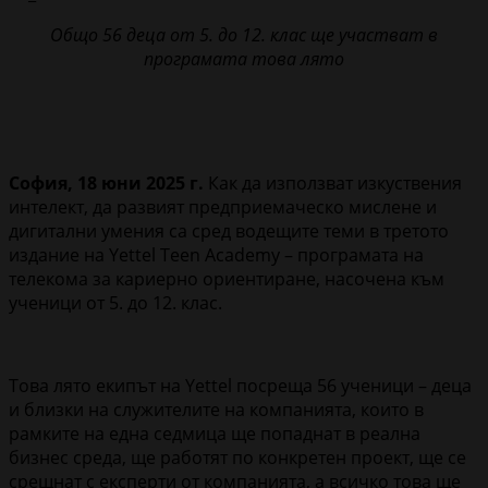
Общо 56 деца от 5. до 12. клас ще участват в
програмата това лято
София, 18 юни 2025 г.
Как да използват изкуствения
интелект, да развият предприемаческо мислене и
дигитални умения са сред водещите теми в третото
издание на Yettel Teen Academy – програмата на
телекома за кариерно ориентиране, насочена към
ученици от 5. до 12. клас.
Това лято екипът на Yettel посреща 56 ученици – деца
и близки на служителите на компанията, които в
рамките на една седмица ще попаднат в реална
бизнес среда, ще работят по конкретен проект, ще се
срещнат с експерти от компанията, а всичко това ще