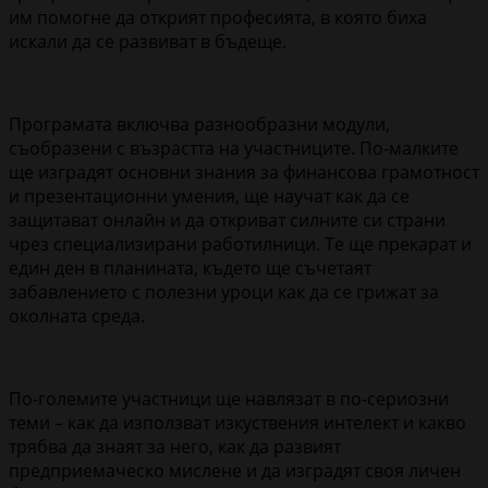
им помогне да открият професията, в която биха
искали да се развиват в бъдеще.
Програмата включва разнообразни модули,
съобразени с възрастта на участниците. По-малките
ще изградят основни знания за финансова грамотност
и презентационни умения, ще научат как да се
защитават онлайн и да откриват силните си страни
чрез специализирани работилници. Те ще прекарат и
един ден в планината, където ще съчетаят
забавлението с полезни уроци как да се грижат за
околната среда.
По-големите участници ще навлязат в по-сериозни
теми – как да използват изкуствения интелект и какво
трябва да знаят за него, как да развият
предприемаческо мислене и да изградят своя личен