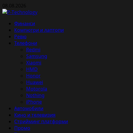
Skip
08.08.2026
to
content
Primary
Финанси
Menu
Компютри и лаптопи
Ревю
Телефони
Redmi
Samsung
Xiaomi
HMD
Honor
Huawei
Motorola
Nothing
iPhone
Автомобили
Кино и телевизия
Стрийминг платформи
Промо