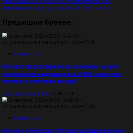
Next:
Близо 1000 ученици и преподаватели се
включиха в открит урок по онлайн безопасност
Предишни броеве..
Технологии
Dreame прахосмукачки за мокро и сухо
почистване надхвърлиха 2 000 патентни
заявки в световен мащаб
petarangelovangelov
07.08.2026
Технологии
Dreame отбелязва Международния ден на