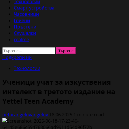
Технологии
Смарт устройства
Часовници
Гривни
Пръстени
Слушалки
realme
Търсене
за:
Подкрепи ни
Технологии
Ученици учат за изкуствения
интелект в третото издание на
Yettel Teen Academy
petarangelovangelov
18.06.2025
1 minute read