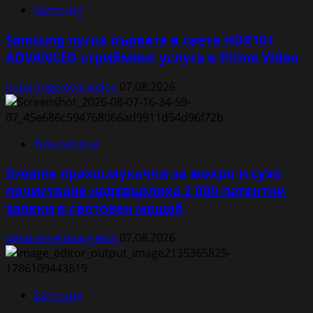
Samsung
Samsung пуска първата в света HDR10+
ADVANCED стрийминг услуга в Prime Video
petarangelovangelov
07.08.2026
Технологии
Dreame прахосмукачки за мокро и сухо
почистване надхвърлиха 2 000 патентни
заявки в световен мащаб
petarangelovangelov
07.08.2026
Samsung