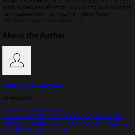
млади специалисти. Тя продължава една година, през
която талантите работят по ключови проекти и трупат
пълноценен опит. Тази година “Hub by Yettel”
отбелязва своята 10-а годишнина.
About the Author
petarangelovangelov
Administrator
Visit Website
View All Posts
Post
Previous:
АКО ЛЕТНИТЕ ВИ ДРЕХИ ИЗДЪРЖАТ САМО
НЯКОЛКО СЕЗОНА, ТО С ПРАВИЛНА ГРИЖА МОГАТ ДА
navigation
ЖИВЕЯТ МНОГО ПО-ДЪЛГО