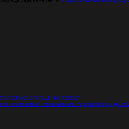
ГО ПОЗНАЕТЕ ПО ОЦЕНКА ‘PERFECT’
а за кисело мляко“ от режисьора Маргарет Браун дебю