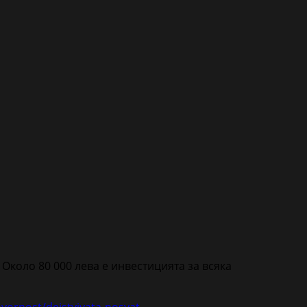
Около 80 000 лева е инвестицията за всяка
ovornost/deistviyata-nosyat-