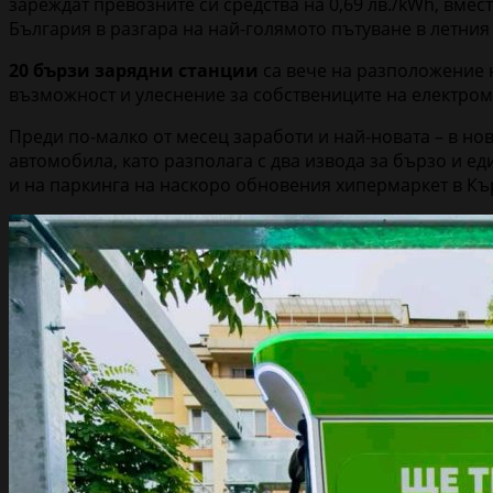
зареждат превозните си средства на 0,69 лв./kWh, вме
България в разгара на най-голямото пътуване в летния
20 бързи зарядни станции
са вече на разположение н
възможност и улеснение за собствениците на електромо
Преди по-малко от месец заработи и най-новата – в н
автомобила, като разполага с два извода за бързо и е
и на паркинга на наскоро обновения хипермаркет в Къ