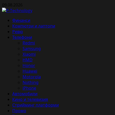
Skip
09.08.2026
to
content
Primary
Финанси
Menu
Компютри и лаптопи
Ревю
Телефони
Redmi
Samsung
Xiaomi
HMD
Honor
Huawei
Motorola
Nothing
iPhone
Автомобили
Кино и телевизия
Стрийминг платформи
Промо