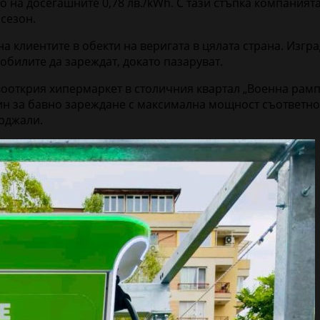
сто на досегашните 0,78 лв./kWh. С тази стъпка компани
 сезон.
а клиентите в обекти на веригата в цялата страна. Изгр
билите да зареждат, докато пазаруват.
овооткрия хипермаркет в столичния квартал „Военна рам
дин за бавно зареждане с максимална мощност съответно
рджали.