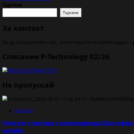
Търсене
Търсене
За контакт
За да се свържете с нас, моля пишете на имейл адрес –
Списание P-Technology 02/26
Не пропускай
Vivacom
Vivacom стартира с изненадващи Шок оферт
онлайн