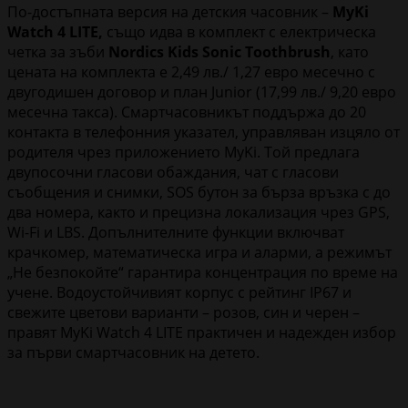
По-достъпната версия на детския часовник –
MyKi
Watch 4 LITE,
също идва в комплект с електрическа
четка за зъби
Nordics Kids Sonic Toothbrush
, като
цената на комплекта е 2,49 лв./ 1,27 евро месечно с
двугодишен договор и план Junior (17,99 лв./ 9,20 евро
месечна такса). Смартчасовникът поддържа до 20
контакта в телефонния указател, управляван изцяло от
родителя чрез приложението MyKi. Той предлага
двупосочни гласови обаждания, чат с гласови
съобщения и снимки, SOS бутон за бърза връзка с до
два номера, както и прецизна локализация чрез GPS,
Wi-Fi и LBS. Допълнителните функции включват
крачкомер, математическа игра и аларми, а режимът
„Не безпокойте“ гарантира концентрация по време на
учене. Водоустойчивият корпус с рейтинг IP67 и
свежите цветови варианти – розов, син и черен –
правят MyKi Watch 4 LITE практичен и надежден избор
за първи смартчасовник на детето.