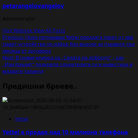
petarangelovangelov
Administrator
Visit Website
View All Posts
Post
Previous:
През септември Yettel предлага пакет от две
смарт устройства по избор без вноски за първите три
navigation
месеца от договора
Next:
В новия епизод на „Силата на доброто“ – как
„Изи Кредит“ подкрепя служителите си и инвестира в
младите таланти
Предишни броеве..
Yettel
Yettel е продал над 10 милиона телефона