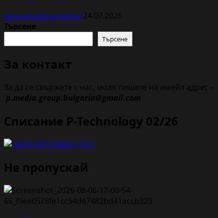
petarangelovangelov
24.07.2026
Търсене
Търсене
За контакт
За да се свържете с нас, моля пишете на имейл адрес –
p.media.group.bulgaria@gmail.com
Списание P-Technology 02/26
Не пропускай