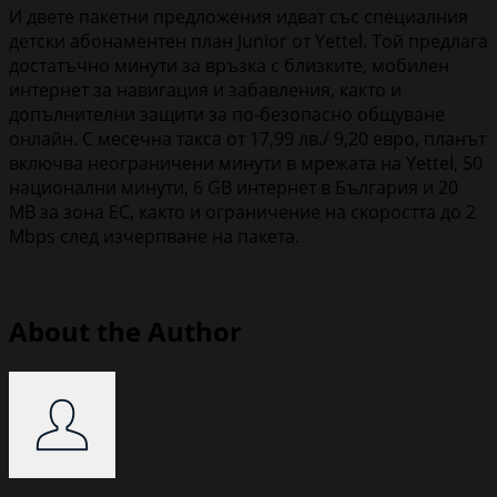
И двете пакетни предложения идват със специалния
детски абонаментен план Junior от Yettel. Той предлага
достатъчно минути за връзка с близките, мобилен
интернет за навигация и забавления, както и
допълнителни защити за по-безопасно общуване
онлайн. С месечна такса от 17,99 лв./ 9,20 евро, планът
включва неограничени минути в мрежата на Yettel, 50
национални минути, 6 GB интернет в България и 20
MB за зона ЕС, както и ограничение на скоростта до 2
Mbps след изчерпване на пакета.
About the Author