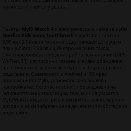
спокойствие за родителите и помагат за изграждане
на полезни навици у децата.
Пакетът
MyKi Watch 4
и електрическата четка
за зъби
Nordics Kids Sonic Toothbrush
е достъпен само за
3,99 лв./ 2,04 евро месечно с двугодишен договор и
план Junior (17,99 лв./ 9,20 евро месечна такса).
Смартчасовникът предлага тройна локализация (GPS,
Wi-Fi и LBS), двупосочни гласови и видео обаждания,
чат с емоджита, както и SOS бутон за бърза връзка с
родителите. Съвместимо с Android и iOS чрез
приложението MyKi, устройството позволява
настройка на „безопасни зони“, проследяване на
активността и контрол върху телефонния указател.
MyKi Watch 4 идва в три свежи цвята – зелен, черен и
розов – и носи забавление за децата и спокойствие за
родителите.