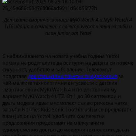
Детските смартчасовници MyKi Watch 4 и MyKi Watch 4
LITE идват в комплект с електрическа четка за зъби и
план Junior
от
Yettel
С наближаването на новата учебна година Yettel
помага на родителите да осигурят на децата си повече
сигурност, удобство и забавление. Телекомът
представя
две специални пакетни предложения
за
най-малките технологични ентусиасти с детския
смартчасовник MyKi Watch 4 и по-достъпния му
вариант MyKi Watch 4 LITE. От 1 до 30 септември и
двата модела идват в комплект с електрическа четка
за зъби Nordics Kids Sonic Toothbrush и се предлагат с
план Junior на Yettel. Удобните комплектни
предложения предоставят на малчуганите
едновременно достъп до модерни технологии, дават