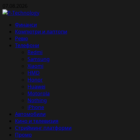
Skip
07.08.2026
to
content
Primary
Финанси
Menu
Компютри и лаптопи
Ревю
Телефони
Redmi
Samsung
Xiaomi
HMD
Honor
Huawei
Motorola
Nothing
iPhone
Автомобили
Кино и телевизия
Стрийминг платформи
Промо