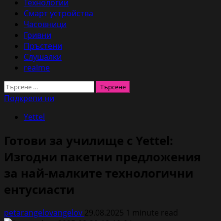
Технологии
Смарт устройства
Часовници
Гривни
Пръстени
Слушалки
realme
Търсене
за:
Подкрепи ни
Yettel
Готови за училище с Yettel:
Изгодни пакетни предложения
за най-малките технологични
ентусиасти
petarangelovangelov
29.08.2025
1 minute read