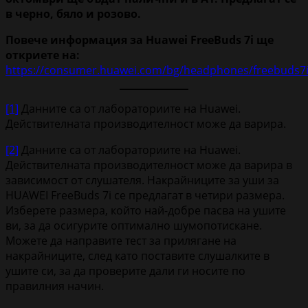
в черно, бяло и розово.
Повече информация за
Huawei
FreeBuds
7
i
ще
откриете на:
https://consumer.huawei.com/bg/headphones/freebuds7i
[1]
Данните са от лабораториите на Huawei.
Действителната производителност може да варира.
[2]
Данните са от лабораториите на Huawei.
Действителната производителност може да варира в
зависимост от слушателя. Накрайниците за уши за
HUAWEI FreeBuds 7i се предлагат в четири размера.
Изберете размера, който най-добре пасва на ушите
ви, за да осигурите оптимално шумопотискане.
Можете да направите тест за прилягане на
накрайниците, след като поставите слушалките в
ушите си, за да проверите дали ги носите по
правилния начин.