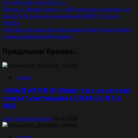
Visit Website
View All Posts
Post
Previous:
Млади таланти и ИТ ментори се срещат на
втората Техническа академия на AIBEST в Стара
navigation
Загора
Next:
Български компaнии приветстват Директивата
срещу зеления грийнуошинг
Предишни броеве..
Huawei
HUAWEI WATCH GT Runner 2 и още награди
очакват участниците в DECATHLON Run
2026
petarangelovangelov
08.06.2026
Huawei