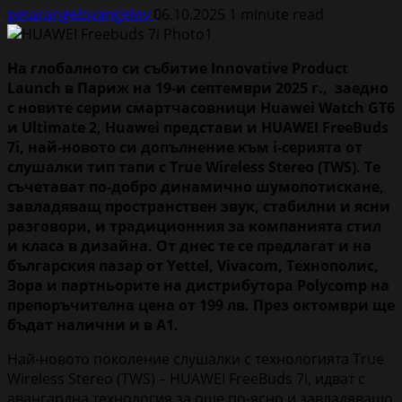
petarangelovangelov
06.10.2025
1 minute read
На глобалното си събитие Innovative Product
Launch в Париж на 19-и септември 2025 г., заедно
с новите серии смартчасовници
Huawei
Watch
GT
6
и
Ultimate
2,
Huawei
представи и
HUAWEI
FreeBuds
7i, най-новото си допълнение към
i
-серията от
слушалки тип тапи с
True
Wireless
Stereo
(
TWS
). Те
съчетават по-добро динамично шумопотискане,
завладяващ пространствен звук, стабилни и ясни
разговори, и традиционния за компанията стил
и класа в дизайна. От днес те се предлагат и на
българския пазар от
Yettel
,
Vivacom
, Технополис,
Зора и партньорите на дистрибутора
Polycomp
на
препоръчителна цена от 199 лв. През октомври ще
бъдат налични и в А1.
Най-новото поколение слушалки с технологията True
Wireless Stereo (TWS) – HUAWEI FreeBuds 7i, идват с
авангардна технология за още по-ясно и завладяващо