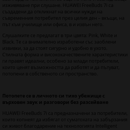
изживяване при слушане. HUAWEI FreeBuds 7i са
създадени да откликнат на всички нужди на
съвременния потребител през целия ден – вкъщи, на
път към училище или офиса, в и извън него.
Слушалките се предлагат в три цвята: Pink, White и
Black. Те са внимателно изработени със заоблени
извивки, за да стоят сигурно и удобно в ухото.
Стилната форма и висококачествените характеристики
ги правят идеални, особено за млади потребители,
които ценят възможността да работят и да пътуват,
потопени в собственото си пространство.
Потопете се в личното си тихо убежище с
върховен звук и разговори без разсейване
HUAWEI FreeBuds 7i са предназначени за потребители,
които копнеят да избягат от суматохата на забързания
си живот благодарение на технологията Intelligent