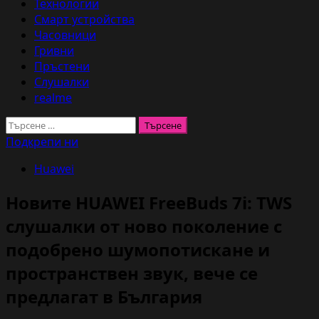
Технологии
Смарт устройства
Часовници
Гривни
Пръстени
Слушалки
realme
Търсене
за:
Подкрепи ни
Huawei
Новите HUAWEI FreeBuds 7i: TWS
слушалки от ново поколение с
подобрено шумопотискане и
пространствен звук, вече се
предлагат в България