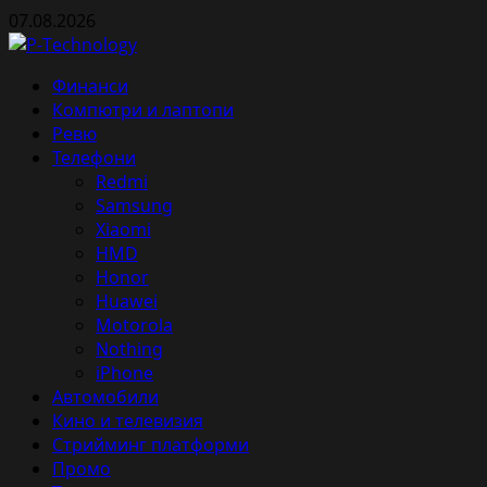
Skip
07.08.2026
to
content
Primary
Финанси
Menu
Компютри и лаптопи
Ревю
Телефони
Redmi
Samsung
Xiaomi
HMD
Honor
Huawei
Motorola
Nothing
iPhone
Автомобили
Кино и телевизия
Стрийминг платформи
Промо