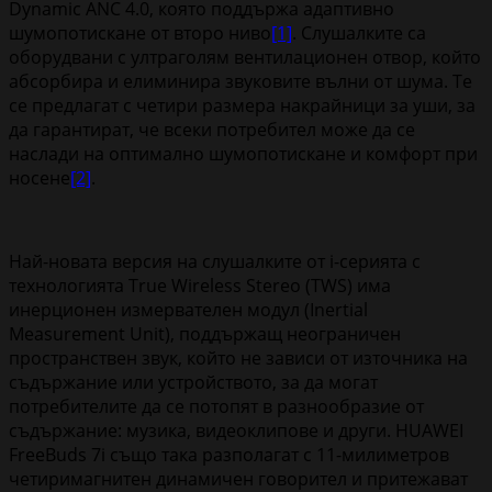
Dynamic ANC 4.0, която поддържа адаптивно
шумопотискане от второ ниво
[1]
. Слушалките са
оборудвани с ултраголям вентилационен отвор, който
абсорбира и елиминира звуковите вълни от шума. Те
се предлагат с четири размера накрайници за уши, за
да гарантират, че всеки потребител може да се
наслади на оптимално шумопотискане и комфорт при
носене
[2]
.
Най-новата версия на слушалките от i-серията с
технологията True Wireless Stereo (TWS) има
инерционен измервателен модул (Inertial
Measurement Unit), поддържащ неограничен
пространствен звук, който не зависи от източника на
съдържание или устройството, за да могат
потребителите да се потопят в разнообразие от
съдържание: музика, видеоклипове и други. HUAWEI
FreeBuds 7i също така разполагат с 11-милиметров
четиримагнитен динамичен говорител и притежават