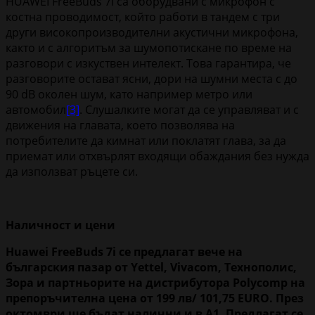
HUAWEI FreeBuds 7i са оборудвани с микрофон с
костна проводимост, който работи в тандем с три
други високопроизводителни акустични микрофона,
както и с алгоритъм за шумопотискане по време на
разговори с изкуствен интелект. Това гарантира, че
разговорите остават ясни, дори на шумни места с до
90 dB околен шум, като например метро или
автомобил
[3]
. Слушалките могат да се управляват и с
движения на главата, което позволява на
потребителите да кимнат или поклатят глава, за да
приемат или отхвърлят входящи обаждания без нужда
да използват ръцете си.
Наличност и цени
Huawei
FreeBuds
7
i
се предлагат вече на
българския пазар от
Yettel
,
Vivacom
, Технополис,
Зора и партньорите на дистрибутора
Polycomp
на
препоръчителна цена от 199 лв/ 101,75
EURO
. През
октомври ще бъдат налични и в А1. Предлагат се