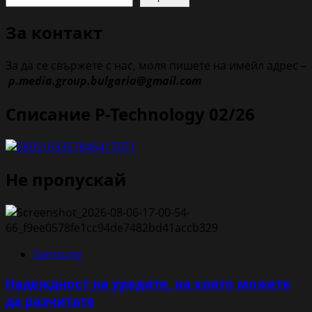
За контакт
За да се свържете с нас, моля пишете на имейл адрес –
p.media.group.bulgaria@gmail.com
Списание P-Technology 02/26
Не пропускай
Samsung
Надеждност на уредите, на която можете
да разчитате