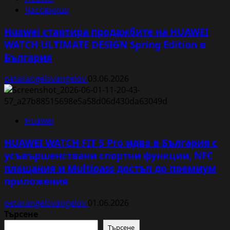
Часовници
Huawei стартира продажбите на HUAWEI
WATCH ULTIMATE DESIGN Spring Edition в
България
petarangelovangelov
03.06.2026
Huawei
HUAWEI WATCH FIT 5 Pro идва в България с
усъвършенствани спортни функции, NFC
плащания и Multipass достъп до премиум
приложения
petarangelovangelov
01.06.2026
Търсене
Търсене