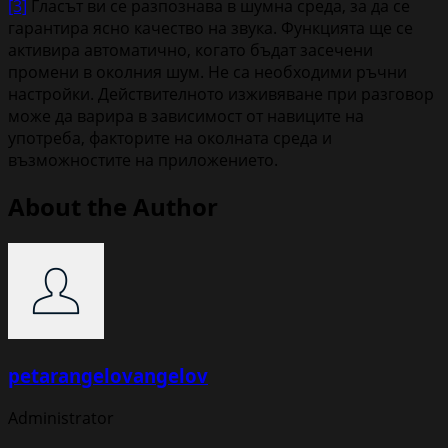
[3]
Гласът ви се разпознава в шумна среда, за да се
гарантира ясно качество на звука. Функцията ще се
активира автоматично, когато бъдат засечени
промени в околния шум. Не са необходими ръчни
настройки. Действителното изживяване при разговор
може да варира в зависимост от навиците на
употреба, факторите на околната среда и
възможностите на приложението.
About the Author
petarangelovangelov
Administrator