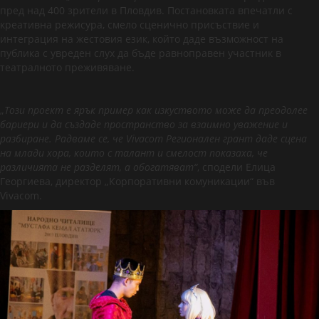
пред над 400 зрители в Пловдив. Постановката впечатли с
креативна режисура, смело сценично присъствие и
интеграция на жестовия език, който даде възможност на
публика с увреден слух да бъде равноправен участник в
театралното преживяване.
„
Този проект е ярък пример как изкуството може да преодолее
бариери и да създаде пространство за взаимно уважение и
разбиране. Радваме се, че Vivacom Регионален грант даде сцена
на млади хора, които с талант и смелост показаха, че
различията не разделят, а обогатяват“
, сподели Елица
Георгиева, директор „Корпоративни комуникации“ във
Vivacom.