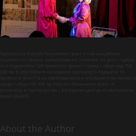
Програмата Vivacom Регионален грант е най-мащабната
социално отговорна инициатива на телекома. За десет години
тя е подкрепила 128 проекта от цялата страна с общо над 700
000 лв. В юбилейното си издание програмата подкрепи 10
проекта в областта на образованието и опазването на околната
среда с общо 100 000 лв. Vivacom Регионален грант се
реализира в партньорство с Български център за нестопанско
право (БЦНП).
About the Author