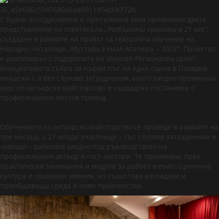
С бурни аплодисменти и препълнена зала преминаха двете
представления на спектакъла
„Разбъркани приказки в 21 век“
,
създаден в рамките на проект за театрално обучение на
Народно читалище „Мустафа Кемал Ататюрк – 2003“. Проектът
е реализиран с подкрепата на Vivacom Регионален грант.
Инициативата събра за първи път на една сцена в Пловдив
младежи с и без слухови затруднения, които заедно преминаха
курс по актьорско майсторство и създадоха постановка с
професионален жестов превод.
Обучението по актьорско майсторство се проведе в рамките на
три месеца, а 27 млади участници – със слухови затруднения и
чуващи – работиха заедно под ръководството на
професионален актьор и гост-лектори. Те преминаха през
практически занимания и модули за работа в екип, сценична
култура и социални умения, но също така изградиха и
приобщаваща среда и нови приятелства.