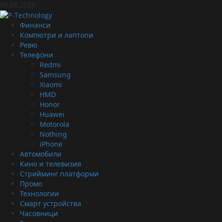
Skip
09.08.2026
to
content
Primary
Финанси
Menu
Компютри и лаптопи
Ревю
Телефони
Redmi
Samsung
Xiaomi
HMD
Honor
Huawei
Motorola
Nothing
iPhone
Автомобили
Кино и телевизия
Стрийминг платформи
Промо
Технологии
Смарт устройства
Часовници