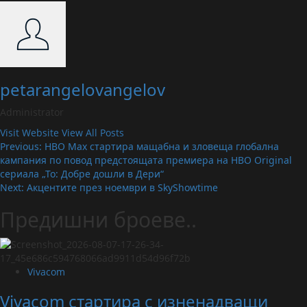
petarangelovangelov
Administrator
Visit Website
View All Posts
Post
Previous:
HBO Max стартира мащабна и зловеща глобална
кампания по повод предстоящата премиера на HBO Original
navigation
сериала „То: Добре дошли в Дери“
Next:
Акцентите през ноември в SkyShowtime
Предишни броеве..
Vivacom
Vivacom стартира с изненадващи