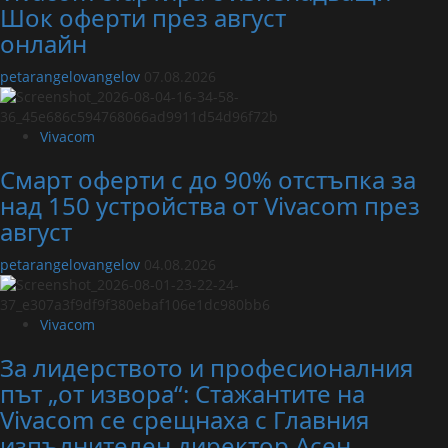
Шок оферти през август
онлайн
petarangelovangelov
07.08.2026
Vivacom
Смарт оферти с до 90% отстъпка за
над 150 устройства от Vivacom през
август
petarangelovangelov
04.08.2026
Vivacom
За лидерството и професионалния
път „от извора“: Стажантите на
Vivacom се срещнаха с Главния
изпълнителен директор Асен