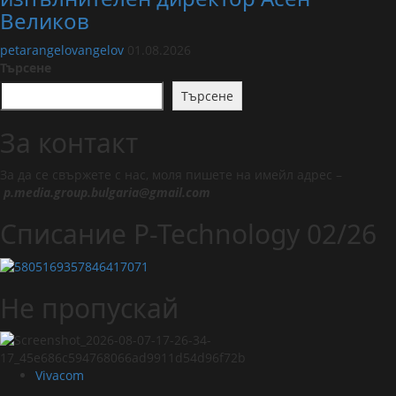
Великов
petarangelovangelov
01.08.2026
Търсене
Търсене
За контакт
За да се свържете с нас, моля пишете на имейл адрес –
p.media.group.bulgaria@gmail.com
Списание P-Technology 02/26
Не пропускай
Vivacom