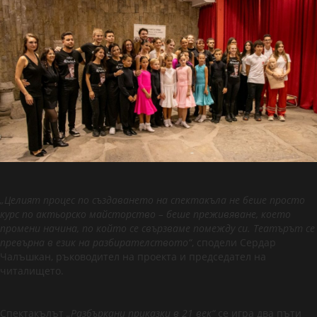
„Целият процес по създаването на спектакъла не беше просто
курс по актьорско майсторство – беше преживяване, което
промени начина, по който се свързваме помежду си. Театърът се
превърна в език на разбирателството“
, сподели Сердар
Чалъшкан, ръководител на проекта и председател на
читалището.
Спектакълът
„Разбъркани приказки в 21 век“
се игра два пъти