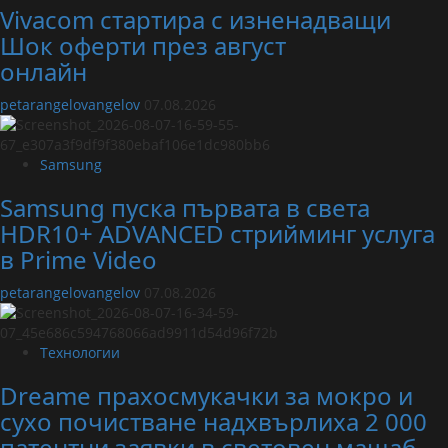
Vivacom стартира с изненадващи
Шок оферти през август
онлайн
petarangelovangelov
07.08.2026
Samsung
Samsung пуска първата в света
HDR10+ ADVANCED стрийминг услуга
в Prime Video
petarangelovangelov
07.08.2026
Технологии
Dreame прахосмукачки за мокро и
сухо почистване надхвърлиха 2 000
патентни заявки в световен мащаб