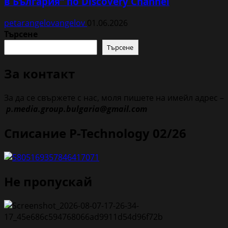
в България“ по Discovery Channel
petarangelovangelov
01.06.2026
Търсене
Търсене
За контакт
За да се свържете с нас, моля пишете на имейл адрес –
p.media.group.bulgaria@gmail.com
Списание P-Technology 02/26
Не пропускай