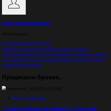
petarangelovangelov
Administrator
Visit Website
View All Posts
Post
Previous:
Елитни счетоводни услуги в София
Next:
Безплатни уроци за фалшивите новини показват
navigation
на гимназистите как да разпознават манипулативно
съдържание онлайн
Предишни броеве..
Кино и телевизия
„Гунди: Легенда за любовта“ стана най-