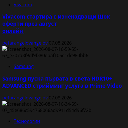
Vivacom
Vivacom стартира с изненадващи Шок
оферти през август
онлайн
petarangelovangelov
07.08.2026
Samsung
Samsung пуска първата в света HDR10+
ADVANCED стрийминг услуга в Prime Video
petarangelovangelov
07.08.2026
Технологии