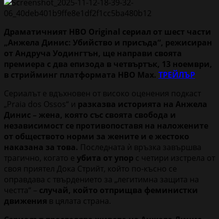
Драматичният HBO Original сериал от шест части
„Анжела Динис: Убийство и присъда“, режисиран
от Андруча Уодингтън, ще направи своята
премиера с два епизода в четвъртък, 13 ноември,
в стрийминг платформата HBO Max.
ТРЕЙЛЪР
Сериалът е вдъхновен от високо оценения подкаст
„Praia dos Ossos“ и
разказва историята на Анжела
Динис – жена, която със своята свобода и
независимост се противопоставя на наложените
от обществото норми за жените и е жестоко
наказана за това.
Последната ѝ връзка завършва
трагично, когато е
убита от упор
с четири изстрела от
своя приятел Дока Стрийт, който по-късно се
оправдава с твърдението за „легитимна защита на
честта“ –
случай, който отприщва феминистки
движения
в цялата страна.