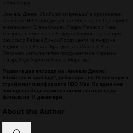
и Али Уилоу.
„Анжела Динис: Убийство и присъда“ е оригинален
сериал на HBO, продукция на Conspiração. Сценарият
е написан от Елена Соарес, Педро Перасо и Таис
Таварес, а режисьор е Андруча Уодингтън, с втори
режисьор Ребека Диниз.Продуценти са Андруча
Уодингтън и Рената Брандaо, а за Warner Bros.
Discovery изпълнителни продуценти са Мариано
Сесар, Анук Аарон и Ванеса Миранда.
Първите два епизода на „Анжела Динис:
Убийство и присъда“, дебютират на 13 ноември в
стрийминг платформата HBO Max. По един нов
епизод ще бъде наличен всеки четвъртък до
финала на 11 декември.
About the Author