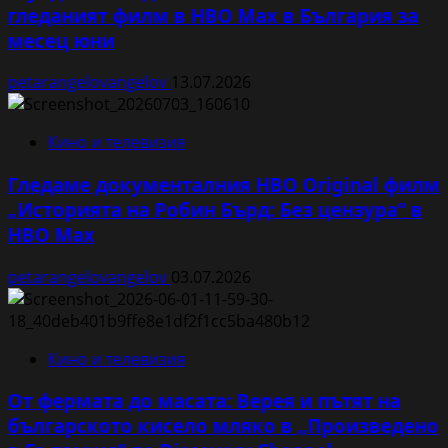
гледаният филм в HBO Max в България за
месец юни
petarangelovangelov
13.07.2026
Кино и телевизия
Гледаме документалния HBO Original филм
„Историята на Робин Бърд: Без цензура“ в
HBO Max
petarangelovangelov
03.07.2026
Кино и телевизия
От фермата до масата: Верея и пътят на
българското кисело мляко в „Произведено