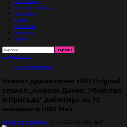
Технологии
Смарт устройства
Часовници
Гривни
Пръстени
Слушалки
realme
Търсене
за:
Подкрепи ни
Кино и телевизия
Новият драматичен HBO Original
сериал „Анжела Динис: Убийство
и присъда“ дебютира на 13
ноември в HBO Max
petarangelovangelov
12.11.2025
1 minute read