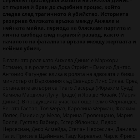
Сериалът проследява живота на Анжела Динис –
от първия ѝ брак до съдебния процес, който
следва след трагичното ѝ убийство. Историята
разкрива близката връзка между Анжела и
нейната майка, периода на бляскави партита и
лична свобода след първия ѝ развод, както и
началото на фаталната връзка между жертвата и
нейния убиец.
В главната роля като Анжела Динис е Маржори
Естиано, а в ролята на Дока Стрийт – Емилио Дантас.
Антонио Фагундес влиза в ролята на адвоката и бивш
министър от Върховния съд Евандро Линс Силва. Сред
останалите актьори са Тиаго Ласерда (Ибрахим Суед),
Камила Мардила (Лулу Прадо) и Яра де Новайс (Мария
Динис). В продукцията участват още Телмо Фернандес,
Рената Гаспар, Тоя Фераз, Каролина Ферман, Жоаким
Лопес, Емилио де Мело, Марина Провенцано, Мария
Волпе, Густаво Вабнер, Естер Яблонски, Педро
Нерсесиан, Деко Алмейда, Степан Нерсесиан, Даниела
Гали, Присила Щайнман, Тацу Карвальо, Чарлс Фрикс