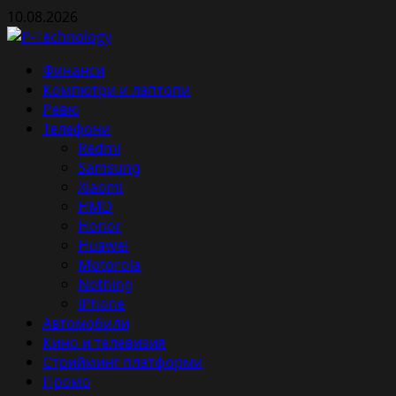
Skip
10.08.2026
to
content
Primary
Финанси
Menu
Компютри и лаптопи
Ревю
Телефони
Redmi
Samsung
Xiaomi
HMD
Honor
Huawei
Motorola
Nothing
iPhone
Автомобили
Кино и телевизия
Стрийминг платформи
Промо