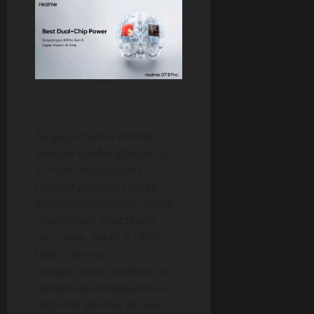
За да допълни своята
мощна конфигурация, GT
8 Pro е оборудван с
големи двойни стерео
високоговорители, които
осигуряват кристално
чист звук, както и Ultra
Haptic мотор,
предоставящ дълбока и
прецизна вибрационна
обратна връзка за още