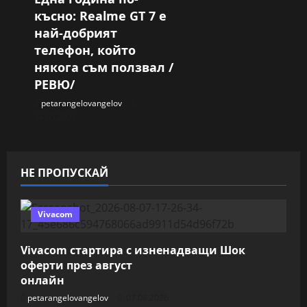
късно: Realme GT 7 е
най-добрият
телефон, който
някога съм ползвал /
РЕВЮ/
petarangelovangelov
24.05.2026
НЕ ПРОПУСКАЙ
Vivacom
Vivacom стартира с изненадващи Шок
оферти през август
онлайн
petarangelovangelov
07.08.2026