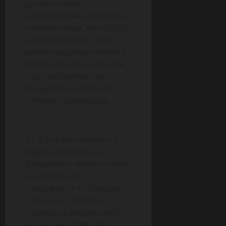
да изпълнява
едновременно две тежки
мобилни игри, като PUBG
и Genshin Impact, при
високи кадрови честоти в
продължение на до един
час, поставяйки нов
стандарт в мобилното
гейминг изживяване.
GT 8 Pro впечатлява и с
издръжливостта на
батерията и технологиите
за зареждане.
Смартфонът е оборудван
с масивна 7000mAh
титанова батерия, която
поддържа 120W Ultra