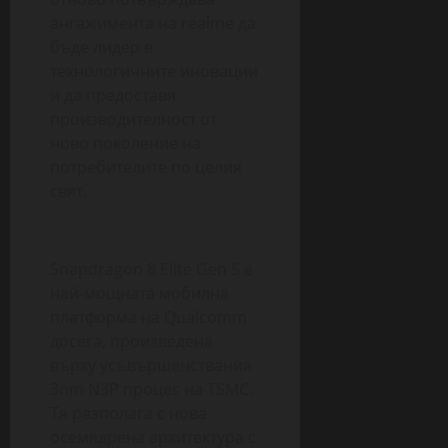
ангажимента на realme да
бъде лидер в
технологичните иновации
и да предоставя
производителност от
ново поколение на
потребителите по целия
свят.
Snapdragon 8 Elite Gen 5 е
най-мощната мобилна
платформа на Qualcomm
досега, произведена
върху усъвършенствания
3nm N3P процес на TSMC.
Тя разполага с нова
осемядрена архитектура с