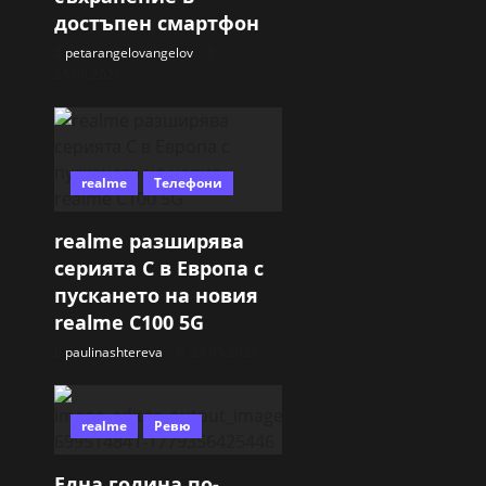
достъпен смартфон
petarangelovangelov
25.06.2026
realme
Телефони
realme разширява
серията C в Европа с
пускането на новия
realme C100 5G
paulinashtereva
29.05.2026
realme
Ревю
Една година по-