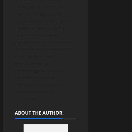
заявява категорична
позиция за иновация,
скорост и върховни
дизайнерски стандарти. С
предстоящия си дебют
realme пренаписва
представата за истинско
флагманско изживяване,
като предоставя
впечатляваща
производителност и
безкомпромисно
премиум усещане на
потребителите в
България.
ABOUT THE AUTHOR