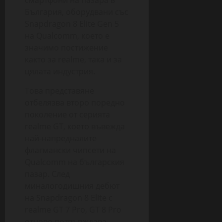
смартфони на пазара в
България, оборудвани със
Snapdragon 8 Elite Gen 5
на Qualcomm, което е
значимо постижение
както за realme, така и за
цялата индустрия.
Това представяне
отбелязва второ поредно
поколение от серията
realme GT, което въвежда
най-напредналите
флагмански чипсети на
Qualcomm на българския
пазар. След
миналогодишния дебют
на Snapdragon 8 Elite с
realme GT 7 Pro, GT 8 Pro
отново потвърждава