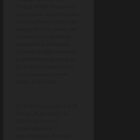
Charge и 50W безжично
зареждане, гарантирайки,
че потребителите остават
заредени през целия ден
с минимално време за
прекъсване. В реални
тестове за издръжливост,
устройството достига до
21.3 часа непрекъснато
възпроизвеждане на
видео в YouTube.
GT 8 Pro разполага с 6.79-
инчов 2K дисплей със
144Hz честота на
опресняване и
впечатляваща пикова