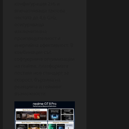
конфигурация 2+6 и
впечатляваща тактова
честота до 4.6 GHz,
осигуряваща
изключителна
производителност и
енергийна ефективност. В
комбинация със
софтуерните оптимизации
на realme, платформата
поставя нов стандарт за
скорост, бързина на
реакцията и гейминг
възможности.