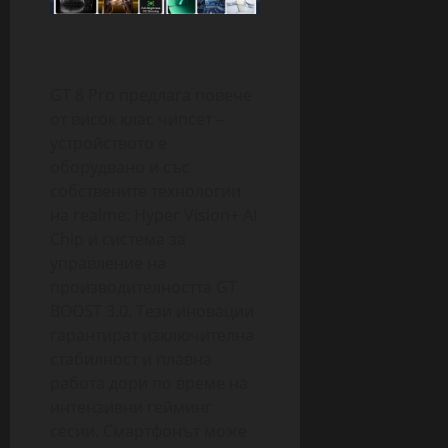
GT 8 Pro предлага повече
от висок клас чипсет –
устройството е
оборудвано и със
собствените технологии
на realme: Hyper Vision+ AI
Chip и система за
управление на
производителността GT
BOOST 3.0. Тези иновации
гарантират изключителна
стабилност и плавна
работа дори по време на
интензивни гейминг
сесии. Смартфонът може