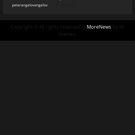
petarangelovangelov
07.08.2026
Copyright © All rights reserved.
|
MoreNews
by AF
themes.