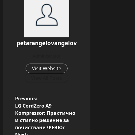
petarangelovangelov
Administrator
Visit Website
View All Posts
P
Previous:
LG CordZero A9
o
Kompressor: Практично
s
и стилно решение за
почистване /РЕВЮ/
t
Next: