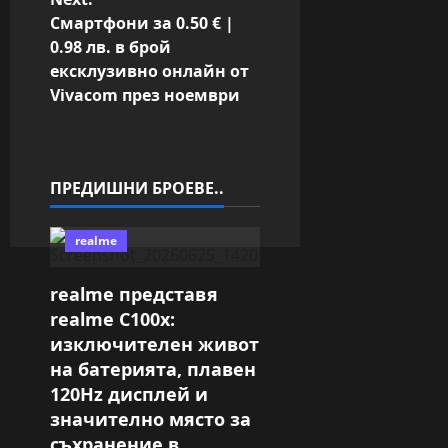
n
Смартфони за 0.50 € |
a
0.98 лв. в брой
ексклузивно онлайн от
v
Vivacom през ноември
i
g
a
ПРЕДИШНИ БРОЕВЕ..
t
i
realme
o
realme представя
n
realme C100x:
изключителен живот
на батерията, плавен
120Hz дисплей и
значително място за
съхранение в