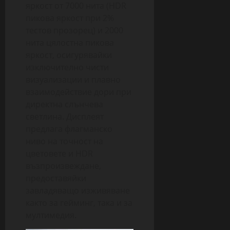
яркост от 7000 нита (HDR
пикова яркост при 2%
тестов прозорец) и 2000
нита цялостна пикова
яркост, осигурявайки
изключително чисти
визуализации и плавно
взаимодействие дори при
директна слънчева
светлина. Дисплеят
предлага флагманско
ниво на точност на
цветовете и HDR
възпроизвеждане,
предоставяйки
завладяващо изживяване
както за гейминг, така и за
мултимедия.