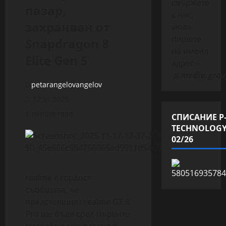
свържете
пазар,
с нас,
захранван от
моля
пишете
Snapdragon 8
на имейл
Elite Gen 5
адрес –
p.media.grou
petarangelovangelov
17.11.2025
1 minute read
СПИСАНИЕ P
TECHNOLOG
02/26
realme с гордост
съобщава, че
предстоящият realme GT 8
Pro ще бъде сред първите