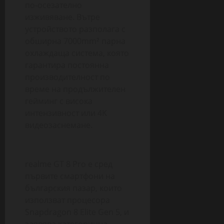
по-осезателно
изживяване. Вътре
устройството разполага с
обширна 7000mm² парна
охлаждаща система, която
гарантира постоянна
производителност по
време на продължителен
гейминг с висока
интензивност или 4K
видеозаснемане.
realme GT 8 Pro е сред
първите смартфони на
българския пазар, които
използват процесора
Snapdragon 8 Elite Gen 5, и