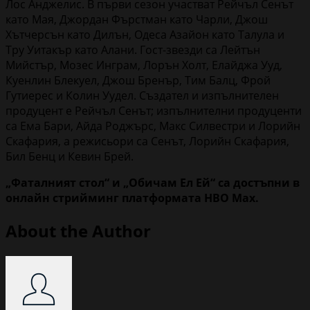
Лос Анджелис. В първи сезон участват Рейчъл Сенът
като Мая, Джордан Фърстман като Чарли, Джош
Хътчерсън като Дилън, Одеса Азайон като Талула и
Тру Уитакър като Алани. Гост-звезди са Лейтън
Мийстър, Мозес Инграм, Лорън Холт, Елайджа Ууд,
Куенлин Блекуел, Джош Бренър, Тим Балц, Фрой
Гутиерес и Колин Уудел. Създател и изпълнителен
продуцент е Рейчъл Сенът; изпълнителни продуценти
са Ема Бари, Айда Роджърс, Макс Силвестри и Лорийн
Скафария, а режисьори са Сенът, Лорийн Скафария,
Бил Бенц и Кевин Брей.
„Фаталният стол“ и „Обичам Ел Ей“ са достъпни в
онлайн стрийминг платформата HBO Max.
About the Author