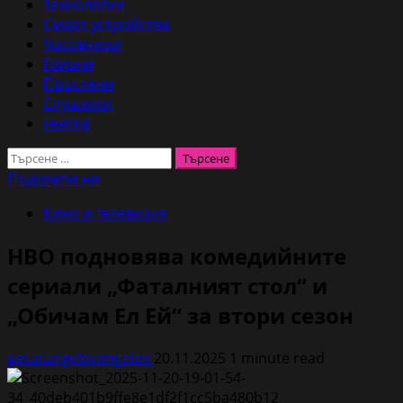
Технологии
Смарт устройства
Часовници
Гривни
Пръстени
Слушалки
realme
Търсене
за:
Подкрепи ни
Кино и телевизия
HBO подновява комедийните
сериали „Фаталният стол“ и
„Обичам Ел Ей“ за втори сезон
petarangelovangelov
20.11.2025
1 minute read