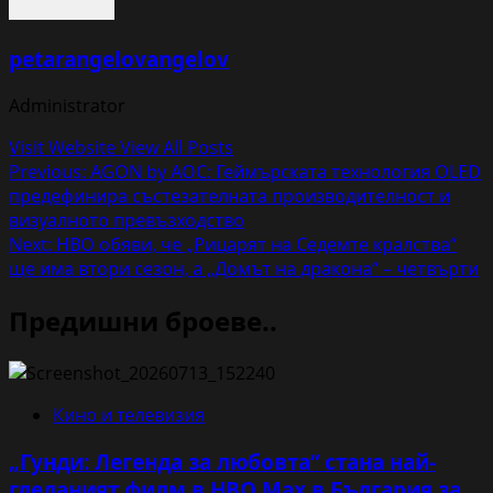
petarangelovangelov
Administrator
Visit Website
View All Posts
Post
Previous:
AGON by AOC: Геймърската технология OLED
предефинира състезателната производителност и
navigation
визуалното превъзходство
Next:
HBO обяви, че „Рицарят на Седемте кралства“
ще има втори сезон, а „Домът на дракона“ – четвърти
Предишни броеве..
Кино и телевизия
„Гунди: Легенда за любовта“ стана най-
гледаният филм в HBO Max в България за