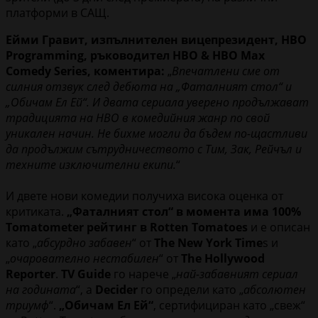
платформи в САЩ.
Ейми Гравит, изпълнителен вицепрезидент, HBO
Programming, ръководител HBO & HBO Max
Comedy Series, коментира:
„
Впечатлени сме от
силния отзвук след дебюта на „Фаталният стол“ и
„Обичам Ел Ей“. И двата сериала уверено продължават
традицията на HBO в комедийния жанр по свой
уникален начин. Не бихме могли да бъдем по-щастливи
да продължим сътрудничеството с Тим, Зак, Рейчъл и
техните изключителни екипи.
“
И двете нови комедии получиха висока оценка от
критиката.
„Фаталният стол“ в момента има 100%
Tomatometer рейтинг в Rotten Tomatoes
и е описан
като „
абсурдно забавен
“ от
The New York Time
s и
„
очарователно нестабилен
“ от
The Hollywood
Reporter
.
TV Guide
го нарече „
най-забавният сериал
на годината
“, а
Decider
го определи като „
абсолютен
триумф
“.
„Обичам Ел Ей“
, сертифициран като „свеж“