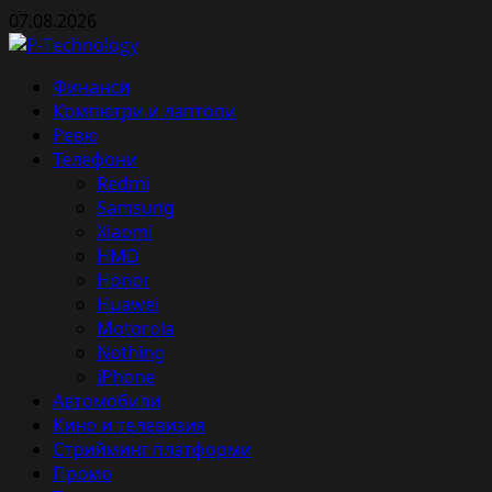
Skip
07.08.2026
to
content
Primary
Финанси
Menu
Компютри и лаптопи
Ревю
Телефони
Redmi
Samsung
Xiaomi
HMD
Honor
Huawei
Motorola
Nothing
iPhone
Автомобили
Кино и телевизия
Стрийминг платформи
Промо