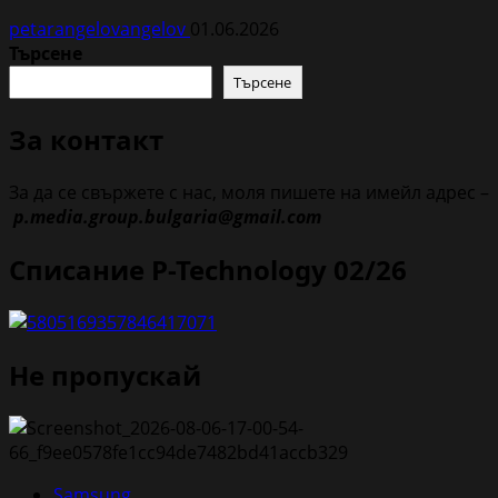
petarangelovangelov
01.06.2026
Търсене
Търсене
За контакт
За да се свържете с нас, моля пишете на имейл адрес –
p.media.group.bulgaria@gmail.com
Списание P-Technology 02/26
Не пропускай
Samsung