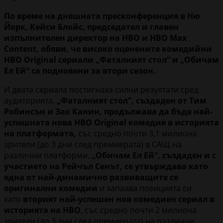
По време на днешната пресконференция в Ню
Йорк, Кейси Блойс, председател и главен
изпълнителен директор на HBO и HBO Max
Content, обяви, че високо оценените комедийни
HBO Original сериали „Фаталният стол“ и „Обичам
Ел Ей“ са подновени за втори сезон.
И двата сериала постигнаха силни резултати сред
аудиторията.
„Фаталният стол“, създаден от Тим
Робинсън и Зак Канин, продължава да бъде най-
успешната нова HBO Original комедия в историята
на платформата,
със средно почти 3,1 милиона
зрители (до 3 дни след премиерата) в САЩ на
различни платформи.
„Обичам Ел Ей“, създаден и с
участието на Рейчъл Сенът, се утвърждава като
една от най-динамично развиващите се
оригинални комедии
и запазва позицията си
като
вторият най-успешен нов комедиен сериал в
историята на HBO
, със средно почти 2 милиона
зрители (до 3 дни след премиерата) на различни