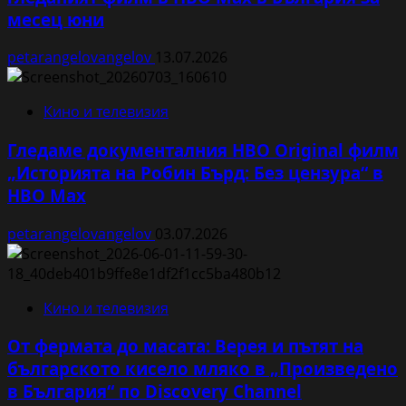
месец юни
petarangelovangelov
13.07.2026
Кино и телевизия
Гледаме документалния HBO Original филм
„Историята на Робин Бърд: Без цензура“ в
HBO Max
petarangelovangelov
03.07.2026
Кино и телевизия
От фермата до масата: Верея и пътят на
българското кисело мляко в „Произведено
в България“ по Discovery Channel