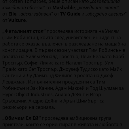
от Rotten Tomatoes, беше описан като „
следващата
комедийна обсесия
“ от
Mashable
, „
комедийно злато
“
от
Elle
, „
адски забавен
“ от
TV Guide
и „
абсурдно смешен
“
от
Vulture
.
„Фаталният стол“
проследява историята на Уилям
(Тим Робинсън), който след унизителен инцидент на
работа се оказва въвлечен в разследване на мащабна
конспирация. В първи сезон участват Тим Робинсън в
ролята на Уилям Роналд Троспър, Лейк Бел като Барб
Троспър, София Лилис като Натали Троспър, Уил
Прайс като Сет Троспър, Джоузеф Тудиско като Майк
Сантини и Лу Даймънд Филипс в ролята на Джеф
Левджман. Изпълнителни продуценти са Тим
Робинсън и Зак Канин, Адам Маккей и Тод Шулман за
HyperObject Industries, Андрю ДеЯнг и Игор
Сръбшчик. Андрю ДеЯнг и Арън Шимбърг са
режисьори на сериала.
„Обичам Ел Ей“
проследява амбициозна група
приятели, които се ориентират в живота и любовта в