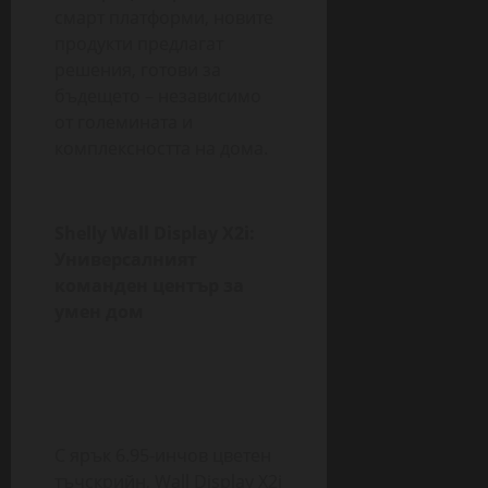
смарт платформи, новите
продукти предлагат
решения, готови за
бъдещето – независимо
от големината и
комплексността на дома.
Shelly Wall Display X2i:
Универсалният
команден център за
умен дом
С ярък 6.95-инчов цветен
тъчскрийн, Wall Display X2i