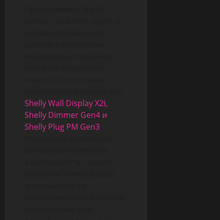
През ноември Shelly
Group, глобален лидер в
иновациите за умни
домове и енергийни
мениджмънт решения,
пусна на пазара най-
новото си поколение
интелигентни устройства:
Shelly Wall Display X2i,
Shelly Dimmer Gen4 и
Shelly Plug PM Gen3
.
Създадени да повишат
комфорта, контрола и
ефективността, новите
продукти затвърждават
ангажимента на
компанията към мощни и
ориентирани към