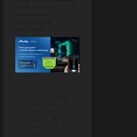
умно, плавно и
универсално
управление на
осветление
Dimmer Gen4 въвежда
следващо ниво в
автоматизацията на
осветлението с Wi-Fi 6,
Bluetooth 5, Zigbee и
пълна Matter