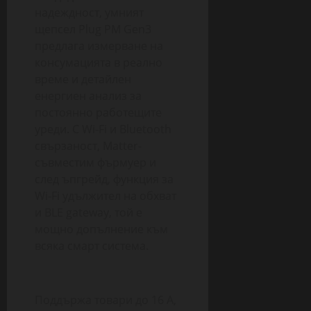
надеждност, умният
щепсел Plug PM Gen3
предлага измерване на
консумацията в реално
време и детайлен
енергиен анализ за
постоянно работещите
уреди. С Wi-Fi и Bluetooth
свързаност, Matter-
съвместим фърмуер и
след ъпгрейд, функция за
Wi-Fi удължител на обхват
и BLE gateway, той е
мощно допълнение към
всяка смарт система.
Поддържа товари до 16 A,