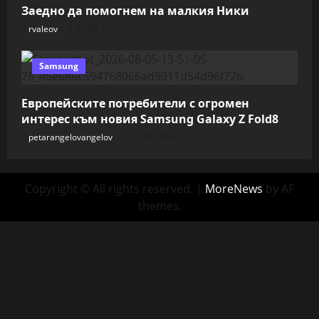
Заедно да помогнем на малкия Ники
rvaleov
06.08.2026
Samsung
Европейските потребители с огромен
интерес към новия Samsung Galaxy Z Fold8
petarangelovangelov
05.08.2026
Copyright © All rights reserved.
|
MoreNews
by AF
themes.