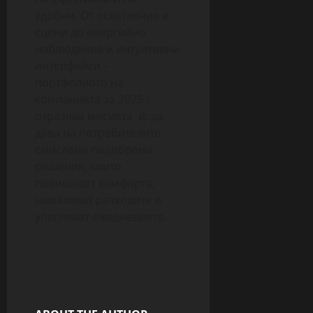
удобни. От осветление и
сцени до енергийно
наблюдение и интуитивни
интерфейси –
портфолиото на
компанията за 2025 г.
отразява мисията ѝ: да
дава на потребителите
смислени подобрени
решения, които
повишават комфорта,
намаляват разходите и
улесняват ежедневието.