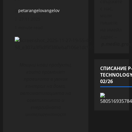
свържете
с нас,
petarangelovangelov
моля
27.11.2025
пишете
1 minute read
на имейл
адрес –
p.media.grou
Мощни нови продукти,
СПИСАНИЕ P
които променят
TECHNOLOG
правилата в умния
02/26
контрол на дома,
автоматизацията на
осветлението и
енергийната
интелигентност