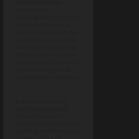
включва скриптинг
възможности,
многоцветен LED пръстен
с Night Mode, графици,
сцени и локални действия
– идеален за мониторинг
на хладилници, фризери,
фотоволтаични системи
(за вътрешна употреба) и
други електроуреди от
първостепенно значение.
С тези нови продукти
Shelly продължава да
предлага мощни и
достъпни решения, които
правят домовете по-умни,
по-ефективни и по-