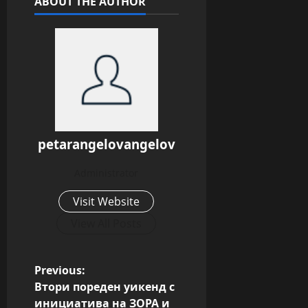
ABOUT THE AUTHOR
petarangelovangelov
Administrator
Visit Website
View All Posts
P
Previous:
Втори пореден уикенд с
o
инициатива на ЗОРА и