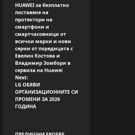
s
HUAWEI за безплатно
поставяне на
t
протектори на
n
смартфони и
a
смартчасовници от
всички марки и нови
v
серии от поредицата с
i
Евелин Костова и
g
Владимир Зомбори в
сервиза на Huawei
a
Next:
t
LG ОБЯВИ
ОРГАНИЗАЦИОННИТЕ СИ
i
ПРОМЕНИ ЗА 2026
o
ГОДИНА
n
ПРЕДИШНИ БРОЕВЕ..