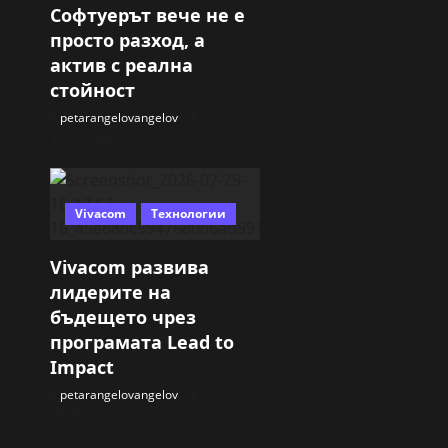
Софтуерът вече не е
просто разход, а
актив с реална
стойност
petarangelovangelov
30.07.2026
Vivacom
Технологии
Vivacom развива
лидерите на
бъдещето чрез
програмата Lead to
Impact
petarangelovangelov
29.07.2026