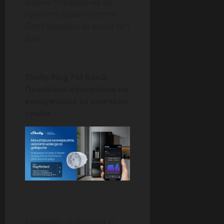
и фино управление на
яркостта прави Dimmer
Gen4 идеален за всеки тип
дом.
Shelly Plug PM Gen3:
Прецизно измерване на
консумация за ключови
уреди
Създаден за точност и