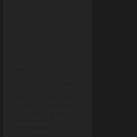
потребителя технологии
за модерния свързан дом.
Лансирането отразява
визията на Shelly да
предложи на
потребителите по-
интелигентни начини за
взаимодействие с
домашната среда чрез
интуитивни интерфейси,
инструменти за
енергийна ефективност и
гъвкава автоматизация. С
подобрена свързаност,
функционалности и
безпроблемна
интеграция в различни