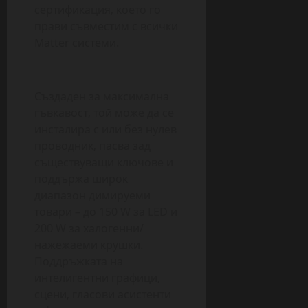
сертификация, което го
прави съвместим с всички
Matter системи.
Създаден за максимална
гъвкавост, той може да се
инсталира с или без нулев
проводник, пасва зад
съществуващи ключове и
поддържа широк
диапазон димируеми
товари – до 150 W за LED и
200 W за халогенни/
нажежаеми крушки.
Поддръжката на
интелигентни графици,
сцени, гласови асистенти