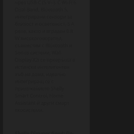
чрез USB-C (5 V⎓). С Wi-Fi 6
Dual Band, Bluetooth 5,
интегрирани сензори за
близост и осветеност, 5 А
реле, както и вграден 0.8
W високоговорител,
съвместим с Bluetooth и
Sonos системи, Wall
Display X2i се превръща в
истински интелигентен
хъб на дома, идеално
интегриращ се с
приложението Shelly
Smart Control, Home
Assistant и други смарт
екосистеми.
Shelly Dimmer Gen4: По-