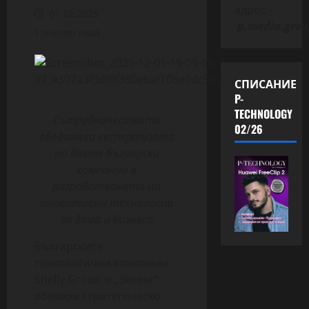
адрес –
01.12.2025
p.media.grou
1 minute read
СПИСАНИЕ
P-
TECHNOLOGY
Сътрудничеството
02/26
обединява експертизата
на двете български
компании в
разработването на
иновативни технологии
за дома и бизнеса
Българските
технологични компании
Shelly Group и „Зекенг“
обявиха стратегическо