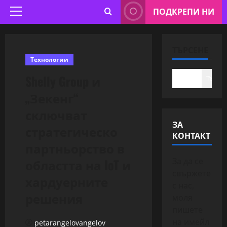
ПОДКРЕПИ НИ
Primary
Menu
ТЪРСЕНЕ
Технологии
Shelly Group и
Търсе
„Зекенг“
сключват
ЗА
стратегическо
КОНТАКТ
партньорство в
областта на IoT и
За да се
свържете
хардуерните
с нас,
решения
моля
пишете
на имейл
petarangelovangelov