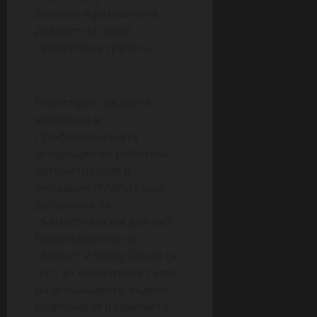
активно в развойната
дейност на нови
продукти на групата.
Членството на двете
компании в
Професионалната
асоциация по роботика,
автоматизация и
иновации (PARAi) също
допринася за
съвместната им дейност.
Представители на
„Зекенг“ и Shelly Group са
част от експертния съвет
на асоциацията, където
подпомагат развитието