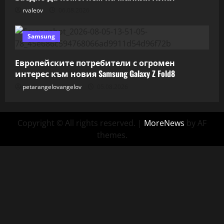
rvaleov
06.08.2026
Samsung
Европейските потребители с огромен
интерес към новия Samsung Galaxy Z Fold8
petarangelovangelov
05.08.2026
Copyright © All rights reserved.
|
MoreNews
by AF
themes.