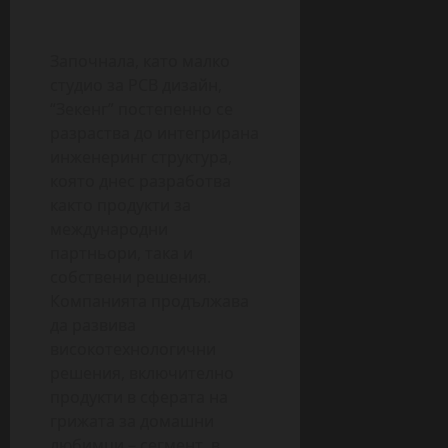
Започнала, като малко
студио за PCB дизайн,
“Зекенг” постепенно се
разраства до интегрирана
инженеринг структура,
която днес разработва
както продукти за
международни
партньори, така и
собствени решения.
Компанията продължава
да развива
високотехнологични
решения, включително
продукти в сферата на
грижата за домашни
любимци – сегмент, в