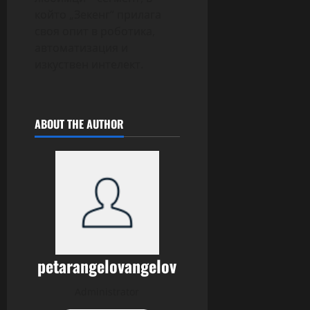
който „Зекенг“ прилага
своя опит в роботика,
автоматизация и
изкуствен интелект.
ABOUT THE AUTHOR
petarangelovangelov
Administrator