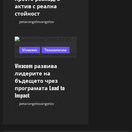
актив с реална
стойност
petarangelovangelov
30.07.2026
Vivacom
Технологии
Vivacom развива
лидерите на
бъдещето чрез
програмата Lead to
Impact
petarangelovangelov
29.07.2026