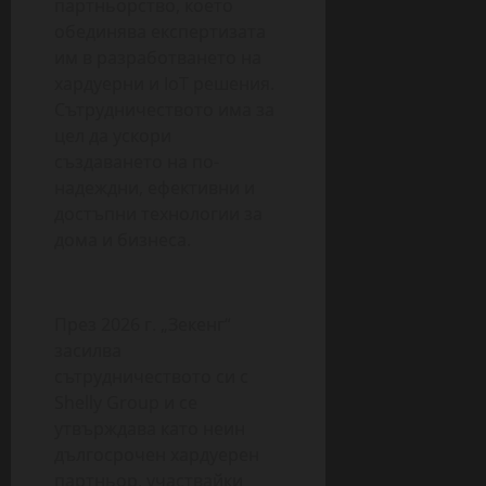
партньорство, което
обединява експертизата
им в разработването на
хардуерни и IoT решения.
Сътрудничеството има за
цел да ускори
създаването на по-
надеждни, ефективни и
достъпни технологии за
дома и бизнеса.
През 2026 г. „Зекенг“
засилва
сътрудничеството си с
Shelly Group и се
утвърждава като неин
дългосрочен хардуерен
партньор, участвайки