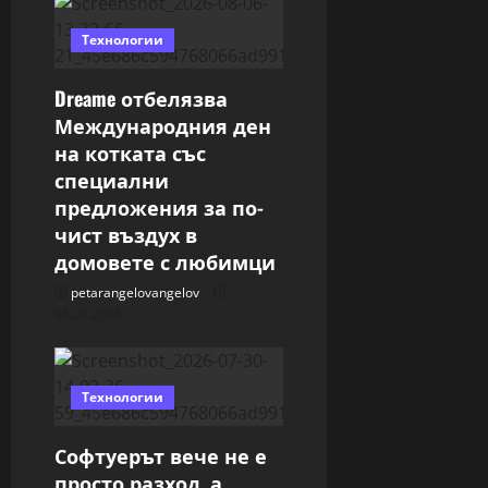
g
Технологии
a
t
Dreame отбелязва
Международния ден
i
на котката със
специални
o
предложения за по-
n
чист въздух в
домовете с любимци
petarangelovangelov
06.08.2026
Технологии
Софтуерът вече не е
просто разход, а