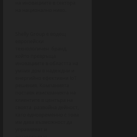
на иновациите в сектора
на национално ниво.
Shelly Group е водещ
европейски
технологичен бранд,
който превръща
иновациите в областта на
умния дом в надеждни и
енергийно ефективни IoT
решения. Компанията
поставя изискванията на
клиентите в центъра на
своята развойна дейност,
като едновременно с това
им дава възможност да
управляват и
оптимизират