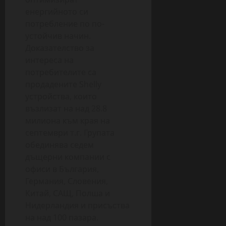
енергийното си
потребление по по-
устойчив начин.
Доказателство за
интереса на
потребителите са
продадените Shelly
устройства, които
възлизат на над 28.8
милиона към края на
септември т.г. Групата
обединява седем
дъщерни компании с
офиси в България,
Германия, Словения,
Китай, САЩ, Полша и
Нидерландия и присъства
на над 100 пазара.