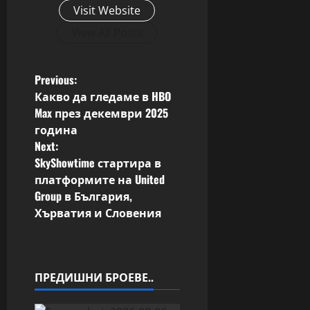
Visit Website
View All Posts
P
Previous:
Какво да гледаме в HBO
o
Max през декември 2025
година
s
Next:
SkyShowtime стартира в
t
платформите на United
n
Group в България,
Хърватия и Словения
a
v
ПРЕДИШНИ БРОЕВЕ..
i