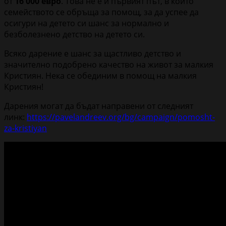
от
16 000 евро
. Това не е и първият път, в които
семейството се обръща за помощ, за да успее да
осигури на детето си шанс за нормално и
безболезнено детство на детето си.
Всяко дарение е шанс за щастливо детство и
значително подобрено качество на живот за малкия
Кристиян. Нека се обединим в помощ на малкия
Кристиян!
Дарения могат да бъдат направени от следният
линк:
https://pavelandreev.org/bg/campaign/pomosht-
za-kristiyan