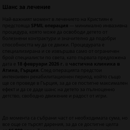
Шанс за лечение
Най-важният момент в лечението на Кристиян е
предстояща
SPML операция
— минимално инвазивна
процедура, която може да освободи детето от
болезнени контрактури и значително да подобри
способността му да се движи. Процедурата е
специализирана и се извършва само от ограничен
брой специалисти по света, като първата предложена
дата е
18 февруари 2026 г.
в
частична клиника в
Атина, Гърция
. След операцията предстои
интензивен рехабилитационен период, който също
ще се проведе в Гърция, за да се постигне максимален
ефект и да се даде шанс на детето за пълноценно
детство, свободно движение и радост от игри.
До момента са събрани част от необходимата сума, но
все още се търсят дарения, за да се достигне целта