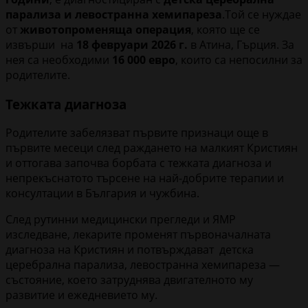
парализа и левостранна хемипареза
.Той се нуждае
от
животопроменяща операция
, която ще се
извърши на
18 февруари 2026 г.
в Атина, Гърция. За
нея са необходими
16 000 евро
, които са непосилни за
родителите.
Тежката диагноза
Родителите забелязват първите признаци още в
първите месеци след раждането на малкият Кристиян
и оттогава започва борбата с тежката диагноза и
непрекъснатото търсене на най-добрите терапии и
консултации в България и чужбина.
След рутинни медицински прегледи и ЯМР
изследване, лекарите променят първоначалната
диагноза на Кристиян и потвърждават детска
церебрална парализа, левостранна хемипареза —
състояние, което затруднява двигателното му
развитие и ежедневието му.