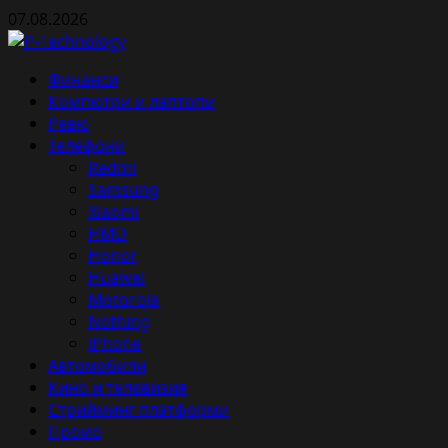
Skip
07.08.2026
to
content
Primary
Финанси
Menu
Компютри и лаптопи
Ревю
Телефони
Redmi
Samsung
Xiaomi
HMD
Honor
Huawei
Motorola
Nothing
iPhone
Автомобили
Кино и телевизия
Стрийминг платформи
Промо