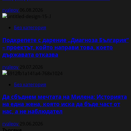
rvaleov
06.08.2026
Без категория
Подкрепете с дарение „Диагноза България“
– проектът, който направи това, което
държавата отказва
rvaleov
29.07.2026
Без категория
Да сбъднем мечтата на Милена: Историята
на една жена, която иска да бъде част от
нас, а не наблюдател
rvaleov
29.06.2026
Търсене