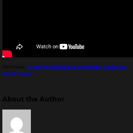
Източник:
https://mediapogled.com/spasi-detstvoto-
mu-kristian/
About the Author