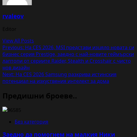
rvaleov
Editor
View All Posts
Post
Previous:
На CES 2026, MSI представи изцяло новата си
бизнес серия Prestige, заедно с най-новите геймърски
navigation
лаптопи от сериите Raider, Stealth и Crosshair с чисто
нов дизайн
Next:
На CES 2026 Samsung разкрива истинския
потенциал на изкуствения интелект за дома
Предишни броеве..
Без категория
Заедно да помогнем на малкия Ники