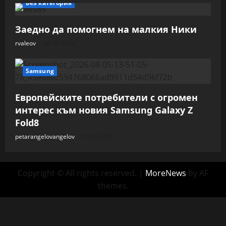
Без категория
Заедно да помогнем на малкия Ники
rvaleov
06.08.2026
Samsung
Европейските потребители с огромен
интерес към новия Samsung Galaxy Z
Fold8
petarangelovangelov
05.08.2026
Copyright © All rights reserved.
|
MoreNews
by AF
themes.