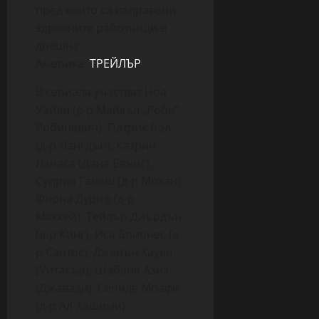
пред които са изправени
здравните работници в
днешна
Америка.
ТРЕЙЛЪР
В сериала участват Ноа
Уайли (д-р Майкъл „Роби“
Робинавич), Патрик Бол
(д-р Лангдън), Катрин
Ланаса (Дана Евънс),
Суприя Ганеш (д-р Мохан),
Фиона Дуриф (д-р
Маккей), Тейлър Диърдън
(д-р Кинг), Иса Брионес (д-
р Сантос), Джерън Хауел
(Уитакър), Шабана Азиз
(Джавади), Сепиде Моафи
(д-р Ал-Хашими).