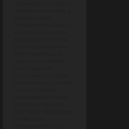
пандемията и загубата на
любимия си наставник, д-
р Майкъл „Роби“
Робинавич (Ноа Уайли) и
нова група студенти по
медицина и стажанти в
спешното отделение се
борят с недостика на
персонал и прекалено
много пациенти.
Реалистичен и актуален,
всеки епизод на „Спешни
случаи в Питсбърг“
проследява един час от
смяната на персонала,
като предоставя критичен
поглед върху
предизвикателствата,