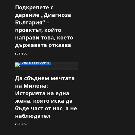
Подкрепете с
дарение „Диагноза
България“ –
проектът, който
направи това, което
държавата отказва
rvaleov
29.07.2026
Без категория
Да сбъднем мечтата
на Милена:
Историята на една
жена, която иска да
бъде част от нас, а не
наблюдател
rvaleov
29.06.2026