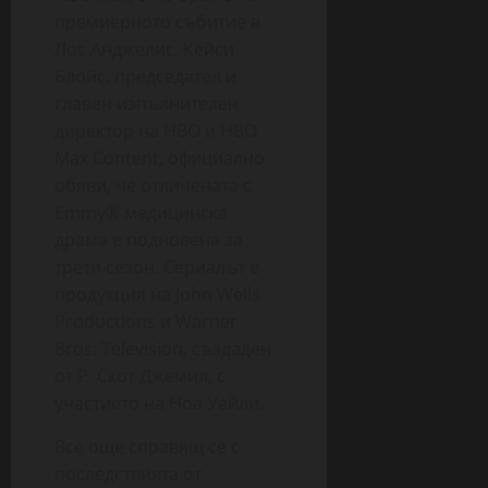
премиерното събитие в
Лос Анджелис, Кейси
Блойс, председател и
главен изпълнителен
директор на HBO и HBO
Max Content, официално
обяви, че отличената с
Emmy® медицинска
драма е подновена за
трети сезон. Сериалът е
продукция на John Wells
Productions и Warner
Bros. Television, създаден
от Р. Скот Джемил, с
участието на Ноа Уайли.
Все още справящ се с
последствията от