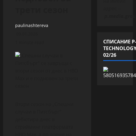
на имейл
трети сезон
адрес –
p.media.grou
paulinashtereva
09.01.2026
СПИСАНИЕ P
1 minute read
TECHNOLOG
02/26
Втори сезон на „Спешни
случаи в Питсбърг”
дебютира днес в
стрийминг платформата
HBO Max, а по време на