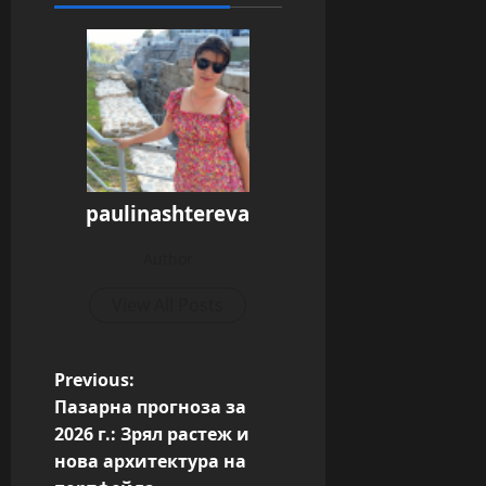
paulinashtereva
Author
View All Posts
P
Previous:
Пазарна прогноза за
o
2026 г.: Зрял растеж и
s
нова архитектура на