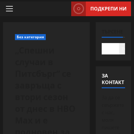
ПОДКРЕПИ НИ
Primary
Menu
ТЪРСЕНЕ
Без категория
„Спешни
Търсе
случаи в
Питсбърг“ се
ЗА
КОНТАКТ
завръща с
втори сезон
За да се
свържете
от днес в HBO
с нас,
Max и е
моля
пишете
подновен за