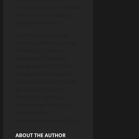
Симран Байдуан и Майкъл
Хисрич („Безсрамници“,
„Западното крило“).
Първи епизод от 2-ри
сезон на „Спешни случаи
в Питсбърг“ вече е
наличен в стрийминг
платформата HBO Max, а
по един нов епизод ще
дебютира всеки петък до
финала на 17 април.
Епизодите ще бъдат
достъпни и с превод на
американски
жестомимичен език (ASL).
ABOUT THE AUTHOR