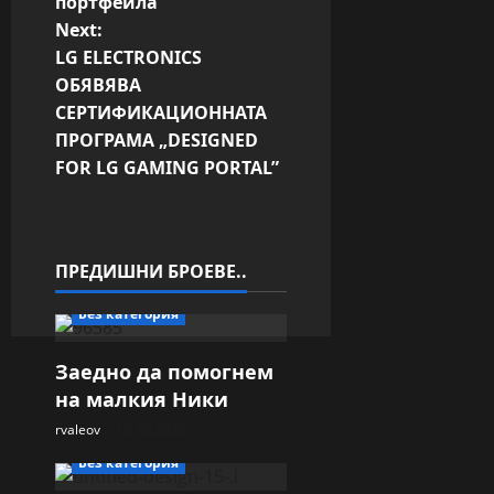
t
портфейла
Next:
n
LG ELECTRONICS
a
ОБЯВЯВА
v
СЕРТИФИКАЦИОННАТА
ПРОГРАМА „DESIGNED
i
FOR LG GAMING PORTAL”
g
a
t
ПРЕДИШНИ БРОЕВЕ..
i
Без категория
o
n
Заедно да помогнем
на малкия Ники
rvaleov
06.08.2026
Без категория