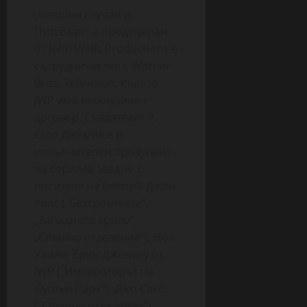
„Спешни случаи в
Питсбърг“ e продуциран
от John Wells Productions в
сътрудничество с Warner
Bros. Television, където
JWP има ексклузивен
договор. Създателят Р.
Скот Джемил е и
изпълнителен продуцент
на сериала заедно с
носителя на Emmy® Джон
Уелс („Безсрамници“,
„Западното крило“,
„Спешно отделение“), Ноа
Уайли, Ерин Джонтоу от
JWP („Императорът на
Оушън Парк“), Джо Сакс
(„Спешно отделение“),