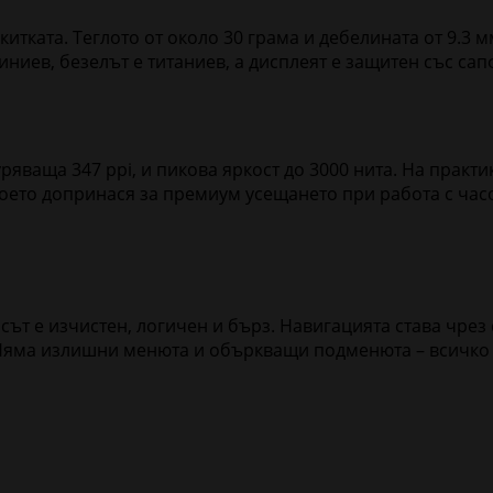
 китката. Теглото от около 30 грама и дебелината от 9.3
ниев, безелът е титаниев, а дисплеят е защитен със сап
ряваща 347 ppi, и пикова яркост до 3000 нита. На практ
което допринася за премиум усещането при работа с час
сът е изчистен, логичен и бърз. Навигацията става чрез
яма излишни менюта и объркващи подменюта – всичко е 