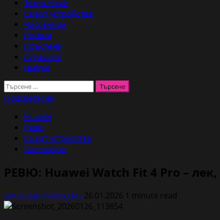
Технологии
Смарт устройства
Часовници
Гривни
Пръстени
Слушалки
realme
Търсене
за:
Подкрепи ни
Huawei
Ревю
Смарт устройства
Часовници
РЕВЮ: Huawei Watch Fit 4 Pro – ле
petarangelovangelov
26.01.2026
1 minute read