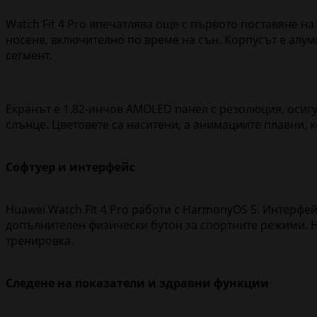
Watch Fit 4 Pro впечатлява още с първото поставяне на
носене, включително по време на сън. Корпусът е алуми
сегмент.
Екранът е 1.82-инчов AMOLED панел с резолюция, осигу
слънце. Цветовете са наситени, а анимациите плавни, 
Софтуер и интерфейс
Huawei Watch Fit 4 Pro работи с HarmonyOS 5. Интерфей
допълнителен физически бутон за спортните режими. Н
тренировка.
Следене на показатели и здравни функции