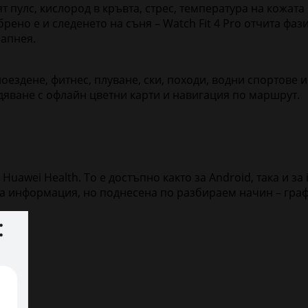
т пулс, кислород в кръвта, стрес, температура на кожата
ено е и следенето на съня – Watch Fit 4 Pro отчита фаз
 апнея.
лоездене, фитнес, плуване, ски, походи, водни спортове
дяване с офлайн цветни карти и навигация по маршрут.
uawei Health. То е достъпно както за Android, така и за
на информация, но поднесена по разбираем начин – гр