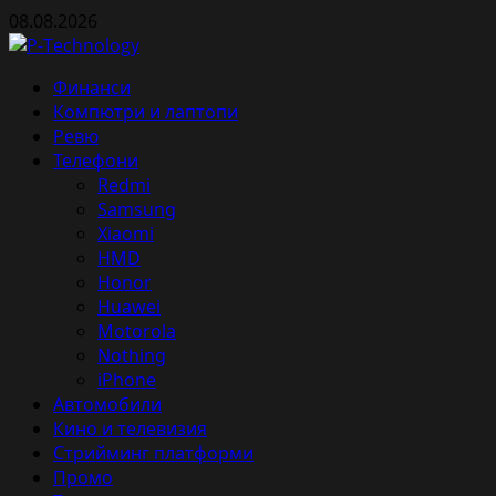
Skip
08.08.2026
to
content
Primary
Финанси
Menu
Компютри и лаптопи
Ревю
Телефони
Redmi
Samsung
Xiaomi
HMD
Honor
Huawei
Motorola
Nothing
iPhone
Автомобили
Кино и телевизия
Стрийминг платформи
Промо