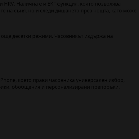
 и HRV. Налична е и ЕКГ функция, която позволява
ите на съня, но и следи дишането през нощта, като може
 и още десетки режими. Часовникът издържа на
 iPhone, което прави часовника универсален избор,
афики, обобщения и персонализирани препоръки.