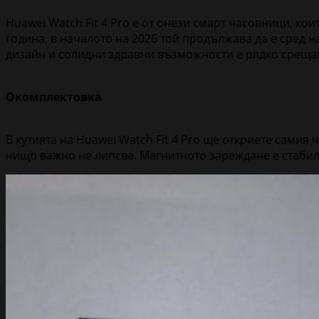
Huawei Watch Fit 4 Pro е от онези смарт часовници, ко
година, в началото на 2026 той продължава да е сред 
дизайн и солидни здравни възможности е рядко срещан
Окомплектовка
В кутията на Huawei Watch Fit 4 Pro ще откриете самия
нищо важно не липсва. Магнитното зареждане е стабилн