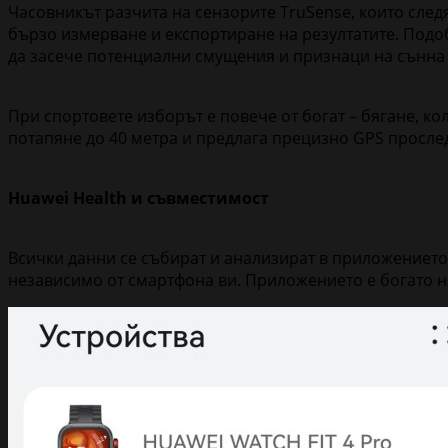
Часовникът разчита на сензорите TruSense, които следя
бързо измерване и експортиране на резултатите. Подобр
да засече потенциални смущения и признаци на сънна
При спортовете изборът е повече от богат – бягане, ко
потапяне до 40 метра и предлага прецизно GPS просле
Huawei Health и съвместимост
Всички данни се събират и анализират в приложението H
независимо от смартфона ви. Приложението е богато 