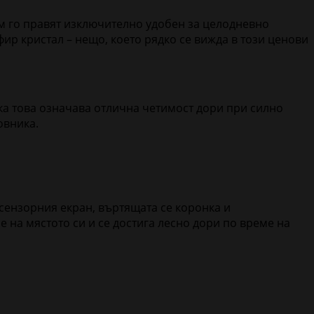
 мм го правят изключително удобен за целодневно
фир кристал – нещо, което рядко се вижда в този ценови
ика това означава отлична четимост дори при силно
овника.
 сензорния екран, въртящата се коронка и
на мястото си и се достига лесно дори по време на