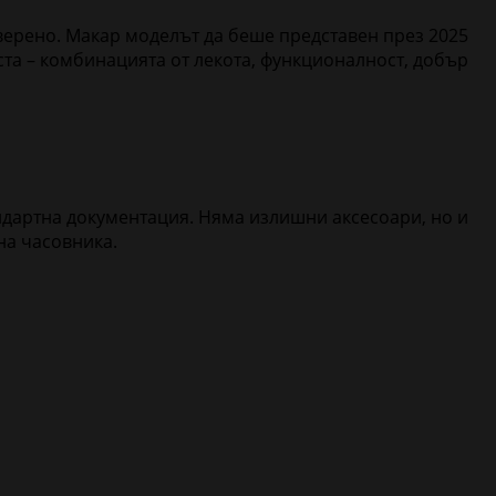
 уверено. Макар моделът да беше представен през 2025
ста – комбинацията от лекота, функционалност, добър
андартна документация. Няма излишни аксесоари, но и
на часовника.