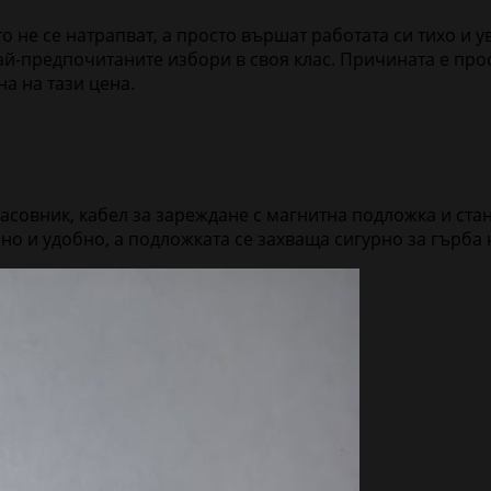
ито не се натрапват, а просто вършат работата си тихо и
най-предпочитаните избори в своя клас. Причината е про
а на тази цена.
 часовник, кабел за зареждане с магнитна подложка и ст
о и удобно, а подложката се захваща сигурно за гърба 