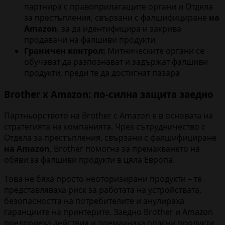
партнира с правоприлагащите органи и Отдела
за престъпления, свързани с фалшифициране
на
Amazon
, за да идентифицира и закрива
продавачи на фалшиви продукти
Граничен контрол:
Митническите органи се
обучават да разпознават и задържат фалшиви
продукти, преди те да достигнат пазара
Brother x Amazon: по-силна защита заедно
Партньорството на Brother с Amazon е в основата на
стратегията на компанията. Чрез сътрудничество с
Отдела за престъпления, свързани с фалшифициране
на Amazon
, Brother помогна за премахването на
обяви за фалшиви продукти в цяла Европа.
Това не бяха просто неоторизирани продукти – те
представляваха риск за работата на устройствата,
безопасността на потребителите и анулираха
гаранциите на принтерите. Заедно Brother и Amazon
предприеха действия и премахнаха опасни продукти