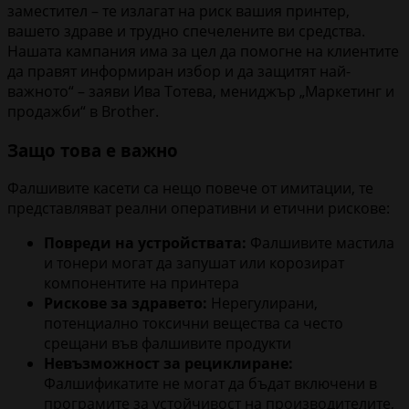
заместител – те излагат на риск вашия принтер,
вашето здраве и трудно спечелените ви средства.
Нашата кампания има за цел да помогне на клиентите
да правят информиран избор и да защитят най-
важното“ – заяви Ива Тотева, мениджър „Маркетинг и
продажби“ в Brother.
Защо това е важно
Фалшивите касети са нещо повече от имитации, те
представляват реални оперативни и етични рискове:
Повреди на устройствата:
Фалшивите мастила
и тонери могат да запушат или корозират
компонентите на принтера
Рискове за здравето:
Нерегулирани,
потенциално токсични вещества са често
срещани във фалшивите продукти
Невъзможност за рециклиране:
Фалшификатите не могат да бъдат включени в
програмите за устойчивост на производителите,