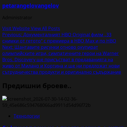
petarangelovangelov
Administrator
Visit Website
View All Posts
Post
Previous:
Документалният HBO Original филм „33
снимки от гетото“ с премиера в HBO Max и по HBO
navigation
Next:
Шантавите рисунки отново окупират
олимпийските игри, симпатичните герои на Warner
Bros. Discovery ще присъстват в предаванията на
живо от Милано и Кортина и ще ни предложат нови
сътрудничества продукти и оригинално съдържание
Предишни броеве..
Технологии