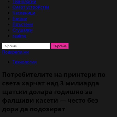
Технологии
Смарт устройства
Часовници
Гривни
Пръстени
Слушалки
realme
Търсене
за:
Подкрепи ни
Технологии
Потребителите на принтери по
света харчат над 3 милиарда
щатски долара годишно за
фалшиви касети — често без
дори да подозират