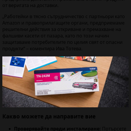
от веригата на доставки.
„Работейки в тясно сътрудничество с партньори като
Amazon и правоприлагащите органи, предприемаме
решителни действия за откриване и премахване на
фалшиви касети от пазара, като по този начин
защитаваме потребителите по целия свят от опасни
продукти“ – коментира Ива Тотева.
Какво можете да направите вие
Проверявайте преди инсталиране:
Потърсете