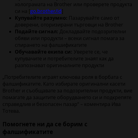
холограмата на Brother или проверете продукта
си на [
go.brother/id
]
Купувайте разумно:
Пазарувайте само от
доверени, оторизирани търговци на Brother
Подайте сигнал:
Докладвайте подозрителни
обяви или продукти – всеки сигнал помага за
спирането на фалшификатите
Обучавайте екипа си:
Уверете се, че
купувачите и потребителите знаят как да
разпознават оригиналните продукти
„Потребителите играят ключова роля в борбата с
фалшификатите. Като избирате оригинални касети
Brother и съобщавате за подозрителни продукти, вие
помагате да защитите оборудването си и подкрепяте
справедлив и безопасен пазар“ – коментира Ива
Тотева.
Помогнете ни да се борим с
фалшификатите