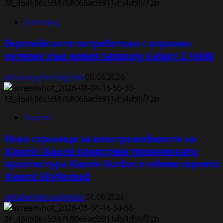
Samsung
Европейските потребители с огромен
интерес към новия Samsung Galaxy Z Fold8
petarangelovangelov
05.08.2026
Xiaomi
Нова страница за електромобилите на
Xiaomi: Xiaomi представи техническата
архитектура Xiaomi Kunlun и обяви серията
Xiaomi SkyNomad
petarangelovangelov
04.08.2026