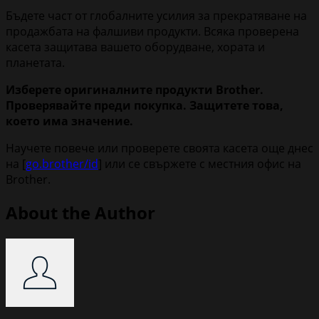
Бъдете част от глобалните усилия за прекратяване на
продажбата на фалшиви продукти. Всяка проверена
касета защитава вашето оборудване, хората и
планетата.
Изберете оригиналните продукти Brother.
Проверявайте преди покупка. Защитете това,
което има значение.
Научете повече или проверете своята касета още днес
на [
go.brother/id
] или се свържете с местния офис на
Brother.
About the Author