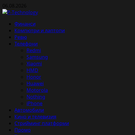
Skip
06.08.2026
to
content
Primary
Финанси
Menu
Компютри и лаптопи
Ревю
Телефони
Redmi
Samsung
Xiaomi
HMD
Honor
Huawei
Motorola
Nothing
iPhone
Автомобили
Кино и телевизия
Стрийминг платформи
Промо