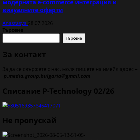
модерната e-commerce интеграция и
визуалните оферти
Anastasya
28.07.2026
Търсене
Търсене
За контакт
За да се свържете с нас, моля пишете на имейл адрес –
p.media.group.bulgaria@gmail.com
Списание P-Technology 02/26
Не пропускай