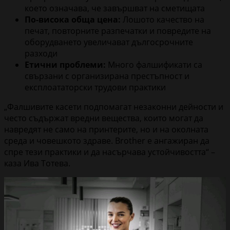
което означава, че завършват на сметищата
По-висока обща цена:
Лошото качество на
печат, повторните разпечатки и повредите на
оборудването увеличават дългосрочните
разходи
Етични проблеми:
Много фалшификати са
свързани с организирана престъпност и
експлоататорски трудови практики
„Фалшивите касети подпомагат незаконни дейности и
често съдържат вредни вещества, които могат да
навредят не само на принтерите, но и на околната
среда и човешкото здраве. Brother е ангажиран да
спре тези практики и да насърчава устойчивостта“ –
каза Ива Тотева.