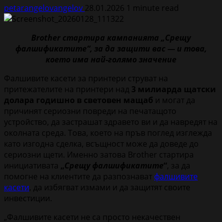
petarangelovangelov
28.01.2026
1 minute read
Brother стартира кампанията „Срещу
фалшификатите“, за да защити вас — и това,
което има най-голямо значение
Фалшивите касети за принтери струват на
притежателите на принтери над
3 милиарда щатски
долара годишно в световен мащаб
и могат да
причинят сериозни повреди на печатащото
устройство, да застрашат здравето ви и да навредят на
околната среда. Това, което на пръв поглед изглежда
като изгодна сделка, всъщност може да доведе до
сериозни щети. Именно затова Brother стартира
инициативата
„
Срещу фалшификатите
“
, за да
помогне на клиентите да разпознават
фалшивите
касети
, да избягват измами и да защитят своите
инвестиции.
„Фалшивите касети не са просто некачествен