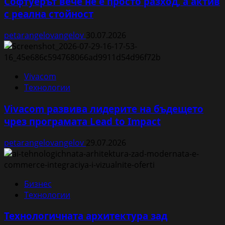
Софтуерът вече не е просто разход, а актив
с реална стойност
petarangelovangelov
30.07.2026
Vivacom
Технологии
Vivacom развива лидерите на бъдещето
чрез програмата Lead to Impact
petarangelovangelov
29.07.2026
Бизнес
Технологии
Технологичната архитектура зад