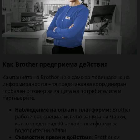
Как Brother предприема действия
Кампанията на Brother не е само за повишаване на
информираността – тя представлява координиран
глобален отговор за защита на потребителите и
партньорите.
Наблюдение на онлайн платформи:
Brother
работи със специалисти по защита на марки,
които следят над 30 онлайн платформи за
подозрителни обяви
Съвместни правни действия:
Brother си