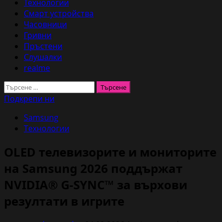
Технологии
Смарт устройства
Часовници
Гривни
Пръстени
Слушалки
realme
Търсене
за:
Подкрепи ни
Samsung
Технологии
OLED телевизорите и мониторите
на Samsung 2026 поддържат
NVIDIA® G-SYNC™ за върхови
резултати в игрите