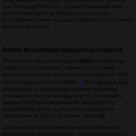
към Samsung Electronics. „С новите иновации при
OLED телевизорите и геймърските монитори
осигуряваме повече мощност, прецизност и потапяне
за всеки тип играч.“
Odyssey G6 надхвърля границите на скоростта
27-инчовият Odyssey G6 (модел
G60H
) поставя нов
стандарт за състезателен гейминг като първия
монитор, постигнал честота на опресняване от 1040
[1]
Hz, благодарение на Dual Mode
. Тази функция дава
възможност на играчите да превключват между
ултрависока честота на кадрите в HD резолюция и
нативна QHD производителност при до 600 Hz,
осигурявайки яркостта, скоростта и реакцията,
необходими за бърз и прецизен геймплей.
За геймърите, които ценят кинематографичните
визуализации без компромис с производителността,