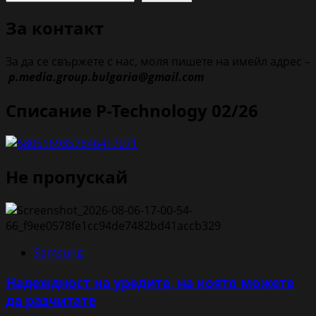
За контакт
За да се свържете с нас, моля пишете на имейл адрес –
p.media.group.bulgaria@gmail.com
Списание P-Technology 02/26
Не пропускай
Samsung
Надеждност на уредите, на която можете
да разчитате