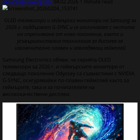
petarangelovangelov
04.02.2026
1 minute read
OLED телевизори и геймърски монитори на Samsung за
2026 г. поддържат G-SYNC и се отличават с честота
на опресняване от ново поколение, както и
усъвършенствана технология за дисплея за
изключително плавен и завладяващ геймплей
Samsung Electronics обяви, че серията OLED
телевизори за 2026 г. и геймърските монитори от
следващо поколение Odyssey са съвместими с NVIDIA
G-SYNC, осигурявайки по-плавен геймплей както за
геймърите, така и за почитателите на
висококачествени дисплеи.