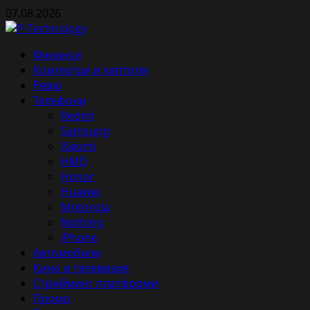
Skip
07.08.2026
to
content
Primary
Финанси
Menu
Компютри и лаптопи
Ревю
Телефони
Redmi
Samsung
Xiaomi
HMD
Honor
Huawei
Motorola
Nothing
iPhone
Автомобили
Кино и телевизия
Стрийминг платформи
Промо