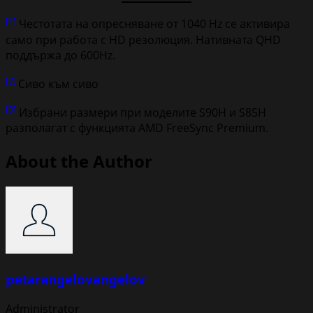
[1]
Честотата на опресняване от 1040 Hz се активира
само при работа с HD резолюция. Нативната QHD
поддържа до 600Hz.
[2]
Сиво към сиво
[3]
Избрани размери при моделите S90H и S85H
разполагат с функцията AMD FreeSync Premium.
About the Author
petarangelovangelov
Administrator