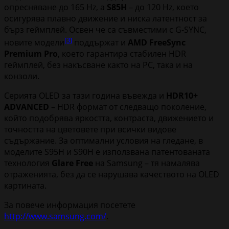
опресняване до 165 Hz, а
S85H
– до 120 Hz, което
осигурява плавно движение и ниска латентност за
бърз геймплей. Освен че са съвместими с G-SYNC,
[3]
новите модели
поддържат и
AMD FreeSync
Premium Pro
, което гарантира стабилен HDR
геймплей, без накъсване както на PC, така и на
конзоли.
Серията OLED за тази година въвежда и
HDR10+
ADVANCED
– HDR формат от следващо поколение,
който подобрява яркостта, контраста, движението и
точността на цветовете при всички видове
съдържание. За оптимални условия на гледане, в
моделите S95H и S90H е използвана патентованата
технология
Glare Free
на Samsung – тя намалява
отраженията, без да се нарушава качеството на OLED
картината.
За повече информация посетете
http://www.samsung.com/
.