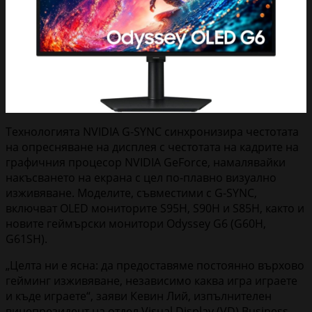
Технологията NVIDIA G-SYNC синхронизира честотата
на опресняване на дисплея с честотата на кадрите на
графичния процесор NVIDIA GeForce, намалявайки
накъсването на екрана с цел по-плавно визуално
изживяване. Моделите, съвместими с G-SYNC,
включват OLED мониторите S95H, S90H и S85H, както и
новите геймърски монитори Odyssey G6 (G60H,
G61SH).
„Целта ни е ясна: да предоставяме постоянно върхово
гейминг изживяване, независимо каква игра играете
и къде играете“, заяви Кевин Лий, изпълнителен
вицепрезидент на отдел Visual Display (VD) Business