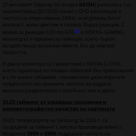
27-инчовият Odyssey G6 (модел
G61SH
) разполага със
зашеметяващ QD-OLED панел с QHD резолюция и
честота на опресняване 240Hz, осигуряващ богат
контраст, живи цветове и плавна, бърза реакция. С
[2]
време за реакция 0,03 ms GTG
и HDR10+ GAMING,
мониторът е идеален за геймъри, които търсят
въздействащи визуални ефекти, без да жертват
скоростта.
И двата монитора са съвместими с NVIDIA G-SYNC,
което гарантира по-плавен геймплей без прекъсвания
и с по-малко забавяне – независимо дали играчите
предпочитат екстремните честоти на кадрите,
високата разделителна способност или и двете.
OLED гейминг от следващо поколение и
кинематографично качество на картината
OLED телевизорите на Samsung за 2026 г. са
създадени за гейминг с висока производителност.
Моделите
S95H
и
S90H
поддържат честота на