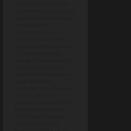
майсторско портретно
изживяване, създадено за
новото поколение млади
потребители,
ориентирани към
селфитата. Основната
камера комбинира голям
1/2.93-инчов сензор,
бленда F1.8 и автофокус,
за да осигури висока
детайлност и надеждно
представяне на
изображенията дори при
сложни светлинни
условия. Предната 50MP
камера допълва това с
естествени тонове на
кожата и прецизно
възпроизведени лицеви