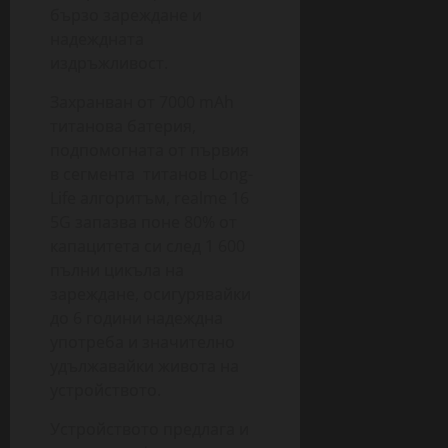
бързо зареждане и
надеждната
издръжливост.
Захранван от 7000 mAh
титанова батерия,
подпомогната от първия
в сегмента титанов Long-
Life алгоритъм, realme 16
5G запазва поне 80% от
капацитета си след 1 600
пълни цикъла на
зареждане, осигурявайки
до 6 години надеждна
употреба и значително
удължавайки живота на
устройството.
Устройството предлага и