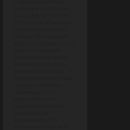
гъвкаво и ефективно
зареждане с 60W бързо
зареждане, като достига
50% заряд за 30 минути и
пълно зареждане за 74
минути. При сценарии с
високо натоварване, като
игри или навигация,
Bypass Charging подава
енергия директно към
дънната платка, за да
намали нагряването и да
поддържа стабилна
производителност,
докато обратното
зареждане позволява
смартфонът да
функционира като
източник на енергия за