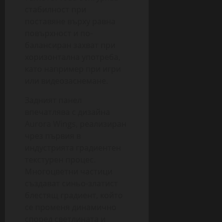
стабилност при
поставяне върху равна
повърхност и по-
балансиран захват при
хоризонтална употреба,
като например при игри
или видеозаснемане.
Задният панел
впечатлява с дизайна
Aurora Wings, реализиран
чрез първия в
индустрията градиентен
текстурен процес.
Многоцветни частици
създават синьо-златист
блестящ градиент, който
се променя динамично
според светлината и