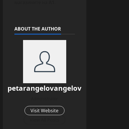
магазините на
А1
.
ABOUT THE AUTHOR
petarangelovangelov
Administrator
Visit Website
View All Posts