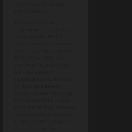
други устройства при
необходимост.
По отношение на
издръжливостта, realme
16 5G достига IP69 Pro
ниво на водоустойчивост,
както и сертификати IP66,
IP68, IP69 и IP69K. Тази
комплексна защита при
всички сценарии
предпазва устройството
от прах, ежедневни
пръски, водни струи под
високо налягане и дори
излагане на вода с висока
температура, давайки на
потребителите увереност
в широк спектър от