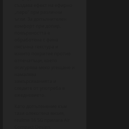
създава ефект на ефирно
„перо“ при различни
ъгли. За допълнителен
комфорт при допир,
повърхността е
обработена с фина
пясъчна текстура и
извито покритие против
отпечатъци, което
осигурява меко усещане и
намалява
замърсяванията и
следите от употреба в
ежедневието.
Като допъленение към
тази олекотена визия,
realme 16 5G прилага Air
Compact Design,