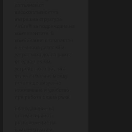
допълнен от
високоплътностна
вътрешна структура
AirCraft за подреждане на
компонентите. В
комбинация с компактен
6.57-инчов дисплей и
ултратънка долна рамка
от едва 2.23 мм,
устройството постига
отличен баланс между
потапящо визуално
изживяване и удобство
при работа с една ръка.
Благодарение на
оптимизираното
разположение на
компонентите и