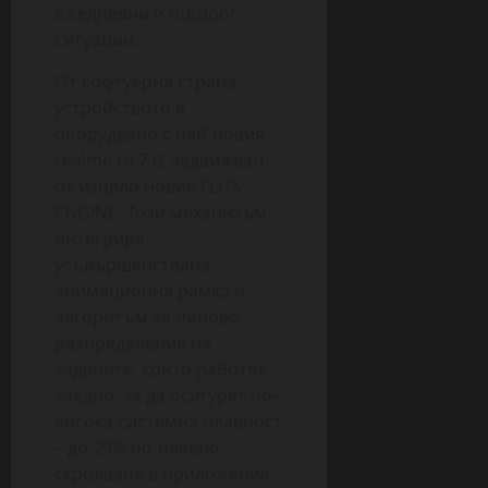
ежедневни и outdoor
ситуации.
От софтуерна страна,
устройството е
оборудвано с най-новия
realme UI 7.0, задвижван
от изцяло новия FLUX
ENGINE. Този механизъм
интегрира
усъвършенствана
анимационна рамка и
алгоритъм за чипово
разпределение на
задачите, които работят
заедно, за да осигурят по-
висока системна плавност
– до 29% по-плавно
скролване в приложения