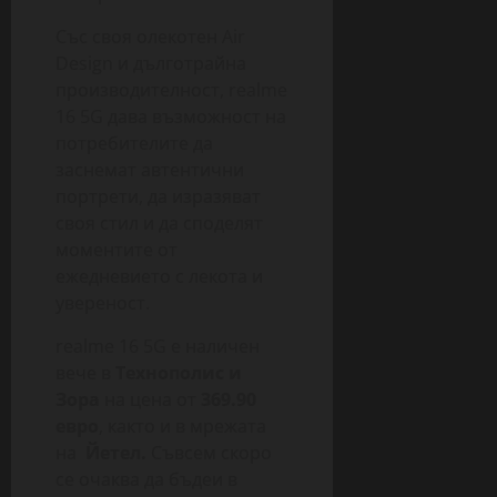
Със своя олекотен Air
Design и дълготрайна
производителност, realme
16 5G дава възможност на
потребителите да
заснемат автентични
портрети, да изразяват
своя стил и да споделят
моментите от
ежедневието с лекота и
увереност.
realme 16 5G е наличен
вече в
Технополис и
Зора
на цена от
369.90
евро
, както и в мрежата
на
Йетел.
Съвсем скоро
се очаква да бъдеи в