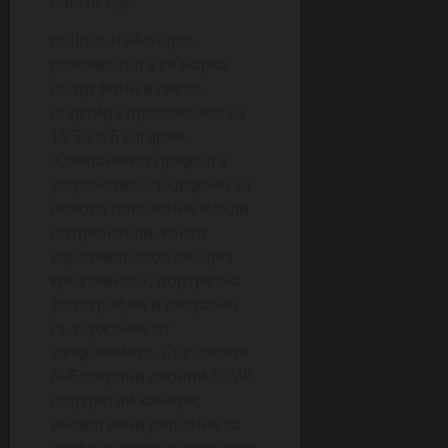
навсякъде.
realme, най-бързо
развиващата се марка
смартфони в света,
стартира продажбите на
16 5G в България.
Компанията предлага
устройство, създадено за
новото поколение млади
потребители, които
изразяват себе си чрез
креативност, портретна
фотография и визуално
съдържание от
ежедневието. Със своите
AI-базирани двойни 50MP
портретни камери,
иновативни решения за
селфи снимки и ултралека