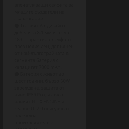
впечатляващи селфита за
младите създатели на
съдържание.
● Тънкият Air дизайн с
дебелина 8.1 мм и тегло
183 г гарантира комфорт
през целия ден, допълнен
от най-дълготрайната в
сегмента батерия с
капацитет 7000 mAh.
● Батерия с живот до
шест години, бързо 60W
зареждане, защита от
ниво IP69 Pro, изцяло
новият FLUX ENGINE и
realme UI 7.0 осигуряват
надеждна
производителност