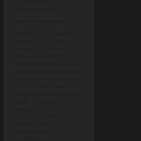
дългосрочна
производителност.
Цена и наличност
realme 16 5G е създаден
за новото поколение
млади създатели на
съдържание, като
предлага най-силното си
досега портретно и селфи
изживяване чрез двойна
50MP камера, първото в
индустрията огледало за
селфи към задната
камера и
усъвършенствани AI
инструменти за
обработка на
изображения.