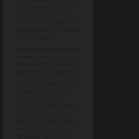
батерия с капацитет 7000
mAh, realme 16 5G
поставя нов стандарт за
възможностите в средния
клас смартфони.
AI
майстор на портрета:
водеща в сегмента
двойна 50
MP
камера за
реалистични портрети
С усъвършенстваната си
система от двe 50MP
портретни камери,
включваща 50MP предна
камера и 50MP основна
камера със сензор Sony
IMX852, realme 16 5G
предлага надградено AI