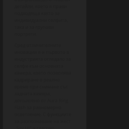
детайли, което я прави
подходяща както за
индивидуални селфита,
така и за групови
портрети.
Сред отличителните
иновации е и първото в
индустрията огледало за
селфи към основната
камера, което позволява
кадриране в реално
време при снимане със
задната камера,
допълнено от Aura Ring
Flash за равномерно
осветление. С функциите
за разпознаване на жест
„Say Hi“ и гласово