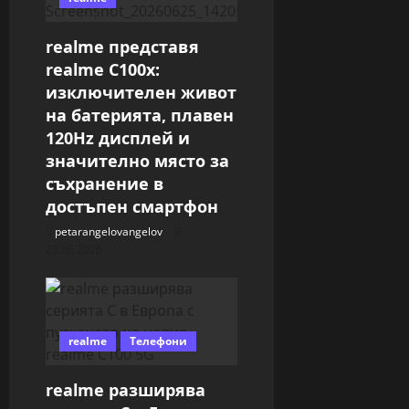
t
i
realme представя
realme C100x:
o
изключителен живот
на батерията, плавен
n
120Hz дисплей и
значително място за
съхранение в
достъпен смартфон
petarangelovangelov
25.06.2026
realme
Телефони
realme разширява