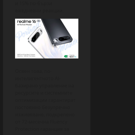
и 15% по-бързи
ежедневни реакции.
Освен това, по-
интелигентното AI-
базирано управление на
ресурсите и системните
оптимизации гарантират
постоянно безупречно
изживяване, подкрепено
от 72-месечна Fluency
Protection гаранция за