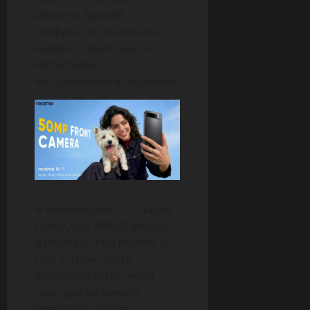
обратно броене,
селфитата с основната
камера стават още по-
интуитивни,
интерактивни и социални.
В комбинация със същия
LumaColor IMAGE модул,
използван при realme 16
Pro, устройството
осигурява естествени
текстури на кожата,
прецизни тонове,