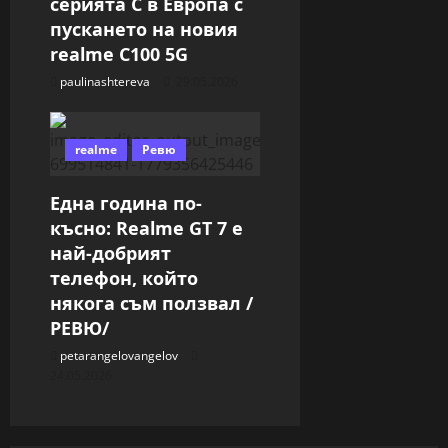
серията C в Европа с
пускането на новия
realme C100 5G
paulinashtereva
29.05.2026
realme
Ревю
Една година по-
късно: Realme GT 7 е
най-добрият
телефон, който
някога съм ползвал /
РЕВЮ/
petarangelovangelov
24.05.2026