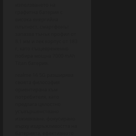
използването на
графитна батерия с
висока енергийна
плътност, смартфонът
запазва тънък профил от
8.1 мм и лек корпус от 183
г, като същевременно
побира мощна 7000 mAh
Titan батерия.
realme 16 5G разширява
своята философия
ориентирана към
потребителя, като
предлага цялостно
усъвършенствано
изживяване, фокусирано
върху издръжливостта на
батерията, ефективното