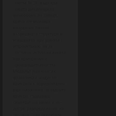
realme 16 5G въвежда
новата дизайнерска
философия Air Design,
която оптимизира
визуалния баланс,
вътрешната структура и
усещането при работа с
устройството, за да
постигне истинска лекота
без компромис с
производителността.
Моделът разполага с
флагмански модул на
камерата с хоризонтално
разположение на задните
камери, създаващ
симетрична визия и по-
добро разпределение на
теглото. Това осигурява