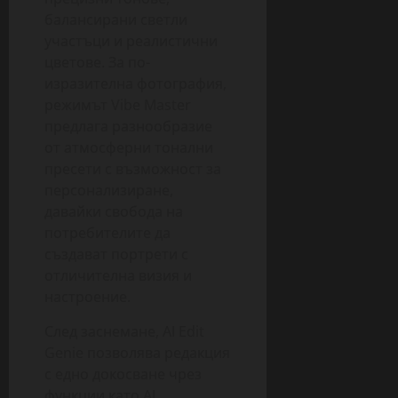
балансирани светли
участъци и реалистични
цветове. За по-
изразителна фотография,
режимът Vibe Master
предлага разнообразие
от атмосферни тонални
пресети с възможност за
персонализиране,
давайки свобода на
потребителите да
създават портрети с
отличителна визия и
настроение.
След заснемане, AI Edit
Genie позволява редакция
с едно докосване чрез
функции като AI