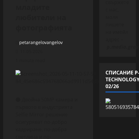
свържете
младите
с нас,
любители на
моля
пишете
фотографията
на имейл
адрес –
petarangelovangelov
p.media.grou
11.05.2026
1 minute read
СПИСАНИЕ P
TECHNOLOG
02/26
● Двойна 50MP камера и
първото в индустрията
Selfie Mirror решение
осигуряват по-добро
кадриране, по-добра
светлина и по-