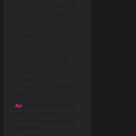
Inspiration, AI StyleMe и AI
LightMe, улеснявайки
постигането на резултати
на професионално ниво.
За видео съдържание, AI
Instant Clip автоматично
подбира най-интересните
моменти от снимки и
видеа и ги превръща в
стилни кратки клипове,
оптимизирани за
споделяне в социалните
мрежи.
Air
Design
: флагмански
модул на камерата и
компактно инженерно
решение