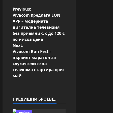
P
Previous:
Vivacom предлага EON
o
APP – модерната
дигитална телевизия
s
без приемник, с до 120 €
по-ниска цена
t
Next:
n
Vivacom Run Fest –
първият маратон за
a
служителите на
телекома стартира през
v
май
i
g
ПРЕДИШНИ БРОЕВЕ..
a
realme