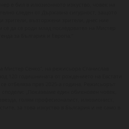
нер е бил в илюзионното изкуство, човек на
ателно следен от Държавна сигурност, защото
и зрители, възторжени зрители, днес ние
 се да се роди млад последовател на Мистер
генда за България и Европа.“
за Мистер Сенко“, на режисьора Станислав
овод 120 годишнината от рождението на Евстати
 се отбеляза през 2025-а година. Режисьорът
 сподели: „Показваме един обикновен човек,
звезда, голям професионалист, илюзионист,
тите, за това изкуство в България и не само в