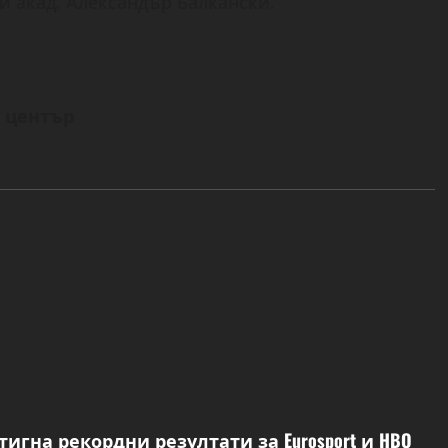
 и акад. Александър Балкански.
 център
остигна рекордни резултати за Eurosport и HBO