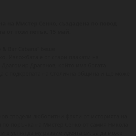
а на Мистер Сенко, създадена по повод
а от този петък, 15 май.
o & Bar Cabana” беше
о. Изложбата е от стари плакати на
 Драгомир Драганов, който има богата
да с подкрепата на Столична община и ще може
нов сподели любопитни факти от историята на
н по поръчка на Мистер Сенко от самия Никола
и е успял да му развие идеята си, за да може