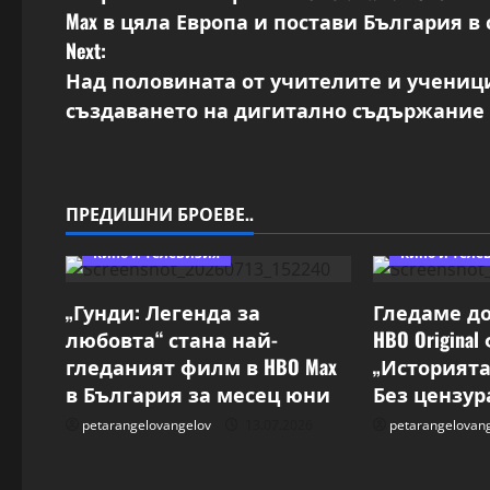
o
Max в цяла Европа и постави България в
s
Next:
Над половината от учителите и ученици
t
създаването на дигитално съдържание
n
a
ПРЕДИШНИ БРОЕВЕ..
v
Кино и телевизия
Кино и теле
i
„Гунди: Легенда за
Гледаме д
g
любовта“ стана най-
HBO Origina
гледаният филм в HBO Max
„Историята
a
в България за месец юни
Без цензура
t
petarangelovangelov
13.07.2026
petarangelovan
i