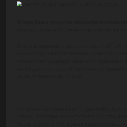
Вчера беше открита изложбата посветен
филма „Семката“, който тръгва по кинат
Вчера в парковото пространство НДК, „Kin
открита изложба посветена на Мистер Сенк
илюзиониста, предоставени от журналиста
колекция с постери. Изложбата се провеж
да бъде видяна до 27 май.
По време на откриването, Драгомир Драга
Сенко. „Електрическият стол е конструира
Тесла, с когото той е имал кореспонденция 