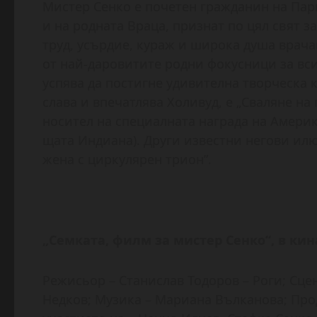
Мистер Сенко е почетен гражданин на Па
и на родната Враца, признат по цял свят з
труд, усърдие, кураж и широка душа врача
от най-даровитите родни фокусници за вси
успява да постигне удивителна творческа 
слава и впечатлява Холивуд, е „Сваляне на
носител на специалната награда на Америк
щата Индиана). Други известни негови илю
жена с циркулярен трион”.
„Семката, филм за мистер Сенко“, в кина
Режисьор – Станислав Тодоров – Роги; Сц
Недков; Музика – Мариана Вълканова; Прод