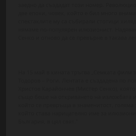
заедно да създадат този номер. Революцио
две епохи, човек, който е бил много вним
спектаклите му са събирали стотици хиляд
нямаме по-популярен илюзионист. Надявам
Сенко и отново да се превърне в такава ле
На 15 май в кината тръгва „Семката филм 
Тодоров – Роги. Лентата е създадена по п
Христов Карайончев (Мистер Сенко), която
също беше на откриването на изложбата и
който се превръща в знаменитост, голяма 
който става нарицателно име за илюзионис
България, в цял свят.”