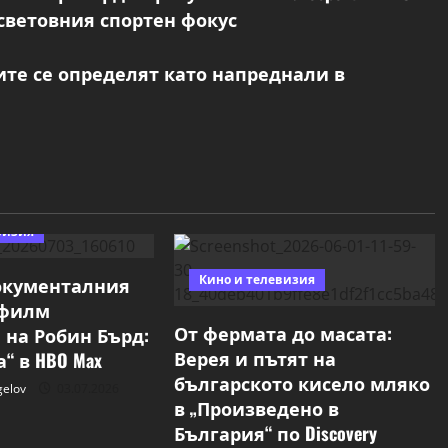
 световния спортен фокус
те се определят като напреднали в
визия
Кино и телевизия
окументалния
l филм
От фермата до масата:
 на Робин Бърд:
Верея и пътят на
“ в HBO Max
българското кисело мляко
gelov
03.07.2026
в „Произведено в
България“ по Discovery