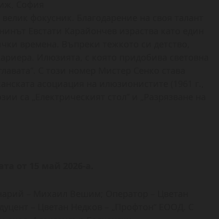
риж, София
а велик фокусник. Благодарение на своя талант
нинът Евстати Карайончев израства като един
чки времена. Въпреки тежкото си детство,
кариера. Илюзията, с която придобива световна
 главата“. С този номер Мистер Сенко става
анската асоциация на илюзионистите (1961 г.,
зии са „Електрическият стол” и „Разрязване на
та от 15 май 2026-а.
енарий – Михаил Вешим; Оператор – Цветан
уцент – Цветан Недков – „Профтон“ ЕООД. С