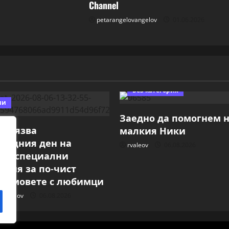
Channel
petarangelovangelov
01.06.2026
Без категория
ии
Заедно да помогнем 
тбелязва
малкия Ники
родния ден на
rvaleov
06.08.2026
със специални
ния за по-чист
 домовете с любимци
vangelov
06.08.2026