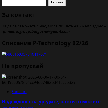
Търсене
За контакт
За да се свържете с нас, моля пишете на имейл адрес –
p.media.group.bulgaria@gmail.com
Списание P-Technology 02/26
Не пропускай
Samsung
Надеждност на уредите, на която можете
да разчитате