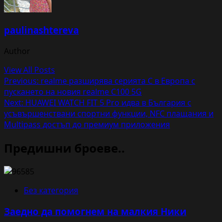
paulinashtereva
Author
View All Posts
Post
Previous:
realme разширява серията C в Европа с
пускането на новия realme C100 5G
navigation
Next:
HUAWEI WATCH FIT 5 Pro идва в България с
усъвършенствани спортни функции, NFC плащания и
Multipass достъп до премиум приложения
Предишни броеве..
Без категория
Заедно да помогнем на малкия Ники