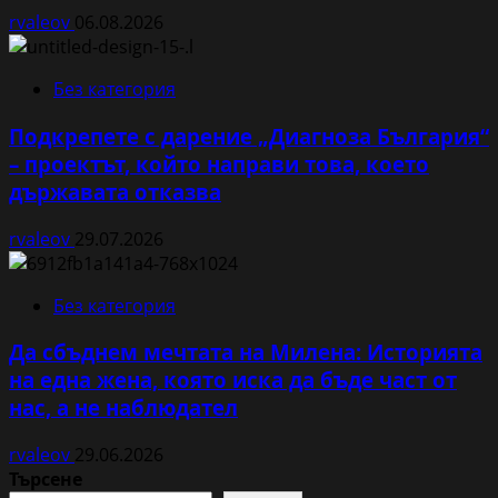
rvaleov
06.08.2026
Без категория
Подкрепете с дарение „Диагноза България“
– проектът, който направи това, което
държавата отказва
rvaleov
29.07.2026
Без категория
Да сбъднем мечтата на Милена: Историята
на една жена, която иска да бъде част от
нас, а не наблюдател
rvaleov
29.06.2026
Търсене