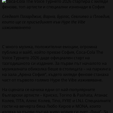
Следват Пазарджик, Варна, Бургас, Севлиево и Пловдив,
които ще се присъединят към Hype the Vibe
изживяването
С много музика, положителни емоции, огромна
публика и вайб, който превзе София, Coca-Cola The
Voice Турнето 2026 даде официален старт на
тазгодишното си издание. За първи път началото на
музикалната обиколка беше в столицата – на паркинга
на зала „Арена София“, където хиляди фенове станаха
част от първото голямо Hype the Vibe изживяване.
На сцената се качиха едни от най-популярните
български артисти – Криско, Torino & Pashata, Атанас
Колев, TITA, Алекс Колев, Tino, FYRE и I.N.I. Специалните
гости на вечерта бяха Любо Киров и MONA, които
изпяха за първи път на живо новия си дует „Луна“. За