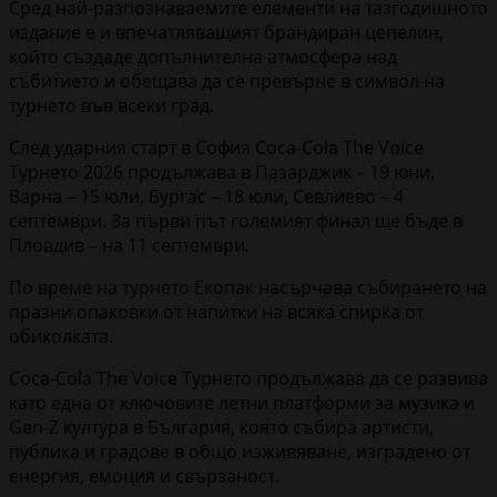
Сред най-разпознаваемите елементи на тазгодишното
издание е и впечатляващият брандиран цепелин,
който създаде допълнителна атмосфера над
събитието и обещава да се превърне в символ на
турнето във всеки град.
След ударния старт в София Coca-Cola The Voice
Турнето 2026 продължава в Пазарджик – 19 юни,
Варна – 15 юли, Бургас – 18 юли, Севлиево – 4
септември. За първи път големият финал ще бъде в
Пловдив – на 11 септември.
По време на турнето Екопак насърчава събирането на
празни опаковки от напитки на всяка спирка от
обиколката.
Coca-Cola The Voice Турнето продължава да се развива
като една от ключовите летни платформи за музика и
Gen-Z култура в България, която събира артисти,
публика и градове в общо изживяване, изградено от
енергия, емоция и свързаност.