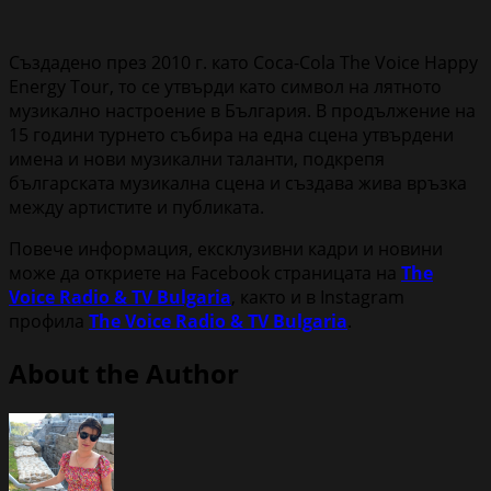
Създадено през 2010 г. като Coca-Cola The Voice Happy
Energy Tour, то се утвърди като символ на лятното
музикално настроение в България. В продължение на
15 години турнето събира на една сцена утвърдени
имена и нови музикални таланти, подкрепя
българската музикална сцена и създава жива връзка
между артистите и публиката.
Повече информация, ексклузивни кадри и новини
може да откриете на Facebook страницата на
The
Voice Radio & TV Bulgaria
, както и в Instagram
профила
The Voice Radio & TV Bulgaria
.
About the Author