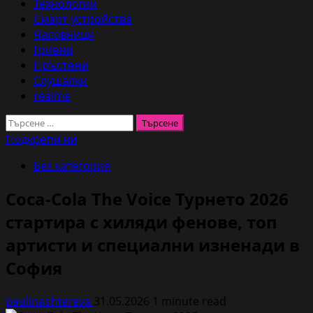
Технологии
Смарт устройства
Часовници
Гривни
Пръстени
Слушалки
realme
Търсене
за:
Подкрепи ни
Без категория
Coca-Cola The Voice Турнето 2026
стартира с хиляди фенове, топ
артисти и специални изненади в
София
paulinashtereva
31.05.2026
1 minute read