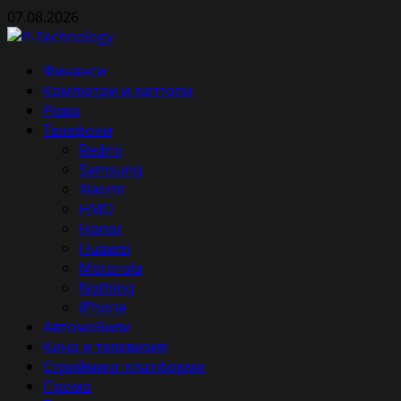
Skip
07.08.2026
to
content
Primary
Финанси
Menu
Компютри и лаптопи
Ревю
Телефони
Redmi
Samsung
Xiaomi
HMD
Honor
Huawei
Motorola
Nothing
iPhone
Автомобили
Кино и телевизия
Стрийминг платформи
Промо