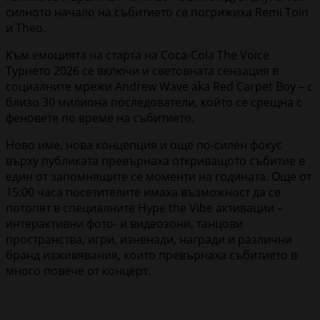
силното начало на събитието се погрижиха Remi Toin
и Theo.
Към емоцията на старта на Coca-Cola The Voice
Турнето 2026 се включи и световната сензация в
социалните мрежи Andrew Wave aka Red Carpet Boy – с
близо 30 милиона последователи, който се срещна с
феновете по време на събитието.
Ново име, нова концепция и още по-силен фокус
върху публиката превърнаха откриващото събитие в
един от запомнящите се моменти на годината. Още от
15:00 часа посетителите имаха възможност да се
потопят в специалните Hype the Vibe активации –
интерактивни фото- и видеозони, танцови
пространства, игри, изненади, награди и различни
бранд изживявания, които превърнаха събитието в
много повече от концерт.