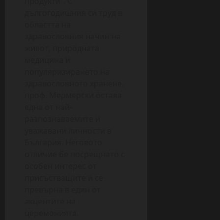
продукти“. С
дългогодишния си труд в
областта на
здравословния начин на
живот, природната
медицина и
популяризирането на
здравословното хранене,
проф. Мермерски остава
една от най-
разпознаваемите и
уважавани личности в
България. Неговото
отличие бе посрещнато с
особен интерес от
присъстващите и се
превърна в един от
акцентите на
церемонията.