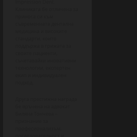
Impression Dent.
Клиниката бе отличена за
приноса си към
съвременната дентална
медицина и високите
стандарти, които
поддържа в грижата за
своите пациенти,
съчетавайки иновативни
технологии, експертен
екип и индивидуален
подход.
Друга престижна награда
бе връчена на адвокат
Биляна Тончева –
признание за
професионализъм,
последователност и