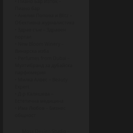
• Пиано Бар Изток –
Пиано бар
• Анелия Попова и Blitz –
Обективна журналистика
• Здрав съм – Здравен
портал
• New Bloom Winery –
Винарска изба
• Perfumes from Dubai –
Мултибранд за дубайска
парфюмерия
• Милка Алвес – Beauty
Expert
• Д-р Каляшева –
Естетична медицина
• Има Любов – Бизнес
общност
Moss Design Studio –