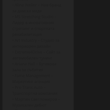
• Alina Atelier – Нов бранд
за дамска мода
• MS Stretching Studio –
Лидер в иновативния
стречинг и спортната
рехабилитация
• Art Industry – Студио за
интериорен дизайн
• Extreme4Drive – Сайт за
автомобилен тунинг
• Ariana Hall – Бутикова
зала за събития
• Fame Management –
Маркетинг агенция
• Pro Trans Auto –
Транспортна компания
• Мартин Светломиров –
Музикален дебют