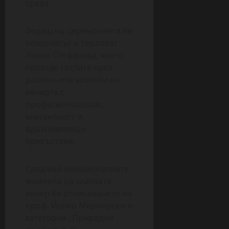
среда.
Водещ на церемонията бе
психологът и терапевт
Лилия Стефанова, която
преведе гостите през
различните акценти на
вечерта с
професионализъм,
елегантност и
вдъхновяващо
присъствие.
Сред най-емоционалните
моменти на златната
вечер бе отличаването на
проф. Йонко Мермерски в
категория „Природни