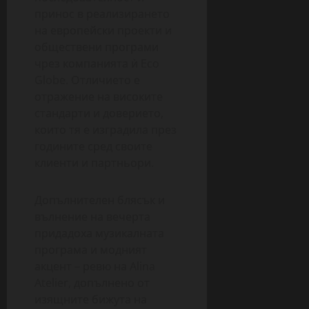
принос в реализирането
на европейски проекти и
обществени програми
чрез компанията ѝ Eco
Globe. Отличието е
отражение на високите
стандарти и доверието,
които тя е изградила през
годините сред своите
клиенти и партньори.
Допълнителен блясък и
вълнение на вечерта
придадоха музикалната
програма и модният
акцент – ревю на Alina
Atelier, допълнено от
изящните бижута на