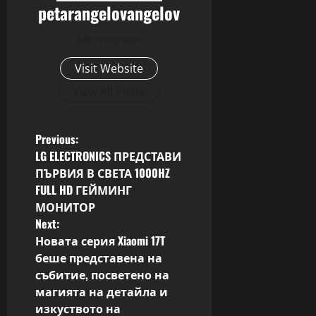
petarangelovangelov
Administrator
Visit Website
View All Posts
P
Previous:
LG ELECTRONICS ПРЕДСТАВИ
o
ПЪРВИЯ В СВЕТА 1000HZ
FULL HD ГЕЙМИНГ
s
МОНИТОР
Next:
t
Новата серия Xiaomi 17T
n
беше представена на
събитие, посветено на
a
магията на детайла и
изкуството на