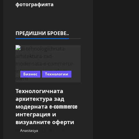
v
фотографията
i
g
ПРЕДИШНИ БРОЕВЕ..
a
t
i
Бизнес
Технологии
o
Технологичната
n
архитектура зад
модерната e-commerce
интеграция и
визуалните оферти
Anastasya
28.07.2026