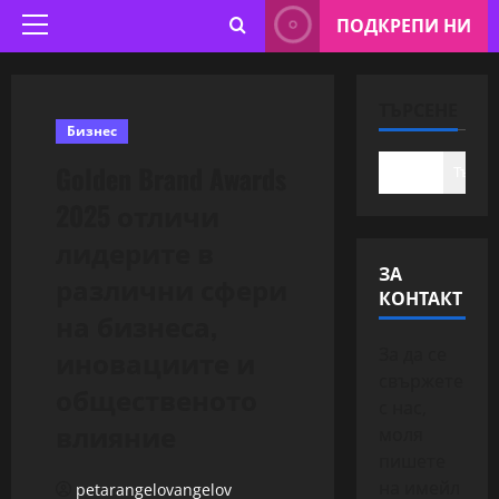
ПОДКРЕПИ НИ
Primary
Menu
ТЪРСЕНЕ
Бизнес
Golden Brand Awards
Търсе
2025 отличи
лидерите в
ЗА
различни сфери
КОНТАКТ
на бизнеса,
иновациите и
За да се
свържете
общественото
с нас,
влияние
моля
пишете
на имейл
petarangelovangelov