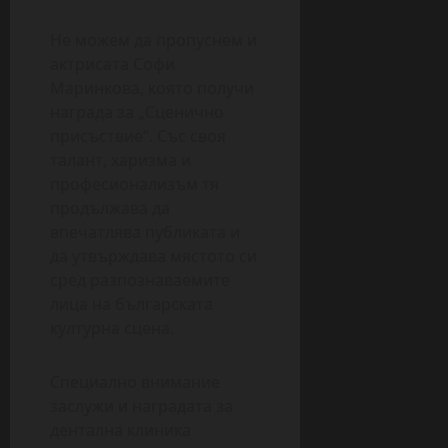
Не можем да пропуснем и
актрисата Софи
Маринкова, която получи
награда за „Сценично
присъствие“. Със своя
талант, харизма и
професионализъм тя
продължава да
впечатлява публиката и
да утвърждава мястото си
сред разпознаваемите
лица на българската
културна сцена.
Специално внимание
заслужи и наградата за
дентална клиника