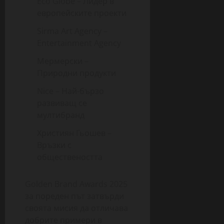
Eco Globe – Лидер в
европейските проекти
Sirma Art Agency –
Entertainment Agency
Мермерски –
Природни продукти
Nice – Най-бързо
развиващ се
мултибранд
Християн Гьошев –
Връзки с
обществеността
Golden Brand Awards 2025
за пореден път затвърди
своята мисия да отличава
добрите примери в