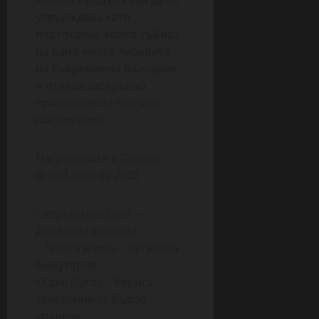
Awards продължава да се
утвърждава като
платформа, която събира
на едно място лидерите
на съвременна България
и отдава заслужено
признание на техните
постижения.
Наградените в Golden
Brand Awards 2025
• Impression Dent –
Дентална клиника
• Tamira Jewels – Бутикова
бижутерия
• Opa! Gyros – Верига
заведения за бързо
хранене