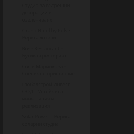
Студио за вътрешни
декорации и
озеленяване
Grand Hotel by Pulse –
Верига хотели
Rose Restaurant –
Бутиков ресторант
Софи Маринкова –
Сценично присъствие
Глобалстрой Инвест
ООД – Устойчива
инвестиция и
реализация
Solar Power – Верига
соларни студиа