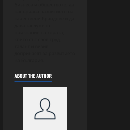
бизнеса и обществото, да
насърчава развитието на
качествени брандове и да
дава заслужено
признание на хората,
които със своя труд,
талант и визия
допринасят за развитието
на България.
ABOUT THE AUTHOR