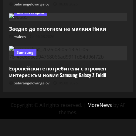
petarangelovangelov
06.08.2026
Без категория
Заедно да помогнем на малкия Ники
rvaleov
06.08.2026
Samsung
Европейските потребители с огромен
интерес към новия Samsung Galaxy Z Fold8
petarangelovangelov
05.08.2026
Copyright © All rights reserved.
|
MoreNews
by AF
themes.