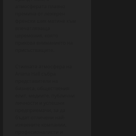
атмосферата плавно
премина от лежерен
френски шик матине към
впечатляваща
церемония, която
прикова вниманието на
присъстващите.
Стилната атмосфера на
Ariana Hall събра
представители на
бизнеса, обществения
елит, медиите, публични
личности и успешни
предприемачи, за да
бъдат отличени най-
изявените компании,
професионалисти и