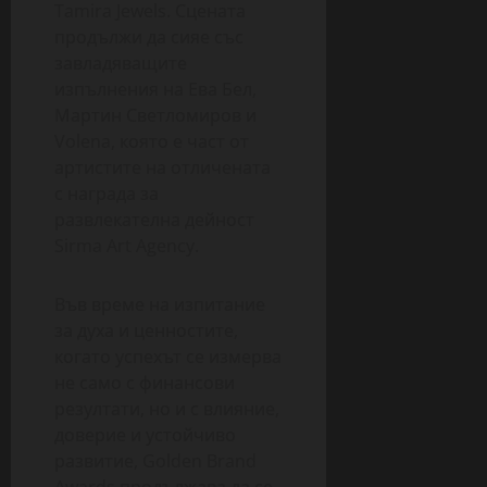
Tamira Jewels. Сцената
продължи да сияе със
завладяващите
изпълнения на Ева Бел,
Мартин Светломиров и
Volena, която е част от
артистите на отличената
с награда за
развлекателна дейност
Sirma Art Agency.
Във време на изпитание
за духа и ценностите,
когато успехът се измерва
не само с финансови
резултати, но и с влияние,
доверие и устойчиво
развитие, Golden Brand