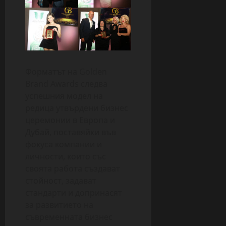
Форматът на Golden
Brand Awards следва
успешния модел на
редица утвърдени бизнес
церемонии в Европа и
Дубай, поставяйки във
фокуса компании и
личности, които със
своята работа създават
стойност, задават
стандарти и допринасят
за развитието на
съвременната бизнес