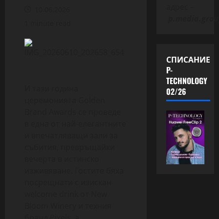
адрес –
10.06.2026
p.media.grou
1 minute read
СПИСАНИЕ
P-
TECHNOLOGY
И тази година
02/26
церемонията Golden
Brand Awards се проведе
в една от най-елегантните
и впечатляващи зали за
събития, превръщайки
вечерта в истинско
изживяване. Гостите бяха
посрещнати с изискан
welcome drink от New
Bloom Winery и техния
бранд Pixels, а