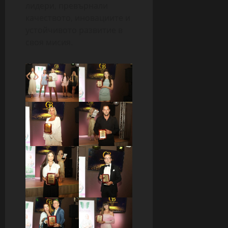
лидери, превърнали
качеството, иновациите и
устойчивото развитие в
своя мисия.