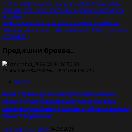
Post
Previous:
Официална позиция на Vivacom по повод
излъчването на мачовете на националния отбор по
navigation
волейбол
Next:
2026 FIFA World Cup: кои сектори и компании
могат да спечелят от най-големия футболен турнир в
историята
Предишни броеве..
Xiaomi
Нова страница за електромобилите на
Xiaomi: Xiaomi представи техническата
архитектура Xiaomi Kunlun и обяви серията
Xiaomi SkyNomad
petarangelovangelov
04.08.2026