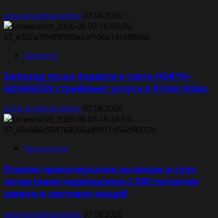
petarangelovangelov
07.08.2026
Samsung
Samsung пуска първата в света HDR10+
ADVANCED стрийминг услуга в Prime Video
petarangelovangelov
07.08.2026
Технологии
Dreame прахосмукачки за мокро и сухо
почистване надхвърлиха 2 000 патентни
заявки в световен мащаб
petarangelovangelov
07.08.2026