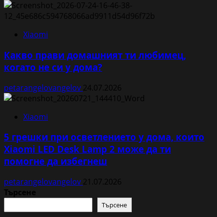
Xiaomi
Какво прави домашният ти любимец,
когато не си у дома?
petarangelovangelov
24.07.2026
Xiaomi
5 грешки при осветлението у дома, които
Xiaomi LED Desk Lamp 2 може да ти
помогне да избегнеш
petarangelovangelov
21.07.2026
Търсене
Търсене