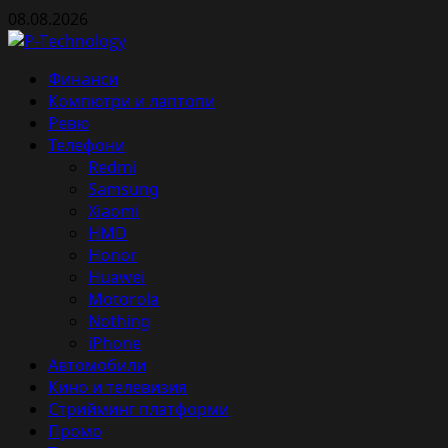
Skip
08.08.2026
to
content
Primary
Финанси
Menu
Компютри и лаптопи
Ревю
Телефони
Redmi
Samsung
Xiaomi
HMD
Honor
Huawei
Motorola
Nothing
iPhone
Автомобили
Кино и телевизия
Стрийминг платформи
Промо