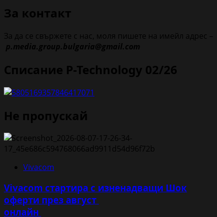
За контакт
За да се свържете с нас, моля пишете на имейл адрес –
p.media.group.bulgaria@gmail.com
Списание P-Technology 02/26
Не пропускай
Vivacom
Vivacom стартира с изненадващи Шок
оферти през август
онлайн