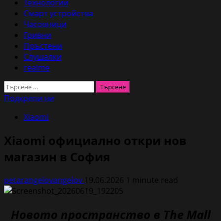
Технологии
Смарт устройства
Часовници
Гривни
Пръстени
Слушалки
realme
Търсене
за:
Подкрепи ни
Xiaomi
Xiaomi официално откри нов
магазин в София
petarangelovangelov
19.06.2026
1 minute read
Новото пространство в The Mall