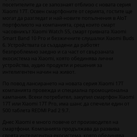
посетителите да се запознаят отблизо с новата серия
Xiaomi 17T. Освен смартфоните от серията, гостите ще
могат да разгледат и най-новите попълнения в AIoT
портфолиото на компанията, сред които смарт
часовникът Xiaomi Watch S5, смарт гривната Xiaomi
Smart Band 10 Pro и безжичните слушалки Xiaomi Buds
6. Устройствата са създадени да работят
безпроблемно заедно и са част от свързаната
екосистема на Xiaomi, която обединява лични
устройства, аудио продукти и решения за
интелигентен начин на живот.
По повод лансирането на новата серия Xiaomi 17T
компанията провежда и специална промоционална
кампания. Всеки потребител, закупил смартфон Xiaomi
17T или Xiaomi 17T Pro, има шанс да спечели един от
500 таблета REDMI Pad 2 9.7.
Днес Xiaomi е много повече от производител на
смартфони. Компанията продължава да развива
своята интелигентна екосистема, която обединява