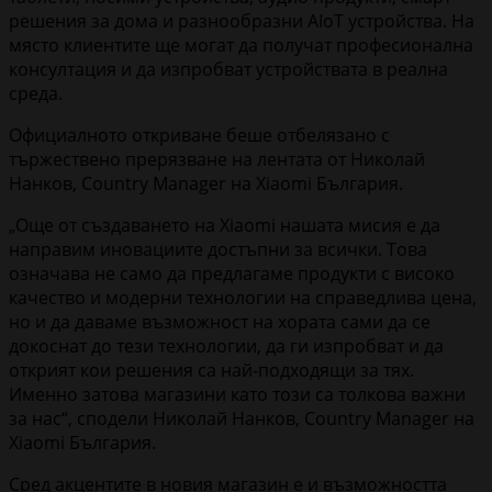
решения за дома и разнообразни AIoT устройства. На
място клиентите ще могат да получат професионална
консултация и да изпробват устройствата в реална
среда.
Официалното откриване беше отбелязано с
тържествено прерязване на лентата от Николай
Нанков, Country Manager на Xiaomi България.
„Още от създаването на Xiaomi нашата мисия е да
направим иновациите достъпни за всички. Това
означава не само да предлагаме продукти с високо
качество и модерни технологии на справедлива цена,
но и да даваме възможност на хората сами да се
докоснат до тези технологии, да ги изпробват и да
открият кои решения са най-подходящи за тях.
Именно затова магазини като този са толкова важни
за нас“, сподели Николай Нанков, Country Manager на
Xiaomi България.
Сред акцентите в новия магазин е и възможността