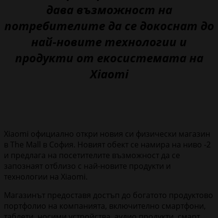
дава възможност на
потребителите да се докоснат до
най-новите технологии и
продукти от екосистемата на
Xiaomi
Xiaomi официално откри новия си физически магазин
в The Mall в София. Новият обект се намира на ниво -2
и предлага на посетителите възможност да се
запознаят отблизо с най-новите продукти и
технологии на Xiaomi.
Магазинът предоставя достъп до богатото продуктово
портфолио на компанията, включително смартфони,
таблети, носими устройства, аудио продукти, смарт