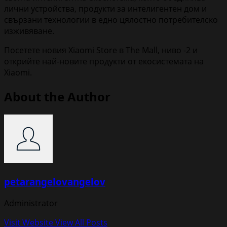
лични устройства, продукти за интелигентен дом и
свързани технологии в едно цялостно потребителско
изживяване.
Посетете новия Xiaomi Store в The Mall, ниво -2 и
открийте най-новите продукти от екосистемата на
Xiaomi.
About the Author
petarangelovangelov
Administrator
Visit Website
View All Posts