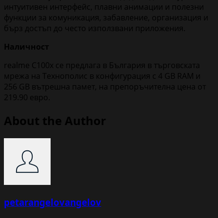
интуитивен интерфейс, плавни анимации и полезни
функции за комуникация, забавление, организация и
бърз достъп до често използвани приложения.
Наличност
realme C100x се предлага в България в търговската
мрежа на Технополис в конфигурация с 4 GB RAM и
256 GB вътрешна памет, на препоръчителна цена от
219.90 евро.
About the Author
petarangelovangelov