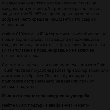
създаден да издържа на предизвикателствата на
ежедневната употреба. Устройството разполага със
защита ArmorShell™ и е проектирано да устоява по-
добре на често срещани инциденти като удари и
изпускания.
realme C100x има и IP64 сертификат за устойчивост на
прах и водни пръски. Тази защита е подходяща за
ежедневни ситуации като лек дъжд, случайни пръски
или използване в прашна среда, но не включва
потапяне във вода.
Смартфонът предлага и практични функции като Rain
Touch Mode за по-удобна работа при мокър екран или
дъжд, както и Speaker Cleaner – функция, която
подпомага отстраняването на вода или прах от
високоговорителя.
Пълна свързаност за ежедневна употреба
realme C100x поддържа две физически Nano-