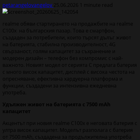
petarangelovangelov
25.06.2026
1 minute read
realme обяви стартирането на продажбите на realme
C100x на българския пазар. Това е смартфон,
създаден за потребители, които търсят дълъг живот
на батерията, стабилна производителност, 4G
свързаност, голям капацитет за съхранение и
модерен дизайн – телефон без компромис с най-
важното. Новият модел от серията C предлага батерия
с много висок капацитет, дисплей с висока честота на
опресняване, ефективна хардуерна платформа и
функции, създадени за интензивна ежедневна
употреба.
Удължен живот на батерията с 7500 mAh
капацитет
Акцентът при новия realme C100x е неговата батерия с
ултра висок капацитет. Моделът разполага с батерия
от 7500 mAh, създадена за продължителна употреба