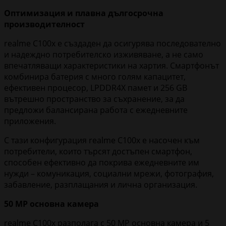
Оптимизация и плавна дългосрочна
производителност
realme C100x е създаден да осигурява последователно
и надеждно потребителско изживяване, а не само
впечатляващи характеристики на хартия. Смартфонът
комбинира батерия с много голям капацитет,
ефективен процесор, LPDDR4X памет и 256 GB
вътрешно пространство за съхранение, за да
предложи балансирана работа с ежедневните
приложения.
С тази конфигурация realme C100x е насочен към
потребители, които търсят достъпен смартфон,
способен ефективно да покрива ежедневните им
нужди – комуникация, социални мрежи, фотография,
забавление, разплащания и лична организация.
50 MP
основна камера
realme C100x разполага с 50 MP основна камера и 5