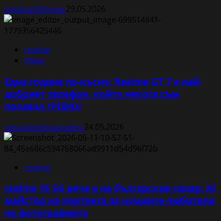
paulinashtereva
29.05.2026
realme
Ревю
Една година по-късно: Realme GT 7 е най-
добрият телефон, който някога съм
ползвал /РЕВЮ/
petarangelovangelov
24.05.2026
realme
realme 16 5G вече е на българския пазар: AI
майстор на портрета за младите любители
на фотографията