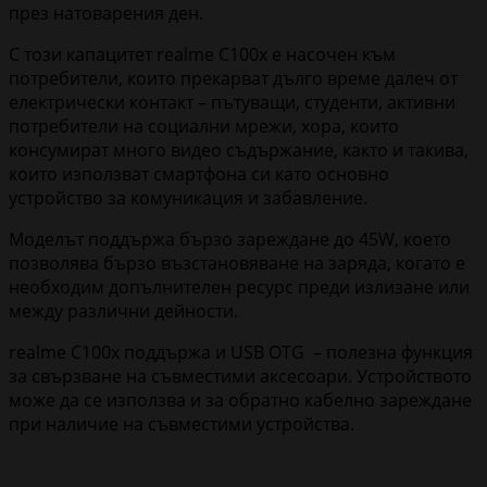
през натоварения ден.
С този капацитет realme C100x е насочен към
потребители, които прекарват дълго време далеч от
електрически контакт – пътуващи, студенти, активни
потребители на социални мрежи, хора, които
консумират много видео съдържание, както и такива,
които използват смартфона си като основно
устройство за комуникация и забавление.
Моделът поддържа бързо зареждане до 45W, което
позволява бързо възстановяване на заряда, когато е
необходим допълнителен ресурс преди излизане или
между различни дейности.
realme C100x поддържа и USB OTG – полезна функция
за свързване на съвместими аксесоари. Устройството
може да се използва и за обратно кабелно зареждане
при наличие на съвместими устройства.