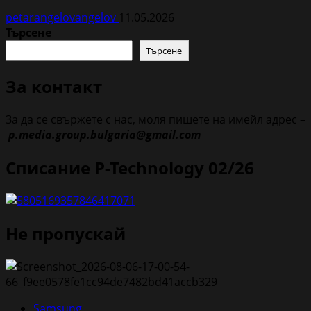
petarangelovangelov
11.05.2026
Търсене
Търсене
За контакт
За да се свържете с нас, моля пишете на имейл адрес –
p.media.group.bulgaria@gmail.com
Списание P-Technology 02/26
Не пропускай
Samsung