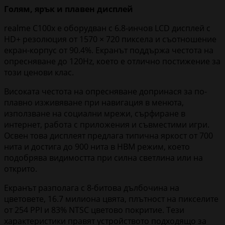
Голям, ярък и плавен дисплей
realme C100x е оборудван с 6.8-инчов LCD дисплей с
HD+ резолюция от 1570 × 720 пиксела и съотношение
екран-корпус от 90.4%. Екранът поддържа честота на
опресняване до 120Hz, което е отлично постижение за
този ценови клас.
Високата честота на опресняване допринася за по-
плавно изживяване при навигация в менюта,
използване на социални мрежи, сърфиране в
интернет, работа с приложения и съвместими игри.
Освен това дисплеят предлага типична яркост от 700
нита и достига до 900 нита в HBM режим, което
подобрява видимостта при силна светлина или на
открито.
Екранът разполага с 8-битова дълбочина на
цветовете, 16.7 милиона цвята, плътност на пикселите
от 254 PPI и 83% NTSC цветово покритие. Тези
характеристики правят устройството подходящо за