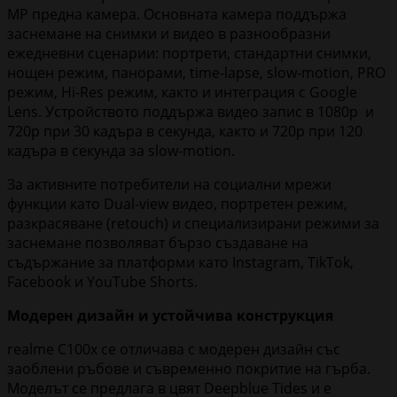
MP предна камера. Основната камера поддържа
заснемане на снимки и видео в разнообразни
ежедневни сценарии: портрети, стандартни снимки,
нощен режим, панорами, time-lapse, slow-motion, PRO
режим, Hi-Res режим, както и интеграция с Google
Lens. Устройството поддържа видео запис в 1080p и
720p при 30 кадъра в секунда, както и 720p при 120
кадъра в секунда за slow-motion.
За активните потребители на социални мрежи
функции като Dual-view видео, портретен режим,
разкрасяване (retouch) и специализирани режими за
заснемане позволяват бързо създаване на
съдържание за платформи като Instagram, TikTok,
Facebook и YouTube Shorts.
Модерен дизайн и устойчива конструкция
realme C100x се отличава с модерен дизайн със
заоблени ръбове и съвременно покритие на гърба.
Моделът се предлага в цвят Deepblue Tides и е