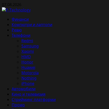
Skip
07.08.2026
to
content
Primary
Финанси
Menu
Компютри и лаптопи
Ревю
Телефони
Redmi
Samsung
Xiaomi
HMD
Honor
Huawei
Motorola
Nothing
iPhone
Автомобили
Кино и телевизия
Стрийминг платформи
Промо