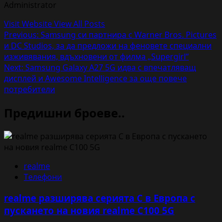
Administrator
Visit Website
View All Posts
Post
Previous:
Samsung си партнира с Warner Bros. Pictures
и DC Studios, за да предложи на феновете специални
navigation
изживявания, вдъхновени от филма „Supergirl“
Next:
Samsung Galaxy A27 5G идва с впечатляващ
дисплей и Awesome Intelligence за още повече
потребители
Предишни броеве..
realme
Телефони
realme разширява серията C в Европа с
пускането на новия realme C100 5G