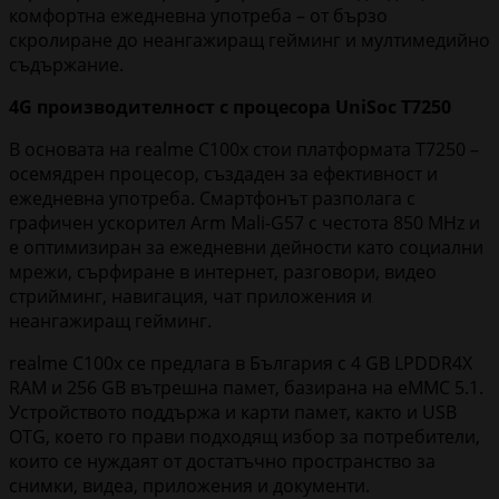
комфортна ежедневна употреба – от бързо
скролиране до неангажиращ гейминг и мултимедийно
съдържание.
4G
производителност с процесора UniSoc
T
7250
В основата на realme C100x стои платформата T7250 –
осемядрен процесор, създаден за ефективност и
ежедневна употреба. Смартфонът разполага с
графичен ускорител Arm Mali-G57 с честота 850 MHz и
е оптимизиран за ежедневни дейности като социални
мрежи, сърфиране в интернет, разговори, видео
стрийминг, навигация, чат приложения и
неангажиращ гейминг.
realme C100x се предлага в България с 4 GB LPDDR4X
RAM и 256 GB вътрешна памет, базирана на eMMC 5.1.
Устройството поддържа и карти памет, както и USB
OTG, което го прави подходящ избор за потребители,
които се нуждаят от достатъчно пространство за
снимки, видеа, приложения и документи.