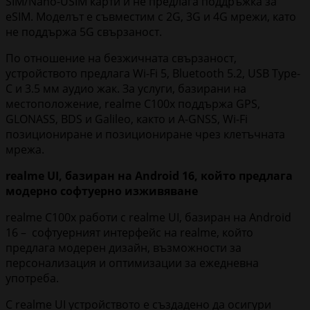
SIM/Nano-USIM карти и не предлага поддръжка за
eSIM. Моделът е съвместим с 2G, 3G и 4G мрежи, като
не поддържа 5G свързаност.
По отношение на безжичната свързаност,
устройството предлага Wi-Fi 5, Bluetooth 5.2, USB Type-
C и 3.5 мм аудио жак. За услуги, базирани на
местоположение, realme C100x поддържа GPS,
GLONASS, BDS и Galileo, както и A-GNSS, Wi-Fi
позициониране и позициониране чрез клетъчната
мрежа.
realme
UI
, базиран на Android
16, който предлага
модерно софтуерно изживяване
realme C100x работи с realme UI, базиран на Android
16 – софтуерният интерфейс на realme, който
предлага модерен дизайн, възможности за
персонализация и оптимизации за ежедневна
употреба.
С realme UI устройството е създадено да осигури