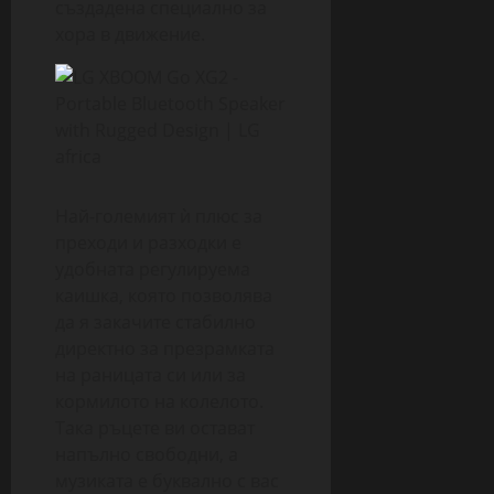
създадена специално за
хора в движение.
Най-големият ѝ плюс за
преходи и разходки е
удобната регулируема
каишка, която позволява
да я закачите стабилно
директно за презрамката
на раницата си или за
кормилото на колелото.
Така ръцете ви остават
напълно свободни, а
музиката е буквално с вас