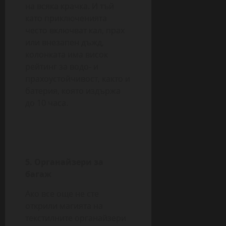
на всяка крачка. И тъй
като приключенията
често включват кал, прах
или внезапен дъжд,
колонката има висок
рейтинг за водо- и
прахоустойчивост, както и
батерия, която издържа
до 10 часа.
5. Органайзери за
багаж
Ако все още не сте
открили магията на
текстилните органайзери