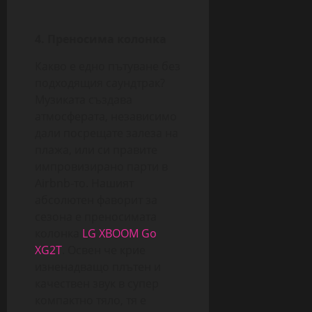
4.
Преносима
колонка
Какво е едно пътуване без
подходящия саундтрак?
Музиката създава
атмосферата, независимо
дали посрещате залеза на
плажа, или си правите
импровизирано парти в
Airbnb-то. Нашият
абсолютен фаворит за
сезона е преносимата
колонка
LG XBOOM Go
XG2T
. Освен че крие
изненадващо плътен и
качествен звук в супер
компактно тяло, тя е