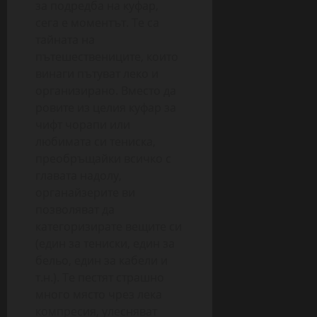
за подредба на куфар,
сега е моментът. Те са
тайната на
пътешествениците, които
винаги пътуват леко и
организирано. Вместо да
ровите из целия куфар за
чифт чорапи или
любимата си тениска,
преобръщайки всичко с
главата надолу,
органайзерите ви
позволяват да
категоризирате вещите си
(един за тениски, един за
бельо, един за кабели и
т.н.). Те пестят страшно
много място чрез лека
компресия, улесняват