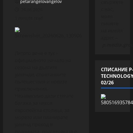
petarangelovangelov
свържете
с нас,
26.06.2026
моля
1 minute read
пишете
на имейл
адрес –
p.media.gro
Лятото вече е тук –
официалното начало на
сезона на дългите
СПИСАНИЕ P
уикенди, спонтанните
TECHNOLOG
пътешествия и новите
02/26
приключения.
Независимо дали стягате
багажа за някоя
европейска столица, за
морето или планирате
уикенд преход в
планината, подготовката е