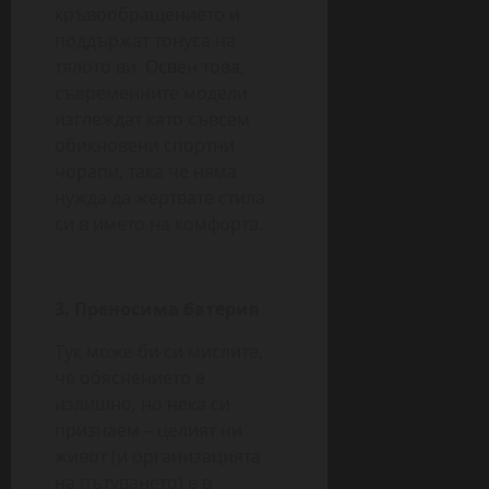
кръвообращението и
поддържат тонуса на
тялото ви. Освен това,
съвременните модели
изглеждат като съвсем
обикновени спортни
чорапи, така че няма
нужда да жертвате стила
си в името на комфорта.
3. Преносима батерия
Тук може би си мислите,
че обяснението е
излишно, но нека си
признаем – целият ни
живот (и организацията
на пътуването) е в