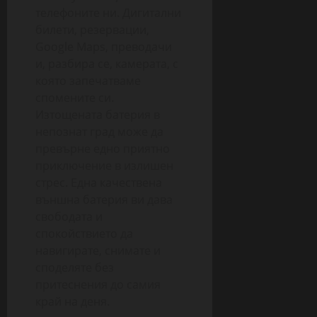
телефоните ни. Дигитални
билети, резервации,
Google Maps, преводачи
и, разбира се, камерата, с
която запечатваме
спомените си.
Изтощената батерия в
непознат град може да
превърне едно приятно
приключение в излишен
стрес. Една качествена
външна батерия ви дава
свободата и
спокойствието да
навигирате, снимате и
споделяте без
притеснения до самия
край на деня.