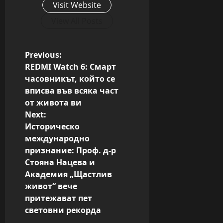
Visit Website
View All Posts
P
Previous:
REDMI Watch 6: Смарт
o
часовникът, който се
вписва във всяка част
s
от живота ви
Next:
t
Историческо
n
международно
признание: Проф. д-р
a
Стояна Нацева и
Академия „Щастлив
v
живот“ вече
притежават пет
i
световни рекорда