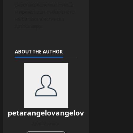
разопаковането в хотела
и превръщат събирането
на багажа в истинска
детска игра.
ABOUT THE AUTHOR
petarangelovangelov
Administrator