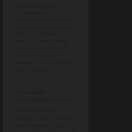
ключът към доброто
преживяване и
незабравимите спомени.
Днес ви предлагаме един
кратък, но безценен
списък с 5 малки неща,
които не заемат много
място, но могат да
направят истински чудеса
докато пътувате.
1. Сгъваема
микрофибърна кърпа
Да, знаем какво ще
кажете: „Всеки хотел в 21-
ви век предлага кърпи!“.
Това е абсолютен факт, но