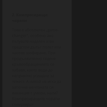
2. Компреси
ращи
чорапи
Това е абсолютен „game-
changer“, особено ако
пътувате надалеч и ви
предстои дълъг полет или
часове шофиране. При
продължително седене
кръвообращението се
забавя, което води до
неприятно усещане за
тежест. А никой не иска да
започне мечтаната си
ваканция с умора, нали?
Компресиращите чорапи
стимулират