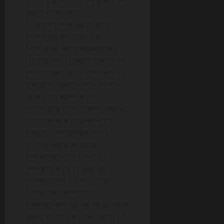
една компактна,
бързосъхнеща кърпа
може да ви спаси в
безброй непредвидени
ситуации. Представете си
импровизиран пикник на
тревата, внезапен летен
дъжд по време на
разходка или освежаващо
потапяне в планинско
езеро. Микрофибърът
абсорбира водата
мигновено, съхне за
минути и се сгъва до
размерите на ябълка.
Буквално нямате
извинение да не хвърлите
една кърпа в раницата си.