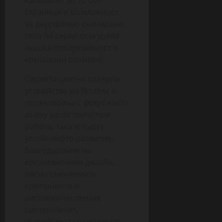
капацитет до 10 000
страници и възможност
за двустранно сканиране,
тази A4 серия осигурява
висока продуктивност в
компактни размери.
Серията цветни лазерни
устройства на Brother е
проектирана с фокус както
върху удобството при
работа, така и върху
устойчивото развитие.
Благодарение на
ергономичния дизайн,
лесно сменяемите
компоненти и
висококачествения
цветен печат,
устройствата осигуряват