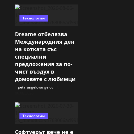
Технологии
Dreame отбелязва
Международния ден
на котката със
специални
предложения за по-
чист въздух в
домовете с любимци
petarangelovangelov
06.08.2026
Технологии
Софтуерът вече не е