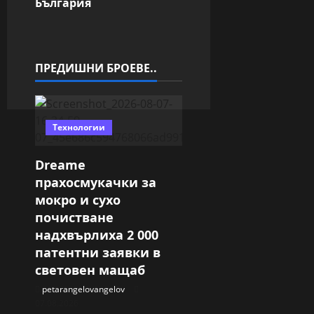
България
a
t
i
ПРЕДИШНИ БРОЕВЕ..
o
n
Технологии
Dreame
прахосмукачки за
мокро и сухо
почистване
надхвърлиха 2 000
патентни заявки в
световен мащаб
petarangelovangelov
07.08.2026