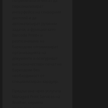
потребителите могат да
персонализират
интерфейса на сензорния
дисплей и да
автоматизират рутинни
задачи, а функции като
Barcode Print+ и
разпознаване на
баркодове оптимизират
организацията на
документи и осигуряват
висококачествен печат на
баркодове без
необходимост от
специализиран хардуер.
Предлагана чрез услугата
Managed Print Services на
Brother, серията