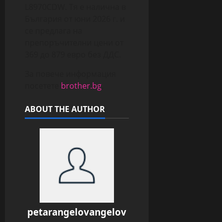
L8970CDW. Тя е налична в
България от юни 2026 г. и
се предлага на
препоръчителни цени от
369 до 879 евро без ДДС.
За повече информация
посетете
brother.bg
.
ABOUT THE AUTHOR
petarangelovangelov