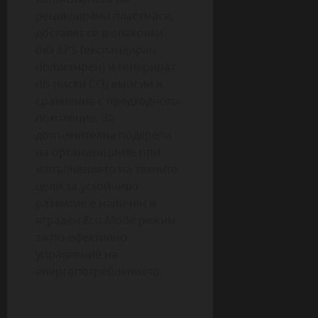
рециклирани пластмаси,
доставят се в опаковки
без EPS (експандиран
полистирен) и генерират
по-ниски CO₂ емисии в
сравнение с предходното
поколение. За
допълнителна подкрепа
на организациите при
изпълнението на техните
цели за устойчиво
развитие е наличен и
вграден Eco Mode режим
за по-ефективно
управление на
енергопотреблението.