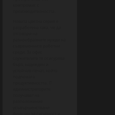
компромис с
производителността.
Новата цветна серия е
разработена така, че да
отговори на
разнообразните нужди на
съвременните работни
среди. За офис
служителите тя осигурява
бърз, надежден и
устойчив печат, който
подпомага
продуктивността. IT
администраторите
получават на
разположение
усъвършенствани
функции за сигурност и