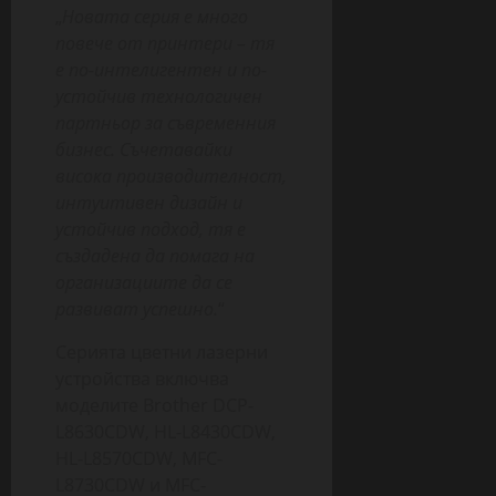
„
Новата серия е много
повече от принтери – тя
е по-интелигентен и по-
устойчив технологичен
партньор за съвременния
бизнес. Съчетавайки
висока производителност,
интуитивен дизайн и
устойчив подход, тя е
създадена да помага на
организациите да се
развиват успешно.
“
Серията цветни лазерни
устройства включва
моделите Brother DCP-
L8630CDW, HL-L8430CDW,
HL-L8570CDW, MFC-
L8730CDW и MFC-