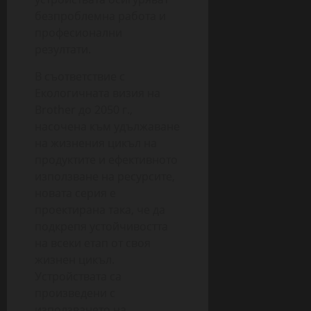
безпроблемна работа и
професионални
резултати.
В съответствие с
Екологичната визия на
Brother до 2050 г.,
насочена към удължаване
на жизнения цикъл на
продуктите и ефективното
използване на ресурсите,
новата серия е
проектирана така, че да
подкрепя устойчивостта
на всеки етап от своя
жизнен цикъл.
Устройствата са
произведени с
използването на