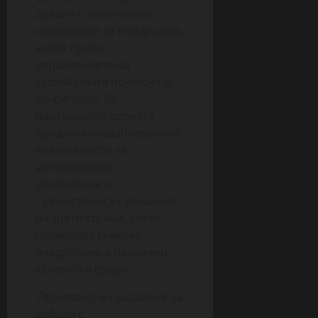
дизайн с минимални
изисквания за поддръжка,
което прави
управлението на
устройствата по-лесно и
по-сигурно. За
партньорите серията
предлага мащабируемост,
възможности за
дистанционно
управление и
съвместимост с решения
на трети страни, което
позволява гъвкаво
внедряване в различни
клиентски среди.
Серията FC е създадена да
работи с