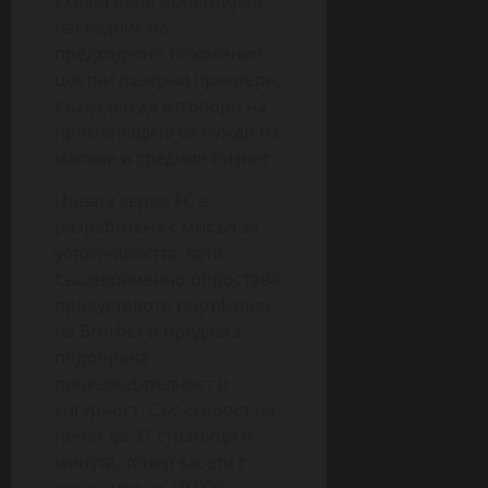
екологично ориентиран
наследник на
предходното поколение
цветни лазерни принтери,
създаден да отговори на
променящите се нужди на
малкия и средния бизнес.
Новата серия FC е
разработена с мисъл за
устойчивостта, като
същевременно опростява
продуктовото портфолио
на Brother и предлага
подобрена
производителност и
сигурност. Със скорост на
печат до 31 страници в
минута, тонер касети с