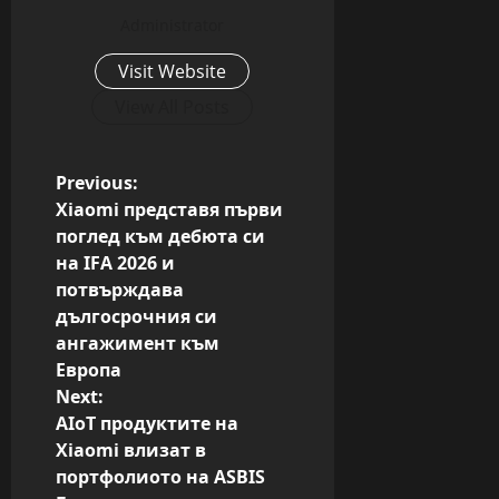
Administrator
Visit Website
View All Posts
P
Previous:
Xiaomi представя първи
o
поглед към дебюта си
s
на IFA 2026 и
потвърждава
t
дългосрочния си
n
ангажимент към
a
Европа
Next:
v
AIoT продуктите на
i
Xiaomi влизат в
g
портфолиото на ASBIS