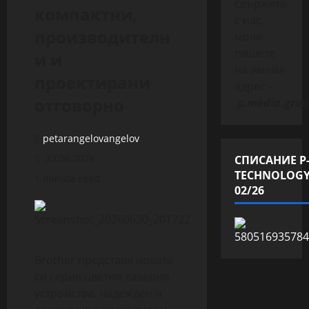
свържете
компактни,
с нас,
производителн
моля
пишете
и и
на имейл
проектирани
адрес –
отговорно
p.media.grou
petarangelovangelov
30.06.2026
СПИСАНИЕ P
TECHNOLOG
1 minute read
02/26
Brother представя новата
си серия цветни лазерни
устройства, надежден и