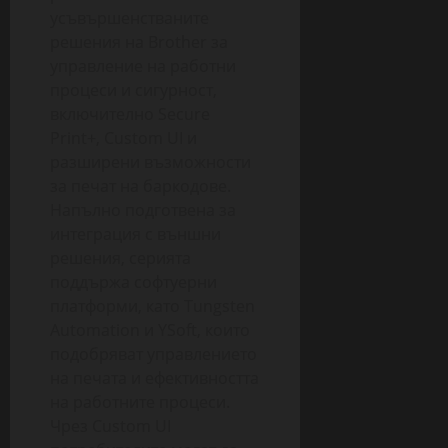
усъвършенстваните
решения на Brother за
управление на работни
процеси и сигурност,
включително Secure
Print+, Custom UI и
разширени възможности
за печат на баркодове.
Напълно подготвена за
интеграция с външни
решения, серията
поддържа софтуерни
платформи, като Tungsten
Automation и YSoft, които
подобряват управлението
на печата и ефективността
на работните процеси.
Чрез Custom UI