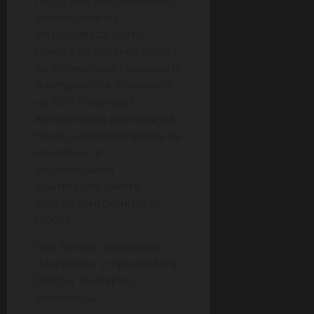
поддържа дистанционен
мониторинг на
устройствата, което
помага на организациите
да оптимизират разходите
и сигурността. Клиентите
на MPS получават
автоматична доставка на
тонер, намалено време на
изчакване и
индивидуално
адаптирани пакети
според конкретните си
нужди.
Ива Тотева, мениджър
„Маркетинг и продажби“в
Brother България,
коментира: