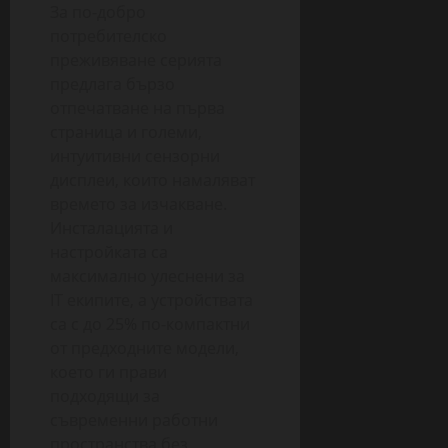
За по-добро
потребителско
преживяване серията
предлага бързо
отпечатване на първа
страница и големи,
интуитивни сензорни
дисплеи, които намаляват
времето за изчакване.
Инсталацията и
настройката са
максимално улеснени за
IT екипите, а устройствата
са с до 25% по-компактни
от предходните модели,
което ги прави
подходящи за
съвременни работни
пространства без