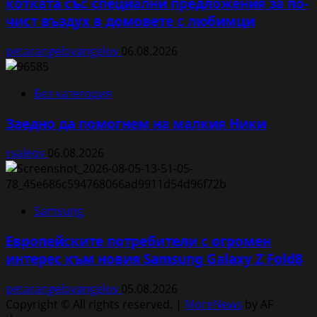
котката със специални предложения за по-
чист въздух в домовете с любимци
petarangelovangelov
06.08.2026
Без категория
Заедно да помогнем на малкия Ники
rvaleov
06.08.2026
Samsung
Европейските потребители с огромен
интерес към новия Samsung Galaxy Z Fold8
petarangelovangelov
05.08.2026
Copyright © All rights reserved.
|
MoreNews
by AF