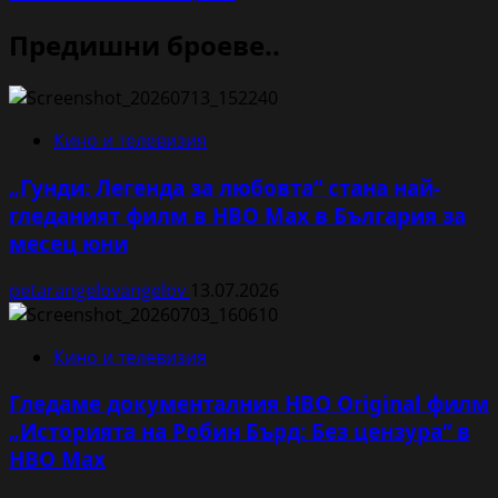
Предишни броеве..
Кино и телевизия
„Гунди: Легенда за любовта“ стана най-
гледаният филм в HBO Max в България за
месец юни
petarangelovangelov
13.07.2026
Кино и телевизия
Гледаме документалния HBO Original филм
„Историята на Робин Бърд: Без цензура“ в
HBO Max