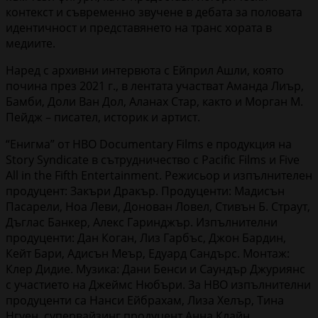
контекст и съвременно звучене в дебата за половата
идентичност и представянето на транс хората в
медиите.
Наред с архивни интервюта с Ейприл Ашли, която
почина през 2021 г., в лентата участват Аманда Лиър,
Бамби, Доли Ван Дол, Аланах Стар, както и Морган М.
Пейдж – писател, историк и артист.
“Енигма” от HBO Documentary Films е продукция на
Story Syndicate в сътрудничество с Pacific Films и Five
All in the Fifth Entertainment. Режисьор и изпълнителен
продуцент: Закъри Дракър. Продуценти: Мадисън
Пасарели, Ноа Леви, Донован Ловел, Стивън Б. Страут,
Дъглас Банкер, Алекс Гаринджър. Изпълнителни
продуценти: Дан Коган, Лиз Гарбъс, Джон Бардин,
Кейт Бари, Адиcън Меър, Едуард Сандърс. Монтаж:
Клер Дидие. Музика: Дани Бенси и Саундър Джуриянс
с участието на Джеймс Нюбъри. За HBO изпълнителни
продуценти са Нанси Ейбрахам, Лиза Хелър, Тина
Нгуен, супервайзинг продуцент Анна Клайн.