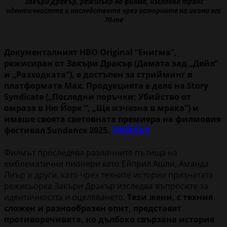
Закъри Дракър, режисьор на филма, изследва транс
идентичността и наследството чрез историите на икони от
70-те
Документалният HBO Original “Енигма”,
режисиран от Закъри Дракър (Дамата зад „Дейл“
и „Разходката“), e достъпен за стрийминг в
платформата Max. Продукцията е дело на Story
Syndicate („Последни поръчки: Убийство от
омраза в Ню Йорк “, „Ще изчезна в мрака“) и
имаше своята световната премиера на филмовия
фестивал Sundance 2025.
ТРЕЙЛЪР
Филмът проследява различните пътища на
емблематични пионери като Ейприл Ашли, Аманда
Лиър и други, като чрез техните истории признатата
режисьорка Закъри Дракър изследва въпросите за
идентичността и оцеляването.
Тези жени, с техния
сложен и разнообразен опит, представят
противоречивата, но дълбоко свързана история