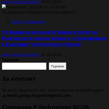
petarangelovangelov
03.07.2026
Кино и телевизия
От фермата до масата: Верея и пътят на
българското кисело мляко в „Произведено
в България“ по Discovery Channel
petarangelovangelov
01.06.2026
Търсене
Търсене
За контакт
За да се свържете с нас, моля пишете на имейл адрес –
p.media.group.bulgaria@gmail.com
Списание P-Technology 02/26