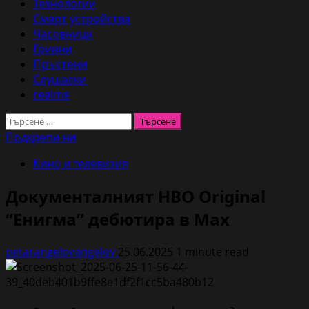
Технологии
Смарт устройства
Часовници
Гривни
Пръстени
Слушалки
realme
Търсене
за:
Подкрепи ни
Кино и телевизия
Документалният HBO Original
“Енигма” дебютира в Max
petarangelovangelov
25.06.2025
1 minute read