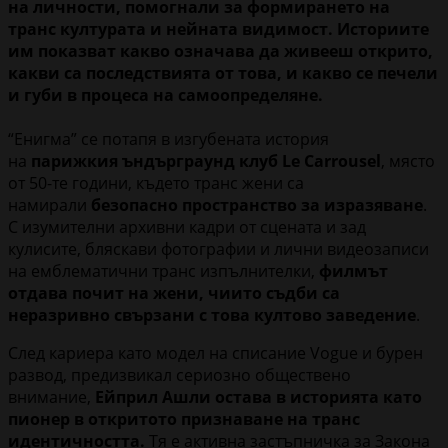
на личности, помогнали за формирането на
транс културата и нейната видимост. Историите
им показват какво означава да живееш открито,
какви са последствията от това, и какво се печели
и губи в процеса на самоопределяне.
“Енигма” се потапя в изгубената история
на
парижкия ъндърграунд клуб Le Carrousel
, място
от 50-те години, където транс жени са
намирали
безопасно пространство за изразяване
.
С изумителни архивни кадри от сцената и зад
кулисите, бляскави фотографии и лични видеозаписи
на емблематични транс изпълнителки,
филмът
отдава почит на жени, чиито съдби са
неразривно свързани с това култово заведение
.
След кариера като модел на списание Vogue и бурен
развод, предизвикал сериозно обществено
внимание,
Ейприл Ашли остава в историята като
пионер в откритото признаване на транс
идентичността.
Тя е активна застъпничка за Закона