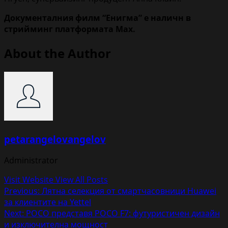
Документалния филм “Енигма” е наличн в
стрийминг платформата Max.
About the Author
petarangelovangelov
Administrator
Visit Website
View All Posts
Post
Previous:
Лятна селекция от смартчасовници Huawei
за клиентите на Yettel
navigation
Next:
POCO представя POCO F7: футуристичен дизайн
и изключителна мощност