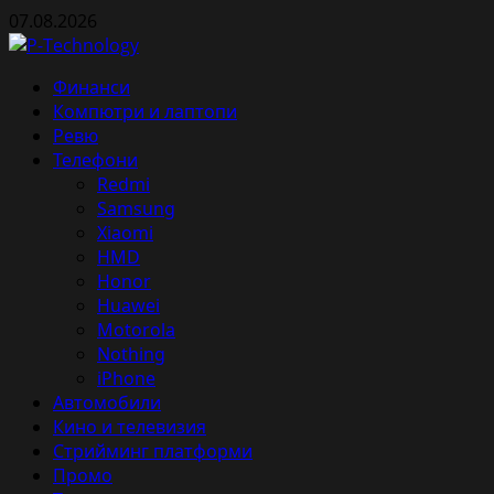
Skip
07.08.2026
to
content
Primary
Финанси
Menu
Компютри и лаптопи
Ревю
Телефони
Redmi
Samsung
Xiaomi
HMD
Honor
Huawei
Motorola
Nothing
iPhone
Автомобили
Кино и телевизия
Стрийминг платформи
Промо