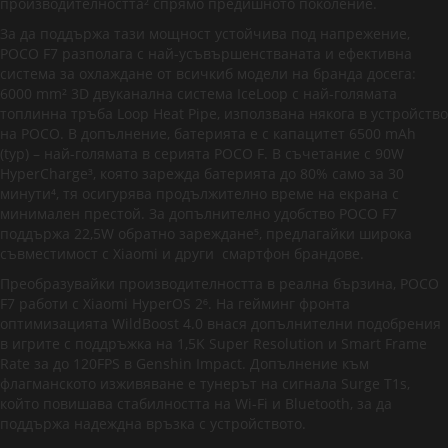
производителността² спрямо предишното поколение.
За да поддържа тази мощност устойчива под напрежение,
POCO F7 разполага с най-усъвършенстваната и ефективна
система за охлаждане от всичкиб модели на бранда досега:
6000 mm² 3D двуканална система IceLoop с най-голямата
топлинна тръба Loop Heat Pipe, използвана някога в устройство
на POCO. В допълнение, батерията е с капацитет 6500 mAh
(typ) – най-голямата в серията POCO F. В съчетание с 90W
HyperCharge³, която зарежда батерията до 80% само за 30
минути⁴, тя осигурява продължително време на екрана с
минимален престой. За допълнително удобство POCO F7
поддържа 22,5W обратно зареждане⁵, предлагайки широка
съвместимост с Xiaomi и други смартфон брандове.
Преобразувайки производителността в реална бързина, POCO
F7 работи с Xiaomi HyperOS 2⁶. На гейминг фронта
оптимизацията WildBoost 4.0 внася допълнителни подобрения
в игрите с поддръжка на 1,5K Super Resolution и Smart Frame
Rate за до 120FPS в Genshin Impact. Допълнение към
флагманското изживяване е тунерът на сигнала Surge T1s,
който повишава стабилността на Wi-Fi и Bluetooth, за да
поддържа надеждна връзка с устройството.