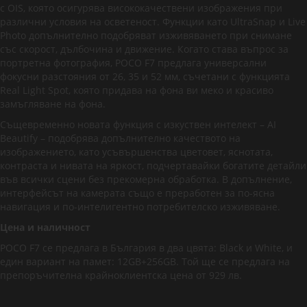
с OIS, която осигурява висококачествени изображения при
различни условия на осветеност. Функции като UltraSnap и Live
Photo допълнително подобряват изживяването при снимане
със скорост, дълбочина и движение. Когато става въпрос за
портретна фотография, POCO F7 предлага универсални
фокусни разстояния от 26, 35 и 52 мм, съчетани с функцията
Real Light Spot, която придава на фона ви меко и красиво
замъгляване на фона.
Същевременно новата функция с изкуствен интелект – AI
Beautify – подобрява допълнително качеството на
изображението, като усъвършенства цветовет, яснотата,
контраста и нивата на яркост, подчертавайки богатите детайли
във всички сцени без прекомерна обработка. В допълнение,
интерфейсът на камерата също е преработен за по-ясна
навигация и по-интелигентно потребителско изживяване.
Цена и наличност
POCO F7 се предлага в България в два цвята: Black и White, и
един вариант на памет: 12GB+256GB. Той ще се предлага на
препоръчителна крайноклиентска цена от 929 лв.