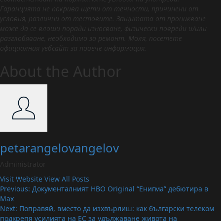
Гаранцията не покрива щети от течности, причинени от
условия, различни от тестовите. Защитата от проникване
може да се влоши поради износване, физически повреди и/или
разглобяване, необходимо за ремонт. Моля, посетете
официалния уебсайт за повече информация.
About the Author
petarangelovangelov
Administrator
Visit Website
View All Posts
Post
Previous:
Документалният HBO Original “Енигма” дебютира в
Max
navigation
Next:
Поправяй, вместо да изхвърлиш: как български телеком
подкрепя усилията на ЕС за удължаване живота на