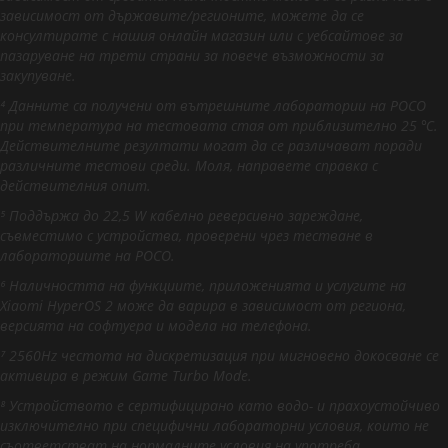
зависимост от държавите/регионите, можете да се
консултирате с нашия онлайн магазин или с уебсайтове за
пазаруване на трети страни за повече възможности за
закупуване.
⁴ Данните са получени от вътрешните лаборатории на POCO
при температура на тестовата стая от приблизително 25 ℃.
Действителните резултати могат да се различават поради
различните тестови среди. Моля, направете справка с
действителния опит.
⁵ Поддържа до 22,5 W кабелно реверсивно зареждане,
съвместимо с устройства, проверени чрез тестване в
лабораториите на POCO.
⁶ Наличността на функциите, приложенията и услугите на
Xiaomi HyperOS 2 може да варира в зависимост от региона,
версията на софтуера и модела на телефона.
⁷ 2560Hz честота на дискретизация при мигновено докосване се
активира в режим Game Turbo Mode.
⁸ Устройството е сертифицирано като водо- и прахоустойчиво
изключително при специфични лабораторни условия, които не
съответстват на нормалните условия на употреба.