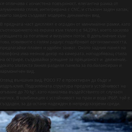
се отличава с изчистена повърхност, елегантна рамка от
алуминиева сплав, интегрирана с CNC, и стъклен заден капак,
които заедно създават модерен, динамичен вид.
В предната част дисплеят е ограден от минимални рамки, като
съотношението на екрана към тялото е 94,23%², което засилва
усещането за потапяне и визуален поток. В допълнение към
това, извивките с голям радиус подобряват ергономичността,
предлагайки плавен и удобен захват. Около задния панел на
телефона има неонов декор на камерата, наподобяващ стила
на острире, създавайки усещане за прецизност и движение,
докато златиста линия разделя панела за по-балансиран и
хармоничен вид.
Отвъд външния вид, POCO F7 е проектиран да бъде и
издръжлив. Подсилената структура предлага устойчивост на
огъване до 70 kg², като намалява въздействието от случаен
натиск. В комбинация с устойчивост на прах и вода IP68⁸, той е
създаден, за да остане надежден в непредсказуеми среди.