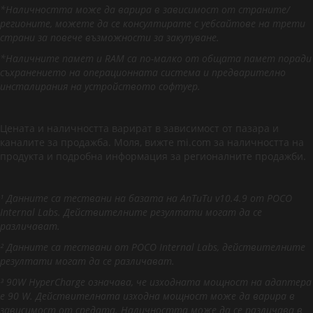
*Наличността може да варира в зависимост от страните/
регионите, можете да се консултирате с уебсайтове на трети
страни за повече възможности за закупуване.
*Наличните памет и RAM са по-малко от общата памет поради
съхранението на операционната система и предварително
инсталирания на устройството софтуер.
Цената и наличността варират в зависимост от пазара и
каналите за продажба. Моля, вижте mi.com за наличността на
продукта и подробна информация за регионалните продажби.
¹ Данните са тествани на базата на AnTuTu v10.4.9 от POCO
Internal Labs. Действителните резултати могат да се
различават.
² Данните са тествани от POCO Internal Labs, действителните
резултати могат да се различават.
³ 90W HyperCharge означава, че изходната мощност на адаптера
е 90 W. Действителната изходна мощност може да варира в
зависимост от средата. Наличността може да се различава в