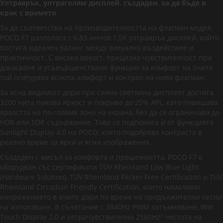
Ултраярък, ултраголям дисплей, създаден, за да бъде в
крак с времето
За да съответства на производителността на флагман модел,
POCO F7 разполага с 6,83-инчов 1,5K ултраярък дисплей, който
постига идеален баланс между визуално въздействие и
практичност. С висока яркост, прецизна чувствителност при
докосване и усъвършенствани функции за комфорт на очите
той осигурява яснота, комфорт и контрол на ниво флагман.
За ясна видимост дори при силна светлина дисплеят достига
3200 нита пикова яркост и покрива до 25% APL, като повишава
яркостта на по-голяма зона на екрана, без да се ограничава до
HDR или SDR съдържание. Това се подпомага и от функцията
Sunlight Display 4.0 на POCO, която подобрява контраста в
реално време за ярки и ясни изображения.
Създаден с мисъл за комфорта и прецизността, POCO F7 е
оборудван със сертификати TÜV Rheinland Low Blue Light
(Hardware Solution), TÜV Rheinland Flicker Free Certification и TÜV
Rheinland Circadian Friendly Certification, които намаляват
напрежението в очите дори по време на продължителни сесии
на използване. В съчетание с 3840Hz PWM затъмняване, Wet
Touch Display 2.0 и ултрачувствителна 2560Hz⁷ честота на