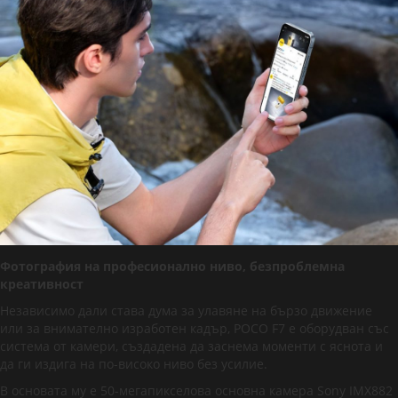
Фотография на професионално ниво, безпроблемна
креативност
Независимо дали става дума за улавяне на бързо движение
или за внимателно изработен кадър, POCO F7 е оборудван със
система от камери, създадена да заснема моменти с яснота и
да ги издига на по-високо ниво без усилие.
В основата му е 50-мегапикселова основна камера Sony IMX882