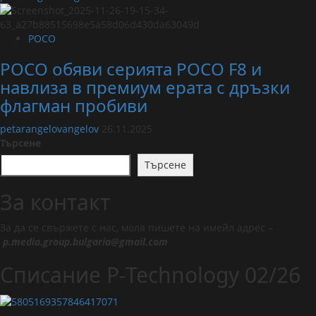
POCO
POCO обяви серията POCO F8 и
навлиза в премиум ерата с дръзки
флагман пробиви
petarangelovangelov
26.11.2025
Търсене
Търсене
За контакт
За да се свържете с нас, моля пишете на имейл адрес –
p.media.group.bulgaria@gmail.com
Списание P-Technology 02/26