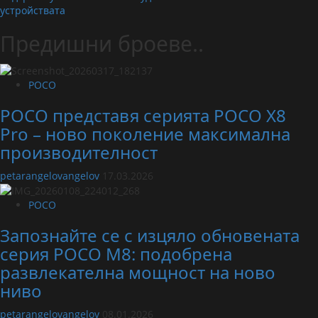
устройствата
Предишни броеве..
POCO
POCO представя серията POCO X8
Pro – ново поколение максимална
производителност
petarangelovangelov
17.03.2026
POCO
Запознайте се с изцяло обновената
серия POCO M8: подобрена
развлекателна мощност на ново
ниво
petarangelovangelov
08.01.2026