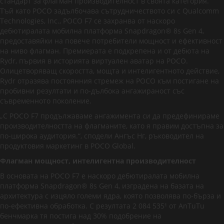
стандарт за флагман производителност в своята категория.
Тъй като POCO задълбочава сътрудничеството си с Qualcomm
Technologies, Inc., POCO F7 се захранва от наскоро
дебютиралата мобилна платформа Snapdragon®️ 8s Gen 4,
предоставяйки на повече потребители мощност и ефективност
на ниво флагман. Премиерата е подкрепена и от дебюта на
Rydr, първия в историята виртуален аватар на POCO.
Олицетворяващ скоростта, мощта и интелигентното действие,
Rydr отразява постоянния стремеж на POCO към постигане на
пробивни резултати и по-дълбока ангажираност със
съвременното поколение.
„С POCO F7 продължаваме ангажимента си да предефинираме
производителността на флагманите, като я правим достъпна за
по-широка аудитория.“, сподели Ангъс Нг, ръководител на
продуктовия маркетинг в POCO Global.
Флагман мощност, интелигентна производителност
В основата на POCO F7 е наскоро дебютиралата мобилна
платформа Snapdragon®️ 8s Gen 4, изградена на базата на
архитектура с изцяло големи ядра, която позволява по-бърза и
по-ефективна обработка. С резултата 2 084 535¹ от AnTuTu
бенчмарка тя постига над 30% подобрение на