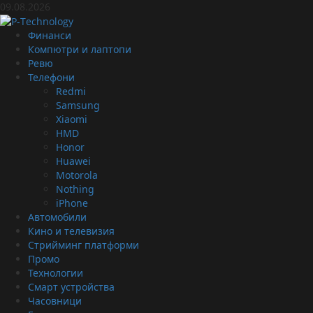
Skip
09.08.2026
to
content
Primary
Финанси
Menu
Компютри и лаптопи
Ревю
Телефони
Redmi
Samsung
Xiaomi
HMD
Honor
Huawei
Motorola
Nothing
iPhone
Автомобили
Кино и телевизия
Стрийминг платформи
Промо
Технологии
Смарт устройства
Часовници