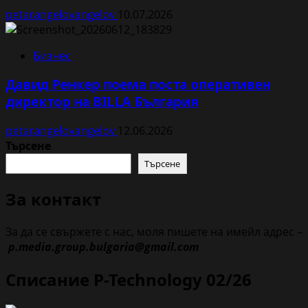
petarangelovangelov
10.07.2026
Бизнес
Давид Ренкер поема поста оперативен
директор на BILLA България
petarangelovangelov
12.06.2026
Търсене
Търсене
За контакт
За да се свържете с нас, моля пишете на имейл адрес –
p.media.group.bulgaria@gmail.com
Списание P-Technology 02/26