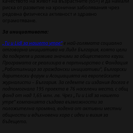
качеството на живот на възрастните (65+) и да намали
риска от развитие на хронични заболявания чрез
редовна физическа активност и здравно
ограмотяване.
За инициативата:
„Ти и Lidl за нашето утре“
е най-голямата социално
отговорна инициатива на Лидл България, която цели
да подкрепя и развива значими за обществото каузи.
Програмата се реализира в партньорство с Фондация
„Работилница за граждански инициативи“, Български
дарителски форум и Асоциацията на европейските
журналисти – България. За седемте си издания досега е
подпомогнала 195 проекта в 76 населени места, с общ
фонд от над 1,65 млн. лв. Чрез „Ти и Lidl за нашето
утре“ компанията създава възможности за
положителна промяна, водена от активни местни
общности и вдъхновени хора с идеи и визия за
бъдещето.