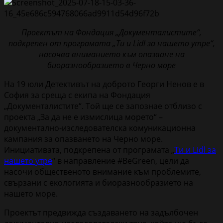
Проектът на Фондация „Документалистите“,
подкрепен от програмата „Ти и Lidl за нашето утре“,
насочва вниманието към опазване на
биоразнообразието в Черно море
На 19 юли Детективът на доброто Георги Ненов е в
София за среща с екипа на Фондация
„Документалистите“. Той ще се запознае отблизо с
проекта „За да не е измислица морето“ –
документално-изследователска комуникационна
кампания за опазването на Черно море.
Инициативата, подкрепена от програмата „
Ти и Lidl за
нашето утре
“ в направление #BeGreen, цели да
насочи общественото внимание към проблемите,
свързани с екологията и биоразнообразието на
нашето море.
Проектът предвижда създаването на задълбочен