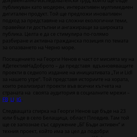
документално-изследователски труд, който ще бъде
публикуван като модерен, интерактивен мултимедиен
дигитален продукт. Той ще предложи иновативен
подход за представяне на сложни екологични теми,
правейки ги достъпни и ангажиращи за широката
публика. Целта е да се стимулира по-голямо
разбиране и активна гражданска позиция по темата
за опазването на Черно море.
Посещението на Георги Ненов е част от мисията му на
#ДетективНаДоброто – да представя вдъхновяващите
проекти в седмото издание на инициативата „Ти и Lidl
за нашето утре“. Той представя историите на хората,
които реализират проекти във всички кътчета на
страната на своята аудитория в социалните мрежи –
FB
,
LI
,
IG
.
Следващата спирка на Георги Ненов ще бъде на 23
юли бъде в село Белащица, област Пловдив. Там той
ще се запознае със сдружение „БГ Бъди активен“ и
техния проект, който има за цел да подобри