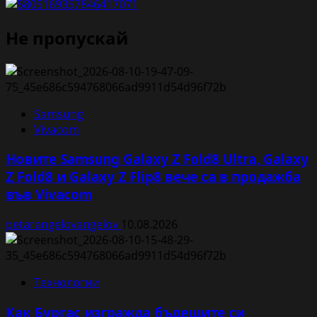
Не пропускай
Samsung
Vivacom
Новите Samsung Galaxy Z Fold8 Ultra, Galaxy
Z Fold8 и Galaxy Z Flip8 вече са в продажба
във Vivacom
petarangelovangelov
10.08.2026
Технологии
Как Бургас изгражда бъдещите си