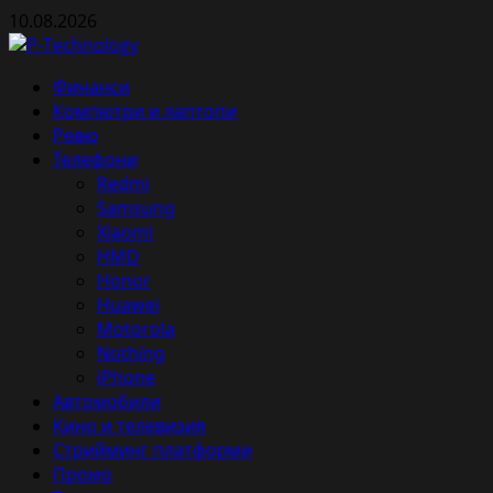
Skip
10.08.2026
to
content
Primary
Финанси
Menu
Компютри и лаптопи
Ревю
Телефони
Redmi
Samsung
Xiaomi
HMD
Honor
Huawei
Motorola
Nothing
iPhone
Автомобили
Кино и телевизия
Стрийминг платформи
Промо