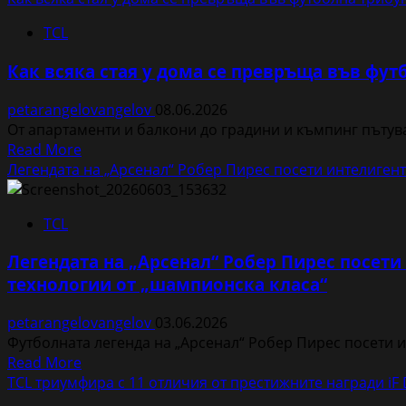
и
about
вертикални
TCL
Съветите
фризери
на
от
Как всяка стая у дома се превръща във фут
TCL
серията
за
Free
petarangelovangelov
08.06.2026
едно
Built-
От апартаменти и балкони до градини и къмпинг пътув
незабравимо
in®
Read
Read More
спортно
more
Легендата на „Арсенал“ Робер Пирес посети интелигент
лято
about
на
Как
2026
TCL
всяка
година
стая
Легендата на „Арсенал“ Робер Пирес посети 
у
технологии от „шампионска класа“
дома
се
petarangelovangelov
03.06.2026
превръща
Футболната легенда на „Арсенал“ Робер Пирес посети ин
във
Read
Read More
футболна
more
TCL триумфира с 11 отличия от престижните награди iF 
трибуна
about