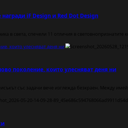
награди iF Design и Red Dot Design
ика в света, спечели 11 отличия в световнопризнатите ко
ие, които улесняват деня ни
ово поколение, които улесняват деня ни
писъкът със задачи вече изглежда безкраен. Между имейл
си