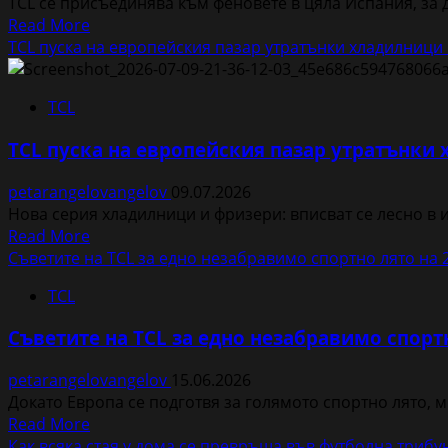
TCL се присъединява към феновете в цяла Испания, за д
Read
Read More
more
TCL пуска на европейския пазар утратънки хладилници и
about
TCL
TCL
поздравява
испанския
TCL пуска на европейския пазар утратънки 
национален
отбор
petarangelovangelov
09.07.2026
по
Нова серия хладилници и фризери: вписват се лесно в и
футбол
Read
Read More
за
more
Съветите на TCL за едно незабравимо спортно лято на 
историческата
about
победа
TCL
TCL
в
пуска
шампионата
Съветите на TCL за едно незабравимо спортн
на
европейския
petarangelovangelov
15.06.2026
пазар
Докато Европа се подготвя за голямото спортно лято, 
утратънки
Read
Read More
хладилници
more
Как всяка стая у дома се превръща във футболна трибу