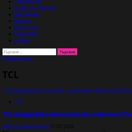
Технологии
Смарт устройства
Часовници
Гривни
Пръстени
Слушалки
realme
Търсене
за:
Подкрепи ни
TCL
TCL поздравява испанския национален отбор по футбо
TCL
TCL поздравява испанския национален отбо
petarangelovangelov
21.07.2026