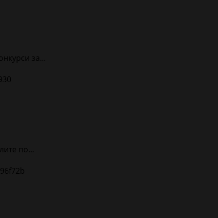
нкурси за...
ите по...