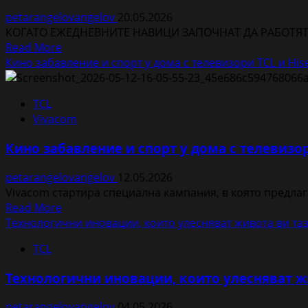
класа“
умни
Dot
petarangelovangelov
20.05.2026
помощника
Design
КОГАТО ЕЖЕДНЕВНИТЕ НАВИЦИ ЗАПОЧНАТ ДА РАБОТЯТ СРЕ
от
Read
Read More
ново
more
Кино забавление и спорт у дома с телевизори TCL и Hise
поколение,
about
които
5
улесняват
TCL
знака,
деня
Vivacom
че
ни
е
Кино забавление и спорт у дома с телевизори
време
да
petarangelovangelov
12.05.2026
смените
Vivacom стартира специална кампания, в която предла
хладилника
Read
Read More
си
more
Технологични иновации, които улесняват живота ви та
about
TCL
Кино
забавление
Технологични иновации, които улесняват ж
и
спорт
petarangelovangelov
04.05.2026