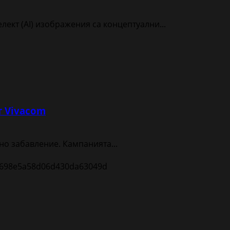
т (AI) изображения са концептуални...
т Vivacom
но забавление. Кампанията...