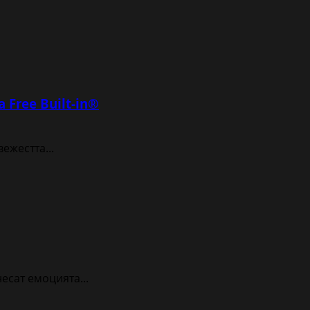
Free Built-in®
ежестта...
есат емоцията...