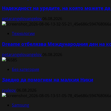
Надеждност на уредите, на която можете да
petarangelovangelov
06.08.2026
Технологии
Dreame отбелязва Международния ден на ко
petarangelovangelov
06.08.2026
Без категория
Заедно да помогнем на малкия Ники
rvaleov
06.08.2026
Samsung