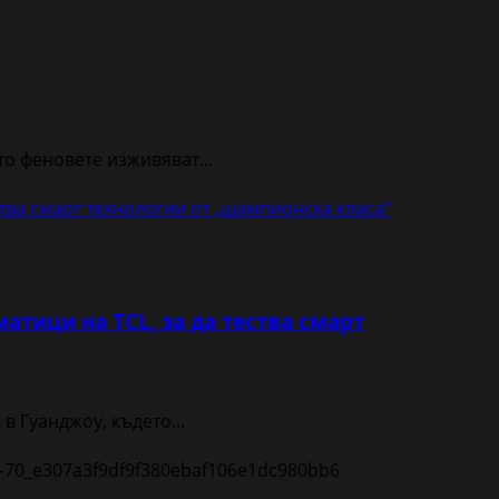
о феновете изживяват...
ства смарт технологии от „шампионска класа“
атици на TCL, за да тества смарт
в Гуанджоу, където...