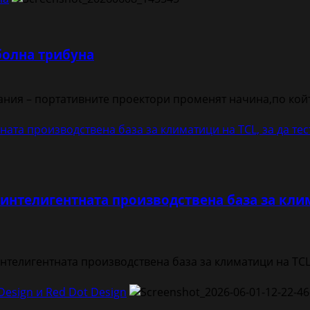
болна трибуна
ания – портативните проектори променят начина,по койт
ната производствена база за климатици на TCL, за да те
интелигентната производствена база за клим
телигентната производствена база за климатици на TCL 
Design и Red Dot Design