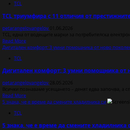
TCL
Легендата
на
TCL триумфира с 11 отличия от престижните 
„Арсенал“
Робер
petarangelovangelov
01.06.2026
Пирес
TCL, една от водещите марки за потребителска електрон
посети
Read
Read More
интелигентната
more
Дигитален комфорт: 3 умни помощника от ново поколен
производствена
about
база
TCL
TCL
за
триумфира
климатици
Дигитален комфорт: 3 умни помощника от н
с
на
11
TCL,
petarangelovangelov
28.05.2026
отличия
за
Всички познаваме усещането – денят едва започва, а с
от
да
Read
Read More
престижните
тества
more
5 знака, че е време да смените хладилника си
награди
смарт
about
iF
TCL
технологии
Дигитален
Design
от
комфорт:
и
5 знака, че е време да смените хладилника 
„шампионска
3
Red