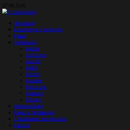
Skip
07.08.2026
to
content
Primary
Финанси
Menu
Компютри и лаптопи
Ревю
Телефони
Redmi
Samsung
Xiaomi
HMD
Honor
Huawei
Motorola
Nothing
iPhone
Автомобили
Кино и телевизия
Стрийминг платформи
Промо