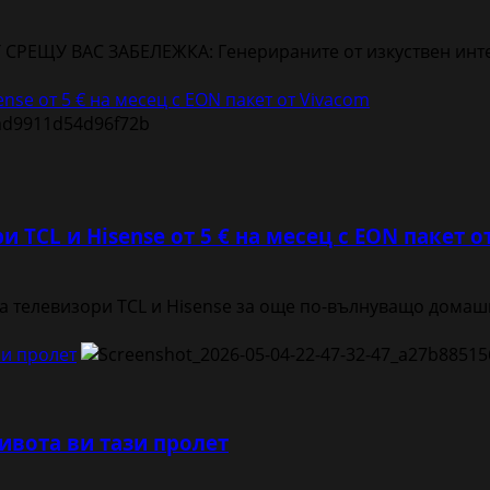
ЩУ ВАС ЗАБЕЛЕЖКА: Генерираните от изкуствен интелек
nse от 5 € на месец с EON пакет от Vivacom
 TCL и Hisense от 5 € на месец с EON пакет о
га телевизори TCL и Hisense за още по-вълнуващо домаш
зи пролет
ивота ви тази пролет