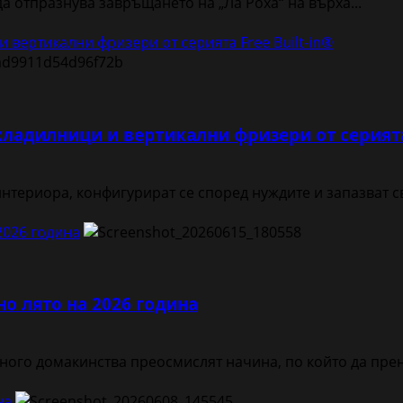
а отпразнува завръщането на „Ла Роха“ на върха...
 вертикални фризери от серията Free Built-in®
хладилници и вертикални фризери от серията 
нтериора, конфигурират се според нуждите и запазват св
2026 година
о лято на 2026 година
много домакинства преосмислят начина, по който да прен
на