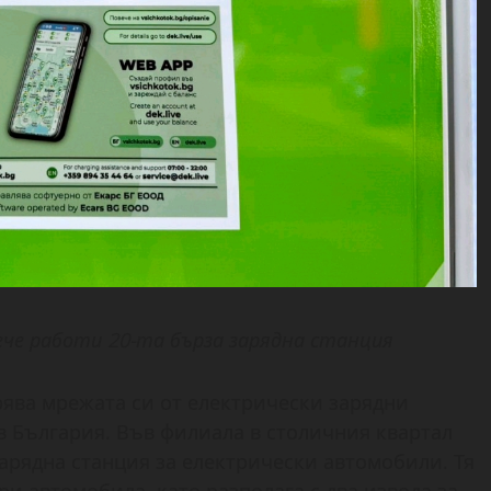
вече работи 20-та бърза зарядна станция
ява мрежата си от електрически зарядни
в България. Във филиала в столичния квартал
зарядна станция за електрически автомобили. Тя