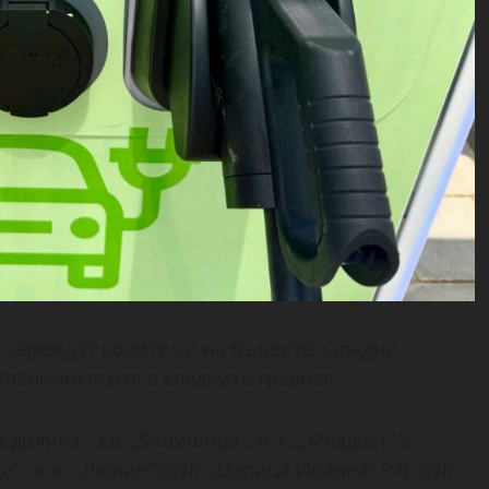
 зареждат колите си на бързите зарядни
ипермаркетите в следните градове:
а долина“, кв. „Банишора“, ж.к. „Младост“ 4 –
, ж.к. „Люлин“ (бул. „Царица Йоанна“ 97), бул.