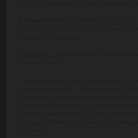
„Д-р Г. М. Димитров“ 12 и кв. „Крива река“, 
В Стара Загора
– кв. „Бедечка“, Бургас – кв
Велико Търново, Русе – бул. „Липник“ 8, До
Сандански и Кърджали.
Зареждането става само чрез сканиране на
плащане с карта.
Разположените на ключови локации в стра
на електромобилите. Така компанията зап
станциите – да подпомагат електромобилно
оборудва свои обекти със станции за елек
000 лева е инвестицията за всяка електриче
изградена и безплатна станция за зарежда
тротинетки.