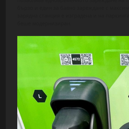
позволява едновременното зареждане на тр
бързо и един за бавно зареждане с максим
зарядна станция е изградена и на паркинг
беше модернизиран.