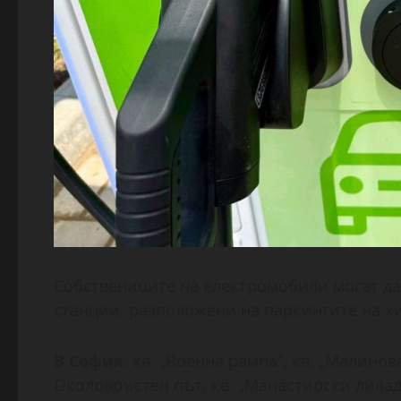
Собствениците на електромобили могат да
станции, разположени на паркингите на х
В София
: кв. „Военна рампа“, кв. „Малинов
Околовръстен път, кв. „Манастирски ливади“