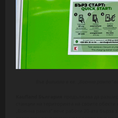
Във филиала в кв. „Военна рампа“ 
Kaufland България
продължава да разшир
станции на територията на своите обекти 
„Военна рампа“ вече работи 20-ата бърза 