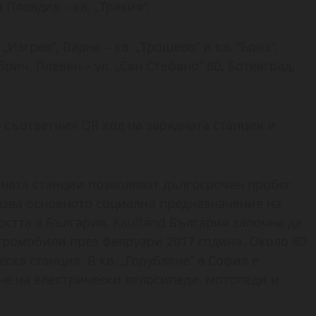
в Пловдив – кв. „Тракия“,
. „Изгрев“, Варна – кв. „Трошево“ и кв. “Бриз“,
брич, Плевен – ул. „Сан Стефано“ 80, Ботевград,
 съответния QR код на зарядната станция и
ната станции позволяват дългосрочен пробег
азва основното социално предназначение на
стта в България. Kaufland България започна да
тромобили през февруари 2017 година. Около 80
ска станция. В кв. „Горубляне“ в София е
не на електрически велосипеди, мотопеди и