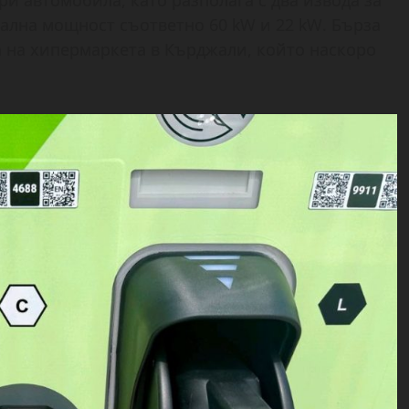
и автомобила, като разполага с два извода за
ална мощност съответно 60 kW и 22 kW. Бърза
а на хипермаркета в Кърджали, който наскоро