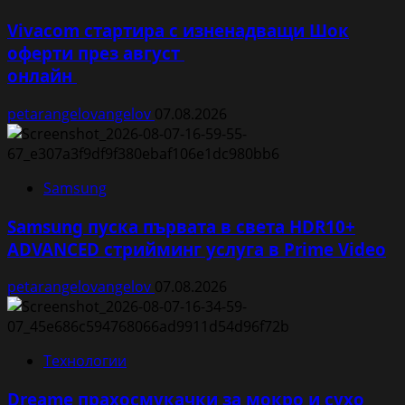
Vivacom стартира с изненадващи Шок
оферти през август
онлайн
petarangelovangelov
07.08.2026
Samsung
Samsung пуска първата в света HDR10+
ADVANCED стрийминг услуга в Prime Video
petarangelovangelov
07.08.2026
Технологии
Dreame прахосмукачки за мокро и сухо