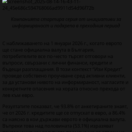
Компанията стартира серия от инициативи за
информираност и подкрепа в преходния период
С наближаването на 1 януари 2026 г., когато еврото
ще стане официална валута в България,
потребителите все по-често търсят отговори на
въпроси, свързани с лични финанси, кредити и
бъдещи разплащания. В този контекст “Изи Кредит”
проведе собствено проучване сред активни клиенти,
за да установи нивото на информираност, нагласите и
конкретните опасения на хората относно прехода от
лев към евро.
Резултатите показват, че 93.8% от анкетираните знаят,
че от 2026 г. кредитите ще се отпускат в евро, а 86.4%
са наясно в кои държави еврото е официална валута.
Въпреки това над половината (53.1%) изразяват