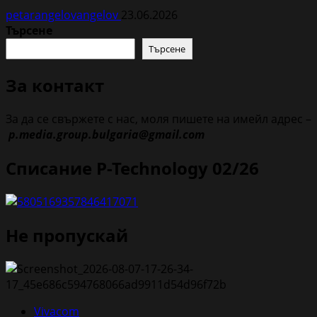
petarangelovangelov
23.06.2026
Търсене
Търсене
За контакт
За да се свържете с нас, моля пишете на имейл адрес –
p.media.group.bulgaria@gmail.com
Списание P-Technology 02/26
Не пропускай
Vivacom