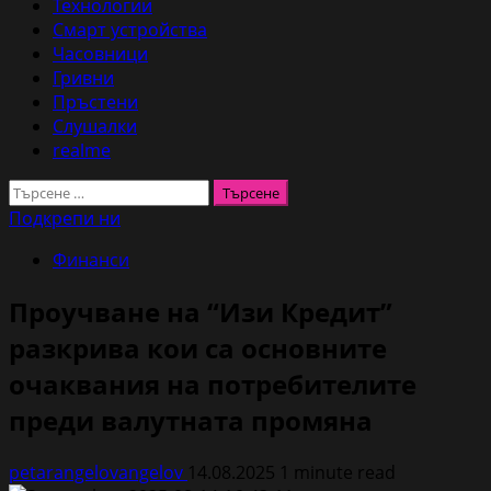
Технологии
Смарт устройства
Часовници
Гривни
Пръстени
Слушалки
realme
Търсене
за:
Подкрепи ни
Финанси
Проучване на “Изи Кредит”
разкрива кои са основните
очаквания на потребителите
преди валутната промяна
petarangelovangelov
14.08.2025
1 minute read