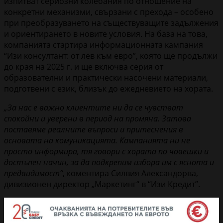
изпитват сериозни колебания по отношение на
конкретни механизми, свързани с прехода – особено
при преобразуването на съществуващите задължения
и ориентирането в новите условия. На база на това,
компанията стартира информационната кампания
“Изи консултант: от лев към евро”, която ще продължи
до края на 2025 г. и ще включва серия от
образователни и практически насочени материали,
подготвени с език, близък до ежедневието на хората.
„За нас е важно клиентите ни да се чувстват
спокойни и уверени в период на промяна. Затова
поставяме реалните въпроси и притеснения в
основата на комуникацията. Кампанията ни не
просто информира, тя говори с хората по човешки и
достъпен начин, за да подкрепим избора им с яснота и
предвидимост“
, коментира Силвия Александорва,
дивизионен директор „Маркетинг“ в “Изи Кредит”.