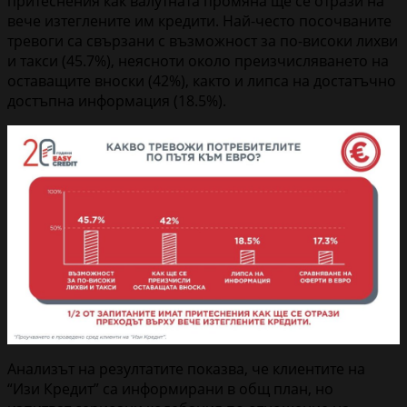
притеснения как валутната промяна ще се отрази на
вече изтеглените им кредити. Най-често посочваните
тревоги са свързани с възможност за по-високи лихви
и такси (45.7%), неясноти около преизчисляването на
оставащите вноски (42%), както и липса на достатъчно
достъпна информация (18.5%).
Анализът на резултатите показва, че клиентите на
“Изи Кредит” са информирани в общ план, но