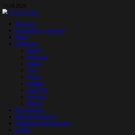
Skip
10.08.2026
to
content
Primary
Финанси
Menu
Компютри и лаптопи
Ревю
Телефони
Redmi
Samsung
Xiaomi
HMD
Honor
Huawei
Motorola
Nothing
iPhone
Автомобили
Кино и телевизия
Стрийминг платформи
Промо