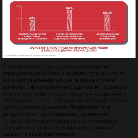
Комуникацията обхваща социалните мрежи,
корпоративния уебсайт и медиите, като акцентите
включват разяснения как ще се преизчисляват
заемите по фиксирания курс, ще има ли промяна в
лихвите и сроковете, какво представлява двойното
обозначаване на цените и как ще изглеждат новите
разплащателни документи. Предвиждат се и
допълнителни теми, свързани с правата на
потребителите, разпознаването на некоректни
практики и стъпките за планиране на личните
финанси в преходния период.