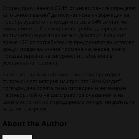
Според проучването 65.4% от анкетираните определят
като „много важно“ да получат ясна информация за
преобразуването на кредитите си, а 84% смятат, че
компаниите за бързи кредити трябва да предложат
допълнителни разяснения и съдействие. В същото
време 42% от потребителите предпочитат да изтеглят
кредит преди валутната промяна – в левове, което
показва търсене на сигурност и стабилност в
условията на промяна.
В един от най-важните икономически преходи в
съвременната история на страната “Изи Кредит”
потвърждава ролята си на отговорен и ангажиран
партньор, който не само разбира очакванията на
своите клиенти, но и предприема конкретни действия,
за да ги подкрепи.
About the Author