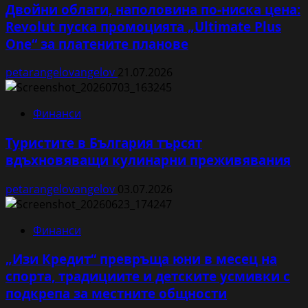
Двойни облаги, наполовина по-ниска цена:
Revolut пуска промоцията „Ultimate Plus
One“ за платените планове
petarangelovangelov
21.07.2026
Финанси
Туристите в България търсят
вдъхновяващи кулинарни преживявания
petarangelovangelov
03.07.2026
Финанси
„Изи Кредит“ превръща юни в месец на
спорта, традициите и детските усмивки с
подкрепа за местните общности