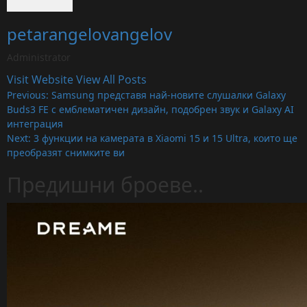
petarangelovangelov
Administrator
Visit Website
View All Posts
Post
Previous:
Samsung представя най-новите слушалки Galaxy
Buds3 FE с емблематичен дизайн, подобрен звук и Galaxy AI
navigation
интеграция
Next:
3 функции на камерата в Xiaomi 15 и 15 Ultra, които ще
преобразят снимките ви
Предишни броеве..