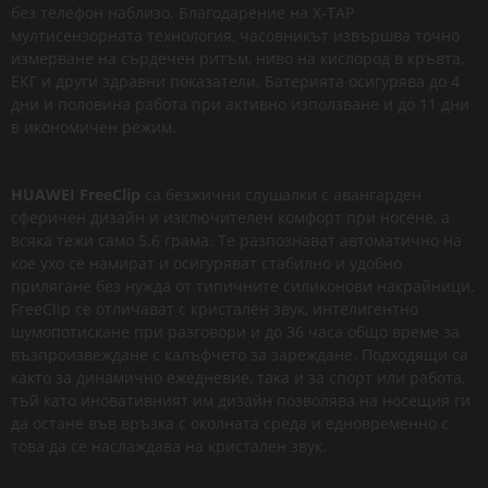
без телефон наблизо. Благодарение на X-TAP
мултисензорната технология, часовникът извършва точно
измерване на сърдечен ритъм, ниво на кислород в кръвта,
ЕКГ и други здравни показатели. Батерията осигурява до 4
дни и половина работа при активно използване и до 11 дни
в икономичен режим.
HUAWEI FreeClip
са безжични слушалки с авангарден
сферичен дизайн и изключителен комфорт при носене, а
всяка тежи само 5.6 грама. Те разпознават автоматично на
кое ухо се намират и осигуряват стабилно и удобно
прилягане без нужда от типичните силиконови накрайници.
FreeClip се отличават с кристален звук, интелигентно
шумопотискане при разговори и до 36 часа общо време за
възпроизвеждане с калъфчето за зареждане. Подходящи са
както за динамично ежедневие, така и за спорт или работа,
тъй като иновативният им дизайн позволява на носещия ги
да остане във връзка с околната среда и едновременно с
това да се наслаждава на кристален звук.