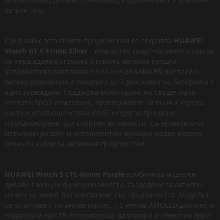
за фин лукс.
Сред най-елегантните предложения се откроява
HUAWEI
Watch GT 4 41mm Silver
– компактен смартчасовник с корпус
от неръждаема стомана и стилна метална каишка.
Устройството разполага с 1,32-инчов AMOLED дисплей с
висока резолюция и предлага до 7 дни живот на батерията с
едно зареждане. Поддържа мониторинг на сърдечната
честота, SpO2 измерване, проследяване на съня и стреса,
както и усъвършенстван GNSS модул за прецизно
позициониране при спортни активности. Съчетанието от
изтънчен дизайн и интелигентни функции прави модела
отличен избор за активния градски стил.
HUAWEI Watch 5 LTE 46mm Purple
комбинира модерен
дизайн с мощни функционалности, създадени за активен
начин на живот без компромис със свързаността. Моделът
се отличава с титаниев корпус, 1,5-инчов AMOLED дисплей и
поддръжка на LTE, позволяваща разговори и известия дори