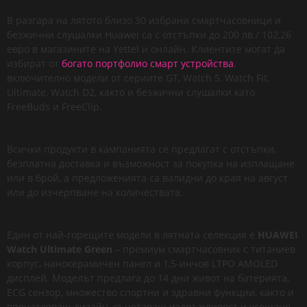
В разгара на лятото близо 30 избрани смартчасовници и
безжични слушалки Huawei са с отстъпки до 200 лв./ 102,26
евро в магазините на Yettel и онлайн. Клиентите могат да
избират от
богато портфолио смарт устройства
,
включително модели от сериите GT, Watch 5, Watch Fit,
Ultimate, Watch D2, както и безжични слушалки като
FreeBuds и FreeClip.
Всички продукти в кампанията се предлагат с отстъпки,
безплатна доставка и възможност за покупка на изплащане
или в брой, а предложенията са валидни до края на август
или до изчерпване на количествата.
Един от най-горещите модели в лятната селекция е
HUAWEI
Watch Ultimate Green
– премиум смартчасовник с титаниев
корпус, нанокерамичен панел и 1,5-инчов LTPO AMOLED
дисплей. Моделът предлага до 14 дни живот на батерията,
ECG сензор, множество спортни и здравни функции, както и
впечатляващ дизайн, съчетаващ издръжливост и усещане