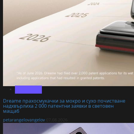
Технологии
Dreame прахосмукачки за мокро и сухо почистване
надхвърлиха 2 000 патентни заявки в световен
мащаб
petarangelovangelov
07.08.2026