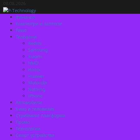
Skip
08.08.2026
to
content
Primary
Финанси
Menu
Компютри и лаптопи
Ревю
Телефони
Redmi
Samsung
Xiaomi
HMD
Honor
Huawei
Motorola
Nothing
iPhone
Автомобили
Кино и телевизия
Стрийминг платформи
Промо
Технологии
Смарт устройства