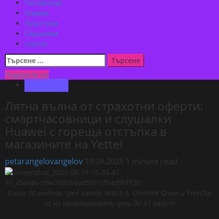
Часовници
Гривни
Пръстени
Слушалки
realme
Търсене
за:
Подкрепи ни
Технологии
Лятна вълна от страхотни оферти:
смартчасовници и слушалки
Huawei с гореща отстъпка в
магазините на Yettel
petarangelovangelov
19.08.2025
1 minute read
Близо 30 модела, сред които Watch 5,
Ultimate Green и FreeClip
са на промоционални цени до 31 август