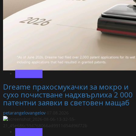
Технологии
Dreame прахосмукачки за мокро и
сухо почистване надхвърлиха 2 000
патентни заявки в световен мащаб
petarangelovangelov
07.08.2026
Технологии