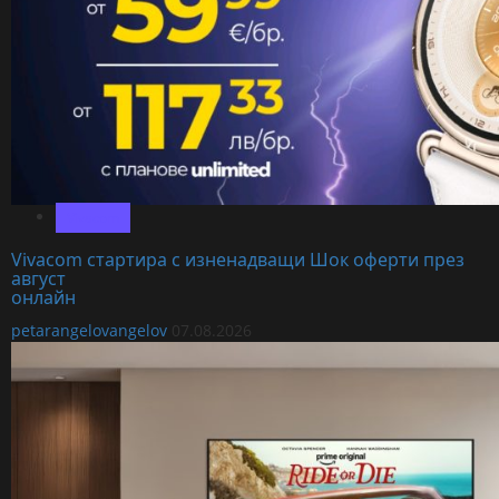
Vivacom
Vivacom стартира с изненадващи Шок оферти през
август
онлайн
petarangelovangelov
07.08.2026