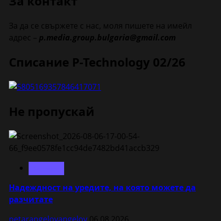
За контакт
За да се свържете с нас, моля пишете на имейл
адрес –
p.media.group.bulgaria@gmail.com
Списание P-Technology 02/26
Не пропускай
Samsung
Надеждност на уредите, на която можете да
разчитате
petarangelovangelov
06.08.2026