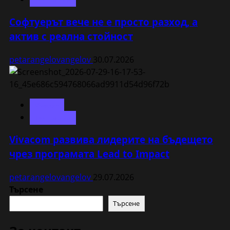
Софтуерът вече не е просто разход, а
актив с реална стойност
petarangelovangelov
30.07.2026
Vivacom
Технологии
Vivacom развива лидерите на бъдещето
чрез програмата Lead to Impact
petarangelovangelov
29.07.2026
Търсене
Търсене