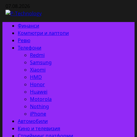
Skip
07.08.2026
to
content
Primary
Финанси
Menu
Компютри и лаптопи
Ревю
Телефони
Redmi
Samsung
Xiaomi
HMD
Honor
Huawei
Motorola
Nothing
iPhone
Автомобили
Кино и телевизия
Стрийминг платформи