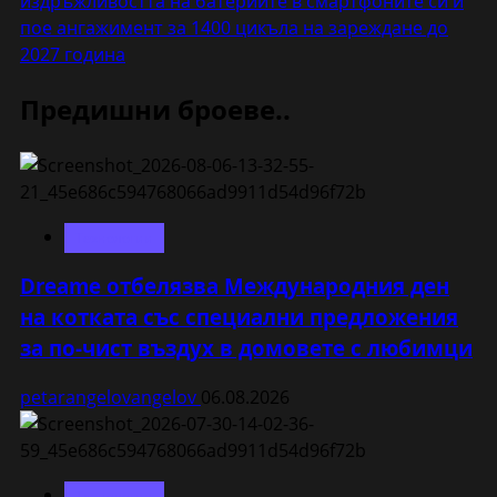
издръжливостта на батериите в смартфоните си и
пое ангажимент за 1400 цикъла на зареждане до
2027 година
Предишни броеве..
Технологии
Dreame отбелязва Международния ден
на котката със специални предложения
за по-чист въздух в домовете с любимци
petarangelovangelov
06.08.2026
Технологии