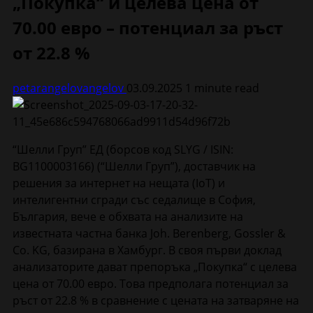
„Покупка“ и целева цена от
70.00 евро – потенциал за ръст
от 22.8 %
petarangelovangelov
03.09.2025
1 minute read
“Шелли Груп” ЕД (борсов код SLYG / ISIN:
BG1100003166) (“Шелли Груп”), доставчик на
решения за интернет на нещата (IoT) и
интелигентни сгради със седалище в София,
България, вече е обхвата на анализите на
известната частна банка Joh. Berenberg, Gossler &
Co. KG, базирана в Хамбург. В своя първи доклад
анализаторите дават препоръка „Покупка“ с целева
цена от 70.00 евро. Това предполага потенциал за
ръст от 22.8 % в сравнение с цената на затваряне на