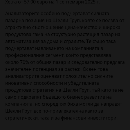
Xetra от 57.00 евро на 1 септември 2025 г.
Анализаторите особено подчертават силната
пазарна позиция на Шелли Груп, която се ползва от
атрактивно съотношение цена-качество и широка
продуктова гама на структурно растящия пазар на
автоматизация за дома и сградите. Те също така
подчертават навлизането на компанията в
професионалния сегмент, който представлява
около 70% от общия пазар и следователно предлага
значителен потенциал за растеж. Освен това
анализаторите оценяват положително силните
иновативни способности и убедителната
продуктова стратегия на Шелли Груп, тъй като те не
само подкрепят бъдещото бизнес развитие на
компанията, но според тях биха могли да направят
Шелли Груп все по-привлекателна както за
стратегически, така и за финансови инвеститори.