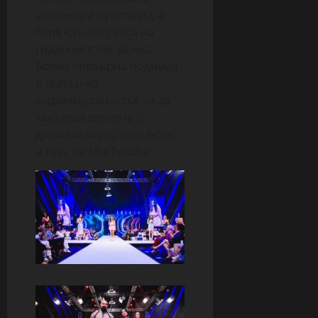
интимна и чувствена, а
Blink вдъхна пулса на
градския стил. Донка
Боева превърна подиума
в театър на
индивидуалността, за да
завърши вечерта с
драматичното изящество
и лукс на Mia Touche.