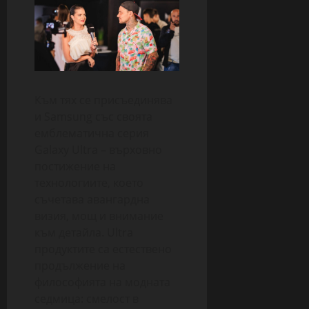
Към тях се присъединява
и Samsung със своята
емблематична серия
Galaxy Ultra – върховно
постижение на
технологиите, което
съчетава авангардна
визия, мощ и внимание
към детайла. Ultra
продуктите са естествено
продължение на
философията на модната
седмица: смелост в