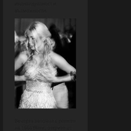
индивидуалност и
възможности.
Вечерта започна с ревюто
на 1664 Blanc, открито от