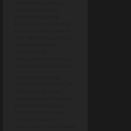
инфлуенсър сцената,
които бяха спазили
изискания дрескод.
Атмосферата в залата бе
като на червен килим в
Кан – всяко лице и всяка
визия подсилваха
усещането за
принадлежност към едно
изключително общество.
Големите имена зад
CodeFashion RUNWAY AW
25/26 са не по-малко
впечатляващи от самите
колекции на подиума.
Генерален спонсор за
поредна година е
френският луксозен бранд