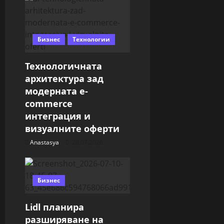
a
t
Бизнес
Технологии
i
Технологичната
o
архитектура зад
n
модерната e-
commerce
интеграция и
визуалните оферти
Anastasya
28.07.2026
Бизнес
Lidl планира
разширяване на