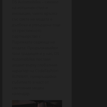
DS Automobiles – символ
на изтънчен стил и
иновация, чиято връзка
със света на модата е
дълбока и утвърдена още
от престижното
партньорство с
Парижката седмица на
модата. Продължавайки
тази традиция и у нас, DS
Automobiles поставя
акцент върху глобалния
характер на CodeFashion
RUNWAY, превръщайки
събитието в част от
световния моден
календар.