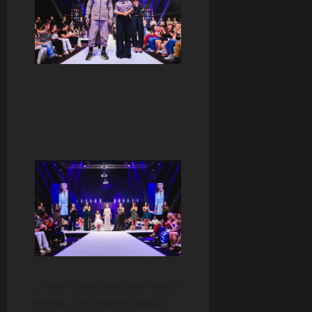
„Това, което видяхме тази
вечер, е не просто мода.