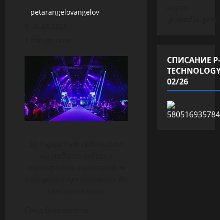
адрес –
petarangelovangelov
p.media.grou
26.09.2025
1 minute read
СПИСАНИЕ P
TECHNOLOG
02/26
За първи път седмицата
на модата издигна
хореография, сценография
и визуално преживяване до
световно ниво
След бляскавото