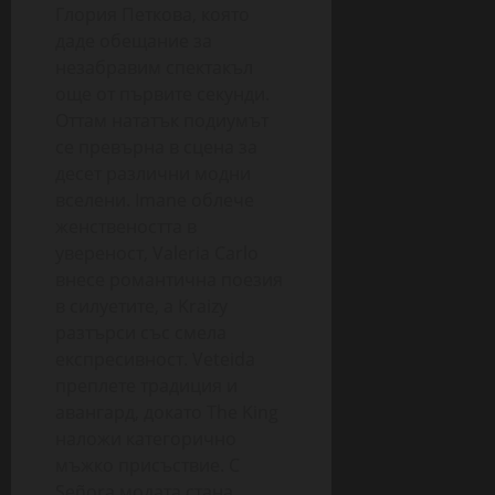
Глория Петкова, която
даде обещание за
незабравим спектакъл
още от първите секунди.
Оттам нататък подиумът
се превърна в сцена за
десет различни модни
вселени. Imane облече
женствеността в
увереност, Valeria Carlo
внесе романтична поезия
в силуетите, а Kraizy
разтърси със смела
експресивност. Veteida
преплете традиция и
авангард, докато The King
наложи категорично
мъжко присъствие. С
Señora модата стана