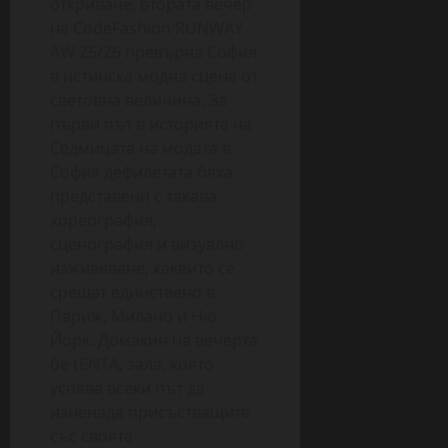
откриване, втората вечер
на CodeFashion RUNWAY
AW 25/26 превърна София
в истинска модна сцена от
световна величина. За
първи път в историята на
Седмицата на модата в
София дефилетата бяха
представени с такава
хореография,
сценография и визуално
изживяване, каквито се
срещат единствено в
Париж, Милано и Ню
Йорк. Домакин на вечерта
бе tENTA, зала, която
успява всеки път да
изненада присъстващите
със своята