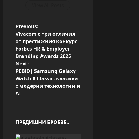
View All Posts
P
Previous:
Vivacom с три отличия
o
от престижния конкурс
Forbes HR & Employer
s
Branding Awards 2025
Next:
t
РЕВЮ| Samsung Galaxy
n
Watch 8 Classic: класика
с модерни технологии и
a
AI
v
i
ПРЕДИШНИ БРОЕВЕ..
g