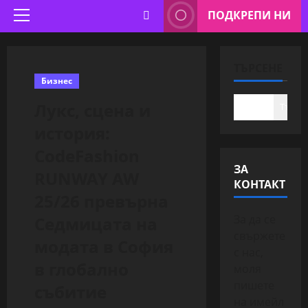
ПОДКРЕПИ НИ
Primary
Menu
ТЪРСЕНЕ
Бизнес
Лукс, сцена и
Търсе
история:
CodeFashion
ЗА
RUNWAY AW
КОНТАКТ
25/26 превърна
За да се
Седмицата на
свържете
модата в София
с нас,
в глобално
моля
пишете
събитие
на имейл