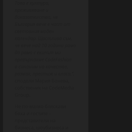
Това е култура,
преживяване и
доказателство, че
България вече е част от
световния моден
календар. Щастлива съм,
че вече над 10 години рамо
до рамо с екипът ми
превърнахме CodeFashion
в синоним на качество,
размах, престиж и класа.“,
сподели Мария Бонева,
собственик на CodeMedia
Group.
Не по-малко бляскави
бяха и гостите –
представители на
бизнеса, шоубизнеса и