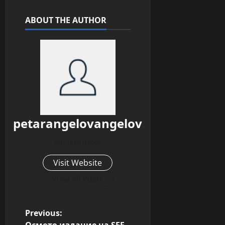
ABOUT THE AUTHOR
petarangelovangelov
Administrator
Visit Website
View All Posts
P
Previous: