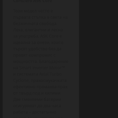
CordZero A9K
Core
Този модел често е
първата стъпка в света на
безжичната свобода.
Лека, елегантни и лесна
за употреба, A9K Core е
идеална за онези, които
търсят удобство без да
правят компромис с
мощността. Благодарение
на Smart Inverter Motor™
и системата Axial Turbo
Cyclone, прахосмукачката
ефективно премахва прах
от твърд под и килими.
Две сменяеми батерии
осигуряват до два часа
работа – достатъчно