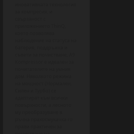
иновативната технология
за компресия, и
свързаност с
приложението ThinQ,
което позволява
наблюдение на статуса на
батерия, поддръжка и
съвети за почистване, A9
Kompressor е идеален за
почитателите на умния
дом. Няколкото режима
на мощност (Нормален,
Силен и Турбо) се
адаптират към всички
повърхности, а лесното
му преобразуване в
ръчна прахосмукачка го
прави практичен за
почистване на