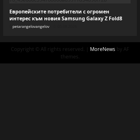
Европейските потребители с огромен
интерес към новия Samsung Galaxy Z Fold8
petarangelovangelov
05.08.2026
Copyright © All rights reserved.
|
MoreNews
by AF
themes.