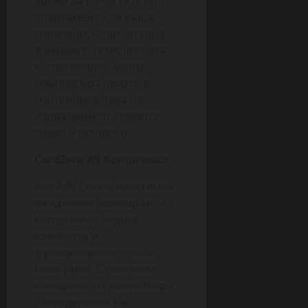
време да изчистите цял
апартамент или къща
спокойно. Отличителна
функция е технологията
Kompressor™, която
компресира прахта в
контейнера, така че
изпразването става по-
рядко и по-лесно.
CordZero A9
Kompressor
Ако A9K Core е практичен
ежедневен помощник, A9
Kompressor издига
комфорта и
функционалността на
ново ниво. С по-голям
капацитет на контейнера,
благодарение на