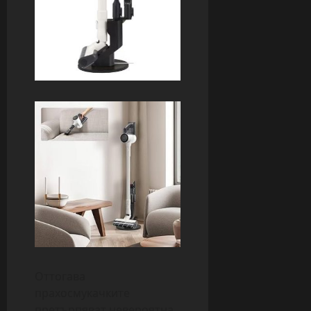
Оттогава
прахосмукачките
претърпяват невероятна