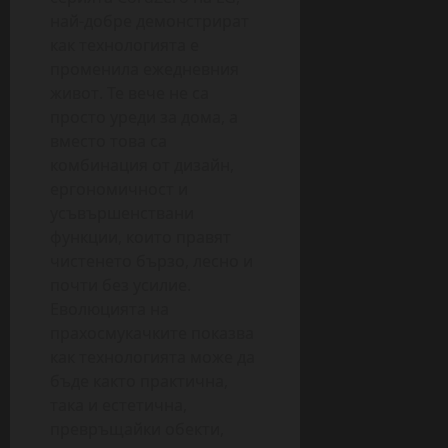
най-добре демонстрират
как технологията е
променила ежедневния
живот. Те вече не са
просто уреди за дома, а
вместо това са
комбинация от дизайн,
ергономичност и
усъвършенствани
функции, които правят
чистенето бързо, лесно и
почти без усилие.
Еволюцията на
прахосмукачките показва
как технологията може да
бъде както практична,
така и естетична,
превръщайки обекти,