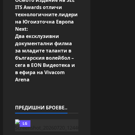
Осмото издание на SEE
o
ITS Awards отличи
технологичните лидери
s
на Югоизточна Европа
Next:
t
Два ексклузивни
n
документални филма
за младите таланти в
a
българския волейбол –
сега в EON Видеотека и
v
в ефира на Vivacom
Arena
i
g
a
ПРЕДИШНИ БРОЕВЕ..
t
LG
i