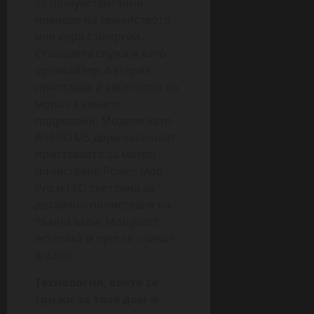
за по-чувствителни
членове на семейството
или хора с алергии.
Станцията служи и като
органайзер: батерии,
приставки и аксесоари на
мопа са винаги
подредени. Модели като
A949KTMS дори включват
приставката за мокро
почистване Power Mop
Pro и LED светлина за
детайлно почистване на
тъмни ъгли. Мощност,
естетика и лукс се сливат
в едно.
Технология, която се
грижи за твоя дом и