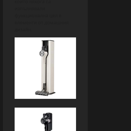
които някога са
изпълнявали
функционална цел в
елементи от домашния
дизайн.