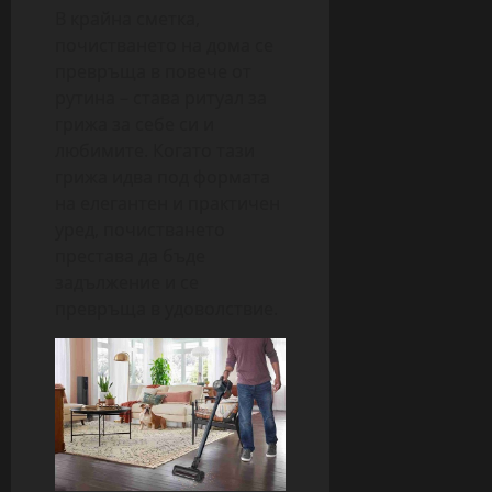
В крайна сметка,
почистването на дома се
превръща в повече от
рутина – става ритуал за
грижа за себе си и
любимите. Когато тази
грижа идва под формата
на елегантен и практичен
уред, почистването
престава да бъде
задължение и се
превръща в удоволствие.