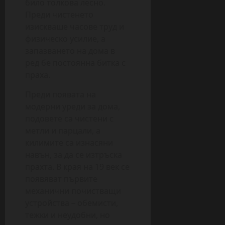
било толкова лесно.
Преди чистенето
изискваше часове труд и
физическо усилие, а
запазването на дома в
ред бе постоянна битка с
праха.
Преди появата на
модерни уреди за дома,
подовете са чистени с
метли и парцали, а
килимите са изнасяни
навън, за да се изтръска
прахта. В края на 19 век се
появяват първите
механични почистващи
устройства – обемисти,
тежки и неудобни, но