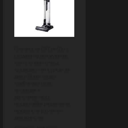
Линията на LG CordZero
създава прахосмукачки,
които отиват отвъд
традиционните уреди за
дома. Всеки модел
комбинира сила,
иновация и
ергономичност,
предлагайки решения за
нуждите на различни
домакинства.