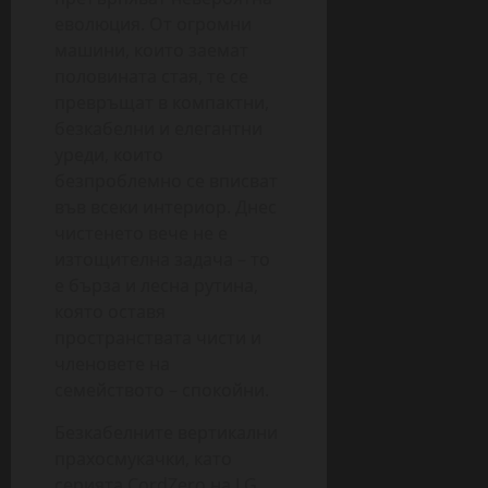
еволюция. От огромни
машини, които заемат
половината стая, те се
превръщат в компактни,
безкабелни и елегантни
уреди, които
безпроблемно се вписват
във всеки интериор. Днес
чистенето вече не е
изтощителна задача – то
е бърза и лесна рутина,
която оставя
пространствата чисти и
членовете на
семейството – спокойни.
Безкабелните вертикални
прахосмукачки, като
серията CordZero на LG,