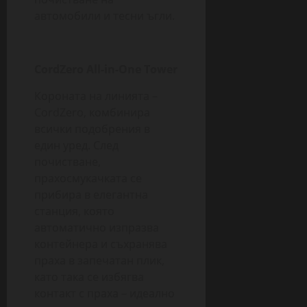
автомобили и тесни ъгли.
CordZero All-in-One Tower
Короната на линията –
CordZero, комбинира
всички подобрения в
един уред. След
почистване,
прахосмукачката се
прибира в елегантна
станция, която
автоматично изпразва
контейнера и съхранява
праха в запечатан плик,
като така се избягва
контакт с праха – идеално