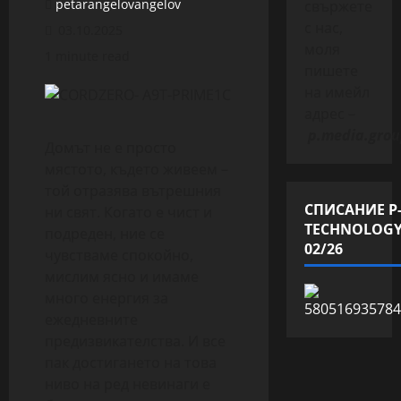
petarangelovangelov
свържете
с нас,
03.10.2025
моля
1 minute read
пишете
на имейл
адрес –
p.media.grou
Домът не е просто
мястото, където живеем –
той отразява вътрешния
СПИСАНИЕ P
ни свят. Когато е чист и
TECHNOLOG
подреден, ние се
02/26
чувстваме спокойно,
мислим ясно и имаме
много енергия за
ежедневните
предизвикателства. И все
пак достигането на това
ниво на ред невинаги е