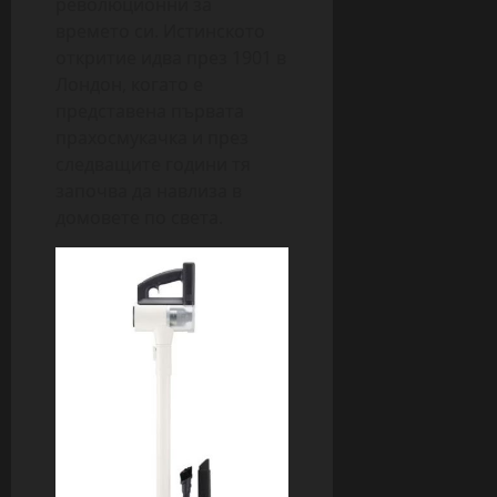
революционни за
времето си. Истинското
откритие идва през 1901 в
Лондон, когато е
представена първата
прахосмукачка и през
следващите години тя
започва да навлиза в
домовете по света.