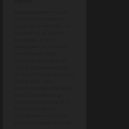
здраве
Прахосмукачките на LG
CordZero са повече от
средства за чистене – те
са резултат от години
еволюция, в които
иновация и естетика се
комбинират, за да
направят домовете по-
чисти, здрави и красиви.
От практичната гъвкавост
на A9K Core, през
интелигентните функции
на A9 Kompressor, до
лукса на системата All-in-
One Tower – всяко
устройство носи ползи,
които улесняват живота.