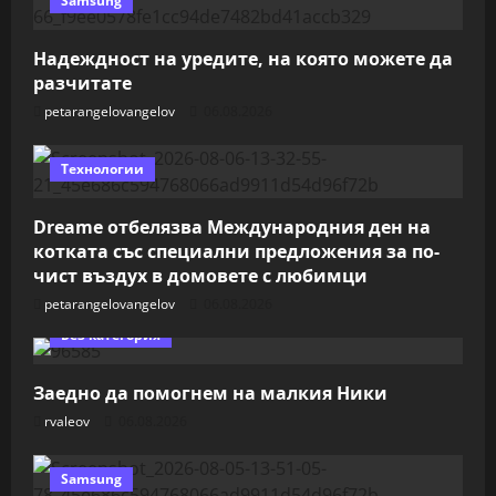
Samsung
Надеждност на уредите, на която можете да
разчитате
petarangelovangelov
06.08.2026
Технологии
Dreame отбелязва Международния ден на
котката със специални предложения за по-
чист въздух в домовете с любимци
petarangelovangelov
06.08.2026
Без категория
Заедно да помогнем на малкия Ники
rvaleov
06.08.2026
Samsung