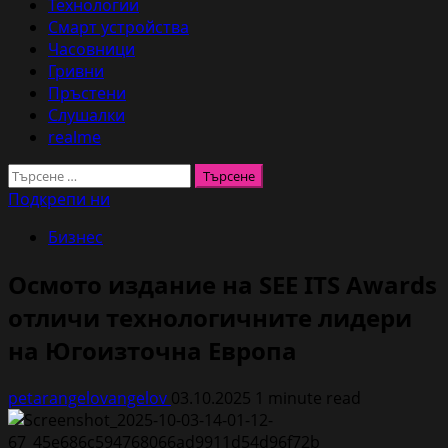
Технологии
Смарт устройства
Часовници
Гривни
Пръстени
Слушалки
realme
Търсене
за:
Подкрепи ни
Бизнес
Осмото издание на SEE ITS Awards
отличи технологичните лидери
на Югоизточна Европа
petarangelovangelov
03.10.2025
1 minute read