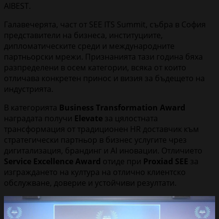
AIBEST.
Галавечерята, част от SEE ITS Summit, събра в София
представители на бизнеса, институциите,
дипломатическите среди и международните
партньорски мрежи. Признанията тази година бяха
разпределени в осем категории, всяка от които
отличава конкретен принос и визия за бъдещето на
индустрията.
В категорията
Business Transformation Award
наградата получи
Elevate
за цялостната
трансформация от традиционен HR доставчик към
стратегически партньор в бизнес услугите чрез
дигитализация, брандинг и AI иновации. Отличието
Service Excellence Award
отиде при
Proxiad SEE
за
изграждането на култура на отлично клиентско
обслужване, доверие и устойчиви резултати.