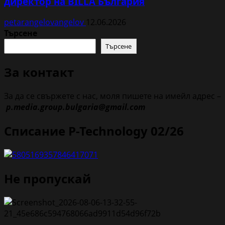
директор на BILLA България
petarangelovangelov
12.06.2026
Търсене
Търсене
За контакт
За да се свържете с нас, моля пишете на имейл адрес –
p.media.group.bulgaria@gmail.com
Списание P-Technology 02/26
Не пропускай