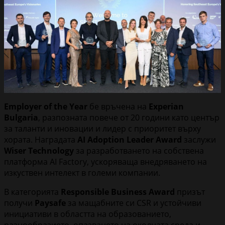
Employer of the Year
бе връчена на
Experian
Bulgaria
, разпозната повече от 20 години като център
за таланти и иновации и лидер с приоритет върху
хората. Наградата
AI Adoption Leader Award
заслужи
Wiser Technology
за разработването на собствена
платформа AI Factory, ускоряваща внедряването на
изкуствен интелект в големи компании.
В категорията
Responsible Business Award
призът
получи
Paysafe
за мащабните си CSR и устойчиви
инициативи в областта на образованието,
разнообразието, опазването на околната среда и