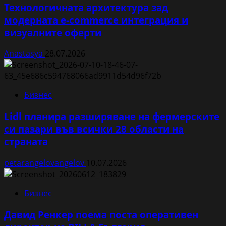
Технологичната архитектура зад
модерната e-commerce интеграция и
визуалните оферти
Anastasya
28.07.2026
Бизнес
Lidl планира разширяване на фермерските
си пазари във всички 28 области на
страната
petarangelovangelov
10.07.2026
Бизнес
Давид Ренкер поема поста оперативен