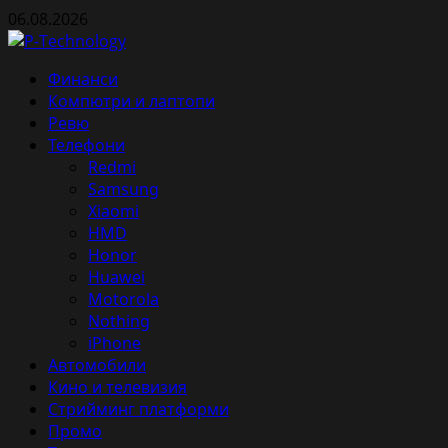
Skip
06.08.2026
to
content
Primary
Финанси
Menu
Компютри и лаптопи
Ревю
Телефони
Redmi
Samsung
Xiaomi
HMD
Honor
Huawei
Motorola
Nothing
iPhone
Автомобили
Кино и телевизия
Стрийминг платформи
Промо