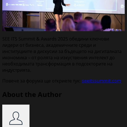
SEE ITS Summit & Awards 2025 обедини ключови
лидери от бизнеса, академичните среди и
институциите в дискусии за бъдещето на дигиталната
икономика – от ролята на изкуствения интелект до
необходимата трансформация в подсекторите на
индустрията.
Повече за форума ще откриете тук:
seeitssummit.com
.
About the Author