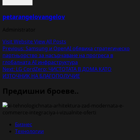
petarangelovangelov
Administrator
Visit Website
View All Posts
Post
Previous:
Samsung и OpenAI обявиха стратегическо
партньорство за насърчаване на прогреса в
navigation
глобалната AI инфраструктура
Next:
LG CordZero: ЧИСТОТАТА В ДОМА КАТО
ИЗТОЧНИК НА БЛАГОПОЛУЧИЕ
Предишни броеве..
Бизнес
Технологии