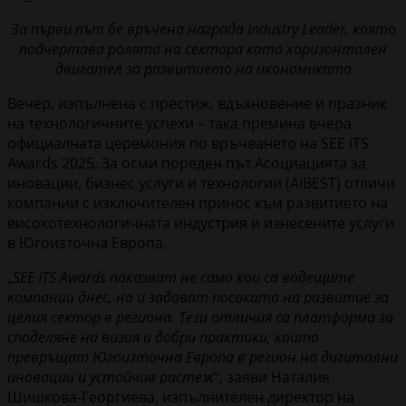
За първи път бе връчена награда Industry Leader, която
подчертава ролята на сектора като хоризонтален
двигател за развитието на икономиката
Вечер, изпълнена с престиж, вдъхновение и празник
на технологичните успехи – така премина вчера
официалната церемония по връчването на SEE ITS
Awards 2025. За осми пореден път Асоциацията за
иновации, бизнес услуги и технологии (AIBEST) отличи
компании с изключителен принос към развитието на
високотехнологичната индустрия и изнесените услуги
в Югоизточна Европа.
„
SEE ITS Awards показват не само кои са водещите
компании днес, но и задават посоката на развитие за
целия сектор в региона. Тези отличия са платформа за
споделяне на визия и добри практики, които
превръщат Югоизточна Европа в регион на дигитални
иновации и устойчив растеж
“, заяви Наталия
Шишкова-Георгиева, изпълнителен директор на