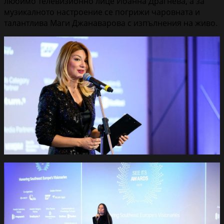
любимо телевизионно лице Йоанна Драгнева, а за
музикалното настроение се погрижи чаровната и
талантлива Маги Джанаварова с изпълнения на живо.