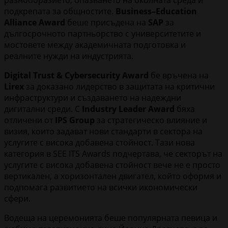
подкрепата за общностите.
Business–Education
Alliance Award
беше присъдена на
SAP
за
дългосрочното партньорство с университетите и
мостовете между академичната подготовка и
реалните нужди на индустрията.
Digital Trust & Cybersecurity Award
бе връчена на
Lirex
за доказано лидерство в защитата на критични
инфраструктури и създаването на надеждни
дигитални среди. С
Industry Leader Award
бяха
отличени от
IPS Group
за стратегическо влияние и
визия, които задават нови стандарти в сектора на
услугите с висока добавена стойност. Тази нова
категория в SEE ITS Awards подчертава, че секторът на
услугите с висока добавена стойност вече не е просто
вертикален, а хоризонтален двигател, който оформя и
подпомага развитието на всички икономически
сфери.
Водеща на церемонията беше популярната певица и