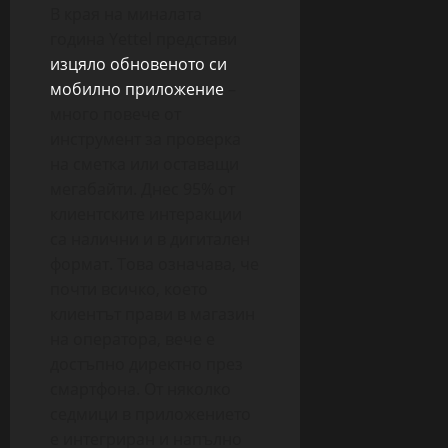
В края на миналата
година Yettel представи
изцяло обновеното си
мобилно приложение
–
много повече от
инструмент за проверка
на сметка или оставащи
мегабайти. Днес 95% от
клиентските интеракции
са налични и в дигитален
формат. Това означава, че
почти всичко, което
клиентът прави в магазин
на оператора, вече е
достъпно директно през
смартфона. От няколко
седмици в приложението
е интегриран и напълно