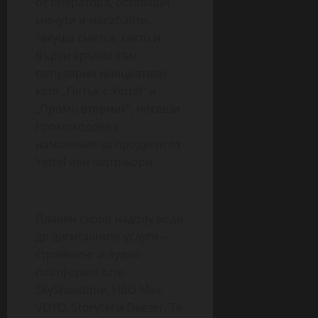
от оператора, оставащи
минути и мегабайти,
текуща сметка, както и
бързи връзки към
популярни инициативи
като „Петък с Yettel“ и
„Промо вторник“, носещи
промокодове с
намаления за продукти от
Yettel или партньори.
Плавен скрол надолу води
до дигиталните услуги –
стрийминг и аудио
платформи като
SkyShowtime, HBO Max,
VOYO, Storytel и Deezer. Те