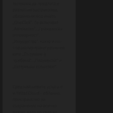
телекома да предлага и
различни застраховки,
обединени под името
„OneClick“. Те включват
„Автокаско“, „Гражданска
отговорност“,
„Имущество“, както и по-
специализирани решения
като „Пътуване в
чужбина“, „Планинска“ и
„Екстремни спортове“.
Сред най-новите услуги е
и Yettel Cloud – облачно
пространство за
съхранение на всичко
важно, като до края на