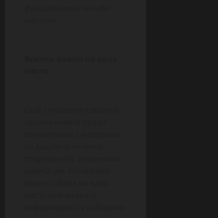
функционален онлайн
магазин.
В
сичко
важно на едно
място
Още с първото отваряне
приложението прави
впечатление с модерния
си дизайн и логично
подредената, интуитивна
навигация. Началният
екран събира на едно
място най-важната
информация – съобщения