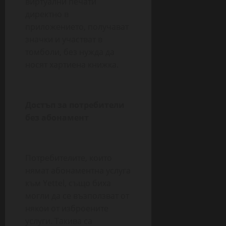
виртуални печати
директно в
приложението, получават
значки и участват в
томболи, без нужда да
носят хартиена книжка.
Достъп за
потребители
без абонамент
Потребителите, които
нямат абонаментна услуга
към Yettel, също биха
могли да се възползват от
някои от изброените
услуги. Такива са