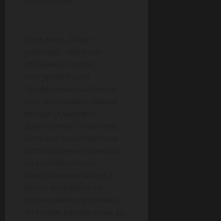
застраховка.
Сред тях е „Смарт
майстор“ – месечен
абонамент, който
осигурява бърза
професионална помощ
при неочаквана авария
вкъщи. „Смартфон
диагностика“ позволява
напълно самостоятелна
дистанционна проверка
на състоянието на
смартфон или таблет и
ранно откриване на
потенциални проблеми.
От същия раздел може да