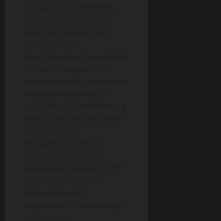
„Застраховки OneClick“,
електронната винетка,
дигиталната версия на
100-те обекта,
интерактивната телевизия
Yettel TV без договор,
техническата проверка на
таблети и смартфони
„Смартфон диагностика“ и
облачното пространство
„Yettel Cloud“.
Потребителите без
абонамент могат да
играят и в „Петък с Yettel“
за спечелването на
промокодове с
намаления от партньори
на телекома.