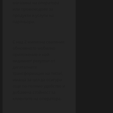
магазина на оператора
или промокодове за
продукти и услуги на
партньори.
С над 2 милиона сваляния
обновеното мобилно
приложение е най-
видимият резултат от
дигиталната
трансформация на Yettel,
имаща за цел да осигури
още по-голямо удобство и
добавена стойност за
клиентите на оператора.