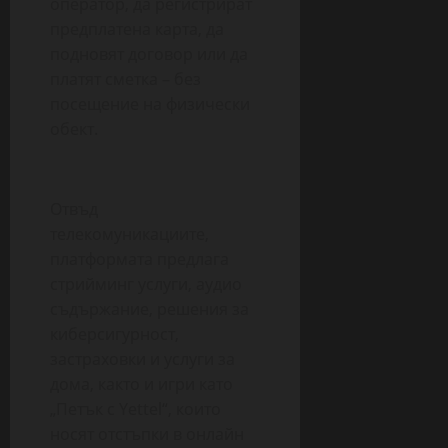
оператор, да регистрират
предплатена карта, да
подновят договор или да
платят сметка – без
посещение на физически
обект.
Отвъд
телекомуникациите,
платформата предлага
стрийминг услуги, аудио
съдържание, решения за
киберсигурност,
застраховки и услуги за
дома, както и игри като
„Петък с Yettel“, които
носят отстъпки в онлайн