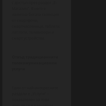
с достъп през раздел „Е-
Магазин“. В него е
налична богата селекция
от смартфони,
смартчасовници, таблети,
лаптопи, телевизори и
смарт устройства.
Отвъд традиционните
телекомуникационни
услуги
Един от най-интересните
раздели е „Услуги“ –
показателен за това
докъде се е разширил