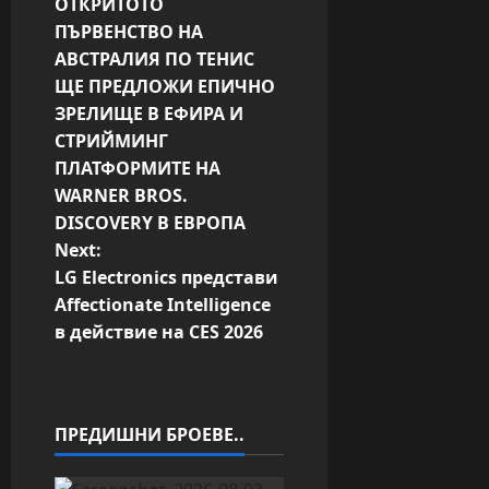
ОТКРИТОТО
o
ПЪРВЕНСТВО НА
s
АВСТРАЛИЯ ПО ТЕНИС
t
ЩЕ ПРЕДЛОЖИ ЕПИЧНО
ЗРЕЛИЩЕ В ЕФИРА И
n
СТРИЙМИНГ
a
ПЛАТФОРМИТЕ НА
v
WARNER BROS.
DISCOVERY В ЕВРОПА
i
Next:
g
LG Electronics представи
a
Affectionate Intelligence
в действие на CES 2026
t
i
o
ПРЕДИШНИ БРОЕВЕ..
n