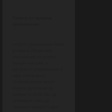
Повече от телеком
приложение
Новото приложение Yettel
успешно обединява
управление на услуги,
онлайн магазин и
дигитални развлечения в
една платформа.
Потребителите могат
изцяло дигитално да
закупят устройство, да
активират план, да
пренесат номер от друг