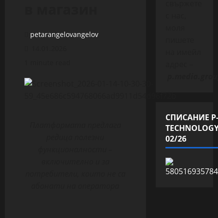
свържете
в магазин
с нас,
моля
petarangelovangelov
пишете
14.01.2026
на имейл
1 minute read
адрес –
p.media.grou
СПИСАНИЕ P
Платформата предлага
TECHNOLOG
редица полезни
02/26
функционалности
–
включително
и за
потребители, които не са
абонати на
оператора