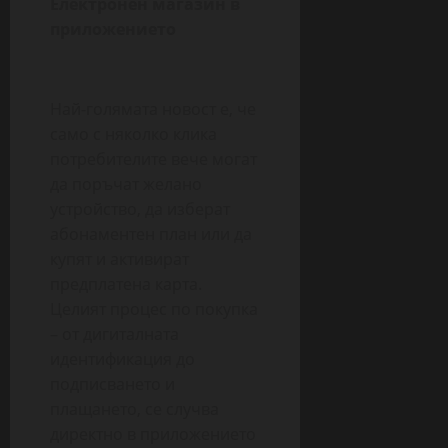
Електронен магазин в
приложението
Най-голямата новост е, че
само с няколко клика
потребителите вече могат
да поръчат желано
устройство, да изберат
абонаментен план или да
купят и активират
предплатена карта.
Целият процес по покупка
– от дигиталната
идентификация до
подписването и
плащането, се случва
директно в приложението