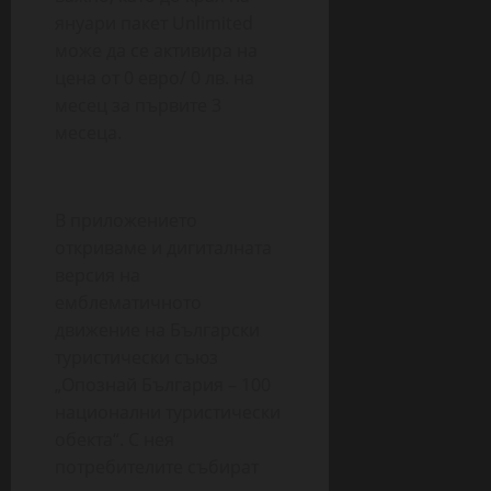
януари пакет Unlimited
може да се активира на
цена от 0 евро/ 0 лв. на
месец за първите 3
месеца.
В приложението
откриваме и дигиталната
версия на
емблематичното
движение на Български
туристически съюз
„Опознай България – 100
национални туристически
обекта“. С нея
потребителите събират