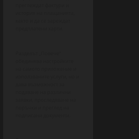
преглеждат фактури и
история на плащанията,
както и да се зареждат
предплатени карти.
Разделът „Повече“
обединява настройките
на самото приложение и
използваните услуги, но и
дава възможност за
подаване на различни
заявки, проследяване на
поръчки и преглед на
подписани документи.