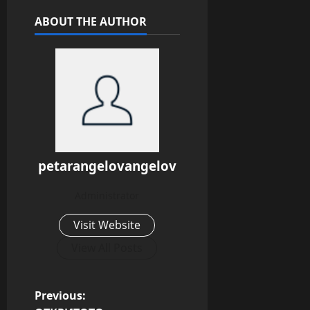
ABOUT THE AUTHOR
petarangelovangelov
Administrator
Visit Website
View All Posts
P
Previous: