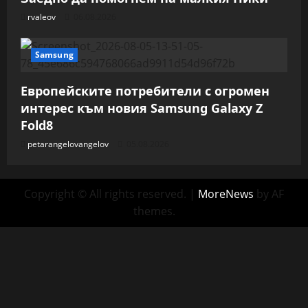
rvaleov
06.08.2026
Samsung
Европейските потребители с огромен
интерес към новия Samsung Galaxy Z
Fold8
petarangelovangelov
05.08.2026
Copyright © All rights reserved.
|
MoreNews
by AF
themes.