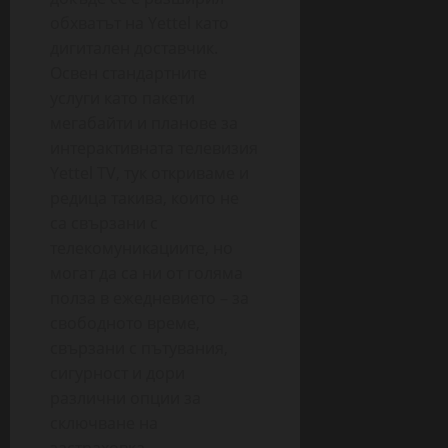
обхватът на Yettel като
дигитален доставчик.
Освен стандартните
услуги като пакети
мегабайти и планове за
интерактивната телевизия
Yettel TV, тук откриваме и
редица такива, които не
са свързани с
телекомуникациите, но
могат да са ни от голяма
полза в ежедневието – за
свободното време,
свързани с пътувания,
сигурност и дори
различни опции за
сключване на