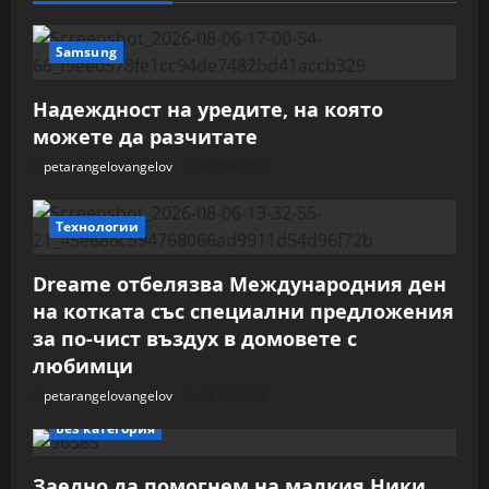
Samsung
Надеждност на уредите, на която
можете да разчитате
petarangelovangelov
06.08.2026
Технологии
Dreame отбелязва Международния ден
на котката със специални предложения
за по-чист въздух в домовете с
любимци
petarangelovangelov
06.08.2026
Без категория
Заедно да помогнем на малкия Ники