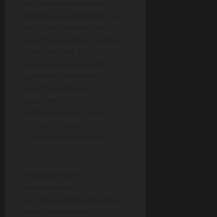
се закупи електронна
винетка за автомобил, да
се дублира номер за
смартчасовник и телефон
чрез услугата MultiSIM,
както и да се защитят
данните в интернет
пространството с
решения за
киберсигурност като
„Онлайн защита“ и
„Защита на профила“.
Отскоро Yettel е и
лицензиран
застрахователен брокер,
което позволява на