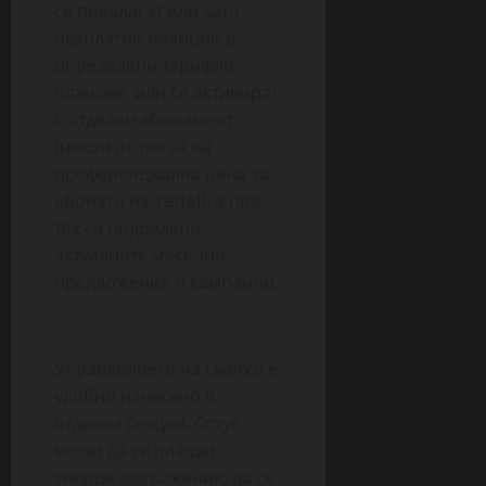
се предлагат или като
безплатни позиции в
определени тарифни
планове, или се активират
с отделен абонамент
(някои от тях са на
преференциална цена за
абонати на Yettel), а под
тях са подредени
актуалните месечни
предложения и кампании.
Управлението на сметки е
удобно изнесено в
отделна секция. Оттук
могат да се плащат
текущи задължения, да се