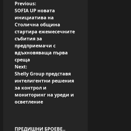
P
Previous:
SOFIA UP новата
o
инициатива на
Столична община
s
стартира ежемесечните
събития за
t
предприемачи с
n
вдъхновяваща първа
среща
a
Next:
Shelly Group представя
v
интелигентни решения
за контрол и
i
мониторинг на уреди и
g
осветление
a
t
ПРЕДИШНИ БРОЕВЕ..