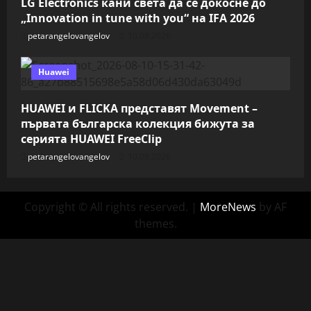
LG Electronics кани света да се докосне до
„Innovation in tune with you“ на IFA 2026
petarangelovangelov
10.08.2026
Huawei
HUAWEI и FLICKA представят Movement –
първата българска колекция бижута за
серията HUAWEI FreeClip
petarangelovangelov
10.08.2026
Copyright © All rights reserved.
|
MoreNews
by AF
themes.