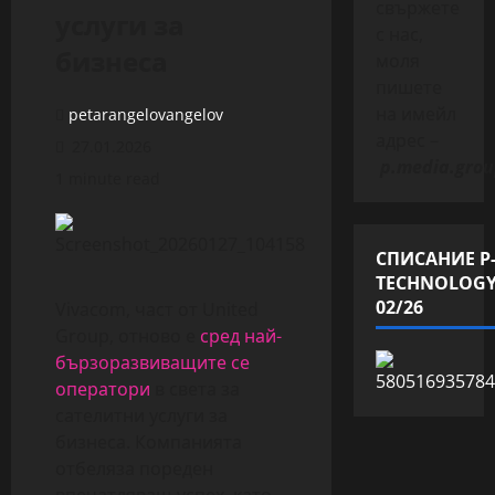
свържете
услуги за
с нас,
бизнеса
моля
пишете
на имейл
petarangelovangelov
адрес –
27.01.2026
p.media.grou
1 minute read
СПИСАНИЕ P
TECHNOLOG
02/26
Vivacom, част от United
Group, отново е
сред най-
бързоразвиващите се
оператори
в света за
сателитни услуги за
бизнеса. Компанията
отбеляза пореден
впечатляващ успех, като