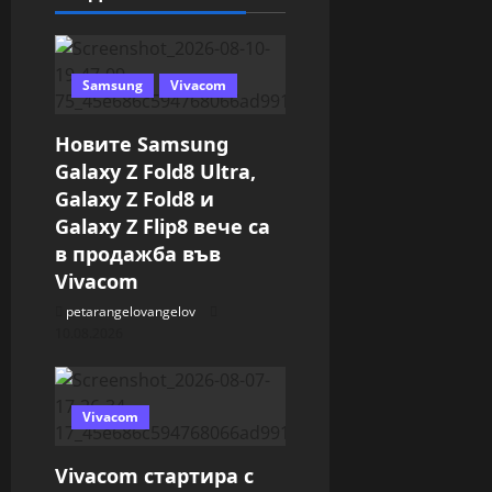
i
o
Samsung
Vivacom
n
Новите Samsung
Galaxy Z Fold8 Ultra,
Galaxy Z Fold8 и
Galaxy Z Flip8 вече са
в продажба във
Vivacom
petarangelovangelov
10.08.2026
Vivacom
Vivacom стартира с