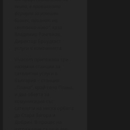
екипа, е правилната
формула за успешен
бизнес, признат на
световно ниво“
,
каза
Владимир Рангелов,
Директор Броудкаст
услуги в компанията.
Vivacom притежава три
наземни станции за
сателитни услуги в
България – станция
„Плана“, край село Плана,
и два обекта за
комуникация със
сателити на ниска орбита
до Стара Загора и
Добрич. В процес на
изграждане са още две