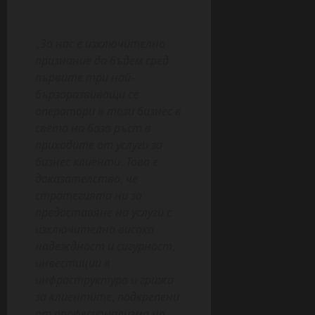
„За нас е изключително
признание да бъдем сред
първите три най-
бързоразвиващи се
оператори в този бизнес в
света на база ръст в
приходите от услуги за
бизнес клиенти. Това е
доказателство, че
стратегията ни за
предоставяне на услуги с
изключително висока
надеждност и сигурност,
инвестиции в
инфраструктура и грижа
за клиентите, подкрепени
от професионализма на