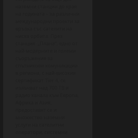
наземни станции до края
на годината – за различни
международни проекти за
връзка със сателити на
ниска орбита. През
станция „Плана“, едно от
най-модерните и големи
съоръжения за
спътникови комуникации
в региона, с най-високия
сертификат Tier 4, се
излъчват над 700 ТВ и
радио канала към Европа,
Африка и Азия,
предоставят се и
множество наземни
услуги на сателитни
оператори, системни