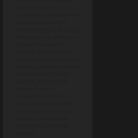
зае 3-то място в
престижната класация на
Световната телепорт
асоциация (WTA) за 2025 г.
на база ръст в приходите
от услуги за бизнес
клиенти. Сред клиентите
на сателитните услуги на
Vivacom са международни
компании като Disney,
Eutelsat, France Media
Monde, National
Geographic Channel,
Viasat, Endurosat, както и
много други сателитни
оператори, системни
интегратори и бизнес
клиенти.