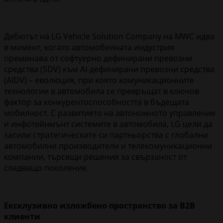
Дебютът на LG Vehicle Solution Company на MWC идва
в момент, когато автомобилната индустрия
преминава от софтуерно дефинирани превозни
средства (SDV) към AI-дефинирани превозни средства
(AIDV) – еволюция, при която комуникационните
технологии в автомобила се превръщат в ключов
фактор за конкурентоспособността в бъдещата
мобилност. С развитието на автономното управление
и инфотейнмънт системите в автомобила, LG цели да
засили стратегическите си партньорства с глобални
автомобилни производители и телекомуникационни
компании, търсещи решения за свързаност от
следващо поколение.
Ексклузивно
изложбено пространство за B2B
клиенти