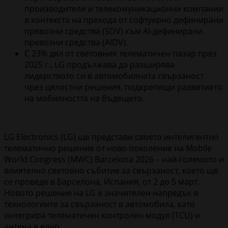
производители и телекомуникационни компании
в контекста на прехода от софтуерно дефинирани
превозни средства (SDV) към AI-дефинирани
превозни средства (AIDV).
С 23% дял от световния телематичен пазар през
2025 г., LG продължава да разширява
лидерството си в автомобилната свързаност
чрез цялостни решения, подкрепящи развитието
на мобилността на бъдещето.
LG Electronics (LG) ще представи своето интелигентно
телематично решение от ново поколение на Mobile
World Congress (MWC) Barcelona 2026 – най-голямото и
влиятелно световно събитие за свързаност, което ще
се проведе в Барселона, Испания, от 2 до 5 март.
Новото решение на LG e значителен напредък в
технологиите за свързаност в автомобила, като
интегрира телематичен контролен модул (TCU) и
антена в едно.