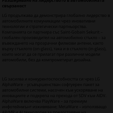
Разширяване на лидерството в автомобилната
свързаност
LG продължава да демонстрира глобално лидерство в
автомобилните комуникации чрез иновативни
технологии и стратегически партньорства.
Компанията си партнира със Saint-Gobain Sekurit –
глобален производител на автомобилно стъкло – за
въвеждането на прозрачни филмови антени, както
върху стъклото (on-glass), така и в стъклото (in-glass),
които могат да се прилагат при различни модели
автомобили, без да компрометират дизайна.
LG засилва и конкурентоспособността си чрез LG
AlphaWare – усъвършенстван софтуерен пакет за
автомобилни системи, насочен към ускоряване на
иновациите и подкрепа на прехода от SDV към AIDV.
AlphaWare включва PlayWare – за премиум
инфотейнмънт изживяване; MetaWare – използващо
AR/MR и AI технологии за предоставяне на