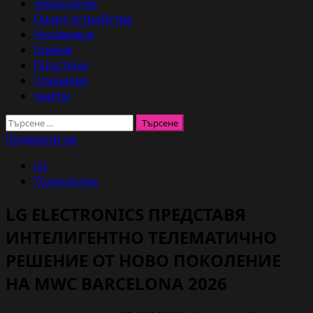
Технологии
Смарт устройства
Часовници
Гривни
Пръстени
Слушалки
realme
Търсене
за:
Подкрепи ни
LG
Технологии
LG ELECTRONICS ПРЕДСТАВЯ
ИНТЕЛИГЕНТНО ТЕЛЕМАТИЧНО
РЕШЕНИЕ ОТ НОВО ПОКОЛЕНИЕ
НА MWC BARCELONA 2026