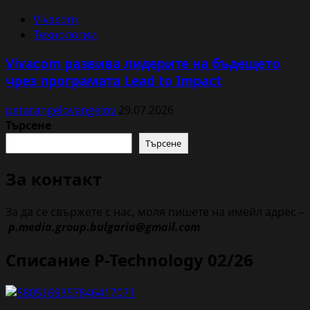
Vivacom
Технологии
Vivacom развива лидерите на бъдещето
чрез програмата Lead to Impact
petarangelovangelov
29.07.2026
Търсене
Търсене
За контакт
За да се свържете с нас, моля пишете на имейл адрес –
p.media.group.bulgaria@gmail.com
Списание P-Technology 02/26