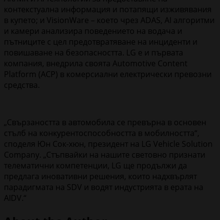
контекстуална информация и потапящи изживявания
в купето; и VisionWare – което чрез ADAS, AI алгоритми
и камери анализира поведението на водача и
пътниците с цел предотвратяване на инциденти и
повишаване на безопасността. LG е и първата
компания, внедрила своята Automotive Content
Platform (ACP) в комерсиални електрически превозни
средства.
„Свързаността в автомобила се превърна в основен
стълб на конкурентоспособността в мобилността“,
споделя Юн Сок-хюн, президент на LG Vehicle Solution
Company. „Стъпвайки на нашите световно признати
телематични компетенции, LG ще продължи да
предлага иновативни решения, които надхвърлят
парадигмата на SDV и водят индустрията в ерата на
AIDV.“