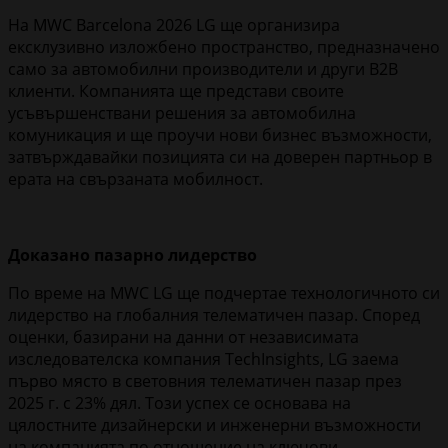
На MWC Barcelona 2026 LG ще организира
ексклузивно изложбено пространство, предназначено
само за автомобилни производители и други B2B
клиенти. Компанията ще представи своите
усъвършенствани решения за автомобилна
комуникация и ще проучи нови бизнес възможности,
затвърждавайки позицията си на доверен партньор в
ерата на свързаната мобилност.
Доказано пазарно лидерство
По време на MWC LG ще подчертае технологичното си
лидерство на глобалния телематичен пазар. Според
оценки, базирани на данни от независимата
изследователска компания TechInsights, LG заема
първо място в световния телематичен пазар през
2025 г. с 23% дял. Този успех се основава на
цялостните дизайнерски и инженерни възможности
на компанията по отношение на ключови