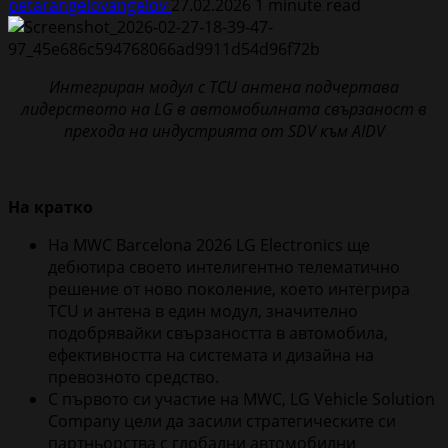
petarangelovangelov
27.02.2026
1 minute read
Интегриран м
одул с
TCU
антена подчертава
лидерството на LG в автомобилната свързаност в
прехода
на индустрията
от SDV към AIDV
На кратко
На MWC Barcelona 2026 LG Electronics ще
дебютира своето интелигентно телематично
решение от ново поколение, което интегрира
TCU и антена в един модул, значително
подобрявайки свързаността в автомобила,
ефективността на системата и дизайна на
превозното средство.
С първото си участие на MWC, LG Vehicle Solution
Company цели да засили стратегическите си
партньорства с глобални автомобилни