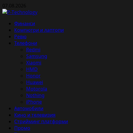
Skip
07.08.2026
to
content
Primary
Финанси
Menu
Компютри и лаптопи
Ревю
Телефони
Redmi
Samsung
Xiaomi
HMD
Honor
Huawei
Motorola
Nothing
iPhone
Автомобили
Кино и телевизия
Стрийминг платформи
Промо