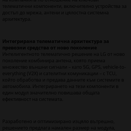
телематични компоненти, включително устройства за
достъп до мрежа, антени и цялостна системна
архитектура.
Интегрирана телематична архитектура за
превозни средства от ново поколение
Интелигентното телематично решение на LG от ново
поколение комбинира антена, която приема
множество външни сигнали – като 5G, GPS, vehicle-to-
everything (V2X) и сателитни комуникации – с TCU,
който обработва и предава данните към системите в
автомобила. Интегрирането на тези компоненти в
един модул значително повишава общата
ефективност на системата.
Разработено и оптимизирано изцяло вътрешно,
решението предлага намален размер на модула,