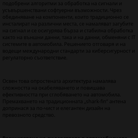
подобрени алгоритми за обработка на сигнали и
усъвършенствани софтуерни възможности. Чрез
обединяване на компоненти, които традиционно се
инсталират на различни места, се намаляват загубите
на сигнал и се осигурява бърза и стабилна обработка
както на външни данни, така и на данни, обменяни с IT
системите в автомобила. Решението отговаря и на
водещи международни стандарти за киберсигурност и
регулаторно съответствие.
Освен това опростената архитектура намалява
сложността на окабеляването и повишава
ефективността при сглобяването на автомобила.
Премахването на традиционната „shark-fin“ антена
допринася за по-чист и елегантен дизайн на
превозното средство.