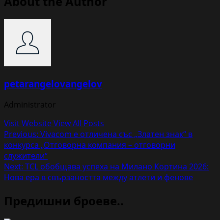
About the Author
petarangelovangelov
Administrator
Visit Website
View All Posts
Post
Previous:
Vivacom е отличена със „Златен знак“ в
конкурса „Отговорна компания – отговорни
navigation
служители“
Next:
TCL обобщава успеха на Милано Кортина 2026:
Нова ера в свързаността между атлети и фенове
Предишни броеве..