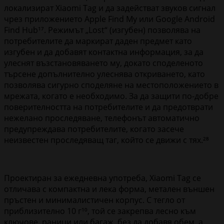
локализират Xiaomi Tag и да задействат звуков сигнал
чрез приложението Apple Find My или Google Android
Find Hub¹⁷. Режимът „Lost“ (изгубен) позволява на
потребителите да маркират даден предмет като
изгубен и да добавят контактна информация, за да
улеснят възстановяването му, докато споделеното
търсене допълнително улеснява откриването, като
позволява сигурно споделяне на местоположението в
мрежата, когато е необходимо. За да защити по-добре
поверителността на потребителите и да предотврати
нежелано проследяване, телефонът автоматично
предупреждава потребителите, когато засече
неизвестен проследяващ таг, който се движи с тях.²⁸
Проектиран за ежедневна употреба, Xiaomi Tag се
отличава с компактна и лека форма, метален външен
пръстен и минималистичен корпус. С тегло от
приблизително 10 г¹⁰, той се закрепва лесно към
ключове, раници или багаж, без да добавя обем, а