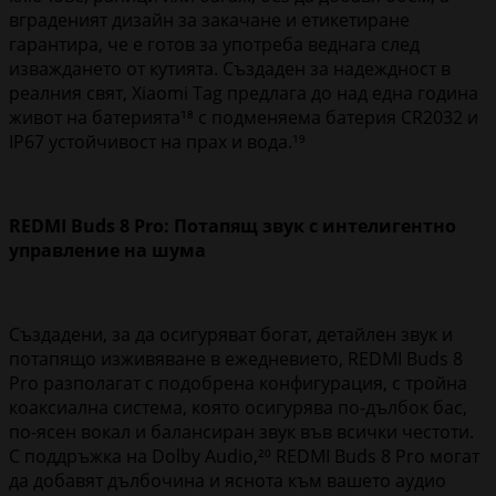
вграденият дизайн за закачане и етикетиране
гарантира, че е готов за употреба веднага след
изваждането от кутията. Създаден за надеждност в
реалния свят, Xiaomi Tag предлага до над една година
живот на батерията¹⁸ с подменяема батерия CR2032 и
IP67 устойчивост на прах и вода.¹⁹
REDMI Buds 8 Pro: Потапящ звук с интелигентно
управление на шума
Създадени, за да осигуряват богат, детайлен звук и
потапящо изживяване в ежедневието, REDMI Buds 8
Pro разполагат с подобрена конфигурация, с тройна
коаксиална система, която осигурява по-дълбок бас,
по-ясен вокал и балансиран звук във всички честоти.
С поддръжка на Dolby Audio,²⁰ REDMI Buds 8 Pro могат
да добавят дълбочина и яснота към вашето аудио