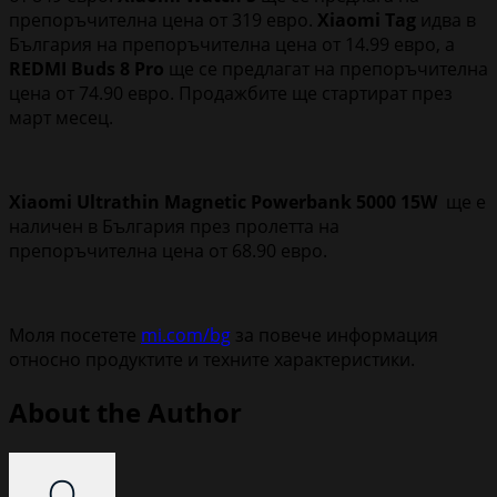
препоръчителна цена от 319 евро.
Xiaomi Tag
идва в
България на препоръчителна цена от 14.99 евро, а
REDMI Buds 8 Pro
ще се предлагат на препоръчителна
цена от 74.90 евро. Продажбите ще стартират през
март месец.
Xiaomi Ultrathin Magnetic Powerbank 5000 15W
ще е
наличен в България през пролетта на
препоръчителна цена от 68.90 евро.
Моля посетете
mi.com/bg
за повече информация
относно продуктите и техните характеристики.
About the Author