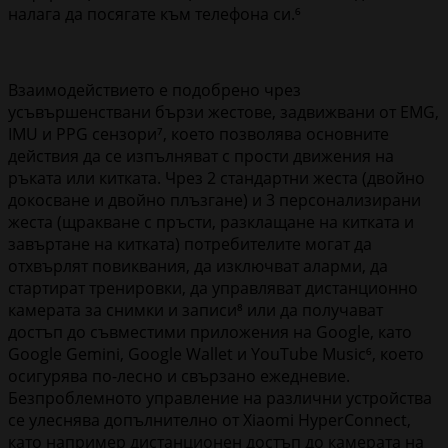
налага да посягате към телефона си.⁶
Взаимодействието е подобрено чрез
усъвършенствани бързи жестове, задвижвани от EMG,
IMU и PPG сензори⁷, което позволява основните
действия да се изпълняват с прости движения на
ръката или китката. Чрез 2 стандартни жеста (двойно
докосване и двойно плъзгане) и 3 персонализирани
жеста (щракване с пръсти, разклащане на китката и
завъртане на китката) потребителите могат да
отхвърлят повиквания, да изключват аларми, да
стартират тренировки, да управляват дистанционно
камерата за снимки и записи⁸ или да получават
достъп до съвместими приложения на Google, като
Google Gemini, Google Wallet и YouTube Music⁶, което
осигурява по-лесно и свързано ежедневие.
Безпроблемното управление на различни устройства
се улеснява допълнително от Xiaomi HyperConnect,
като например дистанционен достъп до камерата на