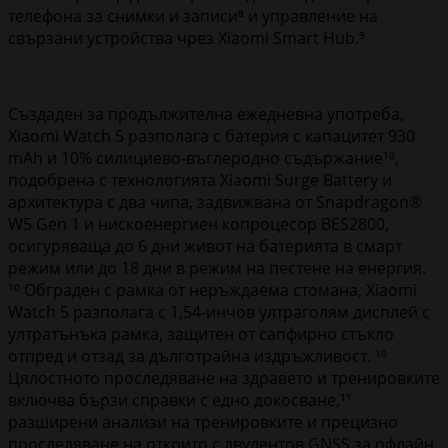
телефона за снимки и записи⁸ и управление на
свързани устройства чрез Xiaomi Smart Hub.⁹
Създаден за продължителна ежедневна употреба,
Xiaomi Watch 5 разполага с батерия с капацитет 930
mAh и 10% силициево-въглеродно съдържание¹⁰,
подобрена с технологията Xiaomi Surge Battery и
архитектура с два чипа, задвижвана от Snapdragon®
W5 Gen 1 и нискоенергиен копроцесор BES2800,
осигуряваща до 6 дни живот на батерията в смарт
режим или до 18 дни в режим на пестене на енергия.
¹⁰ Обграден с рамка от неръждаема стомана, Xiaomi
Watch 5 разполага с 1,54-инчов ултраголям дисплей с
ултратънъка рамка, защитен от сапфирно стъкло
отпред и отзад за дълготрайна издръжливост. ¹⁰
Цялостното проследяване на здравето и тренировките
включва бързи справки с едно докосване,¹¹
разширени анализи на тренировките и прецизно
проследяване на открито с двулентов GNSS за офлайн