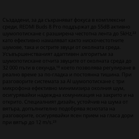
Създадени, за да съхраняват фокуса в комплексни
среди, REDMI Buds 8 Pro поддържат до 55dB активно
шумопотискане с разширена честотна лента до 5kHz,²²
като ефективно намаляват както нискочестотните
шумове, така и острите звуци от околната среда.
Усъвършенстваният адаптивен алгоритъм за
шумопотискане отчита звуците от околната среда до
32 000 пъти в секунда,¹⁰ което позволява регулиране в
реално време за по-гладка и постоянна тишина. При
разговорите системата за AI шумопотискане с три
микрофона ефективно минимизира околния шум,
осигурявайки надеждна комуникация на закрито и на
открито. Специалният дизайн, устойчив на шума от
вятъра, допълнително подобрява яснотата на
разговорите, осигурявайки ясен прием на гласа дори
при вятър до 12 m/s.²³