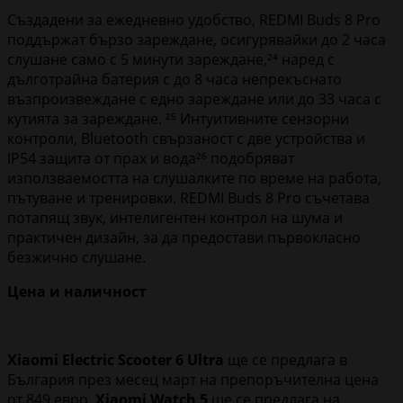
Създадени за ежедневно удобство, REDMI Buds 8 Pro
поддържат бързо зареждане, осигурявайки до 2 часа
слушане само с 5 минути зареждане,²⁴ наред с
дълготрайна батерия с до 8 часа непрекъснато
възпроизвеждане с едно зареждане или до 33 часа с
кутията за зареждане. ²⁵ Интуитивните сензорни
контроли, Bluetooth свързаност с две устройства и
IP54 защита от прах и вода²⁶ подобряват
използваемостта на слушалките по време на работа,
пътуване и тренировки. REDMI Buds 8 Pro съчетава
потапящ звук, интелигентен контрол на шума и
практичен дизайн, за да предостави първокласно
безжично слушане.
Цена и наличност
Xiaomi Electric Scooter 6 Ultra
ще се предлага в
България през месец март на препоръчителна цена
от 849 евро.
Xiaomi Watch 5
ще се предлага на