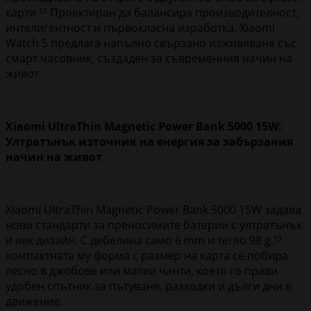
карти.¹² Проектиран да балансира производителност,
интелигентност и първокласна изработка, Xiaomi
Watch 5 предлага напълно свързано изживяване със
смарт часовник, създаден за съвременния начин на
живот.
Xiaomi UltraThin Magnetic Power Bank 5000 15W:
Ултратънък източник на енергия за забързания
начин на живот
Xiaomi UltraThin Magnetic Power Bank 5000 15W задава
нови стандарти за преносимите батерии с ултратънък
и лек дизайн. С дебелина само 6 mm и тегло 98 g,¹³
компактната му форма с размер на карта се побира
лесно в джобове или малки чанти, което го прави
удобен спътник за пътуване, разходки и дълги дни в
движение.