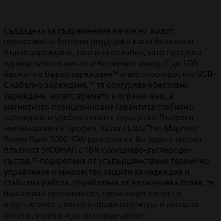
Създадена за съвременния начин на живот,
преносимата батерия поддържа както безжично
бързо зареждане, така и чрез кабел, като предлага
едновременно жичен и безжичен изход. С до 15W
безжично бързо зареждане¹⁴ и високоскоростно USB-
C кабелно зареждане,¹⁵ тя осигурява ефективно
зареждане, когато времето е ограничено, а
магнитното позициониране гарантира стабилно
зареждане и удобен захват с една ръка. Въпреки
минималния си профил, Xiaomi UltraThin Magnetic
Power Bank 5000 15W разполага с батерия с висока
плътност 5000mAh с 16% силициево-въглероден
състав,¹⁰ подкрепена от усъвършенствано термично
управление и множество защити за надеждна и
стабилна работа. Изработена от алуминиева сплав, тя
балансира преносимост, производителност и
издръжливост, което я прави надеждна и лесна за
носене, където и да ви отведе денят.