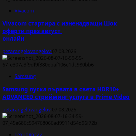
Vivacom
Vivacom стартира с изненадващи Шок
оферти през август
онлайн
petarangelovangelov
07.08.2026
Samsung
Samsung пуска първата в света HDR10+
ADVANCED стрийминг услуга в Prime Video
petarangelovangelov
07.08.2026
Технологии