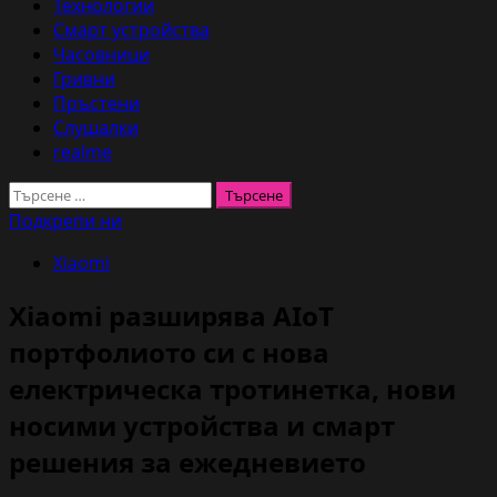
Технологии
Смарт устройства
Часовници
Гривни
Пръстени
Слушалки
realme
Търсене
за:
Подкрепи ни
Xiaomi
Xiaomi разширява AIoT
портфолиото си с нова
електрическа тротинетка, нови
носими устройства и смарт
решения за ежедневието