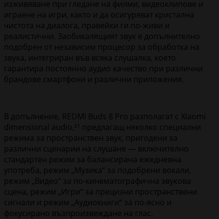
изживяване при гледане на филми, видеоклипове и
играене на игри, както и да осигуряват кристална
чистота на диалога, правейки ги по-живи и
реалистични. Заобикалящият звук е допълнително
подобрен от независим процесор за обработка на
звука, интегриран във всяка слушалка, което
гарантира постоянно аудио качество при различни
брандове смартфони и различни приложения.
В допълнение, REDMI Buds 8 Pro разполагат с Xiaomi
dimensional audio,²¹ предлагащ няколко специални
режима за пространствен звук, пригодени за
различни сценарии на слушане — включително
стандартен режим за балансирана ежедневна
употреба, режим „Музика“ за подобрени вокали,
режим „Видео“ за по-кинематографична звукова
сцена, режим „Игри“ за прецизни пространствени
сигнали и режим „Аудиокниги“ за по-ясно и
фокусирано възпроизвеждане на глас.