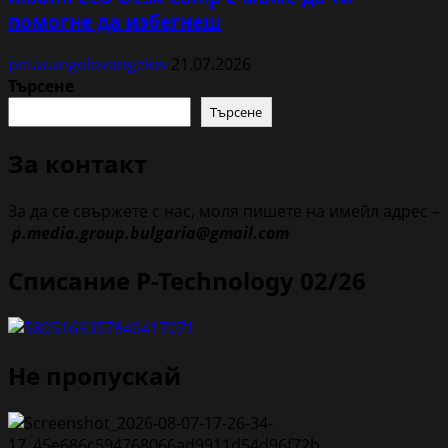
помогне да избегнеш
petarangelovangelov
21.07.2026
Търсене
Търсене
За контакт
За да се свържете с нас, моля пишете на имейл адрес –
p.media.group.bulgaria@gmail.com
Списание P-Technology 02/26
Не пропускай