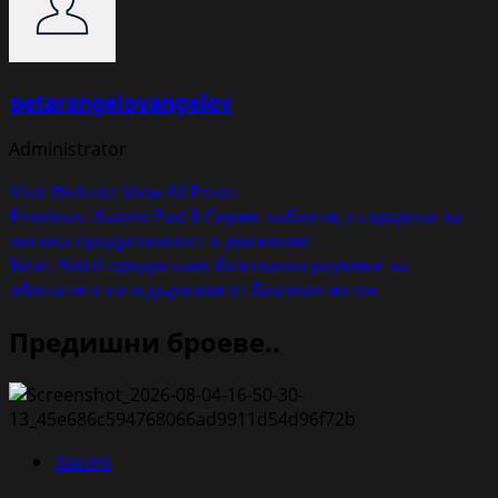
petarangelovangelov
Administrator
Visit Website
View All Posts
Post
Previous:
Xiaomi Pad 8 Серия: таблети, създадени за
висока продуктивност в движение
navigation
Next:
Yettel предоставя безплатен роуминг за
абонатите си в държави от Близкия изток
Предишни броеве..
Xiaomi