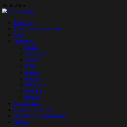
Skip
09.08.2026
to
content
Primary
Финанси
Menu
Компютри и лаптопи
Ревю
Телефони
Redmi
Samsung
Xiaomi
HMD
Honor
Huawei
Motorola
Nothing
iPhone
Автомобили
Кино и телевизия
Стрийминг платформи
Промо