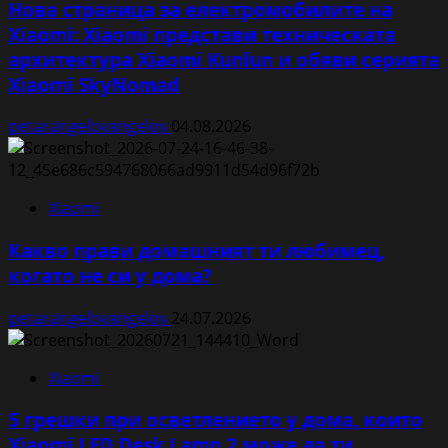
Нова страница за електромобилите на
Xiaomi: Xiaomi представи техническата
архитектура Xiaomi Kunlun и обяви серията
Xiaomi SkyNomad
petarangelovangelov
04.08.2026
Xiaomi
Какво прави домашният ти любимец,
когато не си у дома?
petarangelovangelov
24.07.2026
Xiaomi
5 грешки при осветлението у дома, които
Xiaomi LED Desk Lamp 2 може да ти