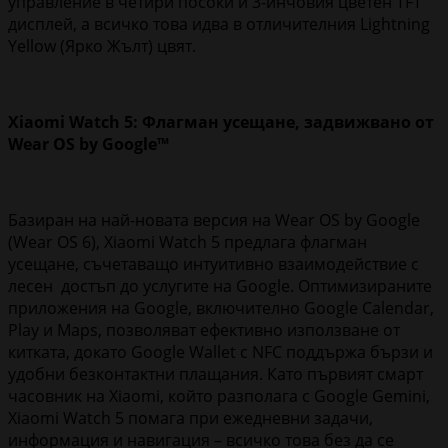
управление в четири посоки и 3-инчовия цветен TFT
дисплей, а всичко това идва в отличителния Lightning
Yellow (Ярко Жълт) цвят.
Xiaomi Watch 5: Флагман усещане, задвижвано от
Wear OS by Google™
Базиран на най-новата версия на Wear OS by Google
(Wear OS 6), Xiaomi Watch 5 предлага флагман
усещане, съчетаващо интуитивно взаимодействие с
лесен достъп до услугите на Google. Оптимизираните
приложения на Google, включително Google Calendar,
Play и Maps, позволяват ефективно използване от
китката, докато Google Wallet с NFC поддържа бързи и
удобни безконтактни плащания. Като първият смарт
часовник на Xiaomi, който разполага с Google Gemini,
Xiaomi Watch 5 помага при ежедневни задачи,
информация и навигация – всичко това без да се