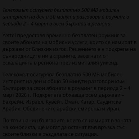
Телекомът осигурява безплатно 500 MВ мобилен
интернет на ден и 50 минути разговори в роуминг в
периода 2 – 4 март в осем държави в региона
Yettel предоставя временно безплатен роуминг за
своите абонати на мобилни услуги, които се намират в
държави от Близкия изток. Решението е в подкрепа на
сънародниците ни в страните, засегнати от
ескалацията в региона през изминалия уикенд.
Телекомът осигурява безплатно 500 MВ мобилен
интернет на ден и общо 50 минути разговори към
България за свои абонати в роуминг в периода 2 – 4
март 2026 г. Подкрепата обхваща осем държави –
Бахрейн, Израел, Кувейт, Оман, Катар, Саудитска
Арабия, Обединените арабски емирства и Иран.
По този начин българите, които се намират в зоната
на конфликта, ще могат да останат във връзка със
своите близки в създалата се ситуация.