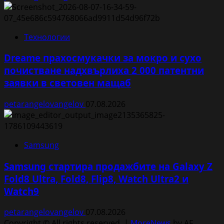
Технологии
Dreame прахосмукачки за мокро и сухо
почистване надхвърлиха 2 000 патентни
заявки в световен мащаб
petarangelovangelov
07.08.2026
Samsung
Samsung стартира продажбите на Galaxy Z
Fold8 Ultra, Fold8, Flip8, Watch Ultra2 и
Watch9
petarangelovangelov
07.08.2026
Copyright © All rights reserved.
|
MoreNews
by AF