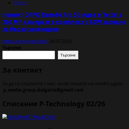
Yettel
Новият OPPO Reno16 Pro 5G идва в Yettel с
200 MP камера и в комплект с 80W зарядно
за бързо зареждане
petarangelovangelov
24.07.2026
Търсене
Търсене
За контакт
За да се свържете с нас, моля пишете на имейл адрес –
p.media.group.bulgaria@gmail.com
Списание P-Technology 02/26