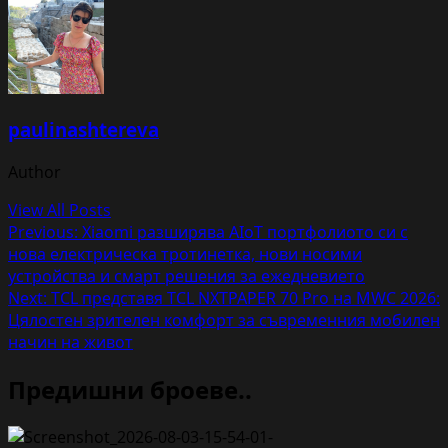
paulinashtereva
Author
View All Posts
Post
Previous:
Xiaomi разширява AIoT портфолиото си с
нова електрическа тротинетка, нови носими
navigation
устройства и смарт решения за ежедневието
Next:
TCL представя TCL NXTPAPER 70 Pro на MWC 2026:
Цялостен зрителен комфорт за съвременния мобилен
начин на живот
Предишни броеве..