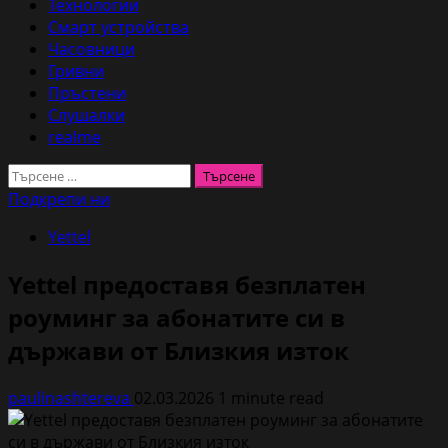
Технологии
Смарт устройства
Часовници
Гривни
Пръстени
Слушалки
realme
Търсене
за:
Подкрепи ни
Yettel
Yettel предоставя безплатен
роуминг за абонатите си в
държави от Близкия изток
paulinashtereva
02.03.2026
1 minute read