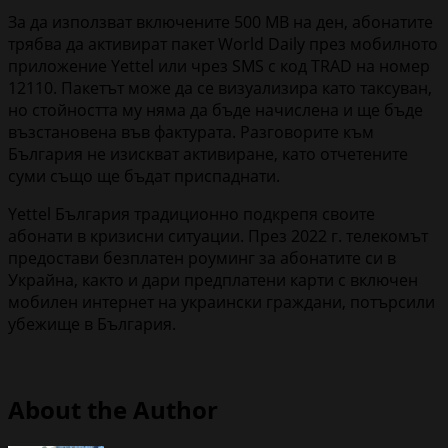
За да използват включените 500 MB на ден, абонатите
трябва да активират пакет World Daily през мобилното
приложение Yettel или чрез SMS с код TRAD на номер
12110. Пакетът може да се визуализира като таксуван,
но стойността му няма да бъде начислена и ще бъде
възстановена във фактурата. Разговорите към
България не изискват активиране, като отчетените
суми също ще бъдат приспаднати.
Yettel България традиционно подкрепя своите
абонати в кризисни ситуации. През 2022 г. телекомът
предостави безплатен роуминг за абонатите си в
Украйна, както и дари предплатени карти с включен
мобилен интернет на украински граждани, потърсили
убежище в България.
About the Author