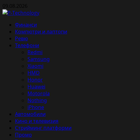
Skip
09.08.2026
to
content
Primary
Финанси
Menu
Компютри и лаптопи
Ревю
Телефони
Redmi
Samsung
Xiaomi
HMD
Honor
Huawei
Motorola
Nothing
iPhone
Автомобили
Кино и телевизия
Стрийминг платформи
Промо