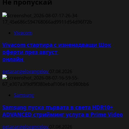
Не пропускай
Vivacom
Vivacom стартира с изненадващи Шок
оферти през август
онлайн
petarangelovangelov
07.08.2026
Samsung
Samsung пуска първата в света HDR10+
ADVANCED стрийминг услуга в Prime Video
petarangelovangelov
07.08.2026