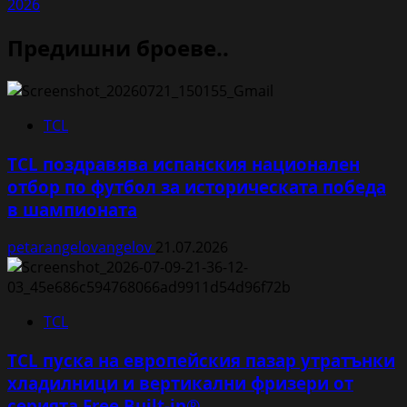
2026
Предишни броеве..
TCL
TCL поздравява испанския национален
отбор по футбол за историческата победа
в шампионата
petarangelovangelov
21.07.2026
TCL
TCL пуска на европейския пазар утратънки
хладилници и вертикални фризери от
серията Free Built-in®