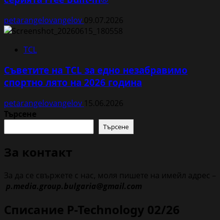
petarangelovangelov
09.07.2026
TCL
Съветите на TCL за едно незабравимо
спортно лято на 2026 година
petarangelovangelov
15.06.2026
Търсене
Търсене
За контакт
За да се свържете с нас, моля пишете на имейл адрес –
p.media.group.bulgaria@gmail.com
Списание P-Technology 02/26