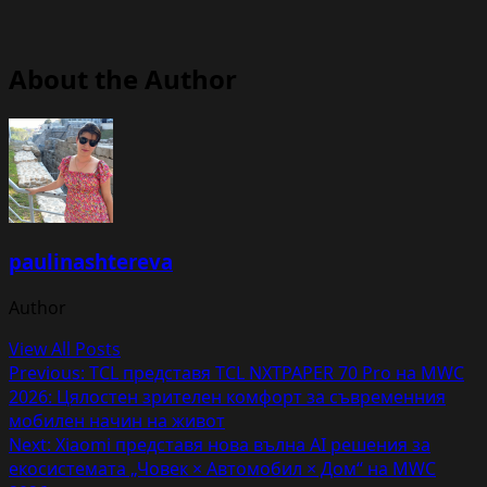
About the Author
paulinashtereva
Author
View All Posts
Post
Previous:
TCL представя TCL NXTPAPER 70 Pro на MWC
2026: Цялостен зрителен комфорт за съвременния
navigation
мобилен начин на живот
Next:
Xiaomi представя нова вълна AI решения за
екосистемата „Човек × Автомобил × Дом“ на MWC