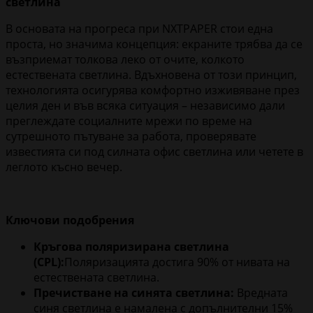
светлина
В основата на прогреса при NXTPAPER стои една
проста, но значима концепция: екраните трябва да се
възприемат толкова леко от очите, колкото
естествената светлина. Вдъхновена от този принцип,
технологията осигурява комфортно изживяване през
целия ден и във всяка ситуация – независимо дали
преглеждате социалните мрежи по време на
сутрешното пътуване за работа, проверявате
известията си под силната офис светлина или четете в
леглото късно вечер.
Ключови подобрения
Кръгова поляризирана светлина
(
CPL)
:
Поляризацията достига 90% от нивата на
естествената светлина.
Пречистване на синята светлина
:
Вредната
синя светлина е намалена с допълнителни 15%