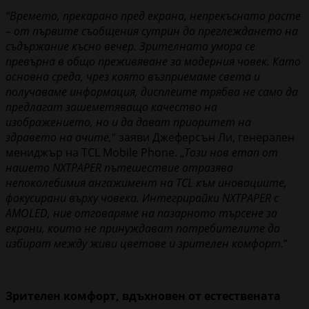
“Времето, прекарано пред екрана, непрекъснато расте
– от първите съобщения сутрин до преглеждането на
съдържание късно вечер. Зрителната умора се
превърна в общо преживяване за модерния човек. Като
основна среда, чрез която възприемаме света и
получаваме информация, дисплеите трябва не само да
предлагат зашеметяващо качество на
изображението, но и да дават приоритет на
здравето на очите,
“ заяви Джеферсън Ли, генерален
мениджър на TCL Mobile Phone. „
Този нов етап от
нашето NXTPAPER пътешествие отразява
непоколебимия ангажимент на TCL към иновациите,
фокусирани върху човека. Интегрирайки NXTPAPER с
AMOLED, ние отговаряме на пазарното търсене за
екрани, които не принуждават потребителите да
избират между живи цветове и зрителен комфорт.
“
Зрителен комфорт, вдъхновен от естествената