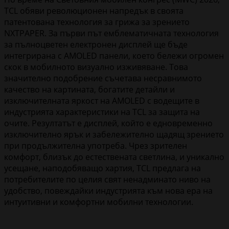
TCL обяви революционен напредък в своята
патентована технология за грижа за зрението
NXTPAPER. За първи път емблематичната технология
за пълноцветен електронен дисплей ще бъде
интегрирана с AMOLED панели, което бележи огромен
скок в мобилното визуално изживяване. Това
значително подобрение съчетава несравнимото
качество на картината, богатите детайли и
изключителната яркост на AMOLED с водещите в
индустрията характеристики на TCL за защита на
очите. Резултатът е дисплей, който е едновременно
изключително ярък и забележително щадящ зрението
при продължителна употреба. Чрез зрителен
комфорт, близък до естествената светлина, и уникално
усещане, наподобяващо хартия, TCL предлага на
потребителите по целия свят ненадминато ниво на
удобство, повеждайки индустрията към нова ера на
интуитивни и комфортни мобилни технологии.