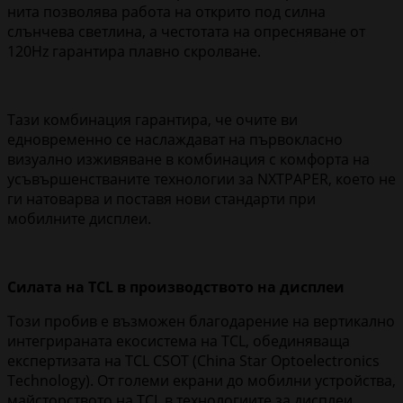
нита позволява работа на открито под силна
слънчева светлина, а честотата на опресняване от
120Hz гарантира плавно скролване.
Тази комбинация гарантира, че очите ви
едновременно се наслаждават на първокласно
визуално изживяване в комбинация с комфорта на
усъвършенстваните технологии за NXTPAPER, което не
ги натоварва и поставя нови стандарти при
мобилните дисплеи.
Силата на TCL в производството на дисплеи
Този пробив е възможен благодарение на вертикално
интегрираната екосистема на TCL, обединяваща
експертизата на TCL CSOT (China Star Optoelectronics
Technology). От големи екрани до мобилни устройства,
майсторството на TCL в технологиите за дисплеи