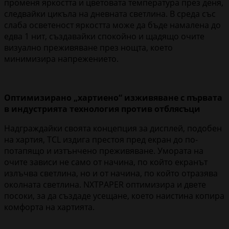
променя яркостта и цветовата температура през деня,
следвайки цикъла на дневната светлина. В среда със
слаба осветеност яркостта може да бъде намалена до
едва 1 нит, създавайки спокойно и щадящо очите
визуално преживяване през нощта, което
минимизира напрежението.
Оптимизирано „хартиено“ изживяване с първата
в индустрията технология против отблясъци
Надграждайки своята концепция за дисплей, подобен
на хартия, TCL издига престоя пред екран до по-
потапящо и изтънчено преживяване. Умората на
очите зависи не само от начина, по който екранът
излъчва светлина, но и от начина, по който отразява
околната светлина. NXTPAPER оптимизира и двете
посоки, за да създаде усещане, което наистина копира
комфорта на хартията.