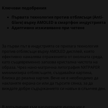
Ключови подобрения
Първата технология против отблясъци (Anti-
Glare) върху AMOLED в смартфон индустрията
Адаптивно изживяване при четене
За първи път в индустрията се прилага технология
против отблясъци върху AMOLED дисплей, която
ефективно намалява отраженията от околната среда,
като същевременно запазва кристална чистота на
образа. Чрез нано-матрична литография NXTPAPER
минимизира отблясъците, създавайки картина,
близка до реална хартия. Вече не е необходимо да
накланяте екрана си или да търсите сянка, за да
виждате добре съдържанието си навън в слънчев ден.
В допълнение към хардуерните иновации е