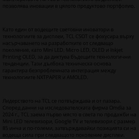
позволява иновации в цялото продуктово портфолио.
Като един от водещите световни иноватори в
технологиите за дисплеи, TCL CSOT се фокусира върху
насърчаването на разработките от следващо
поколение, като Mini LED, Micro LED, OLED и Inkjet
Printing OLED, за да диктува бъдещите технологични
тенденции. Тази дълбока техническа основа
гарантира безпроблемната интеграция между
технологиите NXTPAPER и AMOLED.
Лидерството на TCL се потвърждава и от пазара.
Според данни на изследователската фирма Omdia за
2024 г., TCL заема първо място в света по продажби на
Mini LED телевизори, Google TV и телевизори с размер
85 инча и по-големи, затвърждавайки позицията си на
водеща сила при следващото поколение дисплеи.