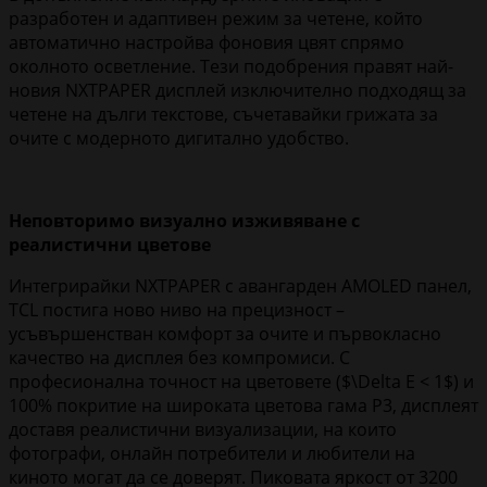
разработен и адаптивен режим за четене, който
автоматично настройва фоновия цвят спрямо
околното осветление. Тези подобрения правят най-
новия NXTPAPER дисплей изключително подходящ за
четене на дълги текстове, съчетавайки грижата за
очите с модерното дигитално удобство.
Неповторимо визуално изживяване с
реалистични цветове
Интегрирайки NXTPAPER с авангарден AMOLED панел,
TCL постига ново ниво на прецизност –
усъвършенстван комфорт за очите и първокласно
качество на дисплея без компромиси. С
професионална точност на цветовете ($\Delta E < 1$) и
100% покритие на широката цветова гама P3, дисплеят
доставя реалистични визуализации, на които
фотографи, онлайн потребители и любители на
киното могат да се доверят. Пиковата яркост от 3200