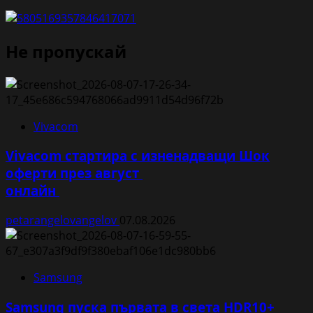
Не пропускай
Vivacom
Vivacom стартира с изненадващи Шок
оферти през август
онлайн
petarangelovangelov
07.08.2026
Samsung
Samsung пуска първата в света HDR10+