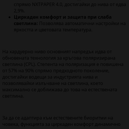
спрямо NXTPAPER 4.0, достигайки до нива от едва
2,9%.
Циркаден комфорт и защита при слаба
светлина:
Позволява автоматични настройки на
яркостта и цветовата температура.
На хардуерно ниво основният напредък идва от
обновената технология за кръгова поляризирана
светлина (CPL). Степента на поляризация е повишена
от 57% на 90% спрямо предходното поколение,
достигайки водещи за индустрията нива и
позволявайки излъчване на светлина, което
максимално се доближава до това на естествената
светлина.
За да се адаптира към естествените биоритми на
човека, функцията за циркаден комфорт динамично