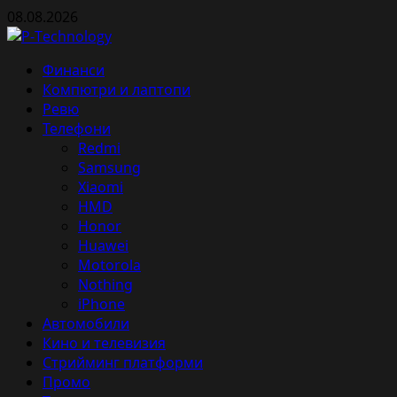
Skip
08.08.2026
to
content
Primary
Финанси
Menu
Компютри и лаптопи
Ревю
Телефони
Redmi
Samsung
Xiaomi
HMD
Honor
Huawei
Motorola
Nothing
iPhone
Автомобили
Кино и телевизия
Стрийминг платформи
Промо