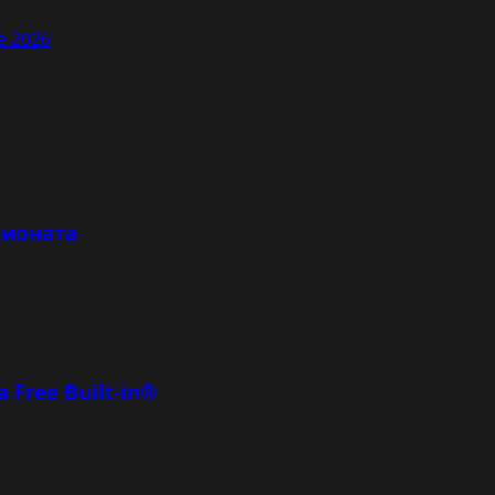
e 2026
пионата
Free Built-in®