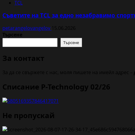
TCL
Съветите на TCL за едно незабравимо спортн
petarangelovangelov
15.06.2026
Търсене
Търсене
За контакт
За да се свържете с нас, моля пишете на имейл адрес –
Списание P-Technology 02/26
Не пропускай