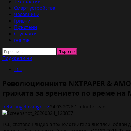
Технологии
Смарт устройства
Часовници
Гривни
Пръстени
Слушалки
realme
Търсене
за:
Подкрепи ни
TCL
Революционните NXTPAPER & AMOL
грижата за зрението по време на
petarangelovangelov
24.03.2026
1 minute read
TCL, световен лидер в технологиите за дисплеи, обяви 
време на Световния мобилен конгрес (MWC) 2026. Тези 