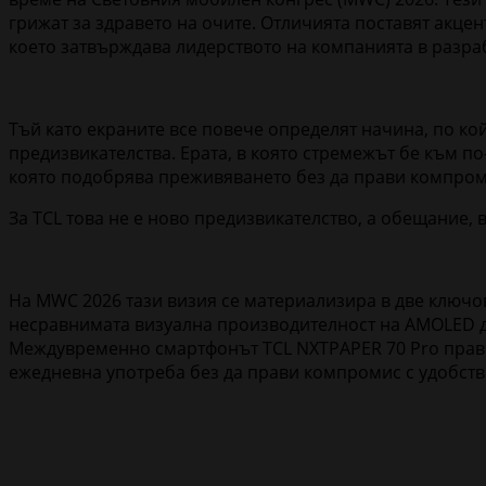
грижат за здравето на очите. Отличията поставят акце
което затвърждава лидерството на компанията в разраб
Тъй като екраните все повече определят начина, по к
предизвикателства. Ерата, в която стремежът бе към п
която подобрява преживяването без да прави компром
За TCL това не е ново предизвикателство, а обещание, 
На MWC 2026 тази визия се материализира в две ключо
несравнимата визуална производителност на AMOLED ди
Междувременно смартфонът TCL NXTPAPER 70 Pro прави 
ежедневна употреба без да прави компромис с удобств