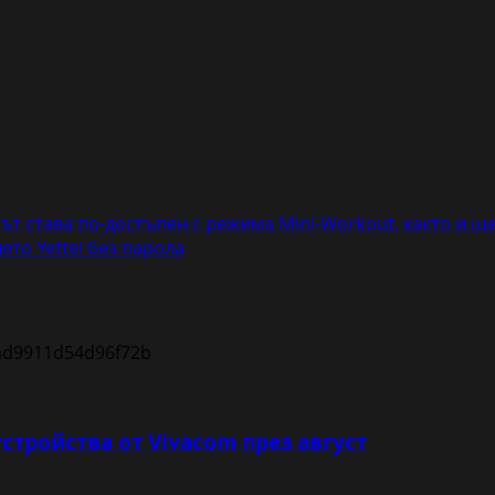
ът става по-достъпен с режима Mini-Workout, както и щ
то Yettel без парола
устройства от Vivacom през август