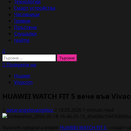
Технологии
Смарт устройства
Часовници
Гривни
Пръстени
Слушалки
realme
Търсене
за:
Подкрепи ни
Huawei
Vivacom
HUAWEI WATCH FIT 5 вече във Vivac
petarangelovangelov
18.05.2026
1 minute read
Vivacom предлага новия
HUAWEI WATCH FIT 5
– смарт ча