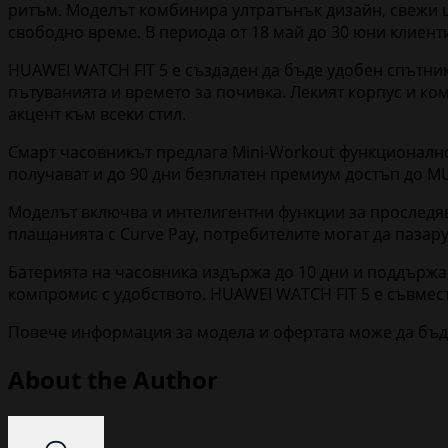
ритъм. Моделът комбинира ултратънък дизайн, свежи цв
свободно време. В периода от 18 май до 30 юни клиент
HUAWEI WATCH FIT 5 е създаден да бъде удобен спътник
пътуванията и времето за почивка. Лекият корпус и ко
акцент към всеки стил.
Смарт часовникът предлага Mini-Workout функционално
получават и до 90 дни безплатен премиум достъп до M
Моделът включва и интелигентни функции за проследяв
плащанията с Curve Pay, потребителите могат да пазару
Батерията на часовника издържа до 10 дни и поддържа 
компромис с удобството. HUAWEI WATCH FIT 5 е съвместим
Повече информация за модела и офертата може да бъд
About the Author