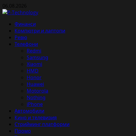
Skip
06.08.2026
to
content
Primary
Финанси
Menu
Компютри и лаптопи
Ревю
Телефони
Redmi
Samsung
Xiaomi
HMD
Honor
Huawei
Motorola
Nothing
iPhone
Автомобили
Кино и телевизия
Стрийминг платформи
Промо