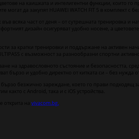
етове на каишката и интелигентни функции, които го пр
ите могат да закупят HUAWEI WATCH FIT 5 в комплект с б
 във всяка част от деня – от сутрешната тренировка и н
мфортният дизайн осигуряват удобно носене, а цветовет
сти за кратки тренировки и поддържане на активен нач
ULTIPASS с възможност за разнообразни спортни активно
ане на здравословното състояние и безопасността, сред
ват бързо и удобно директно от китката си – без нужда 
бързо безжично зареждане, което го прави подходящ за 
 както с Android, така и с iOS устройства.
е открита на
vivacom.bg.