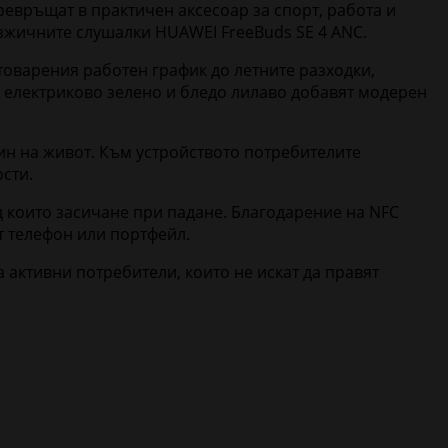
евръщат в практичен аксесоар за спорт, работа и
езжичните слушалки HUAWEI FreeBuds SE 4 ANC.
атоварения работен график до летните разходки,
е електриково зелено и бледо лилаво добавят модерен
ин на живот. Към устройството потребителите
сти.
 които засичане при падане. Благодарение на NFC
от телефон или портфейл.
активни потребители, които не искат да правят