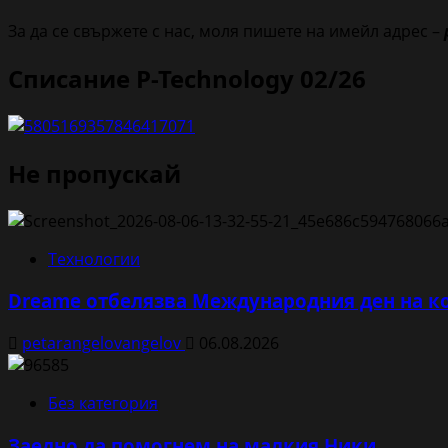
За да се свържете с нас, моля пишете на имейл адрес –
Списание P-Technology 02/26
Не пропускай
Технологии
Dreame отбелязва Международния ден на ко
petarangelovangelov
06.08.2026
Без категория
Заедно да помогнем на малкия Ники