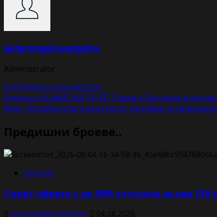
petarangelovangelov
Administrator
Visit Website
View All Posts
Post
Previous:
HUAWEI WATCH FIT 5 вече е България и фитнес
Next:
Потребителите вече могат да влизат в приложение
navigation
Предишни броеве..
Vivacom
Смарт оферти с до 90% отстъпка за над 150 
petarangelovangelov
04.08.2026