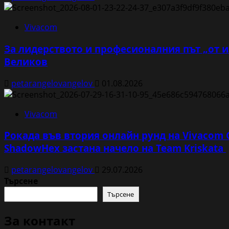
Vivacom
За лидерството и професионалния път „от и
Великов
petarangelovangelov
01.08.2026
Vivacom
Рокада във втория онлайн рунд на Vivacom
ShadowHex застана начело на Team Kriskata
petarangelovangelov
29.07.2026
Търсене
Търсене
За контакт