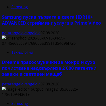
Samsung
Samsung пуска първата в света HDR10+
ADVANCED стрийминг услуга в Prime Video
petarangelovangelov
07.08.2026
Технологии
Dreame прахосмукачки за мокро и сухо
почистване надхвърлиха 2 000 патентни
заявки в световен мащаб
petarangelovangelov
07.08.2026
Samsung