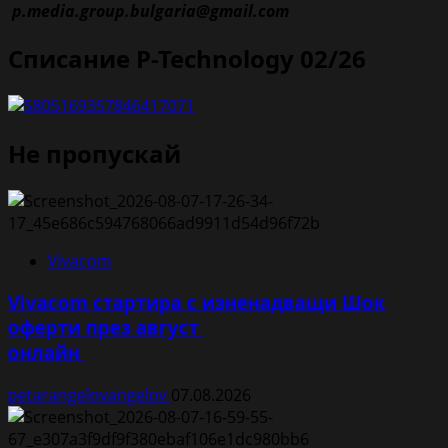
p.media.group.bulgaria@gmail.com
Списание P-Technology 02/26
Не пропускай
Vivacom
Vivacom стартира с изненадващи Шок
оферти през август
онлайн
petarangelovangelov
07.08.2026