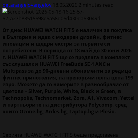
petarangelovangelov
18.05.2026
2 minutes read
От днес
HUAWEI
WATCH
FIT
5 е наличен за покупка
в България и идва с модерен дизайн, фитнес
иновации и щедри екстри за първите си
потребители. В периода от 18 май до 30 юни 2026
г.
HUAWEI
WATCH
FIT
5 ще се предлага в комплект
със слушалки
HUAWEI
FreeBuds
SE
4
ANC
и
Multipass
за до 90-дневни абонаменти за редица
фитнес приложения, на препоръчителна цена 199
евро. Можете да го намерите в разнообразие от
цветове –
Silver
,
Purple
,
White
,
Black
и
Green
, в
Technopolis
,
Technomarket
,
Zora
,
A
1,
Vivacom
,
Yettel
и партньорите на дистрибутора
Polycomp
, сред
които
Ozone
.
bg
,
Ardes
.
bg
,
Laptop
.
bg
и
Plesio
.
Серията HUAWEI WATCH FIT 5 беше представена