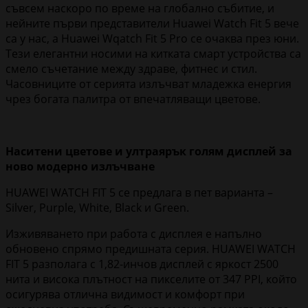
съвсем наскоро по време на глобално събитие, и
нейните първи представители Huawei Watch Fit 5 вече
са у нас, а Huawei Wqatch Fit 5 Pro се очаква през юни.
Тези елегантни носими на китката смарт устройства са
смело съчетание между здраве, фитнес и стил.
Часовниците от серията излъчват младежка енергия
чрез богата палитра от впечатляващи цветове.
Наситени цветове и ултраярък голям дисплей за
ново модерно излъчване
HUAWEI WATCH FIT 5 се предлага в пет варианта –
Silver, Purple, White, Black и Green.
Изживяването при работа с дисплея е напълно
обновено спрямо предишната серия. HUAWEI WATCH
FIT 5 разполага с 1,82-инчов дисплей с яркост 2500
нита и висока плътност на пикселите от 347 PPI, който
осигурява отлична видимост и комфорт при