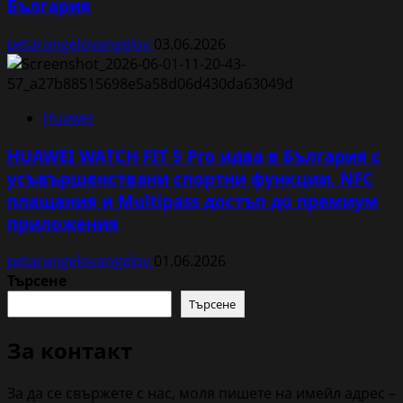
България
petarangelovangelov
03.06.2026
Huawei
HUAWEI WATCH FIT 5 Pro идва в България с
усъвършенствани спортни функции, NFC
плащания и Multipass достъп до премиум
приложения
petarangelovangelov
01.06.2026
Търсене
Търсене
За контакт
За да се свържете с нас, моля пишете на имейл адрес –