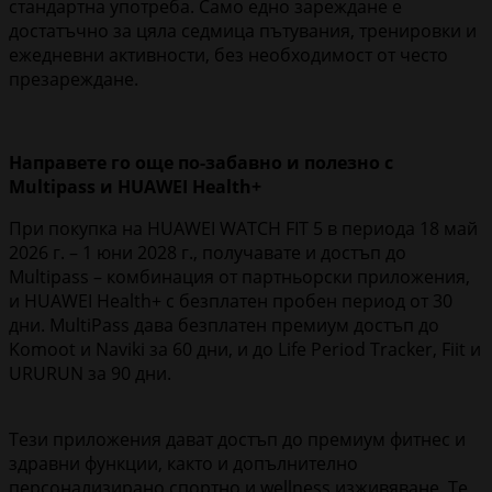
стандартна употреба. Само едно зареждане е
достатъчно за цяла седмица пътувания, тренировки и
ежедневни активности, без необходимост от често
презареждане.
Направете го още по-забавно и полезно с
Multipass
и
HUAWEI
Health
+
При покупка на HUAWEI WATCH FIT 5 в периода 18 май
2026 г. – 1 юни 2028 г., получавате и достъп до
Multipass – комбинация от партньорски приложения,
и HUAWEI Health+ с безплатен пробен период от 30
дни. MultiPass дава безплатен премиум достъп до
Komoot и Naviki за 60 дни, и до Life Period Tracker, Fiit и
URURUN за 90 дни.
Тези приложения дават достъп до премиум фитнес и
здравни функции, както и допълнително
персонализирано спортно и wellness изживяване. Те