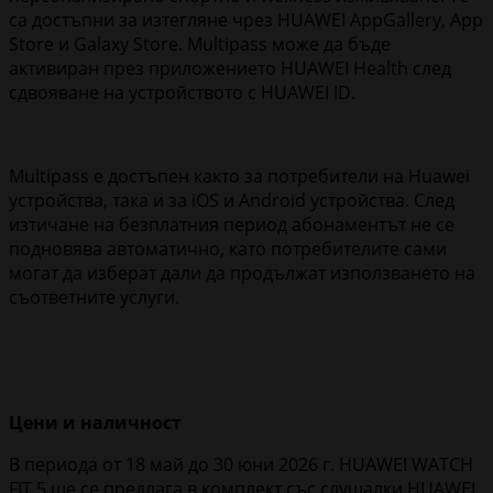
са достъпни за изтегляне чрез HUAWEI AppGallery, App
Store и Galaxy Store. Multipass може да бъде
активиран през приложението HUAWEI Health след
сдвояване на устройството с HUAWEI ID.
Multipass е достъпен както за потребители на Huawei
устройства, така и за iOS и Android устройства. След
изтичане на безплатния период абонаментът не се
подновява автоматично, като потребителите сами
могат да изберат дали да продължат използването на
съответните услуги.
Цени и
наличност
В периода от 18 май до 30 юни 2026 г. HUAWEI WATCH
FIT 5 ще се предлага в комплект със слушалки HUAWEI