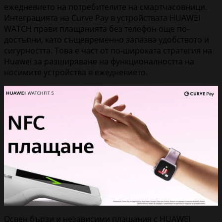
ежедневието на потребителите на смартчасовници.
Интеграцията на Curve Pay в устройствата HUAWEI
WATCH прави плащанията без телефон още по-
достъпни, като същевременно запазва удобството и
сигурността. Това е част от по-широката стратегия на
Huawei за разширяване на функционалността на
носимите устройства в ежедневието.
Освен бързи и независими плащания с HUAWEI