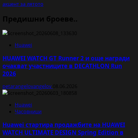
акцент за лятото
Предишни броеве..
Huawei
HUAWEI WATCH GT Runner 2 и още награди
очакват участниците в DECATHLON Run
2026
petarangelovangelov
08.06.2026
Huawei
Часовници
Huawei стартира продажбите на HUAWEI
WATCH ULTIMATE DESIGN Spring Edition в