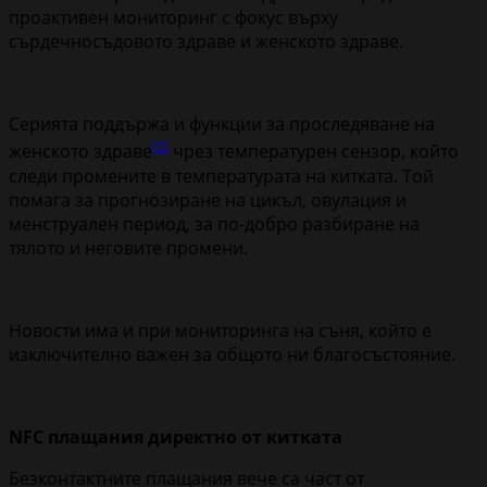
проактивен мониторинг с фокус върху
сърдечносъдовото здраве и женското здраве.
Серията поддържа и функции за проследяване на
[2]
женското здраве
чрез температурен сензор, който
следи промените в температурата на китката. Той
помага за прогнозиране на цикъл, овулация и
менструален период, за по-добро разбиране на
тялото и неговите промени.
Новости има и при мониторинга на съня, който е
изключително важен за общото ни благосъстояние.
NFC
плащания директно от китката
Безконтактните плащания вече са част от