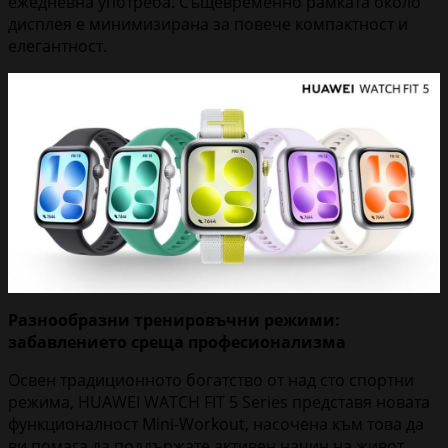
ежедневна употреба. Същевременно рамката около
дисплея е минимизирана за повече компактност и
елегантност.
Разнообразни тренировъчни режими:
забавлението среща професионализма
Освен традиционното богатство от над сто спортни
режима, HUAWEI WATCH FIT 5 Series представя новата
функционалност Mini-Workout, насочена към това да
ви помага да поддържате активен начин на живот