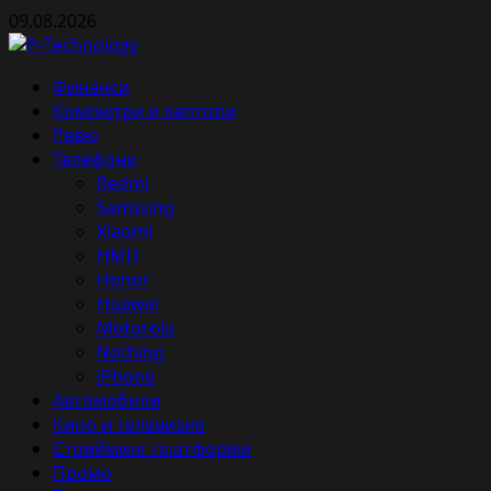
Skip
09.08.2026
to
content
Primary
Финанси
Menu
Компютри и лаптопи
Ревю
Телефони
Redmi
Samsung
Xiaomi
HMD
Honor
Huawei
Motorola
Nothing
iPhone
Автомобили
Кино и телевизия
Стрийминг платформи
Промо