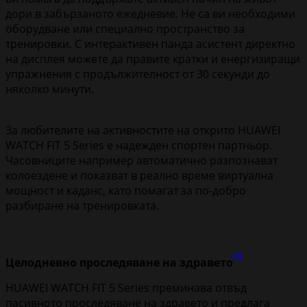
дори в забързаното ежедневие. Не са ви необходими
оборудване или специално пространство за
тренировки. С интерактивен панда асистент директно
на дисплея можете да правите кратки и енергизиращи
упражнения с продължителност от 30 секунди до
няколко минути.
За любителите на активностите на открито HUAWEI
WATCH FIT 5 Series е надежден спортен партньор.
Часовниците например автоматично разпознават
колоездене и показват в реално време виртуална
мощност и каданс, като помагат за по-добро
разбиране на тренировката.
[1]
Целодневно проследяване на здравето
HUAWEI WATCH FIT 5 Series преминава отвъд
пасивното проследяване на здравето и предлага