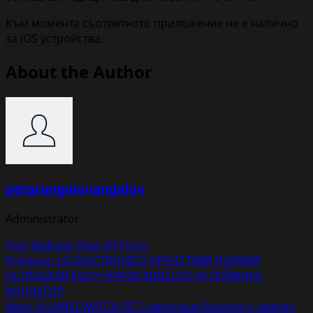
Към момента съответното приложение не е налично
за iOS устройства.
About the Author
petarangelovangelov
Administrator
Visit Website
View All Posts
Post
Previous:
LG ELECTRONICS ПРЕДСТАВЯ ПЪРВИЯ
ULTRAGEAR EVO™ HYPER MINI LED 5K ГЕЙМИНГ
navigation
МОНИТОР
Next:
HUAWEI WATCH FIT 5 вече във Vivacom с цветен