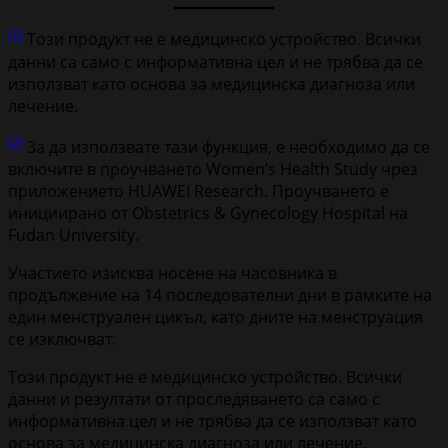
[1]
Този продукт не е медицинско устройство. Всички
данни са само с информативна цел и не трябва да се
използват като основа за медицинска диагноза или
лечение.
[2]
За да използвате тази функция, е необходимо да се
включите в проучването Women’s Health Study чрез
приложението HUAWEI Research. Проучването е
инициирано от Obstetrics & Gynecology Hospital на
Fudan University.
Участието изисква носене на часовника в
продължение на 14 последователни дни в рамките на
един менструален цикъл, като дните на менструация
се изключват.
Този продукт не е медицинско устройство. Всички
данни и резултати от проследяването са само с
информативна цел и не трябва да се използват като
основа за медицинска диагноза или лечение.