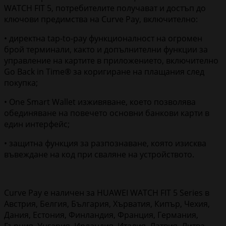
WATCH FIT 5, потребителите получават и достъп до
ключови предимства на Curve Pay, включително:
• директна tap-to-pay функционалност на огромен
брой терминали, както и допълнителни функции за
управление на картите в приложението, включително
Go Back in Time® за коригиране на плащания след
покупка;
• One Smart Wallet изживяване, което позволява
обединяване на повечето основни банкови карти в
един интерфейс;
• защитна функция за разпознаване, която изисква
въвеждане на код при сваляне на устройството.
Curve Pay е наличен за HUAWEI WATCH FIT 5 Series в
Австрия, Белгия, България, Хърватия, Кипър, Чехия,
Дания, Естония, Финландия, Франция, Германия,