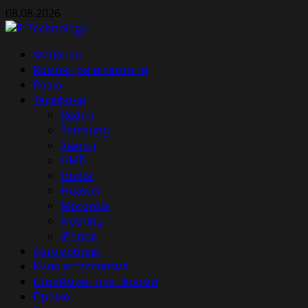
Skip
08.08.2026
to
content
Primary
Финанси
Menu
Компютри и лаптопи
Ревю
Телефони
Redmi
Samsung
Xiaomi
HMD
Honor
Huawei
Motorola
Nothing
iPhone
Автомобили
Кино и телевизия
Стрийминг платформи
Промо