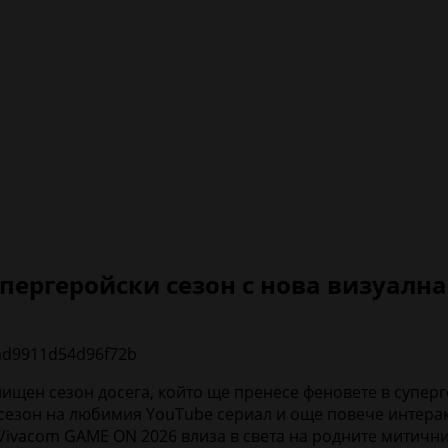
пергеройски сезон с нова визуалн
ищен сезон досега, който ще пренесе феновете в супер
 сезон на любимия YouTube сериал и още повече интер
 Vivacom GAME ON 2026 влиза в света на родните митични