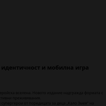
а идентичност и мобилна игра
геройска вселена. Новото издание надгражда формата с
активни преживявания.
 супергерои от поредицата за деца „Кало Змея“ на