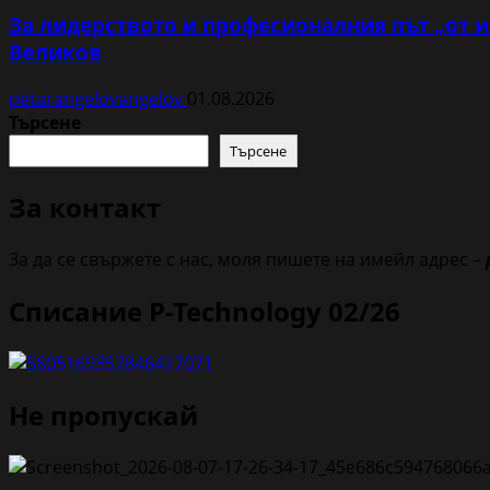
За лидерството и професионалния път „от и
Великов
petarangelovangelov
01.08.2026
Търсене
Търсене
За контакт
За да се свържете с нас, моля пишете на имейл адрес –
Списание P-Technology 02/26
Не пропускай