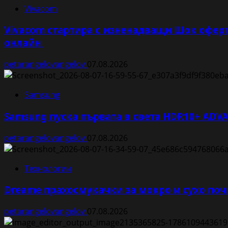
Vivacom
Vivacom стартира с изненадващи Шок оферт
онлайн
petarangelovangelov
07.08.2026
Samsung
Samsung пуска първата в света HDR10+ ADVA
petarangelovangelov
07.08.2026
Технологии
Dreame прахосмукачки за мокро и сухо поч
petarangelovangelov
07.08.2026