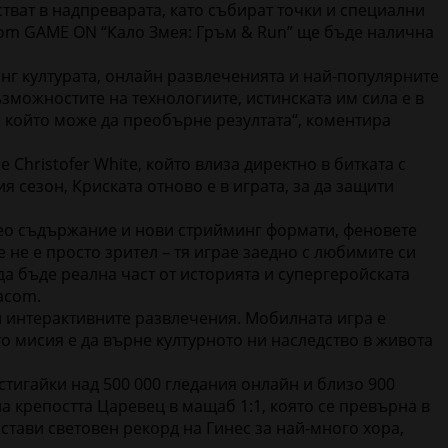
тват в надпреварата, като събират точки и специални
acom GAME ON “Кало Змея: Гръм & Run” ще бъде налична
нг културата, онлайн развлеченията и най-популярните
зможностите на технологиите, истинската им сила е в
к, който може да преобърне резултата“, коментира
hristofer White, който влиза директно в битката с
сезон, Криската отново е в играта, за да защити
ео съдържание и нови стрийминг формати, феновете
не е просто зрител – тя играе заедно с любимите си
а бъде реална част от историята и супергеройската
acom.
и интерактивните развлечения. Мобилната игра е
то мисия е да върне културното ни наследство в живота
тигайки над 500 000 гледания онлайн и близо 900
 крепостта Царевец в мащаб 1:1, която се превърна в
тави световен рекорд на Гинес за най-много хора,