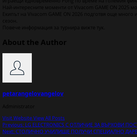
играещи едновременно Pong по време на големия фина
Най-интересните моменти от Vivacom GAME ON 2025 мож
Екипът на Vivacom GAME ON 2026 подготвя още много и
сезон.
Повече информация за турнира вижте тук.
About the Author
petarangelovangelov
Administrator
Visit Website
View All Posts
Post
Previous:
LG ELECTRONICS С ОТЛИЧИЕ ЗА ВЪРХОВИ ПОС
Next:
СТОЛИЧНО УЧИЛИЩЕ ПОЛУЧИ СПЕЦИАЛНО ДАРЕНИ
navigation