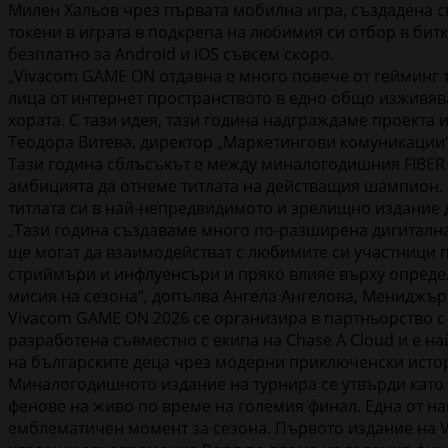
Милен Хальов чрез първата мобилна игра, създадена сп
токени в играта в подкрепа на любимия си отбор в бит
безплатно за Android и iOS съвсем скоро.
„Vivacom GAME ON отдавна е много повече от гейминг т
лица от интернет пространството в едно общо изживява
хората. С тази идея, тази година надграждаме проекта 
Теодора Витева, директор „Маркетингови комуникации“
Тази година сблъсъкът е между миналогодишния FIBER C
амбицията да отнеме титлата на действащия шампион. 
титлата си в най-непредвидимото и зрелищно издание 
„Тази година създаваме много по-разширена дигиталн
ще могат да взаимодействат с любимите си участници п
стриймъри и инфлуенсъри и пряко влияе върху определя
мисия на сезона“, допълва Ангела Ангелова, Мениджър
Vivacom GAME ON 2026 се организира в партньорство с 
разработена съвместно с екипа на Chase A Cloud и е н
на българските деца чрез модерни приключенски истор
Миналогодишното издание на турнира се утвърди като е
фенове на живо по време на големия финал. Една от на
емблематичен момент за сезона. Първото издание на V