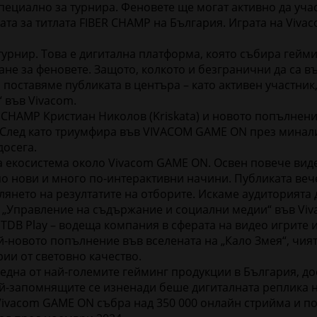
ециално за турнира. Феновете ще могат активно да учас
ката за титлата FIBER CHAMP на България. Играта на Viv
урнир. Това е дигитална платформа, която събира гейми
не за феновете. Защото, колкото и безгранични да са въ
и поставяме публиката в центъра – като активен участни
 във Vivacom.
HAMP Кристиан Николов (Kriskata) и новото попълнение C
След като триумфира във VIVACOM GAME ON през миналия 
досега.
а екосистема около Vivacom GAME ON. Освен повече вид
о нови и много по-интерактивни начини. Публиката вече 
нето на резултатите на отборите. Искаме аудиторията д
 „Управление на съдържание и социални медии“ във Viv
TDB Play – водеща компания в сферата на видео игрите 
ай-новото попълнение във вселената на „Кало Змея“, чия
ии от световно качество.
дна от най-големите гейминг продукции в България, дос
й-запомнящите се изненади беше дигиталната реплика на
ivacom GAME ON събра над 350 000 онлайн стрийма и пос